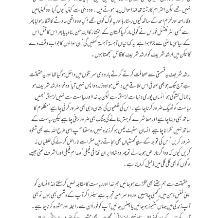
نہیں تھے لیکن احترام کا رشتہ تھالہٰذا سوال پیدا ہوتے ہیں۔وہ دبئی سے کینیا کیوں گیا‘ وہ کینیا میں
وقار احمد اور خرم احمد کے ساتھ کیوں رہتا رہا اور یہ لوگ کون تھے؟کیا وہ واقعی حادثے کا شکار ہوا یا پھر
اسے کسی انٹرنیشنل فورس نے گولی مار کر پاکستان کے انتشار کا ایندھن بنا دیا یا پھر اس کا قتل اس
کے سیاسی ماضی سے جڑا ہوا ہے‘ یہ کہانیاں آہستہ آہستہ کھلیں گی‘ ان سوالوں کا جواب وقت دے
گا لیکن میں ارشد شریف کو ارشد شریف کا قاتل سمجھتا ہوں۔
ارشد شریف بدقسمتی سے صحافت کرتے کرتے بارودی سرنگوں میں داخل ہو گیا تھا اور یہ حقیقت
ہے آج تک جو بھی صحافی اس علاقے میں داخل ہوا وہ زندہ واپس نہیں آیا‘ وہ خواہ ارشد شریف ہو
یاجمال خشوگی ہو‘ انسان پوری دنیا سے لڑ سکتا ہے لیکن یہ خدا اور ریاست سے نہیں لڑ سکتا‘ہمیں
ریاست کو ٹھیک ضرور کرنا چاہیے۔اس کی غلطیوں کی نشان دہی بھی ضرور کرنی چاہیے‘ مظلوم کا
ساتھ بھی دینا چاہیے اور معاشرے کو بہتر بنانے کی جنگ بھی ضرور لڑنی چاہیے لیکن ریاست کے
ساتھ نہیں ٹکرانا چاہیے‘ انسان اسٹیٹ لیس ہو کر زندہ نہیں رہ سکتا‘ آپ اسی طرح اللہ سے بھی شکوہ
ضرور کریں‘ اس کی توجہ کے لیے گھنٹیاں بھی بجاتے رہیں مگر اسے ناراض کرنے کی غلطیاں نہ
کریں کیوں کہ وہ اگر ناراض ہو جائے تو پھر وہ شاہ ایران‘ قذافی فیملی‘ صدام فیملی اور اشرف غنی جیسے
لوگوں کو بھی گلی گلی میں ذلیل کر دیتا ہے۔
یہ حقیقت ہے ہم جتنے بھی تگڑے ہو جائیں ہم خدا اور ریاست کا مقابلہ نہیں کر سکتے لہٰذا انسان کو
اپنی لمٹس ذہن میں رکھنی چاہییں اور دوسرا میر تجربہ ہے سینئر اگر آپ کے دشمن بھی ہوں تو بھی
آپ زندگی میں جہاں کنفیوز ہو جائیں یا پھنس جائیں آپ کو فوراً ان سے رابطہ اور مشورہ کرنا چاہیے۔