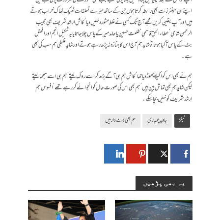
آپ کو اس کے بعد کینیا میں پناہ نہیں لینا پڑتی‘ مجھے جب بھی مشورے کی ضرورت پڑتی ہے میں
اپنے ان سینئرز سے بھی رابطہ کرتا ہوں جن کے ساتھ میرے تعلقات ٹھیک ٹھاک خراب ہوتے
ہیں اورآپ یقین کریں مجھے آج تک کسی نے غلط مشورہ نہیں دیا‘ کاش ارشد شریف بھی مجیب
الرحمن شامی‘ عطاء الحق قاسمی‘ طلعت حسین یا حامد میر کے پاس چلا جاتا یا یہ شکیل انجم اور افضل
بٹ کے پاس آ گیا ہوتا تو شاید ہم آج اس کا جنازہ نہ پڑھ رہے ہوتے اور شاید غلطی ہم سب کی بھی
ہے۔
ہم نے بھی اس کو اکیلا چھوڑ دیا تھا‘ کاش ہم ہی آگے بڑھ کر اسے روک لیتے‘ ہم ہی اسے سمجھا لیتے
لیکن شاید ہم بھی تماش بین ہیں‘ ہم بھی اس کی صورت حال کو انجوائے کر رہے تھے‘ افسوس ہم
ارشد شریف کو نہیں بچا سکے۔
ٹیگز
جاوید چوہدری
ہم بھی ذمے دار ہیں
یہ بھی پڑھیں