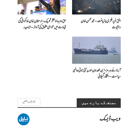
افق نو پر فکری بازیافت – محمد محسن خان
حق دو بہاولنگر تحریک، ارسلان خان خاکوانی کی
راجپوت
قیادت میں عوامی حقوق کی آواز – ابو حیدر
آبنائے ہرمز، ابن خلدون اور بدلتی ہوئی عالمی
سیاست – افتخار گیلانی
تمام تحاریر دیکھیں
مصنف کے بارے میں
ویب ڈیسک