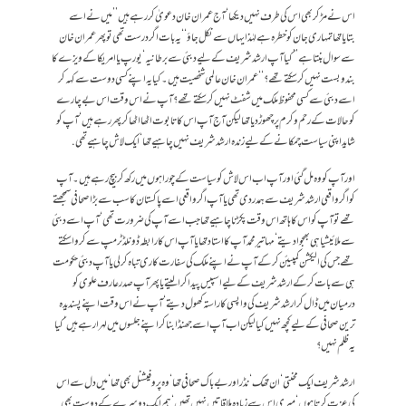
اس نے مڑ کر بھی اس کی طرف نہیں دیکھا‘ آج عمران خان دعویٰ کر رہے ہیں ’’میں نے اسے
بتایاتھا تمہاری جان کو خطرہ ہے لہٰذایہاں سے نکل جاؤ‘‘ یہ بات اگر درست تھی تو پھر عمران خان
سے سوال بنتا ہے ’’کیا آپ ارشد شریف کے لیے دبئی سے برطانیہ‘ یورپ یا امریکا کے ویزے کا
بندوبست نہیں کر سکتے تھے؟‘‘ عمران خان عالمی شخصیت ہیں۔کیا یہ اپنے کسی دوست سے کہہ کر
اسے دبئی سے کسی محفوظ ملک میں شفٹ نہیں کر سکتے تھے؟ آپ نے اس وقت اس بے چارے
کو حالات کے رحم وکرم پر چھوڑ دیا تھا لیکن آج آپ اس کا تابوت اٹھا اٹھا کر پھر رہے ہیں‘ آپ کو
شاید اپنی سیاست چمکانے کے لیے زندہ ارشد شریف نہیں چاہیے تھا‘ ایک لاش چاہیے تھی .
اور آپ کو وہ مل گئی اور آپ اب اس لاش کو سیاست کے چوراہوں میں رکھ کر بیچ رہے ہیں۔ آپ
کو اگر واقعی ارشد شریف سے ہمدردی تھی یا آپ اگر واقعی اسے پاکستان کا سب سے بڑا صحافی سمجھتے
تھے تو آپ کو اس کا ہاتھ اس وقت پکڑنا چاہیے تھا جب اسے آپ کی ضرورت تھی‘ آپ اسے دبئی
سے ملائیشیا ہی بھجوا دیتے‘ مہاتیر محمد آپ کا استاد تھا یا آپ اس کا رابطہ ڈونلڈ ٹرمپ سے کروا سکتے
تھے جس کی الیکشن کمپیئن کر کے آپ نے اپنے ملک کی سفارت کاری تباہ کر لی یا آپ دبئی حکومت
ہی سے بات کر کے ارشد شریف کے لیے اسپیس پیدا کرا لیتے یا پھر آپ صدر عارف علوی کو
درمیان میں ڈال کر ارشد شریف کی واپسی کا راستہ کھول دیتے‘ آپ نے اس وقت اپنے پسندیدہ
ترین صحافی کے لیے کچھ نہیں کیا لیکن اب آپ اسے جھنڈا بنا کر اپنے جلسوں میں لہرا رہے ہیں‘ کیا
یہ ظلم نہیں؟
ارشد شریف ایک محنتی‘ ان تھک‘ نڈر اور بے باک صحافی تھا‘ وہ پروفیشنل بھی تھا‘ میں دل سے اس
کی عزت کرتا ہوں‘ میری اس سے زیادہ ملاقاتیں نہیں تھیں‘ ہم ایک دوسرے کے دوست بھی