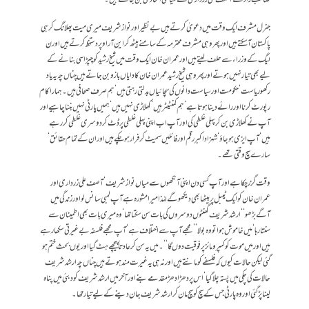
جنرل مشرف ایک وقت میں دعویٰ کرتے ہیں بے نظیر اور نواز شریف میری میت پھلانگ کر ہی
پاکستان آ سکتے ہیں اور پھر وہی مشرف محترمہ کے سامنے بیٹھ کر این آر او پر دستخط کرتے ہیں اور ن
لیگ کے وزراء سے حلف لیتے ہیں اور عمران خان ایک وقت میں شیخ رشید کو چپڑاسی بنانے کے
لیے بھی تیار نہیں ہوتے اور پھر وہی شیخ رشید عمران خان کا دایاں بازو بن جاتے ہیں چناں چہ یہ یاد
رکھو ریاست‘ حکومت اور سیاست دانوں کی سچائیاں بدلتی رہتی ہیں‘ ہم صرف صحافی ہیں۔ ہمارا کام
رپورٹ کرنا اور رائے دینا ہوتا ہے‘ ہم کمنٹیٹر ہیں‘ کھلاڑی نہیں ہیں‘ ہمیں پارٹی نہیں بننا چاہیے اور
آپ نے کھلاڑی بن کر پہلی غلطی کی اور آپ اب اپنی پہلی غلطی پر ڈٹ کر دوسری غلطی کر رہے
ہیں‘ آپ ایزی ہو جاؤ‘ شہزاد اکبر رقم اور فائلیں سمیٹ کر فرار ہو چکے ہیں اور ان کے تمام حقائق‘
سارے سچ وقتی تھے۔
وقت گزر چکا ہے اور آپ کسی دن اپنی آنکھوں سے میاں نواز شریف‘ آصف علی زرداری اور
عمران خان کو ایک ٹیبل پر بیٹھا بھی دیکھو گے لہٰذا میرا مشورہ ہے آپ لمبی سانس لو اور زندگی میں
آگے بڑھو‘‘ ارشد شریف گھنٹوں دوسروں کی بات سن سکتا تھا‘ وہ میری بات بھی اطمینان سے
سنتا رہا‘ میں خاموش ہوا تو وہ بولا ’’مجھے آپ سے اختلاف ہے‘ آپ مجھے فلسفہ بے غیرتی سکھا رہے
ہیں اور میں موت کو کمپرومائز پر فوقیت دوں گا‘‘۔ میں یہ سن کر عادتاً پیچھے ہٹ گیا اور یوں بحث ختم ہو
گئی لیکن حالات کیوں کہ فلسفے کو مانتے ہیں اور نہ ہی یہ غیرت مند ہوتے ہیں چناں چہ ارشد شریف
حالات کی چکی میں پستہ چلا گیا‘ اس پر دھڑادھڑ مقدمے بنے اور آخر میں ارشد شریف کو دبئی میں پناہ
لینا پڑ گئی اور وہ پارٹی جس کے سچ کو سچ مان کر ارشد شریف جان دینے کے لیے تیار تھا۔