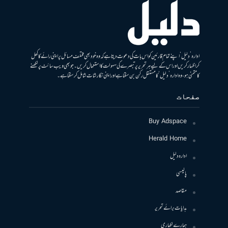
ادارہ ’دلیل‘ اپنے تمام قارئین کو اس بات کی دعوت دیتا ہے کہ وہ خود بھی مختلف مسائل پر اپنی رائے کا کھل
کر اظہار کریں اور اس کے لیے ہر تحریر پر تبصرے کی سہولت کا استعمال کریں۔ جو بھی ویب سائٹ پر لکھنے
کا متمنی ہو، وہ ادارہ ’دلیل‘ کا مستقل رکن بن سکتا ہے اور اپنی نگارشات شامل کرسکتا ہے۔
صفحات
Buy Adspace
Herald Home
ادارہ دلیل
پالیسی
مقاصد
ہدایات برائے تحریر
ہمارے لکھاری