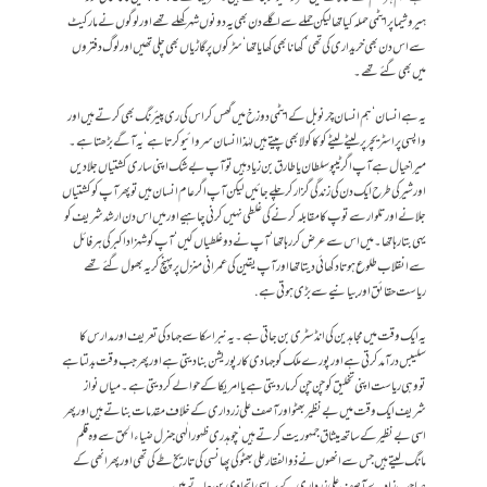
ہیروشیما پر ایٹمی حملہ کیا تھا لیکن حملے سے اگلے دن بھی یہ دونوں شہر کھلے تھے اور لوگوں نے مارکیٹ
سے اس دن بھی خریداری کی تھی‘ کھانا بھی کھایا تھا‘سڑکوں پر گاڑیاں بھی چلی تھیں اور لوگ دفتروں
میں بھی گئے تھے۔
یہ ہے انسان‘ ہم انسان چرنوبل کے ایٹمی دوزخ میں گھس کر اس کی ری پیئرنگ بھی کرتے ہیں اور
واپسی پر اسٹریچر پر لیٹے لیٹے کوکا کولا بھی پیتے ہیں لہٰذا انسان سروائیو کرتا ہے‘ یہ آگے بڑھتا ہے۔
میرا خیال ہے آپ اگر ٹیپو سلطان یا طارق بن زیاد ہیں تو آپ بے شک اپنی ساری کشتیاں جلا دیں
اور شیر کی طرح ایک دن کی زندگی گزار کر چلے جائیں لیکن آپ اگر عام انسان ہیں تو پھر آپ کو کشتیاں
جلانے اور تلوار سے توپ کا مقابلہ کرنے کی غلطی نہیں کرنی چاہیے اور میں اس دن ارشد شریف کو
یہی بتا رہا تھا۔میں اس سے عرض کر رہا تھا‘ آپ نے دو غلطیاں کیں‘ آپ کو شہزاد اکبر کی ہر فائل
سے انقلاب طلوع ہوتا دکھائی دیتا تھا اور آپ یقین کی عمرانی منزل پر پہنچ کر یہ بھول گئے تھے
ریاست حقائق اور بیانیے سے بڑی ہوتی ہے.
یہ ایک وقت میں مجاہدین کی انڈسٹری بن جاتی ہے۔یہ نبراسکا سے جہاد کی تعریف اور مدارس کا
سلیبس درآمد کرتی ہے اور پورے ملک کو جہادی کارپوریشن بنا دیتی ہے اور پھر جب وقت بدلتا ہے
تو وہی ریاست اپنی تخلیق کو چن چن کر مار دیتی ہے یا امریکا کے حوالے کر دیتی ہے۔ میاں نواز
شریف ایک وقت میں بے نظیر بھٹو اور آصف علی زرداری کے خلاف مقدمات بناتے ہیں اور پھر
اسی بے نظیر کے ساتھ میثاق جمہوریت کرتے ہیں‘ چوہدری ظہور الٰہی جنرل ضیاء الحق سے وہ قلم
مانگ لیتے ہیں جس سے انھوں نے ذوالفقار علی بھٹو کی پھانسی کی تاریخ طے کی تھی اور پھر انھی کے
صاحب زادے آصف علی زرداری کے سیاسی اتحادی بن جاتے ہیں۔