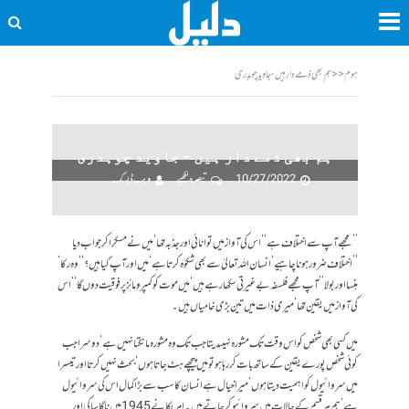
ہوم
<<
ہم بھی ذمے دار ہیں - جاوید چوہدری
ہم بھی ذمے دار ہیں – جاوید چوہدری
10/27/2022
تبصرہ لکھیے
ویب ڈیسک
’’مجھے آپ سے اختلاف ہے‘‘ اس کی آواز میں توانائی اور جذبہ تھا‘ میں نے مسکرا کر جواب دیا
’’اختلاف ضرور ہونا چاہیے‘ انسان اللہ تعالیٰ سے بھی شکوہ کرتا ہے‘ میں اور آپ کیا ہیں؟‘‘ وہ رکا‘
ہنسا اور بولا ’’آپ مجھے فلسفہ بے غیرتی سکھا رہے ہیں‘ میں موت کو کمپرومائز پر فوقیت دوں گا‘‘ اس
کی آواز میں یقین تھا‘ میری ذات میں تین بڑی خامیاں ہیں۔
میں کسی بھی شخص کو اس وقت تک مشورہ نہیںدیتا جب تک وہ مشورہ مانگتا نہیں ہے‘ دوسرا جب
کوئی شخص پورے یقین کے ساتھ بات کر رہا ہو تو میں پیچھے ہٹ جاتا ہوں‘ بحث نہیں کرتا اور تیسرا
میں سروائیول کو اہمیت دیتا ہوں‘ میرا خیال ہے انسان کا سب سے بڑا کمال اس کی سروائیول
ہے‘ ہم ہر قسم کے حالات میں سروائیو کر جاتے ہیں۔ امریکا نے 1945 میں ناگاساکی اور