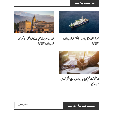
یہ بھی پڑھیں
بحری اقتدار کا نیا عہد – ڈاکٹر محمد طیب خان
اندلس، عروجِ علم اور زوالِ فکر – ڈاکٹر محمد
سنگھانوی
طیب خان سنگھانوی
درحقیقت قلم کا پاسبان ہونا چاہیے- فخرالزمان
سرحدی
تمام تحاریر دیکھیں
مصنف کے بارے میں