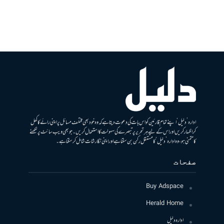
ادارہ ’دلیل‘ اپنے تمام قارئین کو اس بات کی دعوت دیتا ہے کہ وہ خود بھی مختلف مسائل پر اپنی رائے کا کھل
کر اظہار کریں اور اس کے لیے ہر تحریر پر تبصرے کی سہولت کا استعمال کریں۔ جو بھی ویب سائٹ پر لکھنے
کا متمنی ہو، وہ ادارہ ’دلیل‘ کا مستقل رکن بن سکتا ہے اور اپنی نگارشات شامل کرسکتا ہے۔
صفحات
Buy Adspace
Herald Home
ادارہ دلیل