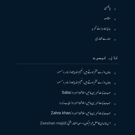
پالیسی
مقاصد
ہدایات برائے تحریر
ہمارے لکھاری
تازہ تبصرے
جہاں دائرے ختم ہوتے ہیں- نعیم اللہ باجوہ
از
طاہرہ مسعود
جہاں دائرے ختم ہوتے ہیں- نعیم اللہ باجوہ
از
طاہرہ مسعود
جب جذبات خبر بن جائیں – فاطمۃالزہرہ
از
Saba
جب جذبات خبر بن جائیں – فاطمۃالزہرہ
از
نایاب زہرہ
جب جذبات خبر بن جائیں – فاطمۃالزہرہ
از
Zahra khan
اس خاندان کا اصل مجرم کون! – عبدالغفار بگٹی
از
Zeeshan majid