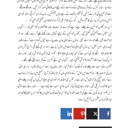
خاوند وفات پاچکے تھے۔ اللہ نے اُنہیں اولاد سے نوازا مگرچھوٹی عمرہی میں دونوں بیٹیوں کو واپس
لے لیا۔ خالہ کنویں کے قریب ٹاہلی کے درخت کے نیچے دن کا کافی حصہ گزارتیں۔ وقفے وقفے
سے خواتین پانی بھرنے آتیں تو مختصر وقت کے لیے وہاں بیٹھتیں۔جب ذرا دیر گزرتی ، خالہ خود ہی
اُنہیں واپس گھر جانے کا حکم دیتیں۔ گھر کے کام بھی تو کرنا ہوتا تھا اُن محنتی خواتین کو….
اُس روز تینوں خواتین نے پہلے اپنے اپنے گھڑے بھرے پھر خالہ کا چھوٹا سا گھڑا بھی بھرا۔ اتنی دیر
میں سکول سے چھٹی کی گھنٹی بجی۔ تینوں خواتین کے بچے اتفاق سے اکھٹے چلے آرہے تھے۔ وہ ہم
جماعت بھی تھے اور دوست بھی۔ ماؤں نے اپنی جان سے پیارے بچوں کو دور سے آتے دیکھا۔
ایک بولی: میرا لعل اِس سال بھی اپنی جماعت میں اوّل آیا ہے۔ دوسری کہنے لگی: آج تقریروں
کا مقابلہ تھا۔ مجھے پوری اُمید ہے کہ میرا چاند ہی جیتا ہوگا۔ تیسری خاتون خاموش رہی۔ خالہ نے
اُس کی جانب دیکھا مگر وہ خاموش بیٹھی رہی۔ اتنی دیر میں بچے کنویں کے قریب پہنچ چکے تھے۔
تینوں نے سب سے پہلے خالہ کو جھک کر سلام کیا۔ خالہ نے پیار سے سر پر ہاتھ پھیرا۔ ہر بچہ اپنی
ماں کی طرف لپکا۔ جماعت میں اوّل آنے والا بچہ ماں کو بتا رہا تھا کہ آج اسمبلی میں ہیڈ ماسٹر صاحب
نے اُسے سٹیج پر بلا کر شاباش دی ہے۔ تقریری مقابلہ ہوا تو وہی بچہ جیتا جس کی ماں کچھ دیر پہلے اپنی
امید کا اظہار کرچکی تھی۔ خالہ سے پوچھا گیا کہ کون سا بچہ سب سے اچھا ہے…. خالہ نے بے اختیا ر
اُس تیسری خاتون کے بچے کی طرف اشارہ کیا جو اُس وقت تک اپنی ماں کا گھڑا سر پر اٹھا چکا تھا اور
تیار تھا کہ ماں حکم دیں تو چل پڑے۔