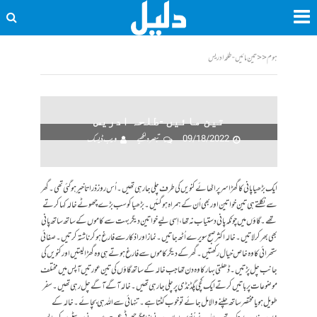
ہوم
<<
تین مائیں -طلحہ ادریس
تین مائیں -طلحہ ادریس
09/18/2022
تبصرہ لکھیے
ویب ڈیسک
ایک بڑھیا پانی کا گھڑا سر پرا ٹھائے کنویں کی طرف چلی جارہی تھیں۔ اُس روز ذرا تاخیر ہوگئی تھی۔ گھر
سے نکلتے ہی تین خواتین اور بھی اُن کے ہمراہ ہوگئیں۔ بڑھیا کو سب بڑے چھوٹے خالہ کہا کرتے
تھے۔ گاؤں میں چونکہ پانی دستیاب نہ تھا، اِسی لیے خواتین دیگر بہت سے کاموں کے ساتھ ساتھ پانی
بھی بھر کر لاتیں۔ خالہ اکثر صبح سویرے اُٹھ جاتیں۔ نماز اور اذکار سے فارغ ہوکر ناشتہ کرتیں۔ صفائی
ستھرائی کا وہ خاص خیال رکھتیں۔ گھر کے دیگر کاموں سے فارغ ہوتے ہی وہ گھڑا لیتیں اور کنویں کی
جانب چل پڑتیں۔ ڈھلتی بہار کا وہ دن تھا جب خالہ کے ساتھ گاؤں کی تین عورتیں آپس میں مختلف
موضوعات پر باتیں کرتے ایک کچی پگڈنڈی پر چلی جارہی تھیں۔ خالہ آگے آگے چل رہی تھیں۔ سفر
طویل ہو یا مختصر ساتھ چلنے والا مل جائے تو خوب کٹتا ہے۔ تنہائی سے اللہ ہی بچائے۔ خالہ کے