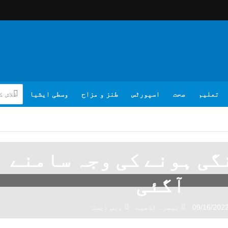
تعلیم
صحت
اسپورٹس
طنز و مزاح
وسطی ایشیا
گی ہونے کی وجہ سامنے
آگئی
09/16/202
تبصرہ لکھیے
ویب ڈیسک