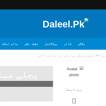
بلاگز
کالم
ہیڈلائنز
نقطہ نظر
عالم اسلام
ہوم
<<
بجلی مہنگی ہونے کی وجہ سامنے آگئی
بجلی مہن
ویب ڈیسک
2