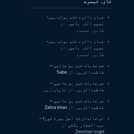
تازہ تبصرے
جہاں دائرے ختم ہوتے ہیں-
نعیم اللہ باجوہ
از
طاہرہ مسعود
جہاں دائرے ختم ہوتے ہیں-
نعیم اللہ باجوہ
از
طاہرہ مسعود
جب جذبات خبر بن جائیں –
فاطمۃالزہرہ
از
Saba
جب جذبات خبر بن جائیں –
فاطمۃالزہرہ
از
نایاب زہرہ
جب جذبات خبر بن جائیں –
فاطمۃالزہرہ
از
Zahra khan
اس خاندان کا اصل مجرم کون! –
عبدالغفار بگٹی
از
Zeeshan majid