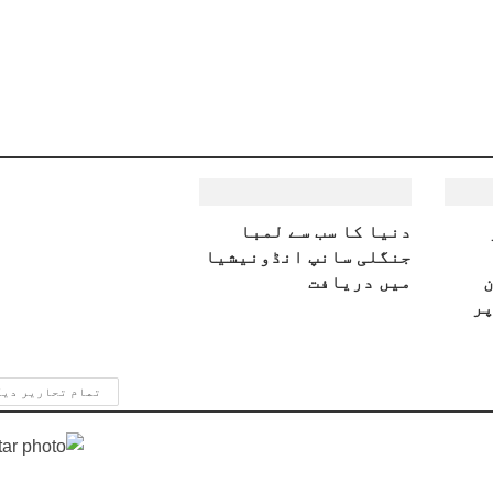
دنیا کا سب سے لمبا
جنگلی سانپ انڈونیشیا
میں دریافت
پر
تمام تحاریر دی