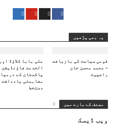
یہ بھی پڑھیں
قومی سیاست کی بازیافت
علی بابا کلاؤڈ اور
– محمد محسن خان
الخدمت فاؤنڈیشن
راجپوت
پاکستان کے درمیان
مفاہمتی یادداشت 
دستخط
مصنف کے بارے میں
ویب ڈیسک