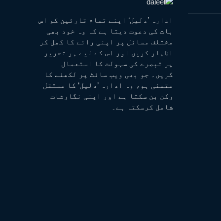
ادارہ ’دلیل‘ اپنے تمام قارئین کو اس
بات کی دعوت دیتا ہے کہ وہ خود بھی
مختلف مسائل پر اپنی رائے کا کھل کر
اظہار کریں اور اس کے لیے ہر تحریر
پر تبصرے کی سہولت کا استعمال
کریں۔ جو بھی ویب سائٹ پر لکھنے کا
متمنی ہو، وہ ادارہ ’دلیل‘ کا مستقل
رکن بن سکتا ہے اور اپنی نگارشات
شامل کرسکتا ہے۔