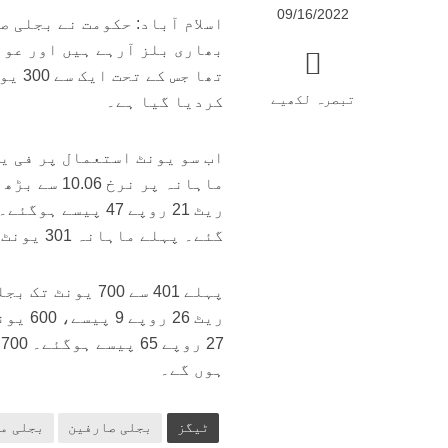
09/16/2022
اسلام آباد: حکومت نے بجلی ص
بھاری بلز آرہے ہیں اور عو
تھا 
تبصرہ لکھیے
کردیا گیا ہے۔
گئے۔ پہلے ماہانہ 301 یونٹ سے 400 یونٹ کا ریٹ 14 روپے 63 پیسے تھا۔
ہوں گے۔
ٹیگز
بجلی صارفین
بجلی م