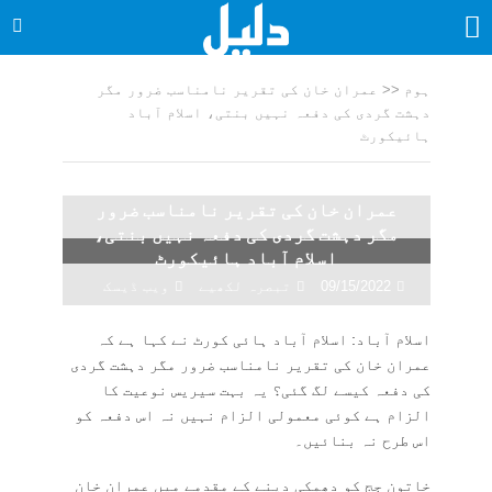
ہوم
<<
عمران خان کی تقریر نامناسب ضرور مگر
دہشت گردی کی دفعہ نہیں بنتی، اسلام آباد
ہائیکورٹ
عمران خان کی تقریر نامناسب ضرور
مگر دہشت گردی کی دفعہ نہیں بنتی،
اسلام آباد ہائیکورٹ
09/15/2022
تبصرہ لکھیے
ویب ڈیسک
اسلام آباد: اسلام آباد ہائی کورٹ نے کہا ہے کہ
عمران خان کی تقریر نامناسب ضرور مگر دہشت گردی
کی دفعہ کیسے لگ گئی؟ یہ بہت سیریس نوعیت کا
الزام ہے کوئی معمولی الزام نہیں نہ اس دفعہ کو
اس طرح نہ بنائیں۔
خاتون جج کو دھمکی دینے کے مقدمے میں عمران خان