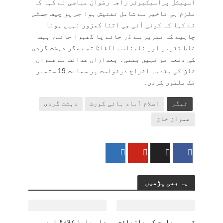
اسپیشل پراسیکیوٹر راجہ رضوان عباسی نے کہا کہ
ملزم ہی تاخیر سے شامل تفتیش ہوا جس پر چیف جسٹس
نے کہا کہ کوئی آئی جی اتنا کمزور نہیں ہونا
چاہیے کہ تقریر سے ڈر جائے یا گھبرا جائے، بہت
غلط تقریر اور نامناسب الفاظ تھے مگر دہشت گردی
کی دفعہ تو نہیں بنتی۔ بعدازاں عدالت نے عمران
خان کی مقدمہ اخراج درخواست پر سماعت 19 ستمبر
تک ملتوی کردی۔
ٹیگز
اسلام آباد ہائی کورٹ
دہشت گردی
عمران خان
یہ بھی پڑھیں
قومی سیاست کی بازیافت
علی بابا کلاؤڈ اور