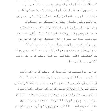
کے خلاف اسلام آباد ہائی کورٹ میں سماعت ہوئی۔
سماعت چیف جسٹس اسلام آباد ہائی کورٹ جسٹس اطہر
من اللہ اور جسٹس ثمن رفعت امتیاز نے کی۔ عمران
خان کے وکیل سلمان صفدر، اسپیشل پراسیکوٹر
رضوان عباسی اور کیس کے تفتیشی افسر عدالت کے
سامنے پیش ہوئے۔ چیف جسٹس نے کہا کہ آخری سماعت
میں کہا تھا کہ عمران خان تفتیش جوائن کریں جس
پر پراسیکوٹر راجہ رضوان عباسی نے بتایا کہ
عمران خان نے تفتیش جوائن کی ہے، عدالت نے پوچھا
کہ تفتیشی افسر بتائیں گے کیا دہشت گردی کی دفعہ
لگتی ہے یا نہیں؟
جس پر پراسیکیوٹر نے کہا کہ دہشت گردی کی دفعہ
اس کیس میں لگتی ہے۔چیف جسٹس نے استفسار کیا کہ
کیا ان کی تقریر کے علاوہ کچھ ہے؟ یہ دہشت گردی کی
دفعہ کو undermine نہیں کریں کہ لوگوں کے ذہنوں
سے ڈر ہی نکل جائے، یہ بہت سیریس نوعیت کا الزام
ہوتا ہے سپریم کورٹ کا فیصلہ موجود ہے، توہین
عدالت کیس اس سے الگ ہے، چیزوں کو آپس میں مکس اپ