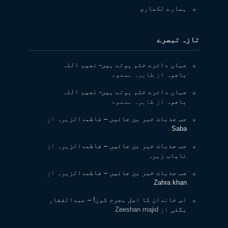
ہمارے لکھاری
تازہ تبصرے
جہاں دائرے ختم ہوتے ہیں- نعیم اللہ
باجوہ
از
طاہرہ مسعود
جہاں دائرے ختم ہوتے ہیں- نعیم اللہ
باجوہ
از
طاہرہ مسعود
جب جذبات خبر بن جائیں – فاطمۃالزہرہ
از
Saba
جب جذبات خبر بن جائیں – فاطمۃالزہرہ
از
نایاب زہرہ
جب جذبات خبر بن جائیں – فاطمۃالزہرہ
از
Zahra khan
اس خاندان کا اصل مجرم کون! – عبدالغفار
بگٹی
از
Zeeshan majid