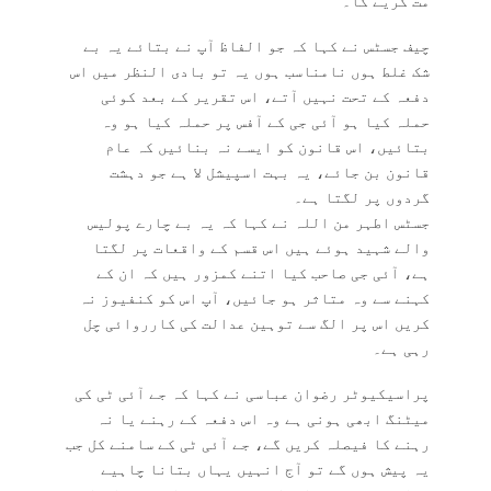
مت کریے گا۔
چیف جسٹس نے کہا کہ جو الفاظ آپ نے بتائے یہ بے
شک غلط ہوں نامناسب ہوں یہ تو بادی النظر میں اس
دفعہ کے تحت نہیں آتے، اس تقریر کے بعد کوئی
حملہ کیا ہو آئی جی کے آفس پر حملہ کیا ہو وہ
بتائیں، اس قانون کو ایسے نہ بنائیں کہ عام
قانون بن جائے، یہ بہت اسپیشل لا ہے جو دہشت
گردوں پر لگتا ہے۔
جسٹس اطہر من اللہ نے کہا کہ یہ بے چارے پولیس
والے شہید ہوئے ہیں اس قسم کے واقعات پر لگتا
ہے، آئی جی صاحب کیا اتنے کمزور ہیں کہ ان کے
کہنے سے وہ متاثر ہو جائیں، آپ اس کو کنفیوز نہ
کریں اس پر الگ سے توہین عدالت کی کارروائی چل
رہی ہے۔
پراسیکیوٹر رضوان عباسی نے کہا کہ جے آئی ٹی کی
میٹنگ ابھی ہونی ہے وہ اس دفعہ کے رہنے یا نہ
رہنے کا فیصلہ کریں گے، جے آئی ٹی کے سامنے کل جب
یہ پیش ہوں گے تو آج انہیں یہاں بتانا چاہیے