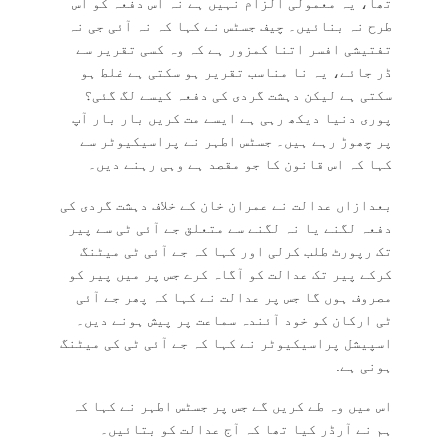
تھا، یہ معمولی الزام نہیں ہے نہ اس دفعہ کو اس
طرح نہ بنائیں۔ چیف جسٹس نے کہا کہ نہ آئی جی نہ
تفتیشی افسر اتنا کمزور ہے کہ وہ کسی تقریر سے
ڈر جائے، یہ نا مناسب تقریر ہو سکتی ہے غلط ہو
سکتی ہے لیکن دہشت گردی کی دفعہ کیسے لگ گئی؟
پوری دنیا دیکھ رہی ہے ایسے مت کریں بار بار آپ
پر چھوڑ رہے ہیں۔ جسٹس اطہر نے پراسیکیوٹر سے
کہا کہ اس قانون کا جو مقصد ہے وہی رہنے دیں۔
بعدازاں عدالت نے عمران خان کے خلاف دہشت گردی کی
دفعہ لگنے یا نہ لگنے سے متعلق جے آئی ٹی سے پیر
تک رپورٹ طلب کرلی اور کہا کہ جے آئی ٹی میٹنگ
کرکے پیر تک عدالت کو آگاہ کرے جس پر میں پیر کو
مصروف ہوں گا جس پر عدالت نے کہا کہ پھر جے آئی
ٹی ارکان کو خود آئندہ سماعت پر پیش ہونے دیں۔
اسپیشل پراسیکیوٹر نے کہا کہ جے آئی ٹی کی میٹنگ
ہونی ہے.
اس میں وہ طے کریں گے جس پر جسٹس اطہر نے کہا کہ
ہم نے آرڈر کیا تھا کہ آج عدالت کو بتائیں۔