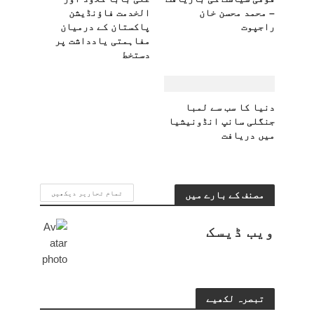
– محمد محسن خان
الخدمت فاؤنڈیشن
راجپوت
پاکستان کے درمیان
مفاہمتی یادداشت پر
دستخط
دنیا کا سب سے لمبا
جنگلی سانپ انڈونیشیا
میں دریافت
مصنف کے بارے میں
تمام تحاریر دیکھیں
ویب ڈیسک
تبصرہ لکھیے