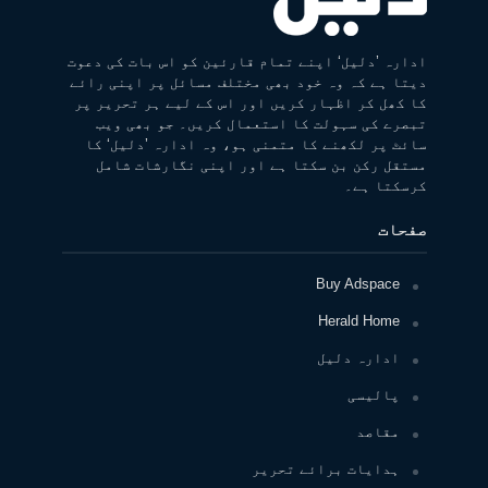
ادارہ ’دلیل‘ اپنے تمام قارئین کو اس بات کی دعوت
دیتا ہے کہ وہ خود بھی مختلف مسائل پر اپنی رائے
کا کھل کر اظہار کریں اور اس کے لیے ہر تحریر پر
تبصرے کی سہولت کا استعمال کریں۔ جو بھی ویب
سائٹ پر لکھنے کا متمنی ہو، وہ ادارہ ’دلیل‘ کا
مستقل رکن بن سکتا ہے اور اپنی نگارشات شامل
کرسکتا ہے۔
صفحات
Buy Adspace
Herald Home
ادارہ دلیل
پالیسی
مقاصد
ہدایات برائے تحریر