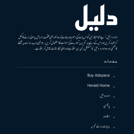
ادارہ ’دلیل‘ اپنے تمام قارئین کو اس بات کی دعوت دیتا ہے کہ وہ خود بھی مختلف مسائل پر اپنی رائے کا کھل
کر اظہار کریں اور اس کے لیے ہر تحریر پر تبصرے کی سہولت کا استعمال کریں۔ جو بھی ویب سائٹ پر لکھنے
کا متمنی ہو، وہ ادارہ ’دلیل‘ کا مستقل رکن بن سکتا ہے اور اپنی نگارشات شامل کرسکتا ہے۔
صفحات
Buy Adspace
Herald Home
ادارہ دلیل
پالیسی
مقاصد
ہدایات برائے تحریر