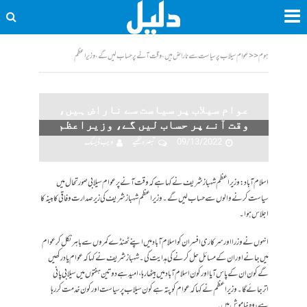
ہوم
<<
عوام سیلاب پر سیاست سے ناراض ہیں، وقت آنے پر حساب لیں گے، وزیراعظم
عوام سیلاب پر سیاست سے ناراض ہیں،
وقت آنے پر حساب لیں گے، وزیراعظم
09/13/2022
تبصرہ لکھیے
ویب ڈیسک
اسلام آباد: وزیراعظم شہباز شریف نے کہا ہے کہ وقت آنے پر عوام سیلابی صورتحال میں
سیاست کرنے والوں سے حساب لیں گے۔وزیراعظم شہبازشریف کی زیر صدارت وفاقی کابینہ کا
اجلاس ہوا۔
انہوں نے وزرا اور سرکاری افسران کو اسلام آباد میں اپنے ٹھنڈے کمروں سے باہر نکل کر عوام
میں جانے اور ان کے مسائل حل کرنے کی ہدایت کی۔شہباز شریف نے کہا کہ عوام یادرکھیں
گے کون ان کے پاس آیا اور کون اسلام آباد میں بیٹھا رہا، امید ہے دو تین ہفتوں میں سیلابی پانی
اترجائے گا۔وزیراعظم نے کہا کہ عوام کو پتہ ہے کون سیلاب پر سیاست اور کون خدمت کررہا
ہے، وہ خاموش ہیں.