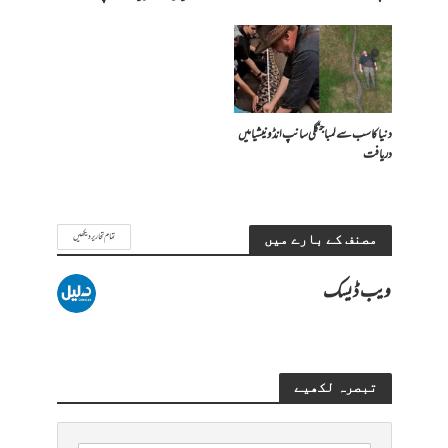
دنیا کا سب سے لمبا جنگلی سانپ انڈونیشیا میں
دریافت
تمام تحاریر دیکھیں
مصنف کے بارے میں
ویب ڈیسک
تبصرہ لکھیے