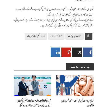
لیکن ان کے اندر ناراضی، دکھ اور تکلیف ہے جسے وہ بیان نہیں کرپارہے، وقت آئے گا جب وہ
اس بات کا حساب بھی لیں گے اور شاباش بھی دیں گے۔
شہباز شریف نے مزید کہا کہ پاکستان نے موسمیاتی تبدیلی کا ذمہ دار نہ ہونے کے باوجود قیمت چکائی،
انتونیو گوتریس نے بھی کہا پاکستان موسمیاتی تبدیلی کے زیراثر ہے۔
ٹیگز
سیلاب پر سیاست
سیلابی صورتحال
وزیراعظم شہباز شریف
یہ بھی پڑھیں
قومی سیاست کی بازیافت – محمد محسن خان
علی بابا کلاؤڈ اور الخدمت فاؤنڈیشن پاکستان
راجپوت
کے درمیان مفاہمتی یادداشت پر دستخط