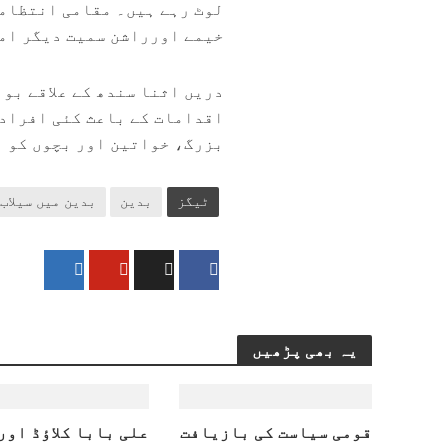
لوٹ رہے ہیں۔ مقامی انتظامی
خیمے اورراشن سمیت دیگر ام
دریں اثنا سندھ کے علاقے بو
اقدامات کے باعث کئی افراد 
بزرگ، خواتین اور بچوں کو ب
ٹیگز
بدین
بدین میں سیلاب
یہ بھی پڑھیں
قومی سیاست کی بازیافت
علی بابا کلاؤڈ اور