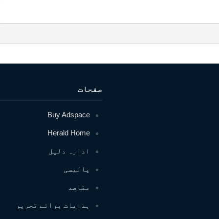
صفحات
Buy Adspace
Herald Home
ادارہ دلیل
پالیسی
مقاصد
ہدایات برائے تحریر