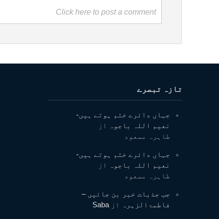
Click here to post a comment
تازہ تبصرے
جہاں دائرے ختم ہوتے ہیں-
نعیم اللہ باجوہ
از
طاہرہ مسعود
جہاں دائرے ختم ہوتے ہیں-
نعیم اللہ باجوہ
از
طاہرہ مسعود
جب جذبات خبر بن جائیں –
فاطمۃالزہرہ
از
Saba