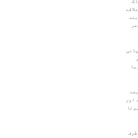
اک
روز علاقے
بند
ھر
پانی
یا
ی، جس کے بعد
 اور
ہونا
طرف