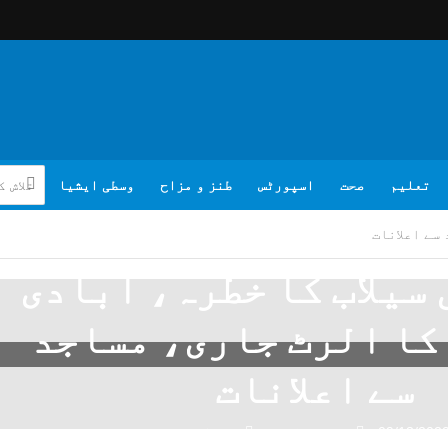
تعلیم
صحت
اسپورٹس
طنز و مزاح
وسطی ایشیا
 سے اعلانات
 سیلاب کا خطرہ، آبادی
 کا الرٹ جاری، مساجد
سے اعلانات
09/13/202
تبصرہ لکھیے
ویب ڈیسک