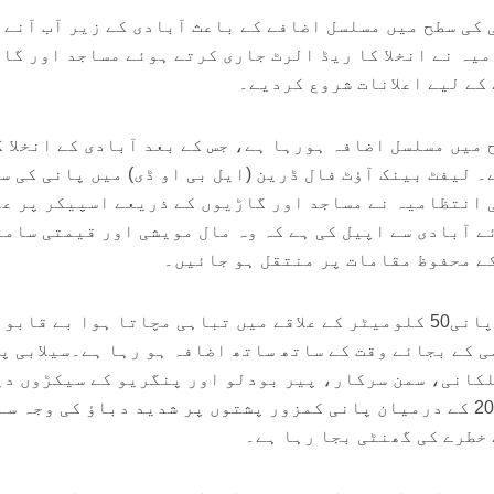
 کی سطح میں مسلسل اضافے کے باعث آبادی کے زیر آب آنے 
یہ نے انخلا کا ریڈ الرٹ جاری کرتے ہوئے مساجد اور گا
 کے لیے اعلانات شروع کردیے۔
 میں مسلسل اضافہ ہورہا ہے، جس کے بعد آبادی کے انخلا ک
 لیفٹ بینک آؤٹ فال ڈرین (ایل بی او ڈی) میں پانی کی س
 انتظامیہ نے مساجد اور گاڑیوں کے ذریعے اسپیکر پر عل
ے آبادی سے اپیل کی ہے کہ وہ مال مویشی اور قیمتی ساما
ے محفوظ مقامات پر منتقل ہو جائیں۔
مقامی ذرائع کا کہنا ہے کہ پانی50 کلومیٹر کے علاقے میں تباہی مچاتا ہوا بے قابو
ی کے بجائے وقت کے ساتھ ساتھ اضافہ ہو رہا ہے۔سیلابی پ
کانی، سمن سرکار، پیر بودلو اور پنگریو کے سیکڑوں د
ڈبو چکا ہے۔ آر ڈی 205 اور 207 کے درمیان پانی کمزور پشتوں پر شدید دباؤ کی وجہ سے
خطرے کی گھنٹی بجا رہا ہے۔