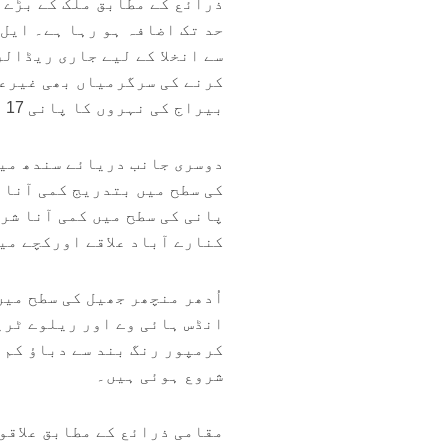
ذرائع کے مطابق ملک کے بڑے 
سے انخلا کے لیے جاری ریڈالر
کرنے کی سرگرمیاں بھی غیرعل
بیراج کی نہروں کا پانی 17 روز بعد بھی بند نہیں ہو سکا۔
دوسری جانب دریائے سندھ میں
کی سطح میں بتدریج کمی آنا 
پانی کی سطح میں کمی آنا شرو
کنارے آباد علاقے اورکچے می
انڈس ہائی وے اور ریلوے ٹری
کرمپور رنگ بند سے دباؤ کم 
شروع ہوئی ہیں۔
مقامی ذرائع کے مطابق علاقو