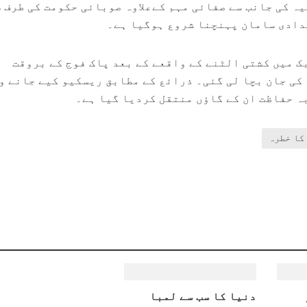
ہ کی جانب سے صفائی مہم کےعلاوہ صوبائی حکومت کی طرف 
دادی سامان پہنچنا شروع ہوگیا ہے۔
بک میں کشتی الٹنے کے واقعے کے بعد پاک فوج کے بروقت
کی جان بچا لی گئی۔ ذرائع کے مطابق ریسکیو کیے جانے و
ہ حفاظت ان کے گاؤں منتقل کردیا گیا ہے۔
 کا خطرہ
دنیا کا سب سے لمبا