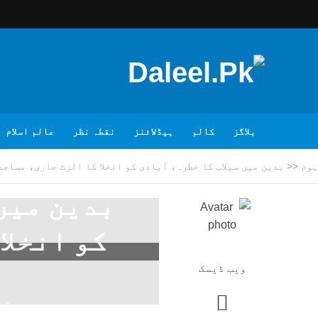
بلاگز
کالم
ہیڈلائنز
نقطہ نظر
عالم اسلام
ہوم
<<
بدین میں سیلاب کا خطرہ، آبادی کو انخلا کا الرٹ جاری، مساجد
بدین میں
کو انخلا
ویب ڈیسک
2