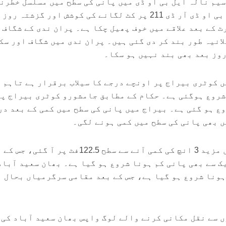
سیم نالہ ایل بی او ڈی میں پانی کی سطح میں مسلسل خطرن
حد تک اضافہ ہو رہا ہے۔ ایل بی او ڈی آر ڈی 211 پر کٹ لگانے کی کوشش اور گزشتہ 
ٹ کے بعد علاقے میں خوف پھیل چکا ہے۔ پران ندی کے شگاف 
انیہ طور بند کر دی گئی ہیں۔ پران ندی میں شگاف اور سک
 کوٹری بیراج پر اونچے درجے کا سیلاب برقرار ہے تاہم 
شروع ہوگئی ہے۔ حکام کے مطابق جامشورو کوٹری بیراج پر
ع ہو گئی ہے۔ بیراج میں پانی کی سطح میں کمی کے بعد در
ں بھی پانی کی سطح میں کمی ہونے لگی۔
اُدھر منچھر جھیل کی سطح میں مزید 3 انچ کی کمی آنے سے سطح 122.5فٹ پر آ گئ
ک سے بھی پانی کم ہونا شروع ہو گیا ہے۔ بھان سعید آباد
ہونا شروع ہو گیا ہے، جس کے بعد مقامی سرگرمیاں بحال 
ں سے نقل مکانی کرنے والے لوگ واپس بھان سعید آباد کی 