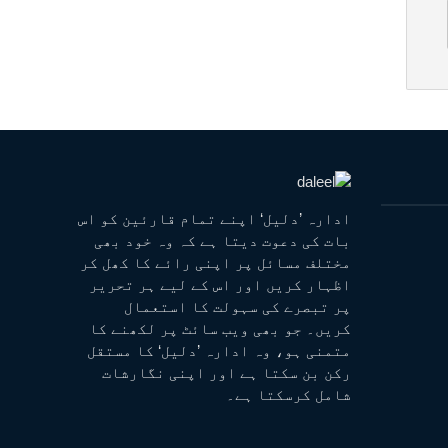
ادارہ ’دلیل‘ اپنے تمام قارئین کو اس
بات کی دعوت دیتا ہے کہ وہ خود بھی
مختلف مسائل پر اپنی رائے کا کھل کر
اظہار کریں اور اس کے لیے ہر تحریر
پر تبصرے کی سہولت کا استعمال
کریں۔ جو بھی ویب سائٹ پر لکھنے کا
متمنی ہو، وہ ادارہ ’دلیل‘ کا مستقل
رکن بن سکتا ہے اور اپنی نگارشات
شامل کرسکتا ہے۔