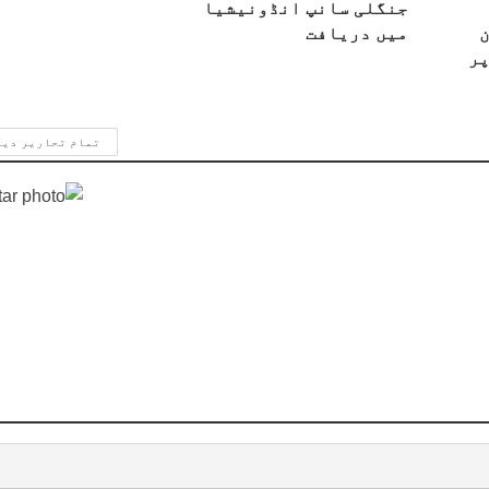
جنگلی سانپ انڈونیشیا
میں دریافت
پر
تمام تحاریر دی