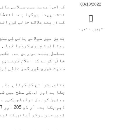
09/13/2022
کراچی: بدین میں سیلابی پانی
خدشہ پیدا ہوگیا ہے۔ انتظام
کے ذریعے علاقے خالی کروانے
تبصرہ لکھیے
بدین میں سیلابی پانی کی سطح
ریڈ الرٹ جاری کردیا گیا ہے۔
مسلسل بلند ہو رہی ہے۔ ضلعی
خالی کرنے کا اعلان کرتے ہوئ
سمیت فوری طور گھر خالی کرک
چکا ہے اور اس کی سطح میں کم
یونین کونسل اولیاجرکس، مل
اوورفلو ہوکر آبادی کے لیے 