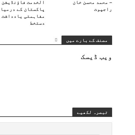
– محمد محسن خان
الخدمت فاؤنڈیشن
راجپوت
پاکستان کے درمیان
مفاہمتی یادداشت 
دستخط
مصنف کے بارے میں
ویب ڈیسک
تبصرہ لکھیے