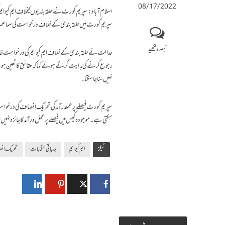
08/17/2022
اسلام آباد: سپریم کورٹ نے حلقہ بندیوں کیخلاف ایم کیوایم کی درخواست خار
سپریم کورٹ میں حلقہ بندی کے خلاف درخواست کی سماع
تبصرہ لکھیے
رجوع کرنے کی ہدایت کرتے ہوئے کہا کہ حقائق کا تعین ہونے
نہیں سنا جا سکتا۔
سپریم کورٹ فیصلے پر عملدرآمد کی تحریک انصاف کی درخواست
سکتی ہے۔ موجودہ کیس میں فیصلے پر عمل درآمد کا جائزہ نہیں لی
ٹیگز
ایم کیوایم
بلدیاتی انتخابات
تحریک ان
یہ بھی پڑھیں