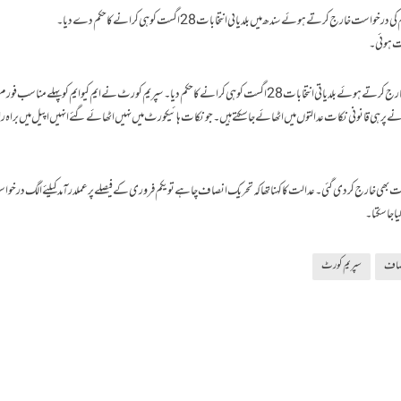
08/17/2022
تبصرہ لکھیے
ویب ڈیسک
ج کرتے ہوئے سندھ میں بلدیاتی انتخابات 28 اگست کو ہی کرانے کا حکم دے دیا۔
ت ہوئی۔
عدالت نے حلقہ بندی کے خلاف ایم کیوایم کی درخواست خارج کرتے ہوئے بلدیاتی انتخابات 28 اگست کو ہی کرانے کا حکم دیا۔ سپریم کورٹ نے ایم کیو ایم کو پہلے منا
 پر ہی قانونی نکات عدالتوں میں اٹھائے جا سکتے ہیں۔ جو نکات ہائیکورٹ میں نہیں اٹھائے گئے انہیں اپیل میں براہ
 بھی خارج کردی گئی۔ عدالت کا کہنا تھا کہ تحریک انصاف چاہے تو یکم فروری کے فیصلے پر عملدرآمد کیلئے الگ درخواس
ا جا سکتا۔
صاف
سپریم کورٹ