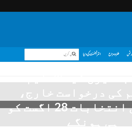
رٹس
طنز و مزاح
انٹرٹینمنٹ کی دنیا
بندیوں کیخلاف ایم
 کی درخواست خارج،
بلدیاتی انتخابات 28 اگست کو
ہی ہونگے