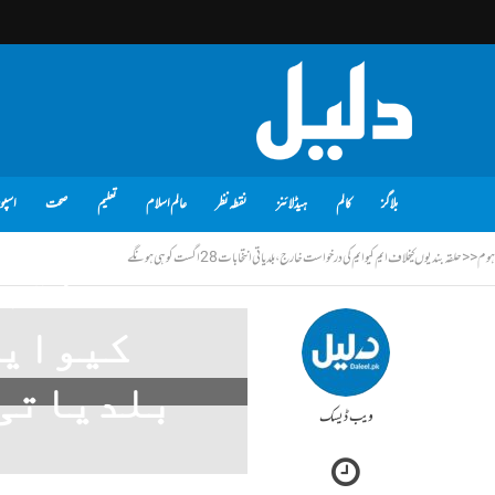
بلاگز
کالم
ہیڈلائنز
نقطہ نظر
عالم اسلام
تعلیم
صحت
اسپو
ہوم
<<
حلقہ بندیوں کیخلاف ایم کیوایم کی درخواست خارج، بلدیاتی انتخابات 28 اگست کو ہی ہونگے
حلقہ 
کیوایم
ویب ڈیسک