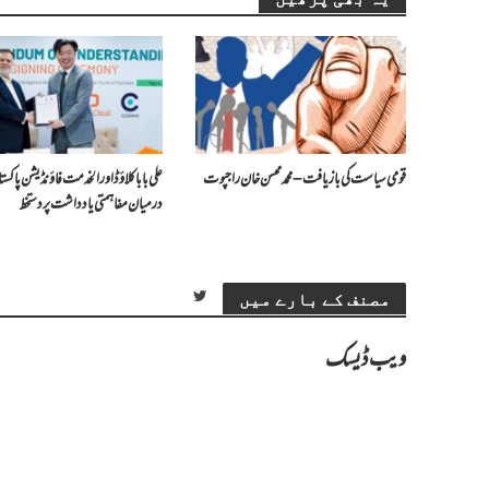
قومی سیاست کی بازیافت – محمد محسن خان راجپوت
علی بابا کلاؤڈ اور الخدمت فاؤنڈیشن پاک
درمیان مفاہمتی یادداشت پر دستخط
مصنف کے بارے میں
ویب ڈیسک