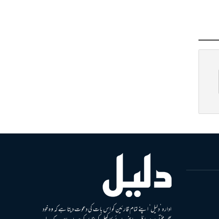
ادارہ ’دلیل‘ اپنے تمام قارئین کو اس بات کی دعوت دیتا ہے کہ وہ خود