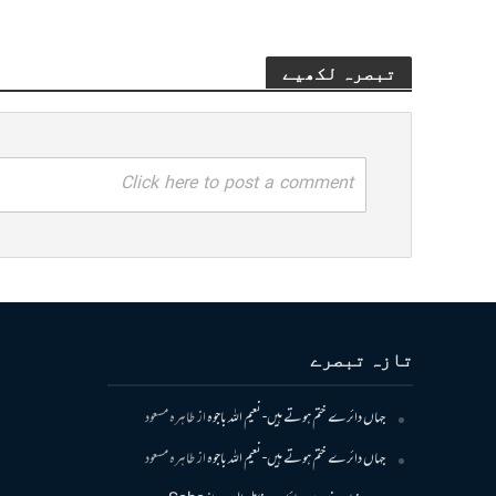
تبصرہ لکھیے
Click here to post a comment
تازہ تبصرے
جہاں دائرے ختم ہوتے ہیں- نعیم اللہ باجوہ
از
طاہرہ مسعود
جہاں دائرے ختم ہوتے ہیں- نعیم اللہ باجوہ
از
طاہرہ مسعود