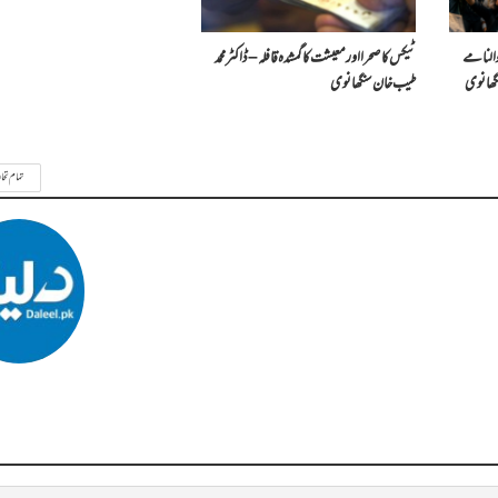
النامے
ٹیکس کا صحرا اور معیشت کا گمشدہ قافلہ – ڈاکٹر محمد
گھانوی
طیب خان سنگھانوی
تمام تحا