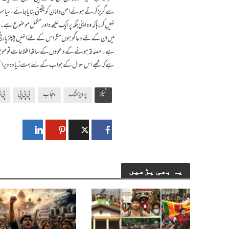
سے گریز کرتے ہوئے امن و امان کو یقینی بنایا جائے، سیا
نہیں کر رہا کہ وہ اپنی جگہ پر ایک علیحدہ اور مکمل موضو
میں ان کے لئے دعا گو ہوں مگر اس کے لئے انہیں پیپلزپار
ہے۔ مصدقہ ہونے کے دعووں کے ساتھ اطلاعات تو موجود ہیں 
ہے کہ مجھے اس سوال کے جواب کے لئے بہت زیادہ دیر انت
ٹیگز
پرویز خٹک
پنجاب
پی پی پی
پی ٹ
یہ بھی پڑھیں