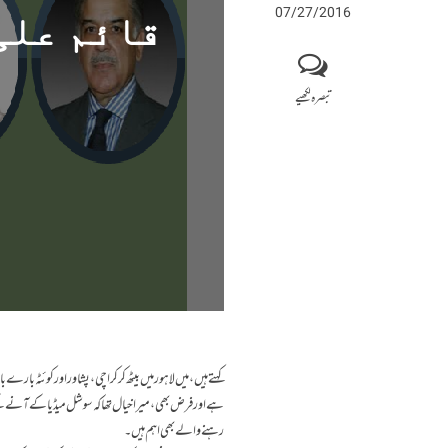
07/27/2016
قائم علی
تبصرہ لکھیے
کہتے ہیں،میں لاہور میں بیٹھ کر کراچی ، پشاور اور کوئٹہ بارے
ہے اور فرض بھی، میرا خیال تھا کہ سوشل میڈیا کے آنے کے بع
رہنے والے بھی اہم ہیں۔