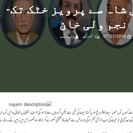
 شاہ سے پرویز خٹک تک-
نجم ولی خان
07/27/2016
تبصرہ لکھیے
ویب ڈیسک
 بات کروں تو یہ صوبائیت کا فروغ اور پاکستانیت کی نفی ہے لیکن اگر وہا ں سے لاہور کی طرف انگلیاں اٹھائی جائیں تو یہ ان
د کتابی نوعیت کی حب الوطنی ختم ہو گی اوروطن سے محبت کا حقیقی تصور اجاگر ہو گا، وہ تصور جس میں زمین کے ساتھ ساتھ