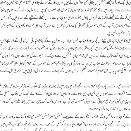
کی ایک اور قسط پچھلے الیکشن میں چکانی تھی سو انہوں نے تیر پر مہریں لگاتے ہوئے چکا دی مگر قائم علی شاہ کوان پر مسلط
ان کے بارے بہت زیادہ نہیں جانتا مگر اتنا ضرور جانتا ہوں کہ قائم علی شاہ ضعیف بھی ہیں اوربھول جانے کے مرض میں مبتلا ب
بدیل کرنے کے فیصلے کا کریڈٹ نوجوان بلاول بھٹو زرداری کو دیا جا رہا ہے ۔ اس فیصلے کے پیچھے مجھے سندھ میں بیڈ گورننس
یڈیا کے اس دور میں آپ کے اس صوبوں کی حکمرانی ایک دکان کی طرح ہے جہاں آپ اپنی محنت اورکامیابی کے امپریشن ک
 زیادہ گاہک نہیں ہیں۔
 دکانیں اپنا اپنا مال بیچنے میں کچھ زیادہ کامیاب نہیں ہوپا رہیں۔ سوال یہ ہے کہ کیا پیپلزپارٹی اس تبدیلی کے ذریعے اس 
ے چیف ایگزیکٹو کی صورت میں ایک پتھر رکھنے میں کامیاب ہوجائے گی؟ وہ مقبولیت کے غبارے سے تیزی سے نکل
پائے گی۔ اس وقت تاثر یہ ہے کہ سندھ میں بھی تمام میگا پراجیکٹس چاہے وہ پبلک ٹرانسپورٹ کی صورت ہوں یا موٹرویزکی تعم
ہا ہے اور دوسری طرف پنجاب میں جدت اور ترقی کا پروپیگنڈہ بھی چھوٹے صوبوں کے عوام کو اپنی اپنی حکمران جم
رتا۔ یقینی طور پر یہاں بھی عوام کو صحت ، تعلیم اور امن و امان کے بہت سارے مسائل درپیش ہیں مگرفرق حل کے لئ
ف لاہور سے تین سو سے ز یادہ بچے اغوا ہوئے۔ مجھے کہنے میں عار نہیں کہ جوں ہی وزیراعلیٰ پنجاب شہباز شریف وطن واپس 
مگر کیا دوسرے صوبوں میں بھی ایسا ہی ہوتا ہے۔ واسا میں ذمہ داریاں ادا کرنے والے ایک رکن پنجاب اسمبلی نے م
رنٹ میڈیامیں کوئی خبر شائع ہوجاتی ہے، ان کی مصیبت آجاتی ہے، وہ اس وقت تک چین سے نہیں بیٹھ سکتے جب تک وہ اس 
پنجاب اور ان کا سیکرٹریٹ کر رہاہوتاہے۔
 نے خود جا کر سارا عمل دیکھا، لاہور ہائیکورٹ کے نئے چیف جسٹس مسٹر جسٹس منصور علی شاہ کا کہنا ہے کہ وہ لاہور ہائ
ا دیں گے۔ مجھے ہائی کورٹ بار ایسوسی ایشن اور پنجاب بار کونسل کے عہدے داروں نے غیر رسمی گپ شپ میں بتایا