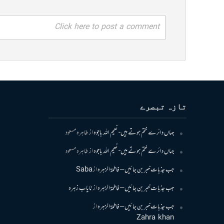
Click here to post a comment
تازہ تبصرے
جہاں دائرے ختم ہوتے ہیں- نعیم اللہ باجوہ
از
طاہرہ مسعود
جہاں دائرے ختم ہوتے ہیں- نعیم اللہ باجوہ
از
طاہرہ مسعود
جب جذبات خبر بن جائیں – فاطمۃالزہرہ
از
Saba
جب جذبات خبر بن جائیں – فاطمۃالزہرہ
از
نایاب زہرہ
جب جذبات خبر بن جائیں – فاطمۃالزہرہ
از
Zahra khan