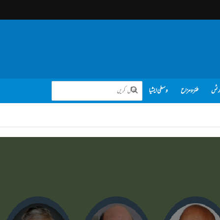
رٹس
طنز و مزاح
وسطی ایشیا