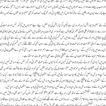
وسرے صوبوں سے کہیں زیادہ بہترپرفارم کر رہی ہے۔ پنجاب میں بڑی سڑکوں کی تعمیر اور ٹرانسپورٹ کے نظام می
اور جب یہ پیغامات دوسرے صوبوں میں جاتے ہیں تو وہاں احساس محرومی پیدا ہوتا ہے، اٹھارہویں ترمیم کے بعد صوب
پنے پورے ایمان اور یقین کے ساتھ کہتا ہوں کہ میں پیپلزپارٹی اور تحریک انصاف کو بھی مضبوط جماعتوں کے طور پر دیکھنا
کے لئے مضبوط اپوزیشن از حد ضروری ہے لیکن اگر اپوزیشن کی جماعتیں اپنے اپنے صوبوں میں گڈ گورننس اورخدمت کی
 ہمارے سامنے قائم علی شاہ کی حکمرانی کا ماڈل ہے تو دوسری طرف پرویز خٹک ہیں جنہوں نے حال ہی میں اپنی ناکامی ک
یلی چاہتے ہیں اور نوے دنوں کی قلیل مدت میں جس قسم کی تبدیلی لانے کے وعدے کئے گئے اس کے لئے تو پانچ برس 
ے کر اپنی حکومت اور جماعت دونوں کے ساتھ زیادتی کی ہے۔ وہ یہ بھی کہہ سکتے تھے کہ جس قسم کی تبدیلی وہ لانا چ
ی مدت میں پوراکر لیں گے،سیاست میں امیدکا قائم رہنا سب سے اہم ہوتا ہے۔ امید رہتی تو میرے پختون بھائی ہر مرت
رف سے ناکام ہوجانے کا اعتراف ان کے لئے حقیقی ناکامی سے بھی بڑا المیہ ثابت ہوسکتا ہے۔
بوں میں آبادی کم ہونے کے باوجود ماضی کی کمیوں اور کوتاہیوں کے باعث حکمرانی اور گورننس کے مسائل کہیں زیادہ 
 جگہ ایک حقیقت کے طور پر موجود ہیں مگر اسے وہاں کی سیاسی جماعتیں کسی کمزوری کی بجائے طاقت کے طور پر بھی
 آپ وسائل حاصل کرنے میں کامیاب ہوجاتے ہیں تو ان کے استعمال کا چیلنج آپ کے سامنے آ جاتا ہے۔ کیا یہ دل
 کے استعمال ہونے کا چیلنج ہے۔ میں مان لیتا ہوں کہ پنجاب میں وسائل کے استعمال کے حوالے سے حکمرانوں کی ترج
استعمال ہونے والے وسائل بہر حال ان وسائل سے کہیں زیادہ بہتر ہیں جو نااہلی کی وجہ سے استعمال ہی نہ ہو پائیں۔
ی سیاسی قیادت اسٹیبلشمنٹ کے ساتھ بھی برسرپیکار ہے مگر خیبرپختونخواہ کے حکمرانوں کو یہ مسئلہ بھی درپیش نہیں، وہ
دہ سے زیادہ کام کر سکتے ہیں۔ سندھ والوں کے لئے مجھے کہنے دیں کہ انہیں پنجاب کا ماڈل ہی اپنا نا پڑے گا اور
ایک سے زائد مرتبہ اسٹیبلشمنٹ کے ساتھ مفاہمت کے ذریعے حکمرانی حاصل کی ۔ ضرورت اسی امر کی ہے کہ بے جاتصادم کی 