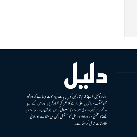
ادارہ ’دلیل‘ اپنے تمام قارئین کو اس بات کی دعوت دیتا ہے کہ وہ خود
بھی مختلف مسائل پر اپنی رائے کا کھل کر اظہار کریں اور اس کے لیے
ہر تحریر پر تبصرے کی سہولت کا استعمال کریں۔ جو بھی ویب سائٹ پر
لکھنے کا متمنی ہو، وہ ادارہ ’دلیل‘ کا مستقل رکن بن سکتا ہے اور اپنی
نگارشات شامل کرسکتا ہے۔