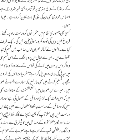
ہائی کورٹ مقدموں کے تمام تر بوجھ کے باوجود اس وقت د
کے ساتھ آنے والی بہتری پر تو تبصرہ بھی غیر ضروری ہے 
احساس محرومی بھی ان کی اپنی قیادت کا پیدا کردہ ہے۔ میں ا
ہوں۔
کسی بھی جمہوری نظام میں حکمرانوں کو درست راہ پررکھنے 
فروغ نہیں دیں گی تو وہ کمزور ہوتی چلی جائیں گی۔ ایک طرف
کیا ہے۔ انہوں نے کہا کہ عمران خان صاحب جس قسم کی تبد
تھوڑے ہیں۔ میرے خیال میں پرویز خٹک نے اس قسم کا بیان د
وہ اگر دس برسوں میں آئے گی تو اس کے لئے وہ آدھا کام اس
میں تبدیلی کی روایت تبدیل کر دیتے مگر سیاستدانوں کی ط
مجھے یہ تسلیم کرنے میں بھی عار نہیں کہ ہمارے چھوٹے صو
ہیں۔ میرے ان صوبوں میں اسٹیبلشمنٹ کے مفادات بھی اپنی
ہیں کہ اس وقت ایک لڑائی وسائل کے حصول کی ہے اور جب
نہیں کہ وسائل کے درست یا غلط استعمال سے کہیں پہلے ان
درست نہیں ہیں مگرآپ کو بھی ماننا پڑے گا کہ غلط ترجیح پر 
سندھ اور خیبرپختونخواہ کے مسائل میں کافی فرق ہے، سندھ ک
ورکنگ ریلیشن شپ کے ذریعے اپنے صوبے کے عوام کے لئے زیا
محترمہ بے نظیر بھٹو کا ماڈل بھی کہہ سکتے ہیں جنہوں نے 