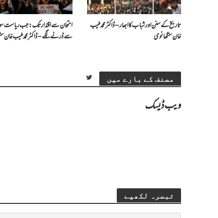
تاریخ کے سنن اور شباب کا ابھار – ڈاکٹر محمد طیب
امتحان سے اقتدار تک: جب ریاست سو
خان سنگھانوی
سے ڈرنے لگے – ڈاکٹر محمد طیب خان سن
مصنف کے بارے میں
ویب ڈیسک
تبصرہ لکھیے