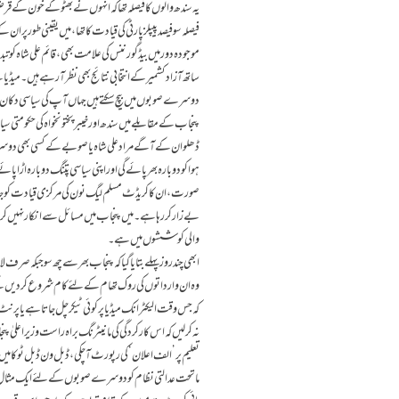
یہ سندھ والوں کا فیصلہ تھا کہ انہوں نے بھٹو کے خون کے قرض 
فیصلہ سوفیصد پیپلز پارٹی کی قیادت کا تھا، میں یقینی طور پر 
موجودہ دور میں بیڈ گورننس کی علامت بھی، قائم علی شاہ کو ت
ساتھ آزاد کشمیر کے انتخابی نتائج بھی نظر آ رہے ہیں۔ م
دوسرے صوبوں میں بیچ سکتے ہیں جہاں آپ کی سیاسی دکان پر
پنجاب کے مقابلے میں سندھ اور خیبرپختونخواہ کی حکومتی سیاسی
ڈھلوان کے آگے مراد علی شاہ یا صوبے کے کسی بھی دوسر
ہوا کو دوبارہ بھر پائے گی اور اپنی سیاسی پتنگ دوبارہ اڑا 
صورت، ان کاکریڈٹ مسلم لیگ نون کی مرکزی قیادت کو جا ر
بے زار کر رہا ہے۔ میں پنجاب میں مسائل سے انکار نہیں ک
والی کوششوں میں ہے ۔
ابھی چند روز پہلے بتایا گیا کہ پنجاب بھر سے چھ سو جبکہ صر
وہ ان وارداتوں کی روک تھام کے لئے کام شروع کر دیں گے 
کہ جس وقت الیکٹرانک میڈیا پر کوئی ٹیکر چل جاتا ہے یا پ
نہ کرلیں کہ اس کارکردگی کی مانیٹرنگ براہ راست وزیراعلیٰ 
تعلیم پر’ الف اعلان ‘کی رپورٹ آ چکی،ڈبل ون ڈبل ٹو کا میں
ماتحت عدالتی نظام کو دوسرے صوبوں کے لئے ایک مثال بن