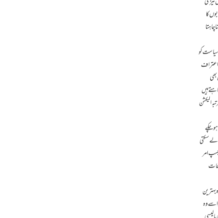
ں تیزی
وں کا
 چاہتا
 سیاست کو
ا اعتراف
بھی
اہتے ہیں
بہ الیکشن
ہو چکے
 لے سکتی
چسپ امر
یحات
 بہترین
 اسے وہ
پالیسی