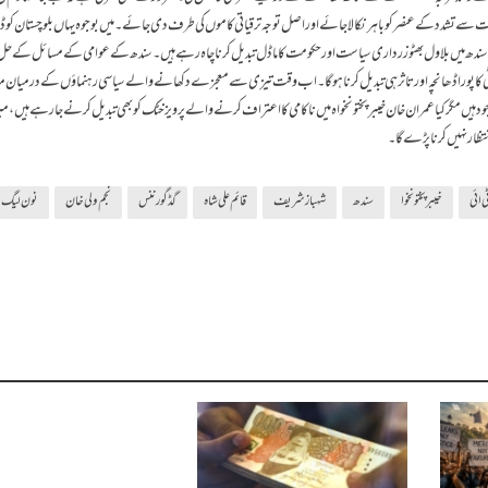
ست سے تشدد کے عنصر کو باہر نکالا جائے اوراصل توجہ ترقیاتی کاموں کی طرف دی جائے۔میں بوجوہ یہاں بلوچستان کو
ع ہے۔سندھ میں بلاول بھٹو زرداری سیاست اور حکومت کا ماڈل تبدیل کرنا چاہ رہے ہیں ۔ سندھ کے عوامی کے مسائل کے 
ٹی کا پورا ڈھانچہ اور تاثرہی تبدیل کرنا ہوگا۔ اب وقت تیزی سے معجزے دکھانے والے سیاسی رہنماؤں کے درمیان مق
مگر کیا عمران خان خیبرپختونخواہ میں ناکامی کا اعتراف کرنے والے پرویز خٹک کو بھی تبدیل کرنے جا رہے ہیں، می
ظار نہیں کرنا پڑے گا۔
ی ائی
خیبر پختونخوا
سندھ
شہباز شریف
قائم علی شاہ
گڈ گورننس
نجم ولی خان
نون لیگ