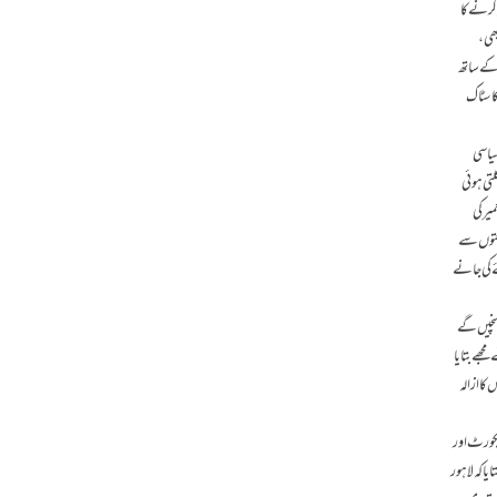
 کرنے کا
ھی ،
 کے ساتھ
ا سٹاک
سیاسی
تی ہوئی
یر کی
اعتوں سے
ے کی جانے
پہنچیں گے
جھے بتایا
کا ازالہ
یکورٹ اور
 کہ لاہور