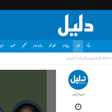
بلاگز
کالم
ہیڈلائنز
نقطہ نظر
عالم اسلام
تعلیم
صحت
اسپو
ہوم
<<
قائم علی شاہ سے پرویز خٹک تک- نجم ولی خان
ویب ڈیسک