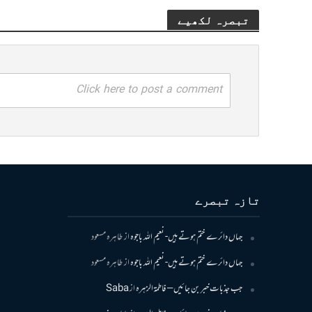
تبصرہ لکھیے
Click here to post a comment
تازہ تبصرے
جہاں دائرے ختم ہوتے ہیں- نعیم اللہ باجوہ
از
طاہرہ مسعود
جہاں دائرے ختم ہوتے ہیں- نعیم اللہ باجوہ
از
طاہرہ مسعود
جب جذبات خبر بن جائیں – فاطمۃالزہرہ
از
Saba