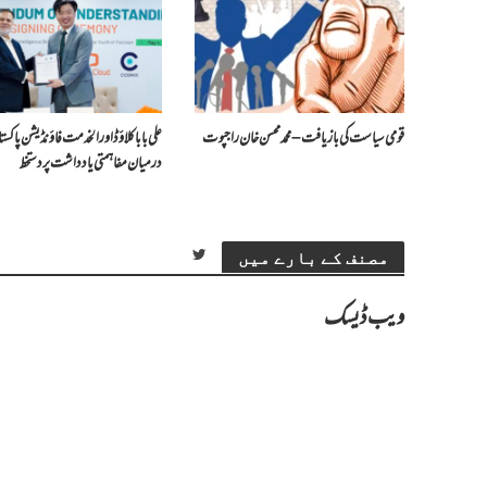
قومی سیاست کی بازیافت – محمد محسن خان راجپوت
علی بابا کلاؤڈ اور الخدمت فاؤنڈیشن پاک
درمیان مفاہمتی یادداشت پر دستخط
مصنف کے بارے میں
ویب ڈیسک