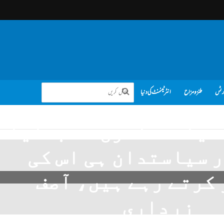
رٹس
طنز و مزاح
انٹرٹینمنٹ کی دنیا
سیاستدانوں نے بنایا
 سیاستدان ہی اس کی
کرتے رہے ہیں، آصف
زرداری