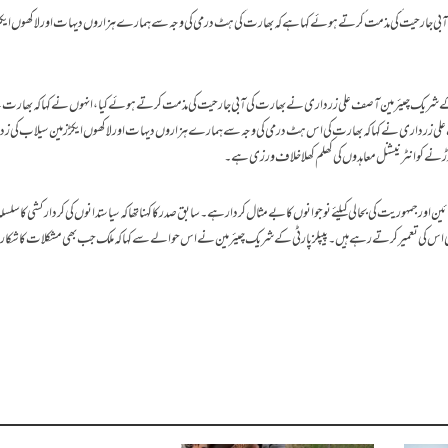
08/13/2022
تبصرہ لکھیے
ویب ڈیسک
ٓبی جارحیت کی مذمت کرتے ہوئے کہا ہے کہ بھارت کی ہٹ درمی کی وجہ سے ہمارے ہزاروں دیہات اور لاکھوں ایکڑ
ٹی کے شریک چیئرمین آصف علی زرداری نے بھارت کی آبی جارحیت کی مذمت کرتے ہوئے کیا، انہوں نے کہا کہ بھارت
 زرداری نے کہا کہ بھارت کی اس ہٹ درمی کی وجہ سے ہمارے ہزاروں دیہات اور لاکھوں ایکڑ زمین سیلاب کی زد می
ڑنے کو انٹرنیشنل معاہدوں کی کھلم کھلا خلاف ورزی ہے۔
ئین اور جمہوریت کی بحالی کیلئے نوجوانوں کا بے مثال کردار ہے۔سابق صدر کا کہنا تھا کہ سیاستدانوں کی کردار کشی کا سلسلہ
ن ہی اس کی تعمیر کرتے رہے ہیں۔ پیپلز پارٹی کے شریک چیئرمین نے اس حوالے سے کہا کہ ملک جب بھی مشکلات کا شکار 