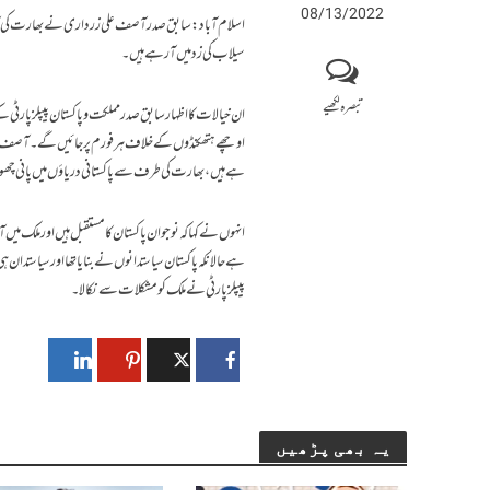
08/13/2022
اسلام آباد: سابق صدر آصف علی زرداری نے بھارت کی ا
سیلاب کی زد میں آرہے ہیں۔
تبصرہ لکھیے
ان خیالات کا اظہار سابق صدرمملکت و پاکستان پیپلز پار
اوچھے ہتھکنڈوں کے خلاف ہر فورم پر جائیں گے۔ آصف علی
ہے ہیں، بھارت کی طرف سے پاکستانی دریاؤں میں پانی چھو
انہوں نے کہا کہ نوجوان پاکستان کا مستقبل ہیں اور ملک میں آ
ہے حالانکہ پاکستان سیاستدانوں نے بنایا تھا اور سیاستدا
پیپلزپارٹی نے ملک کو مشکلات سے نکالا۔
یہ بھی پڑھیں