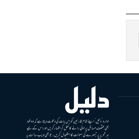
ادارہ ’دلیل‘ اپنے تمام قارئین کو اس بات کی دعوت دیتا ہے کہ وہ خود
بھی مختلف مسائل پر اپنی رائے کا کھل کر اظہار کریں اور اس کے لیے
ہر تحریر پر تبصرے کی سہولت کا استعمال کریں۔ جو بھی ویب سائٹ پر