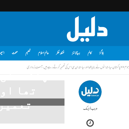
بلاگز
کالم
ہیڈلائنز
نقطہ نظر
عالم اسلام
تعلیم
صحت
اسپو
ہوم
<<
پاکستان سیاستدانوں نے بنایا تھا اور سیاستدان ہی اس کی تعمیر کرتے رہے ہیں، آصف زرداری
پاکستان 
تھا اور
تعمیر 
ویب ڈیسک