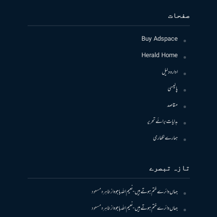
صفحات
Buy Adspace
Herald Home
ادارہ دلیل
پالیسی
مقاصد
ہدایات برائے تحریر
ہمارے لکھاری
تازہ تبصرے
جہاں دائرے ختم ہوتے ہیں- نعیم اللہ باجوہ
از
طاہرہ مسعود
جہاں دائرے ختم ہوتے ہیں- نعیم اللہ باجوہ
از
طاہرہ مسعود