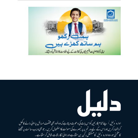
ادارہ ’دلیل‘ اپنے تمام قارئین کو اس بات کی دعوت دیتا ہے کہ وہ خود بھی مختلف مسائل پر اپنی رائے کا کھل
کر اظہار کریں اور اس کے لیے ہر تحریر پر تبصرے کی سہولت کا استعمال کریں۔ جو بھی ویب سائٹ پر لکھنے
کا متمنی ہو، وہ ادارہ ’دلیل‘ کا مستقل رکن بن سکتا ہے اور اپنی نگارشات شامل کرسکتا ہے۔