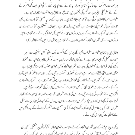
ہر صورت رام کرنا ہے تاکہ پاکستان کو دیوالیہ ہونے سے بچایا جاسکے۔آئی ایم ایف کو رام کرنے
کے لئے مگر بجلی،پیٹرول اور گیس کی قیمتوں میں بتدریج اور ناقابل برداشت اضافہ لازمی ہے۔
حکومت اس کا اعلان کرتی ہے تو عوا م بلبلااٹھتے ہیں۔ پنجاب کے حالیہ ضمنی انتخابات نے یہ بھی
ثابت کردیا کہ عوام کی بلبلاہٹ اب غصے میں بدل رہی ہے ۔جن بیس نشستوں پر انتخاب ہوئے ان
کے دوران تحریک انصاف کے دیرینہ ووٹروں ہی نے نہیں بلکہ نواز لیگ کے بے تحاشہ سابق
ووٹروں نے بھی حکمران اتحاد کے امیدواروں کے خلاف پرجوش انداز میں غصے کا اظہار کیا۔
وفاق میں براجمان حکومت مگر اب بھی اگلے برس کے اگست تک اپنی ’’بقیہ آئینی مدت‘‘ ہر
صورت مکمل کرنا چاہ رہی ہے۔اسے گماں تھا کہ ہماری ریاست کو نظر بظاہر دیوالیہ سے محفوظ
رکھنے کی خاطر اٹھائے فیصلوں کی وجہ سے حکمران اتحاد کو جس عوامی غضب کا سامنا کرنا پڑرہا ہے
مقتدر اور عدالتی حلقے اسے سراہتے ہوئے تھوڑی شفقت برتیں گے۔ ایسا ہوتا مگر نظر نہیں آرہا۔
رواں برس کے اکتوبر میں نئے انتخاب کی خواہش دوبارہ بیدار ہوتی نظر آرہی ہے۔تحریک انصاف
کے لگائے صدر عارف علوی بھی ’’باہمی مشاورت‘‘ سے اس کی تیاری کی تجویز دے بیٹھے ہیں۔
اکتوبر میں نئے انتخاب کی جو بات چلی ہے اس کی بابت حکمران اتحاد جب غصہ بھری حیرت کا اظہار
کرتا ہے تو مجھے اس کا رویہ بچگانہ محسوس ہوتا ہے۔ رواں مالی سال کے بجٹ کی تیاری سے قبل
حکمران اتحاد کو یہ پیغام مل گیا تھا کہ مذکورہ بجٹ کوقومی اسمبلی سے منظور کروانے کے بعد اکتوبر میں
نئے انتخابات کی تیاری کی جائے۔
مذکورہ پیغام ملنے کے بعد حکمران اتحاد کے لئے مناسب تو یہی تھا کہ ٹیکنوکریٹس پر مشتمل ’’عبوری
حکومت‘‘ کے لئے آئی ایم ایف کو رام کرنے والے فیصلے لینے کی راہ بناتے۔ خود کو ان کے