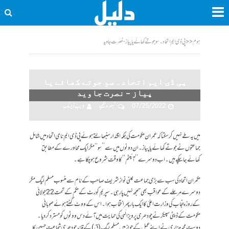
ہوم
<<
پی ڈی ایم اتحاد۔ سو جوتے کھائے یا پیاز - نصرت جاوید
پی ڈی ایم اتحاد۔ سو جوتے کھائے یا
پیاز – نصرت جاوید
07/25/2022
تبصرہ لکھیے
ویب ڈیسک
میں یہ طے نہیں کرسکتا کہ عمران حکومت کی جگہ اقتدار سنبھالتے ہوئے پی ڈی ایم نامی اتحاد میں شامل
جماعتوں نے جوتے کھائے یا پیاز۔ ان دونوں میں سے ’’سو‘‘ مگر ایک محاورے کے مطابق
کھائے جاچکے ہیں۔اب دوسرے ’’آئیٹم‘‘ کا وقت شروع ہوچکا ہے۔
حکمران اتحاد کی سب سے بڑی جماعت یعنی نواز شریف صاحب کے نام سے منسوب مسلم لیگ مگر
دوسرے مرحلے کے عواقب بھی سمجھ نہیں پارہی۔ سپریم کورٹ کے حکم کے تحت 22جولائی
کے روز پنجاب کی وزارت اعلیٰ کا ایک بار پھر انتخاب ہوا۔اس کے ووٹ گنتے ہوئے صوبائی
حکومت کے ڈپٹی سپیکر نے چودھری پرویز الٰہی کی حمایت میں آئے دس ووٹوں کو مسترد کردیا۔
دوست محمد مزاری نے اپنے عمل کے جواز میں مسلم لیگ (ق) کے قائد چودھری شجاعت حسین کا