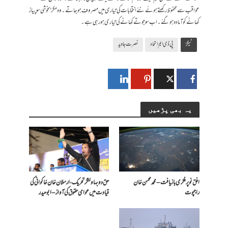
عواقب سے محفوظ رکھتے ہوئے نئے انتخابات کی تیاری میں مصروف ہوجاتے۔وہ مگر بخوشی سوپیاز
کھانے کو آمادہ ہوگئے۔اب سو جوتے کھانے کی تیاری ہورہی ہے۔
ٹیگز
پی ڈی ایم اتحاد
نصرت جاوید
یہ بھی پڑھیں
افق نو پر فکری بازیافت – محمد محسن خان
حق دو بہاولنگر تحریک، ارسلان خان خاکوانی کی
راجپوت
قیادت میں عوامی حقوق کی آواز – ابو حیدر