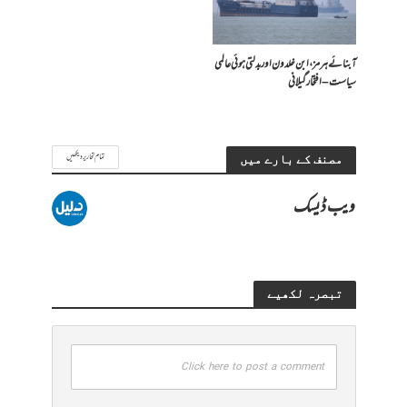
آبنائے ہرمز، ابن خلدون اور بدلتی ہوئی عالمی
سیاست – افتخار گیلانی
تمام تحاریر دیکھیں
مصنف کے بارے میں
ویب ڈیسک
تبصرہ لکھیے
Click here to post a comment