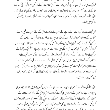
لکھا ایک خط پڑھ کر بھی سنایا۔’’پارٹی سربراہ‘‘ نے ’’اپنی جماعت‘‘ کے اراکین صوبائی اسمبلی کو مذکورہ
خط کے ذریعے ’’عمران خان کے نامزد کردہ‘‘ امیدوار کی حمایت میںووٹ نہ ڈالنے کی ہدایت کی تھی۔
ڈپٹی سپیکر نے مذکورہ ’’ہدایت‘‘ کو سپریم کورٹ ہی کے جانب سے آئے ایک اور حالیہ فیصلے کی
روشنی میں پڑھا۔
جس فیصلے سے وہ ’’ہدایت‘‘ لے رہے تھے اس نے وزارت اعلیٰ کے لئے اس سے قبل ہوئے
انتخاب کے دوران حمزہ شہباز شریف کی حمایت میں ووٹ ڈالنے والی تحریک انصاف کے
اراکین کو ’’لوٹے‘‘ ہونے کی پاداش میں پنجاب اسمبلی کی رکنیت سے محروم کردیا تھا۔ان سے خالی
کروائی نشستوں پر ضمنی انتخاب بھی ہوچکے ہیں۔دوست مزاری کا اصرار رہا کہ مسلم لیگ (ق) کے
اراکین کی جانب سے ’’پارٹی سربراہ‘‘ کی حکم عدولی ہوئی۔ یہ الگ بات ہے کہ مبینہ حکم عدولی کا
ارتکاب کرنے والوں میں چودھری پرویز الٰہی بھی شامل تھے۔ وہ وزارت اعلیٰ کے امیدوار ہونے
کے علاوہ چودھری شجاعت حسین کے قریب ترین عزیزوں میں بھی شامل ہیں۔دونوں کئی دہائیوں
تک ایک دوسرے کا ہر صورت ساتھ نبھانے والی ’’بھائیاں دی جوڑی‘‘ کی طرح سیاسی میدان
میں عمل پیرا رہے ہیں۔
ڈپٹی سپیکر کی رولنگ نے عمران خان صاحب اور ان کے حامیوں کو مزید چراغ پا بناڈالا۔چودھری
پرویز الٰہی اپنے ساتھیوں کے ہمراہ سپریم کورٹ کی لاہور رجسٹری پہنچ گئے۔ فوری انصاف کے
حصول کے لئے ان کی کاوش بالآخر رنگ لائی۔جمعہ کی رات ان کی پیش کردہ درخواست باقاعدہ وصول
کرلی گئی۔ سماعت کے لئے ہفتے کا دن بھی مقررہ ہوگیا۔ہیجانی کشمکش کے نتیجے میں ہوئی سماعت
کے دوران سپریم کورٹ نے دوست محمد مزاری کے فیصلے کو نظر بظاہر درست تصور نہیںکیا۔حتمی