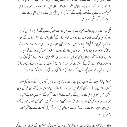
رائے بنانے کے لئے البتہ مزید دلائل سننے سے اجتناب بھی نہیں برتا۔حمزہ شہباز شریف تاہم
حتمی فیصلہ سنائے جانے تک پنجاب کے ’’امانتی‘‘ وزیر اعلیٰ رہیں گے۔کامل اختیارات سے
محروم ایک ’’نمائشی‘‘ وزیر اعلیٰ۔
ملکی سیاست کا دیرینہ طالب علم ہوتے ہوئے میں نہایت سنجیدگی سے یہ لکھنے کو مجبور محسوس کررہا
ہوں کہ سپریم کورٹ کی جانب سے دوست محمد مزاری کے فیصلے پر اٹھائے اعتراضات کے بعد
حمزہ شہباز شریف کو فی الفور عدالت میں بذات خود پہنچ جانا چاہیے تھا۔ اس دست بستہ استدعا کے
ساتھ کہ اگر چودھری پرویز الٰہی کی حمایت میں ڈالے ووٹ ’’مسترد‘‘ تصور نہیں ہورہے تو انہیں
پنجاب کا باقاعدہ منتخب ہوا وزیر اعلیٰ ٹھہرادیا جائے۔سیاسی استحکام کی خاطر پنجاب اسمبلی کو ایک بار
پھر وزارت اعلیٰ کے انتخاب کی مشق سے گریز ہو۔حمزہ شہباز شریف نجانے کس امید کی بنیاد پر یہ پیش
قدمی نہ لے پائے۔مزید کچھ دنوں کے لئے امانتی/نمائشی وزیر اعلیٰ ٹکے رہنے کو آمادہ ہوگئے۔
حمزہ شہباز شریف نے جو رویہ اپنایا ہے اسے سادہ ترین الفاظ میں ’’ڈھٹائی‘‘ کے علاوہ کوئی اور
عنوان دیا نہیں جاسکتا۔ وسیع تر تناظر میں اس رویے کا جائزہ لیں تو مبینہ ڈھٹائی حکمران اتحاد کی سوچی
سمجھی پالیسی محسوس ہوتی ہے۔اس کے جانب سے وزارت عظمیٰ کے منصب پر بٹھائے شہباز
شریف صاحب بھی کئی اعتبار سے امانتی اور نمائشی بنادئیے گئے ہیں۔کسی بھی افسر کی تعیناتی کیلئے
انہیں سو بارسوچنا ہوتا ہے۔ایف آئی اے جیسا کلیدی ادارہ تو ان کی حکومت کے لئے شجر ممنوعہ
بنادیا گیا ہے۔
وفاق میں جو حکومت براجمان ہے اس کا بنیادی اور واحد فریضہ عالمی معیشت کے نگہبان ادارے کو