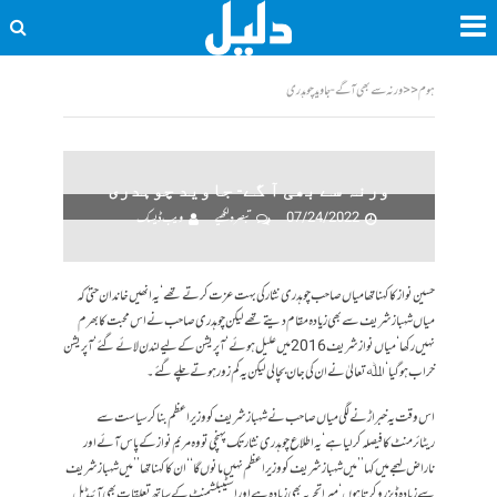
ہوم
<<
ورنہ سے بھی آ گے- جاوید چوہدری
ورنہ سے بھی آ گے- جاوید چوہدری
07/24/2022
تبصرہ لکھیے
ویب ڈیسک
حسین نواز کا کہنا تھا میاں صاحب چوہدری نثار کی بہت عزت کرتے تھے‘ یہ انھیں خاندان حتیٰ کہ
میاں شہباز شریف سے بھی زیادہ مقام دیتے تھے لیکن چوہدری صاحب نے اس محبت کا بھرم
نہیں رکھا‘ میاں نواز شریف 2016 میں علیل ہوئے‘ آپریشن کے لیے لندن لائے گئے‘ آپریشن
خراب ہو گیا‘ اﷲ تعالیٰ نے ان کی جان بچا لی لیکن یہ کم زور ہوتے چلے گئے۔
اس وقت یہ خبر اڑنے لگی میاں صاحب نے شہباز شریف کو وزیراعظم بنا کر سیاست سے
ریٹائرمنٹ کا فیصلہ کر لیا ہے‘ یہ اطلاع چوہدری نثار تک پہنچی تو وہ مریم نواز کے پاس آئے اور
ناراض لہجے میں کہا ’’میں شہباز شریف کو وزیراعظم نہیں مانوں گا‘‘ ان کا کہنا تھا ’’میں شہباز شریف
سے زیادہ ڈیزرو کرتا ہوں‘ میرا تجربہ بھی زیادہ ہے اور اسٹیبلشمنٹ کے ساتھ تعلقات بھی آئیڈیل