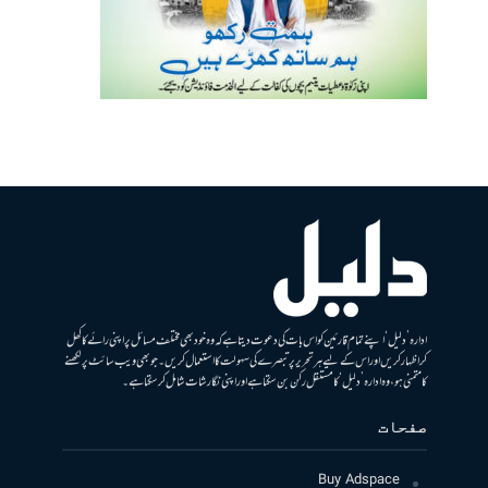
ادارہ ’دلیل‘ اپنے تمام قارئین کو اس بات کی دعوت دیتا ہے کہ وہ خود بھی مختلف مسائل پر اپنی رائے کا کھل
کر اظہار کریں اور اس کے لیے ہر تحریر پر تبصرے کی سہولت کا استعمال کریں۔ جو بھی ویب سائٹ پر لکھنے
کا متمنی ہو، وہ ادارہ ’دلیل‘ کا مستقل رکن بن سکتا ہے اور اپنی نگارشات شامل کرسکتا ہے۔
صفحات
Buy Adspace