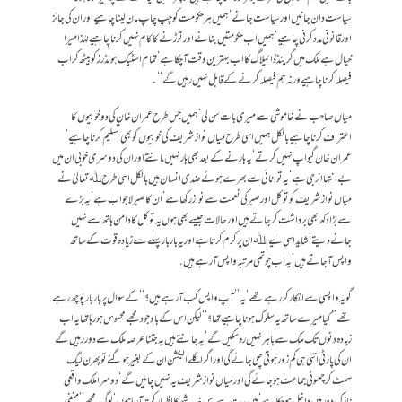
سیاست دان جانیں اور سیاست جانے‘ ہمیں ہر حکومت کو چپ چاپ مان لینا چاہیے اور ان کی جائز
اور قانونی مدد کرنی چاہیے‘ ہمیں اب حکومتیں بنانے اور توڑنے کا کام نہیں کرنا چاہیے لہٰذا میرا
خیال ہے ملک میں گرینڈ ڈائیلاگ کا اب بہترین وقت آ چکا ہے‘ تمام اسٹیک ہولڈرز کو بیٹھ کر اب
فیصلہ کرنا چاہیے ورنہ ہم فیصلہ کرنے کے قابل نہیں رہیں گے‘‘۔
میاں صاحب نے خاموشی سے میری بات سن لی‘ ہمیں جس طرح عمران خان کی دو خوبیوں کا
اعتراف کرنا چاہیے بالکل ہمیں اسی طرح میاں نواز شریف کی خوبیوں کو بھی تسلیم کرنا چاہیے‘
عمران خان گیواپ نہیں کرتے‘ یہ ہارنے کے بعد بھی ہار نہیں مانتے اور ان کی دوسری خوبی ان میں
بے انتہا انرجی ہے‘ یہ توانائی سے بھرے ہوئے ضدی انسان ہیں بالکل اسی طرح ﷲ تعالیٰ نے
میاں نواز شریف کو توکل اور صبر کی نعمت سے نواز رکھا ہے‘ ان کا صبر لاجواب ہے‘ یہ بڑے
سے بڑا دکھ بھی برداشت کر جاتے ہیں اور حالات جیسے بھی ہوں یہ توکل کا دامن ہاتھ سے نہیں
جانے دیتے‘ شاید اسی لیے اﷲ ان پر کرم کرتا ہے اور یہ بار بار پہلے سے زیادہ قوت کے ساتھ
واپس آ جاتے ہیں‘ یہ اب چوتھی مرتبہ واپس آ رہے ہیں.
گویہ واپسی سے انکار کر رہے تھے‘ یہ ’’آپ واپس کب آ رہے ہیں؟‘‘ کے سوال پر بار بار پوچھ رہے
تھے ’’ کیا میرے ساتھ یہ سلوک ہونا چاہیے تھا؟‘‘ لیکن اس کے باوجود مجھے محسوس ہو رہا تھا یہ اب
زیادہ دنوں تک ملک سے باہر نہیں رہ سکیں گے‘ یہ جانتے ہیں یہ جتنا عرصہ ملک سے دور رہیں گے
ان کی پارٹی اتنی ہی کم زور ہوتی چلی جائے گی اور اگر اگلے الیکشن ان کے بغیر ہو گئے تو پھر ن لیگ
سمٹ کر چھوٹی جماعت ہو جائے گی اور میاں نواز شریف یہ نہیں چاہیں گے‘ دوسرا ملک واقعی