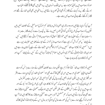
اور ڈار صاحب میں یہ خوبی موجود ہے‘ یہ ان تھک انسان ہیں‘ یہ ماضی میں بھی 24 گھنٹے دستیاب
ہوتے تھے‘ یہ مارکیٹ کے پلیئرز کو بھی ذاتی طور پر جانتے ہیں‘ یہ ماضی میں بھی فون اٹھاتے تھے اور
پلیئرزکو کہتے تھے بھائی صاحب خیریت ہے۔
آپ کیا کرنا چاہتے ہیں اور وہ ساتھ ہی ہتھیار ڈال دیتا تھا‘ ہم مفتاح اسماعیل کے خلاف نہیں ہیں
لیکن یہ ڈار صاحب کی طرح لوگوں کو ذاتی طور پر نہیں جانتے‘ یہ ایک بڑے مارکیٹ پلیئر سے براہ
راست بات کر کے اپنی بات نہیں منوا سکتے‘ اسحاق ڈار صاحب یہ کام آسانی سے کر سکتے ہیں‘‘ میں
نے پوچھا ’’یہ خبر گردش کر رہی ہے ڈار صاحب وزیر خزانہ کے بجائے چیئرمین سینیٹ بن رہے
ہیں؟‘‘ حسین نواز کا جواب تھا ’’نہیں یہ وزیرخزانہ کا قلم دان سنبھالنے کے لیے پاکستان جا رہے ہیں
اور ان شاء اﷲ جولائی کے آخری دنوں میں اسلام آباد لینڈ کر جائیں گے‘‘ میں نے پوچھا ’’آپ اور
حسن نواز کا کاروبار کیسا جا رہا ہے؟‘‘
حسین نواز کا جواب تھا ’’اﷲ کا کرم ہے لیکن ہمارے خلاف کمپیئن نے ہمارے بزنس کو بہت
نقصان پہنچایا‘ سعودی عرب میں میری کمپنی کا آڈٹ بھی ہوا‘ سعودی اتھارٹیز کئی دن ہمارے دفتر
اور فیکٹری میں رہیں لیکن الحمد للہ انھیں ایک ریال کی بھی گڑ بڑ نہیں ملی‘ میرا خیال ہے یہ کنٹرول
عمران خان کی درخواست پر کیا گیا تھا جب کہ حسن نواز کا کاروبار بھی بری طرح متاثر ہوا‘ یوکے اور
یورپ میں پراپرٹی کے بزنس بینکوں کے بغیر ممکن نہیں ہیں اور بینک معمولی سے منفی پروپیگنڈے
سے بھی بھاگ جاتے ہیں جب کہ ہم مسلسل آٹھ برسوں سے منفی پروپیگنڈے کا شکار ہیں لہٰذا آپ
خود اندازہ کر لیجیے ہمارے بزنس کی صورت حال کیا ہو گی؟ بہرحال اس کے باوجود اﷲ تعالیٰ کا لاکھ