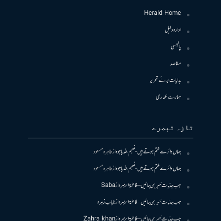
Herald Home
ادارہ دلیل
پالیسی
مقاصد
ہدایات برائے تحریر
ہمارے لکھاری
تازہ تبصرے
جہاں دائرے ختم ہوتے ہیں- نعیم اللہ باجوہ
از
طاہرہ مسعود
جہاں دائرے ختم ہوتے ہیں- نعیم اللہ باجوہ
از
طاہرہ مسعود
جب جذبات خبر بن جائیں – فاطمۃالزہرہ
از
Saba
جب جذبات خبر بن جائیں – فاطمۃالزہرہ
از
نایاب زہرہ
جب جذبات خبر بن جائیں – فاطمۃالزہرہ
از
Zahra khan