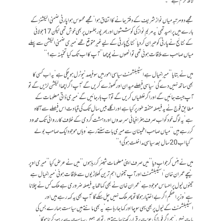
لاکھ کرم ہے‘‘۔
مجھے دو مرتبہ میاں نواز شریف کے دفتر جانے کا اتفاق ہوا‘ مجھے محسوس ہوا پارٹی ضمنی الیکشنز کے
بارے میں پرامید تھی‘ یہ مریم نواز کی کوششوں اور بھرپور جلسوں پر بھی خوش تھی لیکن 17 جولائی
کے نتائج نے پارٹی کو حیران کر دیا‘ نتائج پارٹی کے لیے غیرمتوقع تھے‘ میری ضمنی الیکشن سے پہلے
میاں صاحب سے ملاقات ہوئی تھی تو انھوں نے پوچھا ’’آپ کا اب تک کیا تخمینہ ہے؟‘‘
میں نے بتایا ’’میرا خیال ہے اسٹیبلشمنٹ سیاسی امور میں سو فیصد نیوٹرل ہو چکی ہے‘ یہ اب کسی کا
بھی ساتھ نہیں دے گی‘ سیاسی فیصلے میدان اورگھوڑے کریں گے‘ آپ اگر اچھا الیکشن لڑیں گے تو
آپ جیت جائیں گے اور اگر غلطیاں کریں گے تو آپ ہار جائیں گے‘ میری ذاتی معلومات کے
مطابق فوج نے یہ فیصلہ متفقہ طور پر کیا ہے اور اگلے بیس سال تک کی قیادت اس فیصلے سے آگاہ
ہے‘ یہ لوگ خود کو اب صرف جغرافیائی سرحدوں اور دہشت گردی کے خلاف کارروائی تک محدود
کر رہے ہیں‘‘ میاں صاحب اطمینان سے میری بات سنتے رہے‘ وہاں موجود ایک صاحب بولے
’’کیا اب 20سال بعد سیاسی مداخلت ہو گی؟‘‘
میں نے ہنس کر جواب دیا ’’میں صرف اپنی معلومات شیئر کر رہا ہوں‘‘ میں نے عرض کیا ’’میری اوپر
نیچے عمران خان‘ اسٹیبلشمنٹ اور آپ تینوں اہم ترین کھلاڑیوں سے ملاقات ہوئی‘ میرا خیال ہے
تینوں لیول پر احساس موجود ہے‘ عمران خان نے بھی کہا تھا یہ فیصلہ ضروری ہے ملک کس نے چلانا
ہے‘ وزیراعظم اگر بے اختیار ہو گا تو پھر ملک نہیں چل سکے گا‘ آپ بھی یہ کہہ رہے ہیں اور
اسٹیبلشمنٹ کے لیول پر بھی یہی سوچا اور کہا جا رہا ہے‘ یہ بھی مانتے ہیں سیاست ہمارے بس کی
بات نہیں‘ ہم اگر فوج کی عزت برقرار رکھنا چاہتے ہیں تو پھر ہمیں سیاست سے پرہیز کرنا ہوگا‘