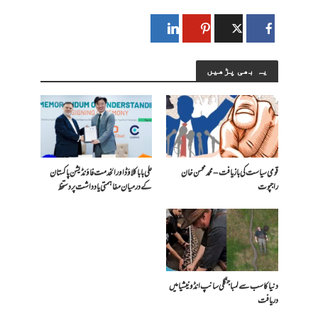
یہ بھی پڑھیں
قومی سیاست کی بازیافت – محمد محسن خان
علی بابا کلاؤڈ اور الخدمت فاؤنڈیشن پاکستان
راجپوت
کے درمیان مفاہمتی یادداشت پر دستخط
دنیا کا سب سے لمبا جنگلی سانپ انڈونیشیا میں
دریافت