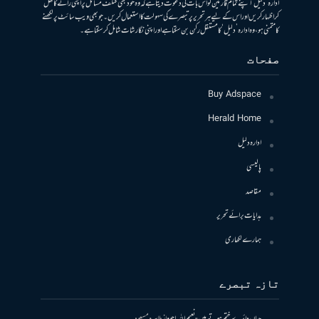
ادارہ ’دلیل‘ اپنے تمام قارئین کو اس بات کی دعوت دیتا ہے کہ وہ خود بھی مختلف مسائل پر اپنی رائے کا کھل
کر اظہار کریں اور اس کے لیے ہر تحریر پر تبصرے کی سہولت کا استعمال کریں۔ جو بھی ویب سائٹ پر لکھنے
کا متمنی ہو، وہ ادارہ ’دلیل‘ کا مستقل رکن بن سکتا ہے اور اپنی نگارشات شامل کرسکتا ہے۔
صفحات
Buy Adspace
Herald Home
ادارہ دلیل
پالیسی
مقاصد
ہدایات برائے تحریر
ہمارے لکھاری
تازہ تبصرے