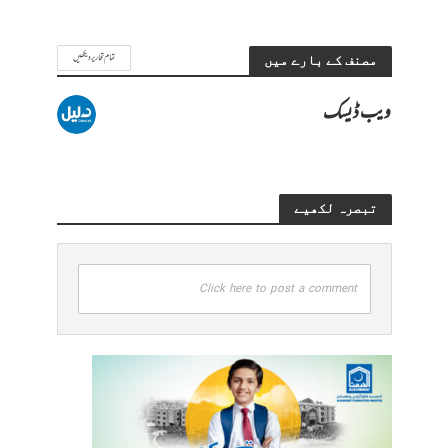
تمام تحاریر دیکھیں
مصنف کے بارے میں
ویب ڈیسک
تبصرہ لکھیے
Click here to post a comment