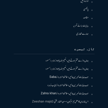
ادارہ دلیل
پالیسی
مقاصد
ہدایات برائے تحریر
ہمارے لکھاری
تازہ تبصرے
جہاں دائرے ختم ہوتے ہیں- نعیم اللہ باجوہ
از
طاہرہ مسعود
جہاں دائرے ختم ہوتے ہیں- نعیم اللہ باجوہ
از
طاہرہ مسعود
جب جذبات خبر بن جائیں – فاطمۃالزہرہ
از
Saba
جب جذبات خبر بن جائیں – فاطمۃالزہرہ
از
نایاب زہرہ
جب جذبات خبر بن جائیں – فاطمۃالزہرہ
از
Zahra khan
اس خاندان کا اصل مجرم کون! – عبدالغفار بگٹی
از
Zeeshan majid