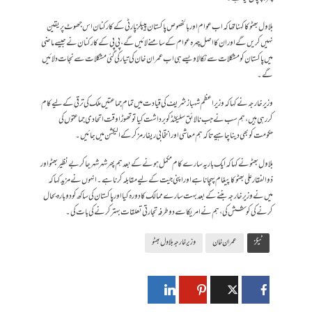
بلاول بھٹو کا کہنا تھا کہ اب عوام اور بالخصوص پاکستان پیپلزپارٹی کے کارکنان اس جھوٹ پر یقین
نہیں کریں گے اور ان کا اصل چہرہ عوام کے سامنے لائیں گے، پی پی کے کارکنان نے جیسے ماضی
میں پاکستان کو مشکلات سے نکالا ویسے ہی اب عمران خان کی تیار کی گئی مشکلات سے نجات دلائیں
گے۔
وزیر خارجہ نے کہا کہ وزیراعظم شہباز شریف کی قیادت میں تمام جماعتیں ملک کی ترقی کے لیے کام
کررہی ہیں، ہم سب نے جب نالائق سلیکٹڈ کو برداشت کیا تو تھوڑا وقت اتحادی جماعتوں کی
حکومت کو بھی دینا چاہیے تاکہ ہم معاشی اور انتخابی ریفارمز کر کے الیکشن میں جائیں۔
بلاول بھٹو نے کہا کہ ایک بار یہ سارے کام مکمل ہونے کے بعد ہم پھر شہر شہر جاکر بے نظیر بھٹو اور
ذوالفقار علی بھٹو کا پیغام پہچانا ہے اور اپنی جیت کے لیے مقابلہ کرنا ہے۔ انہوں نے مزید کہا کہ
میں نے وزیر خارجہ بننے کے بعد بہت سارے ممالک کا دورہ کیا اور پاکستان کی ساکھ کو دوبارہ بحال
کرنے کی کوشش کی، ہم نے امریکا سے دو طرفہ تجارتی تعلقات بہتر کرنے کی بات کی۔
ٹیگز
عمران خان
وزیر خارجہ بلاول بھٹو