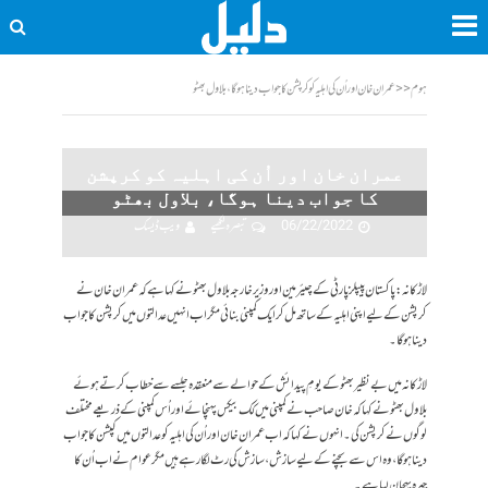
ہوم
<<
عمران خان اور اُن کی اہلیہ کو کرپشن کا جواب دینا ہوگا، بلاول بھٹو
عمران خان اور اُن کی اہلیہ کو کرپشن
کا جواب دینا ہوگا، بلاول بھٹو
06/22/2022
تبصرہ لکھیے
ویب ڈیسک
لاڑکانہ: پاکستان پیپلزپارٹی کے چیئرمین اور وزیر خارجہ بلاول بھٹو نے کہا ہے کہ عمران خان نے
کرپشن کے لیے اپنی اہلیہ کے ساتھ مل کر ایک کمپنی بنائی مگر اب انہیں عدالتوں میں کرپشن کا جواب
دینا ہوگا۔
لاڑکانہ میں بے نظیر بھٹو کے یومِ پیدائش کے حوالے سے منعقدہ جلسے سے خطاب کرتے ہوئے
بلاول بھٹو نے کہا کہ خان صاحب نے کمپنی میں کک بیکس پہنچائے اور اُس کمپنی کے ذریعے مختلف
لوگوں نے کرپشن کی۔ انہوں نے کہا کہ اب عمران خان اور اُن کی اہلیہ کو عدالتوں میں کپشن کا جواب
دینا ہوگا، وہ اس سے بچنے کے لیے سازش ، سازش کی رٹ لگارہے ہیں مگر عوام نے اب اُن کا
چہرہ پہچان لیا ہے۔