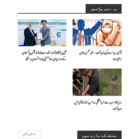
یہ بھی پڑھیں
قومی سیاست کی بازیافت – محمد محسن خان
علی بابا کلاؤڈ اور الخدمت فاؤنڈیشن پاکستان
راجپوت
کے درمیان مفاہمتی یادداشت پر دستخط
دنیا کا سب سے لمبا جنگلی سانپ انڈونیشیا میں
دریافت
تمام تحاریر دیکھیں
مصنف کے بارے میں