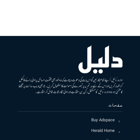
ادارہ ’دلیل‘ اپنے تمام قارئین کو اس بات کی دعوت دیتا ہے کہ وہ خود بھی مختلف مسائل پر اپنی رائے کا کھل
کر اظہار کریں اور اس کے لیے ہر تحریر پر تبصرے کی سہولت کا استعمال کریں۔ جو بھی ویب سائٹ پر لکھنے
کا متمنی ہو، وہ ادارہ ’دلیل‘ کا مستقل رکن بن سکتا ہے اور اپنی نگارشات شامل کرسکتا ہے۔
صفحات
Buy Adspace
Herald Home