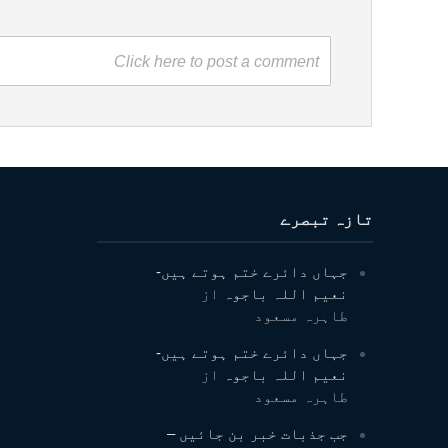
Click here to post a comment
تازہ تبصرے
جہاں دائرے ختم ہوتے ہیں-
نعیم اللہ باجوہ
از
طاہرہ مسعود
جہاں دائرے ختم ہوتے ہیں-
نعیم اللہ باجوہ
از
طاہرہ مسعود
جب جذبات خبر بن جائیں –