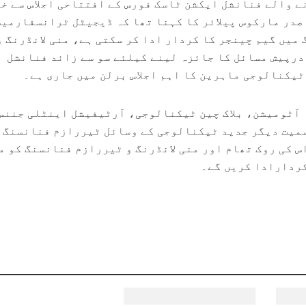
ے والے فنانشل ایکشن ٹاسک فورس کے افتتاحی اجلاس سے خ
 صدر مارکوس پیلائر کا کہنا تھا کہ ڈیجیٹل ٹرانسفارمی
گ میں گیم چینجر کا کردار ادا کر سکتی ہے، منی لانڈرنگ و
رپیش مسائل کا جائزہ لینے کیلئے سو سے زائد فنانشل
یکنالوجی ماہرین کا اہم اجلاس برلن میں جاری ہے۔
ہ آٹومیشن، بلاک چین ٹیکنالوجی، آرٹیفیشل اینٹلی جننس
سمیت دیگر جدید ٹیکنالوجی کے وسائل ٹیررازم فنانسنگ 
س کی روک تھام اور منی لانڈرنگ و ٹیررازم فنانسنگ کو م
کردارادا کریں گے۔