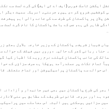
شل ایکشن ٹاسک فورس (ایف اے ٹی ایف) کی گرے لسٹ سے نکلن
 کوششیں شروع کر دی ہیں، جرمنی، امریکہ سمیت دیگر اہ
ن پلان پر پاکستان کی طرف سے کی جانے والی اہم پیشرفت 
دگی ظاہر کی ہے، جس کے باعث پاکستان کا نام گرے لسٹ سے
۔
اں شہباز شریف، پاکستان کے وزیر خارجہ بلاول بھٹو زر
 حناء ربانی کھر کے حالیہ دوروں میں فیٹف کے حوالے سے
مالک کی جانب پاکستان کیلئے نرم رویے کا اظہار کیا گی
باً تمام نکات پر عملدرآمد ہوچکا ہے صرف سزاؤں کے حوال
 اس حوالے سے پاکستان پراسیکیوشن اور تمام متعلقہ قا
 بھر کی طرح پاکستان میں بھی غیر جانبدار و آزادانہ ا
ود ہے اور مروجہ قانونی طریقے کے مطابق ہی منی لانڈرنگ
میں سزائیں ہوسکتی ہیں البتہ اس معاملے میں پراسیکیو
 خامیاں دور کی گئی ہیں جبکہ ڈی این ایف بی پیز کے حوا