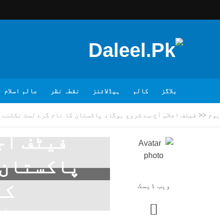
بلاگز
کالم
ہیڈلائنز
نقطہ نظر
عالم اسلام
ہوم
<<
فیٹف اجلاس آج سے شروع ہوگا، پاکستان کا نام گرے لسٹ نکلنے 
فیٹف اجل
پاکستان 
کے
ویب ڈیسک
2