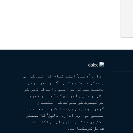
ادارہ ’دلیل‘ اپنے تمام قارئین کو اس
بات کی دعوت دیتا ہے کہ وہ خود بھی
مختلف مسائل پر اپنی رائے کا کھل کر
اظہار کریں اور اس کے لیے ہر تحریر
پر تبصرے کی سہولت کا استعمال
کریں۔ جو بھی ویب سائٹ پر لکھنے کا
متمنی ہو، وہ ادارہ ’دلیل‘ کا مستقل
رکن بن سکتا ہے اور اپنی نگارشات
شامل کرسکتا ہے۔