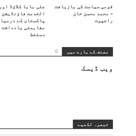
قومی سیاست کی بازیافت
علی بابا کلاؤڈ اور
– محمد محسن خان
الخدمت فاؤنڈیشن
راجپوت
پاکستان کے درمیان
مفاہمتی یادداشت 
دستخط
مصنف کے بارے میں
ویب ڈیسک
تبصرہ لکھیے