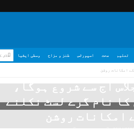
تعلیم
صحت
اسپورٹس
طنز و مزاح
وسطی ایشیا
کے امکانات روشن
اس آج سے شروع ہوگا،
کا نام گرے لسٹ نکلنے
 امکانات روشن
06/14/202
تبصرہ لکھیے
ویب ڈیسک