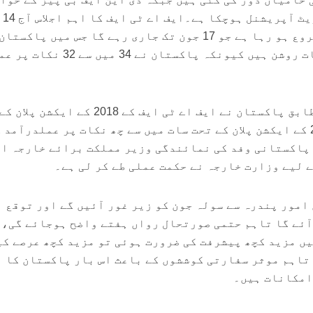
سے بھی قا
سے جرمنی کے شہر برلن میں شروع ہو رہا ہے جو 17 جون تک جاری رہے گا جس میں پاکس
گرے لسٹ سے نکلنے کے امکانات روشن ہیں کیونکہ پاکستان نے 34 می
میں سے 26 نکات پر جبکہ 2021 کے ایکشن پلان کے تحت سات میں سے چھ نکات پر عملدرآمد
ں پاکستانی وفد کی نمائندگی وزیر مملکت برائے خارجہ ا
ے لیے وزارت خارجہ نے حکمت عملی طے کر لی ہے۔
امور پندرہ سے سولہ جون کو زیر غور آئیں گے اور توقع ہ
آئے گا تاہم حتمی صورتحال رواں ہفتے واضح ہوجائے گی،
یں مزید کچھ پیشرفت کی ضرورت ہوئی تو مزید کچھ عرصے ک
 تاہم موثر سفارتی کوششوں کے باعث اس بار پاکستان کا 
امکانات ہیں۔