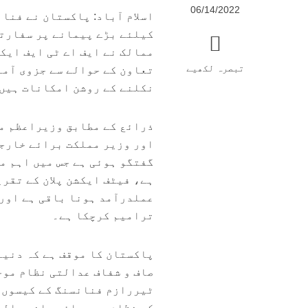
06/14/2022
اسلام آباد: پاکستان نے فنان
کیلئے بڑے پیمانے پر سفارتی
ممالک نے ایف اے ٹی ایف ایکش
تبصرہ لکھیے
تعاون کے حوالے سے جزوی آما
نکلنے کے روشن امکانات ہیں
ذرائع کے مطابق وزیراعظم می
اور وزیر مملکت برائے خارجہ
گفتگو ہوئی ہے جس میں اہم م
ہے، فیٹف ایکشن پلان کے تقری
عملدرآمد ہونا باقی ہے اور
ترامیم کرچکا ہے۔
پاکستان کا موقف ہے کہ دنیا
صاف و شفاف عدالتی نظام موج
ٹیررازم فنانسنگ کے کیسوں 
کے نظام میں پائی جانے والی