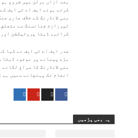
بعد ازاں برلن میں شروع ہون
کرتے ہوئے ایف اے ٹی ایف کے
منی لانڈرنگ کے خلاف جاری جن
ٹیررازم فنانسنگ سے متعلق د
کرائم، ڈیٹا پروٹیکشن اور ٹ
صدر ایف اے ٹی ایف نے کہا ک
بڑے پیمانے پر موجود ڈیٹا 
منی لانڈرنگ کا سراغ لگانے ا
انجام تک پہنچانے ؎میں ہم 
یہ بھی پڑھیں