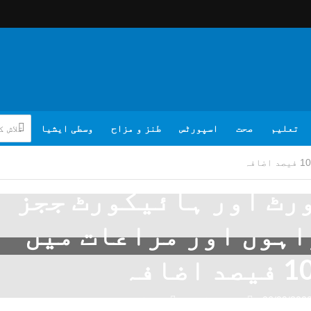
تعلیم
صحت
اسپورٹس
طنز و مزاح
وسطی ایشیا
رٹ اور ہائیکورٹ ججز
اہوں اور مراعات میں
 فیصد اضافہ
06/09/202
تبصرہ لکھیے
ویب ڈیسک