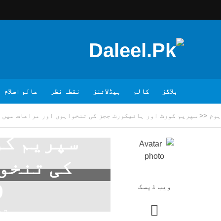
بلاگز
کالم
ہیڈلائنز
نقطہ نظر
عالم اسلام
ہوم
<<
سپریم کورٹ اور ہائیکورٹ ججز کی تنخواہوں اور مراعات میں 10 فیصد اضافہ
سپریم کو
کی تنخو
10
ویب ڈیسک
2