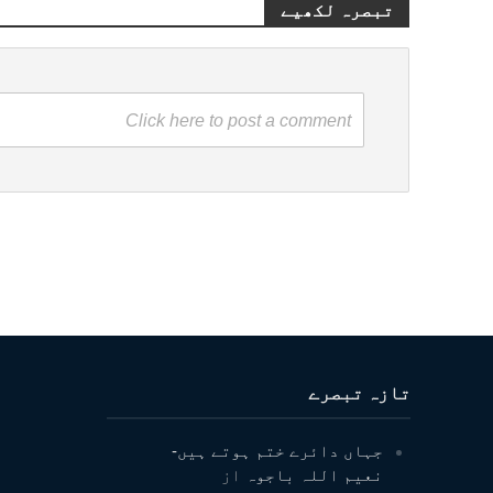
تبصرہ لکھیے
Click here to post a comment
تازہ تبصرے
جہاں دائرے ختم ہوتے ہیں-
نعیم اللہ باجوہ
از