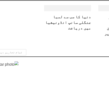
دنیا کا سب سے لمبا
جنگلی سانپ انڈونیشیا
میں دریافت
پر
تمام تحاریر دی