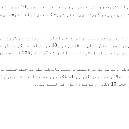
اسلام آباد: سپریم کورٹ اور ہائیکورٹ ججز کی تنخواہوں اور مرا
 میں سپریم کورٹ اور ہائی کورٹ کے ججز کیلئے خوشخبری
نے وزیراعظم شہباز شریف کی ایڈوائس پر سپریم کورٹ او
ہائی کورٹ کے ججز کی تنخواہوں اور اعلیٰ عدلیہ الاؤنس میں 10 فیصد اضافے ک
عظم کی ایڈوائس پر آئین کے آرٹیکل 205 کے تحت دی۔
ٹ کی ویب سائٹ پر دستیاب معلومات کے مطابق چیف جسٹس ہا
کورٹ تنخواہ اور دیگر مراعات ملاکر مجموعی طور پر 11 لاکھ روپے سے زائد رقم 
 لیتے ہیں۔