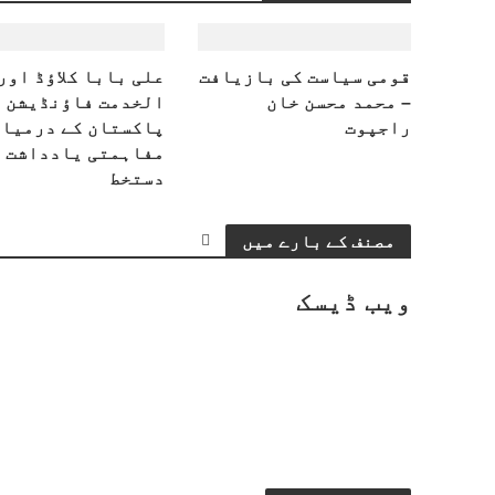
قومی سیاست کی بازیافت
علی بابا کلاؤڈ اور
– محمد محسن خان
الخدمت فاؤنڈیشن
راجپوت
پاکستان کے درمیان
مفاہمتی یادداشت 
دستخط
مصنف کے بارے میں
ویب ڈیسک