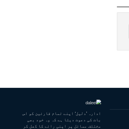
ادارہ ’دلیل‘ اپنے تمام قارئین کو اس
بات کی دعوت دیتا ہے کہ وہ خود بھی
مختلف مسائل پر اپنی رائے کا کھل کر