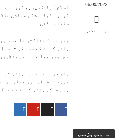
06/09/2022
کردیا گیا۔مشکل معاشی حالات
سامنے آگئی۔
تبصرہ لکھیے
صدر مملکت ڈاکٹر عارف علوی 
دی۔صدر مملکت نے یہ منظوری وزیرا
واضح رہے کہ لاہور ہائی کور
ہیں جبکہ ہائی کورٹ کے دیگر ججز 10 لاکھ روپے سے زائد رقم
یہ بھی پڑھیں