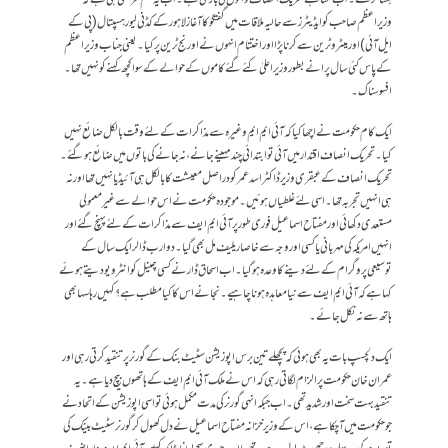
وزیراعظم صاحب کو ایڈیٹرز سے حالیہ ملاقات میں گفتگو کا آغاز لاہورکے کڈنی لیور ہسپتال (پی کے
ایل آئی)اور میٹرو ٹرین سے کرنا پڑا اور اختتام انہوں نے اورنج ٹرین پر کیا۔ یعنی جناب وزیراعظم
کے پاس کئی سال پرانے بطور وزیر اعلیٰ کئے گئے کاموں کے حوالے کے سوا کچھ کہنے کو نہیں تھا۔
افسوسناک۔
ایک کام حکومت نے اچھا کیا کہ آئی ایم ایم وغیرہ سے مذاکرات کے لئے وقت بالکل ضائع نہیں
کیا۔ تحریک انصاف اقتدار میں آئی تو ابتدائی چند مہینے جانے ، نہ جانے کی باتوں میں ضائع ہوگئے۔
تحریک انصاف کے عبقری وزیر ڈاکٹر اسد عمر کو دراصل معیشت کا بالکل ہی آئیڈیا نہیں تھا اور نہ
ہی انہیں تجربہ تھا۔ اسی لئے غلطیاں ہوئیں۔ موجودہ حکومت نے اس حوالے سے غیر معمولی
مستعدی دکھائی اور مفتاح اسماعیل فوری طور پر آئی ایم ایف سے مذاکرات کے لئے پہنچ گئے اور
انہیں امریکہ کی مہربانی یا کسی اور وجہ سے خاصا ریلیف مل بھی گیا۔ دو ارب ڈالر ایک سال کے
توسیعی پروگرام کے لئے دینے کا وعدہ ہوگیا۔ اب اسحاق ڈار نے کسی چینل کو انٹرویو دیتے ہوئے
کہا ہے کہ آئی ایم ایف سے نیا معاہدہ ہونا چاہیے۔ نجانے اس کا کیا مطلب ہے ؟کہیں رہا سہا بھی
ہاتھ سے نہ نکل جائے۔
ایک دلچسپ بات یہ بھی ہوئی کہ پچھلے تین برس اپوزیشن سٹیٹ بنک کے گورنر پر تنقید کرتی رہی اور
عمران خان حکومت پر الزام لگاتی رہی کہ اس نے ملک آئی ایم ایف کے ہاتھوں بیچ دیا ہے۔ یہ
تنقید بہت سخت اور شدید تھی۔ اب جبکہ انہی گورنر کی مدت مکمل ہوئی تو اسی اپوزیشن کے اتحاد نے
جو حکومت میں آ چکا ہے، اس کے وزیرخزانہ مفتاح اسماعیل نے دل کھول کر گورنر سٹیٹ بینک کی