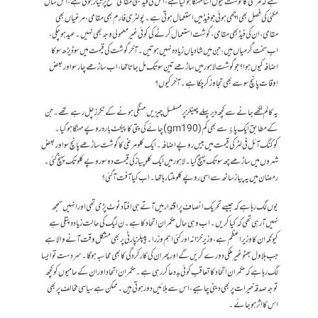
ہے کہ مرغی کا گوشت کیوں اتنا مہنگا ہوگیا ہے، اس کی فیڈ بھی مقامی سطح پر تیار ہوتی ہے، اس سال
مکئی کی فصل بھی اچھی ہوئی جو فیڈ میں استعمال ہوتی ہے ۔ پولٹری فارم بھی مقامی، مرغیاں بھی
مقامی،ان کی فیڈ بھی مقامی،گوشت استعمال کرنے کی کوئی غیر معمولی وجہ بھی نہیں۔ عید ہوچکی،
اب سخت گرمیاں ہیں، جن میں شادیاں زیادہ نہیں ہوتیں۔ آخر گوشت کی قیمت میں سو ڈیڑھ سو کا
اضافہ کیوں ہوا؟ جو گوشت لاہور میں ساڑھے تین سو تک مل جاتا تھا، اب ساڑھے چار سو اور بعض
اوقات پانچ سو سے بھی تجاوز کر چکا ہے۔ آخر کیوں ؟
یہ کالم لکھے جانے سے کچھ دیر پہلے چینلز پر مسلسل چیزیں مہنگی ہونے کے ٹِکرز چل رہے تھے۔ جن
کے مطابق ایک پاﺅ سے بھی کم (190 gm) چائے کی پتی کا پیکٹ بارہ روپے مہنگا ہوگیا۔
کوکنگ آئل فی لٹر کی قیمت میں بیس روپے اضافہ۔ایک کلو مرغی کا گوشت ساڑھے پانچ سو اور بعض
شہروں میں ساڑھے چھ سو تک پہنچ گیا۔لاہور میں ایک کلو پیاز کی قیمت دو سو روپے کلو تک پہنچ گئی۔
رمضان میں یہ پیاز ساٹھ سے اسی روپے کلو ملتا رہا تھا۔ اب کیا آفت آگئی ؟
یوں لگ رہا ہے کہ جیسے تحریک انصاف پر اقتدار میں آتے ہی افتاد ٹوٹ پڑی تھی اور انہیں سمجھ
نہیں آ رہی تھی کہ کیا کریں۔ اب وہی حال حکمران اتحاد کا ہے۔ ن لیگ کی حالت زیادہ پتلی ہے
کیونکہ ان کا وزیراعظم ہے، وزیرخزانہ اور کئی اہم وزرا۔ پیپلزپارٹی پر بھی مشکل وقت آنے والا ہے
جب بلاول بھٹو غیر ملکی دورے کریں گے اور پھر ان کی کارکردگی کا بھی محاسبہ ہوگا۔ سردست تو ایسا
لگ رہا ہے کہ حکمران اتحاد کا تعاقب کوئی بددعا کر رہی ہے۔ حکمران اتحاد اور ان کے حامیوں کو کچھ
توجہ صدقہ خیرات پر بھی دینی چاہیے ، اس سے بلائیں دور ہوتی ہیں۔ ممکن ہے سیاسی مخالف پر بھی
اس کا اثر ہوجائے۔