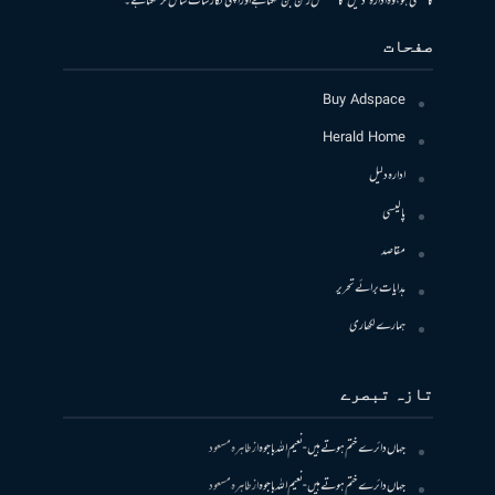
کا متمنی ہو، وہ ادارہ ’دلیل‘ کا مستقل رکن بن سکتا ہے اور اپنی نگارشات شامل کرسکتا ہے۔
صفحات
Buy Adspace
Herald Home
ادارہ دلیل
پالیسی
مقاصد
ہدایات برائے تحریر
ہمارے لکھاری
تازہ تبصرے
جہاں دائرے ختم ہوتے ہیں- نعیم اللہ باجوہ
از
طاہرہ مسعود
جہاں دائرے ختم ہوتے ہیں- نعیم اللہ باجوہ
از
طاہرہ مسعود