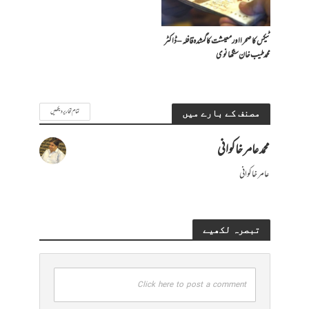
ٹیکس کا صحرا اور معیشت کا گمشدہ قافلہ – ڈاکٹر
محمد طیب خان سنگھانوی
تمام تحاریر دیکھیں
مصنف کے بارے میں
محمد عامر خاکوانی
عامر خاکوانی
تبصرہ لکھیے
Click here to post a comment