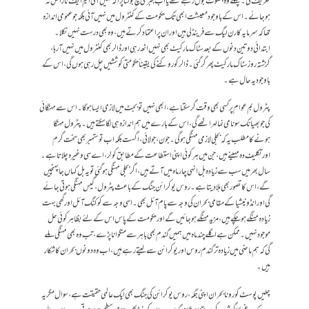
تعریف کی۔ پہلے وہ جھوٹ بول رہے تھے یا اب جبری سچ بولنا پڑا کہ کہیں آئی ایم ایف ناراض نہ
ہوجائے۔ اس کے باوجود معیشت ابھی تک حکومت کے کنٹرول میں نہیں آئی بلکہ جو عمومی اندازہ
تھا کہ سرمایہ کار ن لیگ سے فرینڈلی ہیں اورا ن پر اعتماد کرتے ہیں، وہ بھی درست نہیں نکلا۔
ابتدائی دو تین دنوں کے بعد سٹاک مارکیٹ بھی نہیں اٹھ رہی اور ڈالر بھی کنٹرول میں نہیں آ رہا،
گزشتہ روز سٹاک مارکیٹ پھر گر گئی۔ ڈالر کو روکنے کی یقیناً حکومتی کوششیں چل رہی ہوں گی، اس کے
باوجود یہ حال ہے۔
پٹرول بم عوام پر کسی بھی وقت گر سکتا ہے، ابھی نہیں تو بجٹ میں لازمی ایسا ہوگا۔ اس سے مہنگائی
کی جو بھیانک سونامی نما لہر اٹھے گی ، اس کے بارے میں ہم اندازہ ہی لگا سکتے ہیں۔ پٹرول مہنگا
ہونے کا مطلب یہ کہ بجلی لازمی مہنگی ہوگی۔ جون ، جولائی، اگست بلکہ اب تو ستمبر بھی سخت گرم
اورتکلیف دہ مہینے ہیں، جن میں ہر کوئی اپنی استطاعت کے مطابق کولر، اے سی وغیرہ چلاتا ہے۔
سال بھر میں سب سے زیادہ بل انہی چار ماہ میں آتے ہیں، اگربجلی مہنگی ہوگئی تو یہ بل کہاں جا پہنچیں
گے، اس کا تصور بھی ہلا دیتا ہے۔ روس یوکرائن جنگ کے باعث پٹرول ، گیس مہنگی ہوتی جائے
گی اور انڈونیشیا کے مقامی بحران کی وجہ سے پام آئل بھی۔ اسی وجہ سے کوکنگ آئل اور گھی بہت
زیادہ مہنگے ہوچکے ہیں، مزید مہنگے ہوجائیں گے اور حکومت کے پاس اس کے لئے بظاہر کوئی حل
موجود نہیں۔ ممکن ہے اگلے چند ماہ میں ہمیں گندم بھی باہر سے منگوانا پڑے ، تب وہ بھی مہنگی ملے
گی کہ ہم ماضی میں زیادہ تر گندم روس اور یوکرائن سے لیتے رہے ہیں، اب وہ دونوں بحران کا شکار
ہیں۔
چلیں پوسٹ کورونا بحران اپنی جگہ، روس یوکرائن کی جنگ بھی ایک عالمی حقیقت ہے، سوال مگر یہ