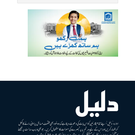
ادارہ ’دلیل‘ اپنے تمام قارئین کو اس بات کی دعوت دیتا ہے کہ وہ خود بھی مختلف مسائل پر اپنی رائے کا کھل
کر اظہار کریں اور اس کے لیے ہر تحریر پر تبصرے کی سہولت کا استعمال کریں۔ جو بھی ویب سائٹ پر لکھنے