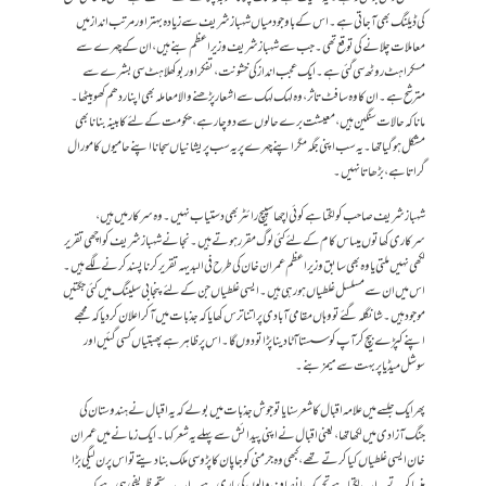
کی ڈیلنگ بھی آ جاتی ہے۔ اس کے باوجود میاں شہباز شریف سے زیادہ بہتر اور مرتب انداز میں
معاملات چلانے کی توقع تھی۔ جب سے شہباز شریف وزیراعظم بنے ہیں، ان کے چہرے سے
مسکراہٹ روٹھ سی گئی ہے۔ ایک عجب انداز کی خشونت، تفکر اور بوکھلاہٹ سی بشرے سے
مترشح ہے۔ ان کا وہ سافٹ تاثر ، وہ لہک لہک سے اشعار پڑھنے والا معاملہ بھی اپنا ردھم کھو بیٹھا۔
مانا کہ حالات سنگین ہیں، معیشت برے حالوں سے دوچار ہے،حکومت کے لئے کابینہ بنانا بھی
مشکل ہوگیا تھا۔ یہ سب اپنی جگہ مگر اپنے چہرے پر یہ سب پریشانیاں سجانا اپنے حامیوں کا مورال
گراتا ہے، بڑھاتا نہیں ۔
شہباز شریف صاحب کو لگتا ہے کوئی اچھا سپیچ رائٹر بھی دستیاب نہیں۔ وہ سرکار میں ہیں،
سرکاری کھاتوں میںاس کام کے لئے کئی لوگ مقرر ہوتے ہیں۔ نجانے شہباز شریف کو اچھی تقریر
لکھی نہیں ملتی یا وہ بھی سابق وزیراعظم عمران خان کی طرح فی البدیہہ تقریر کرنا پسند کرنے لگے ہیں۔
اس میں ان سے مسلسل غلطیاں ہو رہی ہیں۔ ایسی غلطیاں جن کے لئے پنجابی سلینگ میں کئی جگتیں
موجود ہیں۔ شانگلہ گئے تو وہاں مقامی آبادی پر اتنا ترس کھایا کہ جذبات میں آ کر اعلان کر دیا کہ مجھے
اپنے کپڑے بیچ کر آپ کو سستا آٹا دینا پڑا تو دوں گا۔ اس پر ظاہر ہے پھبتیاں کسی گئیں اور
سوشل میڈیا پر بہت سے میمز بنے۔
پھر ایک جلسے میں علامہ اقبال کا شعر سنایا تو جوش جذبات میں بولے کہ یہ اقبال نے ہندوستان کی
جنگ آزادی میں لکھا تھا، یعنی اقبال نے اپنی پیدائش سے پہلے یہ شعر کہا۔ ایک زمانے میں عمران
خان ایسی غلطیاں کیا کرتے تھے، کبھی وہ جرمنی کو جاپان کا پڑوسی ملک بنا دیتے تو اس پر ن لیگی بڑا
ہنسا کرتے۔ اب لگتا ہے تحریک انصاف والوں کی باری ہے۔ اب یہ ستم ظریفی ہی ہے کہ