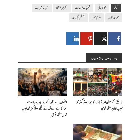
ٹیگز
پیپلزپارٹی
تحریک انصاف
حکمران اتحاد
شہباز شریف
عمران خان
مریم نواز
مسلم لیگ ن
یہ بھی پڑھیں
تاریخ کے سنن اور شباب کا ابھار – ڈاکٹر محمد
امتحان سے اقتدار تک: جب ریاست
طیب خان سنگھانوی
سوالنامے سے ڈرنے لگے – ڈاکٹر محمد طیب
خان سنگھانوی