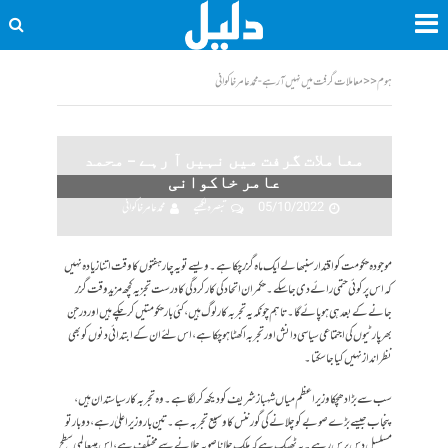
ہوم
<<
معاملات گرفت میں نہیں آ رہے - محمد عامر خاکوانی
معاملات گرفت میں نہیں آ رہے – محمد
عامر خاکوانی
05/10/2022
تبصرہ لکھیے
محمد عامر خاکوانی
موجودہ حکومت کو اقتدار سنبھالے ایک ماہ گزر چکا ہے۔ ویسے تو یہ چار ہفتوں کا وقت اتنا زیادہ نہیں
کہ اس پر کوئی حتمی رائے دی جا سکے۔ حکمران اتحادکی کارکردگی کا درست تجزیہ کچھ مزید وقت گزر
جانے کے بعد ہی ہوپائے گا۔ تاہم چونکہ یہ تجربہ کار لوگ ہیں، کئی بار حکومتیں کر چکے ہیں اوردرجن
بھر پارٹیوں کی اجتماعی سیاسی دانش اور تجربہ اکھٹا ہو چکا ہے، اس لئے ان کے ابتدائی دنوں کو بھی
نظرانداز نہیں کیا جا سکتا۔
سب سے بڑا دھچکا وزیراعظم میاں شہباز شریف کو دیکھ کر لگا ہے۔ وہ تجربہ کار سیاستدان ہیں،
پنجاب جیسے بڑے صوبے کو چلانے کی گورننس کا وسیع تجربہ ہے۔ تین بار وزیراعلیٰ رہے ، دوبار تو
مسلسل دس برس رہے۔ یہ ٹھیک ہے کہ ملک چلانا صوبہ چلانے سے مختلف ہے ،اس میںعالمی سطح