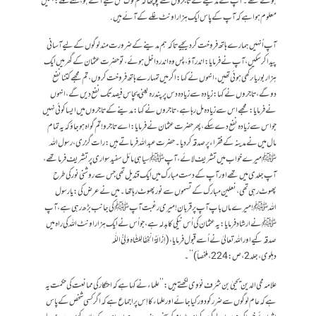
ہوئے تھے ۔آپ نے مدینے کے تاجروں سے پوچھا کہ تم لوگ کس لیے آئے ہو،کہنے لگے : ہمیں
معلوم ہوا ہے کہ آپ کے پاس ایک ہزار اونٹ غلے کے آئے ہیں .
آپ اُنہیں ہمارے ہاتھ فروخت کردیجیے تاکہ ہم مدینے کے ضرورت مند لوگوں کے لیے آسانی
پیدا کرسکیں ،آپ نے فرمایا : اندر آؤ ، پس وہ اندر داخل ہوئے ،تو حضرت عثمان کے گھر میں ایک
ہزاربوریاںرکھی ہوئی تھیں ،انہوں نے کہا: اگرمیں تمہارے ہاتھ فروخت کروں، تم مجھے کتنا نفع
دوگے ،تاجروں نے کہا : زیادہ سے زیادہ دس پرپندرہ یعنی پچاس فیصد تک نفع دیں گے،انہوں
نے فرمایا:مجھے اس سے زیادہ مل رہا ہے، تاجروں نے کہا : مدینے کے تاجروں میں ایسا کوئی نہیں
جو اس سے زیادہ نفع دے سکے ، پھر حضرت عثمان نے فرمایا: اے تاجرو! تم گواہ ہوجاؤ کہ یہ تمام
مال میں نے مدینہ کے فقراء پر صدقہ کردیا ۔ حضرت عبداللہ فرماتے ہیں : رات گزری ،رسول اللہ
ﷺ میرے خواب میں تشریف لائے ، آپﷺ سیاہی مائل سفید سواری پر تشریف فرماتھے ،
آپ جلدی میں تھے اور آپ کے دست مبارک میں ایک قندیل تھی جس سے روشنی نور کی طرح
پھوٹ رہی تھی، نعلین مبارک کے تسموں سے نور پھوٹ رہا تھا ۔میں نے عرض کی : یارسول
اللہﷺ ! میرے ماں باپ آپ پر قربان! میری رغبت آپ ﷺ کی جانب بڑھ رہی ہے،آپ
ﷺ نے ارشادفرمایا: یہ عثمان کی اُس نیکی کا بدلہ ہے، جو اُس نے ایک ہزار اونٹ اللہ کی راہ میں
صدقہ کیے اور اللہ تعالیٰ نے اُسے قبول فرمایا ،( اِزَالَۃُ الْخِفَالِلشَّاہ وَلِیُّ اللّٰہ
دہلوی،جلد2،ص:224،ملخصاً)‘‘۔
علامہ محی الدین یحییٰ بن شرَف نوَوِی لکھتے ہیں:’’علماء نے کہاہے کہ احتکار کی ممانعت کی حکمت یہ
ہے کہ عام لوگوں سے ضرر کو دورکیاجائے اور علماء کا اِس پر اجماع ہے کہ اگر کسی شخص کے پاس