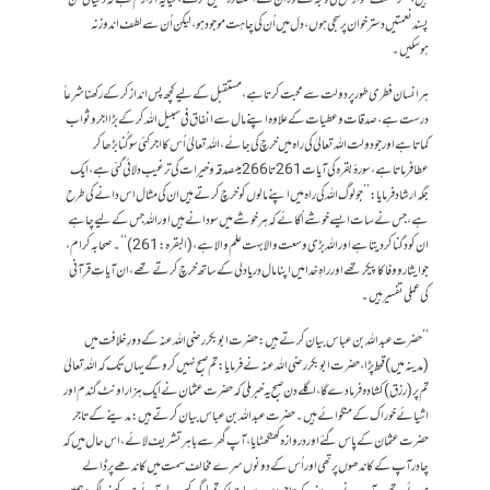
پسند نعمتیں دسترخوان پر سجی ہوں ، دل میں اُن کی چاہت موجود ہو ، لیکن اُن سے لطف اندوز نہ
ہوسکیں۔
ہر انسان فطری طور پر دولت سے محبت کرتا ہے ، مستقبل کے لیے کچھ پس انداز کر کے رکھنا شرعاً
درست ہے ،صدقات وعطیات کے علاوہ اپنے مال سے انفاق فی سبیل اللہ کرکے بڑا اجر وثواب
کماتاہے اور جو دولت اللہ تعالیٰ کی راہ میں خرچ کی جائے ،اللہ تعالیٰ اُس کا اجر کئی سو گُنا بڑھا کر
عطافرماتا ہے ،سورۂ بقرہ کی آیات261تا 266میںصدقہ وخیرات کی ترغیب دلائی گئی ہے ،ایک
جگہ ارشاد فرمایا:’’جو لوگ اللہ کی راہ میں اپنے مالوں کو خرچ کرتے ہیں ان کی مثال اس دانے کی طرح
ہے ،جس نے سات ایسے خوشے اُگائے کہ ہر خوشے میں سودانے ہیں اوراللہ جس کے لیے چاہے
ان کو دگنا کردیتا ہے اور اللہ بڑی وسعت والا بہت علم والا ہے ، (البقرہ:261)‘‘۔صحابہ کرام،
جو ایثار ووفاکا پیکر تھے اور راہِ خدا میں اپنا مال دریا دلی کے ساتھ خرچ کرتے تھے، ان آیاتِ قرآنی
کی عملی تفسیر ہیں ۔
’’ حضرت عبداللہ بن عباس بیان کرتے ہیں : حضرت ابو بکر رضی اللہ عنہ کے دورِ خلافت میں
(مدینہ میں) قحط پڑا،حضر ت ابو بکر رضی اللہ عنہ نے فرمایا: تم صبح نہیں کروگے یہاں تک کہ اللہ تعالیٰ
تم پر(رزق ) کشادہ فرمادے گا ،اگلے دن صبح یہ خبر ملی کہ حضرت عثمان نے ایک ہزاراونٹ گندم اور
اشیائے خوراک کے منگوائے ہیں ۔ حضرت عبداللہ بن عباس بیان کرتے ہیں: مدینے کے تاجر
حضرت عثمان کے پاس گئے اور دروازہ کھٹکھٹایا ، آپ گھر سے باہر تشریف لائے ،اس حال میں کہ
چادر آپ کے کاندھوں پر تھی اور اُس کے دونوں سرے مخالف سمت میں کاندھے پر ڈالے