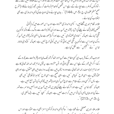
اشیائے خوراک ہوں اور لوگوں کو اس طعام کی سخت ضرورت ہو اور اس کے علاوہ کہیں سے نہ ملے
،تو لوگوں کو ضرر سے بچانے کے لیے اس شخص کو طعام فروخت کرنے پر مجبور کیاجائے گا ،(شرح
صحیح مسلم للنووی ، ج:5، ص:144)‘‘۔جان بچانے والی ادویات کی ذخیرہ اندوزی سے بھی
اجتناب کیا جائے۔
علامہ نظام الدین لکھتے ہیں :’’ذخیرہ اندوزی مکروہ ہے اور یہ اس صورت میں کہ (کوئی
شخص)غلّہ(کھانے پینے کی اشیاء)شہر میں خریدے اور اُن کو فروخت سے روک رکھے تاکہ لوگوں پر
تنگی آجائے ،جیساکہ ’’الحاوی للفتاوی‘‘ میں ہے اوراگر(صورتِ حال ایسی ہوکہ ) شہر میں خرید کر
روک لیا اور اس سے لوگوں پر تنگی نہیں ہوتی تو اس میں کوئی حرج نہیں ہے ،جیساکہ ’’فتاویٰ تاتار
خانیہ ‘‘ نے’’ تجنیس‘‘ سے نقل کیاہے.
اور جب شہر کے قریب ہی کسی مقام سے خریدا اور اٹھا کر شہر تک لایا اور(فروخت سے )روکے
رکھا، اگر اہلِ شہر کے لیے اس سے تنگی ہوتی ہو ، تویہ مکروہ ہے ،یہ قول امام محمد رحمہ اللہ تعالیٰ کا ہے
اورامام ابو یوسف رحمہ اللہ تعالیٰ سے دو روایتوں میں سے ایک روایت میں یہی منقول ہے اوریہی
مختار قول ہے ،اسی طرح ’’غیاثیہ ‘‘ میں ہے ،یہی صحیح ہے ،اسی طرح ’’جَوَاہِرُ الْاَخْلَاطِیْ ‘‘ میں بھی
ہے،پس اگر کسی دور کے مقام سے اناج خریدکرلایا اور(شہرمیں) ذخیرہ کیا تو یہ منع نہیں ہے ،
جیساکہ’’ تتار خانیہ ‘‘میں ہے اور اگر کھانے پینے کی چیزیں شہر میں خریدیں اور اُنہیں دوسرے شہر
لے گیا اور وہاں ذخیرہ کیا تو اس میں کراہت نہیں ہے ،جیساکہ ’’محیط‘‘ میں ہے ، (عالمگیری،
ج:3،ص:213)‘‘۔
علامہ علاء الدین حصکفی نے لکھا ہے :’’حاکم ذخیرہ اندوز کو تعزیرًاسزا بھی دے سکتا ہے اور اس