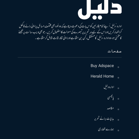
ادارہ ’دلیل‘ اپنے تمام قارئین کو اس بات کی دعوت دیتا ہے کہ وہ خود بھی مختلف مسائل پر اپنی رائے کا کھل
کر اظہار کریں اور اس کے لیے ہر تحریر پر تبصرے کی سہولت کا استعمال کریں۔ جو بھی ویب سائٹ پر لکھنے
کا متمنی ہو، وہ ادارہ ’دلیل‘ کا مستقل رکن بن سکتا ہے اور اپنی نگارشات شامل کرسکتا ہے۔
صفحات
Buy Adspace
Herald Home
ادارہ دلیل
پالیسی
مقاصد
ہدایات برائے تحریر
ہمارے لکھاری