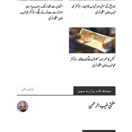
تاریخ کے سنن اور شباب کا ابھار – ڈاکٹر محمد
امتحان سے اقتدار تک: جب ریاست
طیب خان سنگھانوی
سوالنامے سے ڈرنے لگے – ڈاکٹر محمد طیب
خان سنگھانوی
ٹیکس کا صحرا اور معیشت کا گمشدہ قافلہ – ڈاکٹر
محمد طیب خان سنگھانوی
تمام تحاریر دیکھیں
مصنف کے بارے میں
مفتی منیب الرحمن