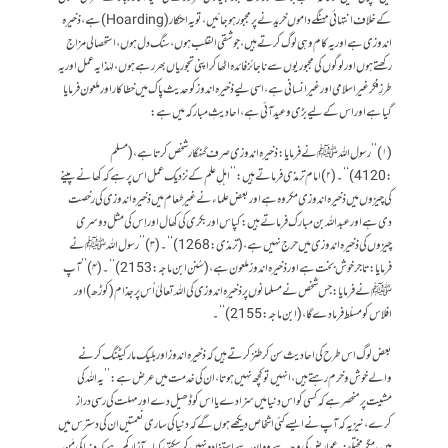
کے خلاف انتہائی مہنگے داموں خریدنے پر مجبور ہوجائیں ،تو یہ احتکار(Hoarding) ہے ،ذخیرہ
اندوزی ہے اوریہ کام وہی لوگ کرتے ہیں، جو شقی القلب ہوں ، سنگ دل ہوں، استحصالی مزاج
رکھتے ہوں اور لوگوں کی مجبوریوں سے ناجائز فائدہ اٹھاکر اپنی تجوریاں بھررہے ہوں،لہٰذایہ عمل اور یہ
طرزِ فکر غیر اسلامی اورغیر انسانی ہے،اسی لیے ذخیرہ اندوز کو حدیث پاک میں خطاکار اور ملعون فرمایا
گیا ہے اور اس کے لیے بڑی وعید آئی ہے،احادیثِ مبارکہ میں ہے:
(۱)’’ رسول اللہ ﷺنے فرمایا: ذخیرہ اندوزی صرف گنہگار شخص کرتا ہے،( مسلم
:4120)‘‘۔(۲)امام ترمذی فرماتے ہیں:’’اہلِ علم کے نزدیک عمل اس پر ہے کہ کھانے پینے
کی چیزوں میں ذخیرہ اندوزی مکروہ ہے اور بعض علماء نے غیر طعام میں ذخیرہ اندوزی کی رخصت
دی ہے اور عبداللہ بن مبارک فرماتے ہیں:کپاس اور بکری کی کھال اور اِس کی مثل دوسری
چیزوں کی ذخیرہ اندوزی میں حرج نہیں ہے ،(ترمذی:1268)‘‘۔(۳)’’ رسول اللہ ﷺنے
فرمایا:تاجر خوش بخت ہے اور ذخیرہ اندوز ملعون ہے ،(سُنن ابن ماجہ:2153)‘‘۔(۴)’’ آپ
ﷺنے فرمایا:جس شخص نے مسلمانوں پر ذخیرہ اندوزی کی اللہ تعالیٰ اُس پر جذام (کوڑھ )اور
افلاس کو مسلّط فرمادے گا ، ( ابن ماجہ:2155)‘‘۔
بعض لوگ اس طرح کی احادیث سن کر طنز کرتے ہیں کہ ذخیرہ اندوز اور بلیک مارکیٹنگ کرنے
والے خوش وخرم رہتے ہیں، انہیں تو کچھ نہیں ہوتا، ان کی خدمت میں عرض ہے :’’یہ اللہ کی
مشیت پر منحصر ہے کہ کسی کو اس دنیا میں سزادے یا اس کو ڈھیل دے اور مہلت کی رسی دراز
کرے، نیز یہ کہ آپ نے ایسے کئی اشخاص دیکھے ہوں گے کہ دنیا کی ساری نعمتیں ان کی دسترس میں
ہیں، مگر مختلف عوارض کی وجہ سے وہ ان سے استفادہ نہیں کرسکتے، کیا یہ آزار کم ہے کہ دنیا کی مَن