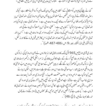
کے مال کو زبردستی فروخت بھی کرسکتا ہے‘‘،علامہ ابن عابدین شامی اس کی شرح میں لکھتے ہیں:
’’کھانے پینے کی چیزوں کو مہنگائی کے انتظار میں چالیس دن تک ذخیرہ کرنا شرعاً احتکار ہے ،کیونکہ
رسول اللہ ﷺنے فرمایا: جس شخص نے مسلمانوں پرچالیس دن ذخیرہ اندوزی کی ،اللہ تعالیٰ اُس پر
جذام (کوڑھ )اور اِفلاس کو مسلّط کردے گا، ایک روایت میں ہے : ’’وہ اللہ تعالیٰ سے بری ہوگیا اور
اللہ تعالیٰ اُس سے بیزار ہوگیا ‘‘، کفایہ میں ہے:’’یعنی رسوائی اُس پر مسلط کردی جائے گی اور
ضرورت کے وقت اُس کی مدد نہیں کی جائے گی‘‘ اور ایک دوسری روایت میں ہے :’’اُس پر اللہ
تعالیٰ ،فرشتوں کی اور تمام انسانوں کی لعنت ہو ، اللہ تعالیٰ نہ اس کا فرض قبو ل فرمائے گا اورنہ نفل،
(رَدُّالْمُحْتَارِ عَلَی الدُّرِّالْمُخْتَار ،جلد:9،ص:486-487، ملخصاً)‘‘۔
ہماری قومی تاریخ میں 1965کی جنگ کا دور مثالی تھا:نہ تاجروں نے ذخیرہ اندوزی کی ،نہ لوگوں
نے اشیائے ضرورت جمع کرنے کے لیے دکانوں پر یلغار کی ،نہ سراسیمگی پھیلی، نہ گھبراہٹ طاری
ہوئی ، نہ لوگ شہروں کو چھوڑ کر بھاگنے لگے ،ہرچیز معمول کے مطابق تھی ، اس دور میں حبُّ الوطنی کا
جذبہ واقعی عروج پر تھا۔ اب معاشی حالات اس دورکے مقابلے بہت بہتر ہیں ، لیکن نہ جانے
ہمیں کیا ہوگیا ہے ، حرص وہوس ، جلبِ منفعت ، طلبِ زر ،نفع اندوزی اور نفسانیت ہمارے
مزاج پر غالب آگئی ہے ،حالانکہ ایسے مواقع پر تو دنیا کے نفعِ عاجل پر آخرت کی ابدی اور دائمی
رحمتوں ،رافتوں اور نعمتوں کو ترجیح دینی چاہیے ، کاش!ہماری چشمِ بصیرت وا ہوجائے ، اللہ تعالیٰ کا
فرمان ہے:’’بات یہ ہے کہ آنکھیں اندھی نہیں ہوتیں، بلکہ سینوں میں (دھڑکنے والے )دل
اندھے ہوجاتے ہیں ، (الحج:46)‘‘۔