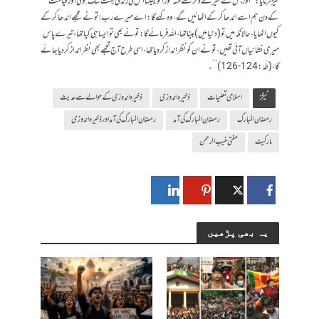
نیز فرمایا: ’’اور جس نے میرے ذکر سے منہ موڑا تو یقینا اس کی زندگی بہت تنگ ہوگی اور قیامت
کے دن ہم اسے اندھا کرکے اٹھائیں گے، وہ کہے گا: اے میرے رب! تونے مجھے اندھاکرکے
کیوں اٹھایا، حالانکہ میں تو(دنیا میں)بینا تھا، اللہ فرمائے گا:تونے بھی تو ایسا ہی کیا تھا، تیرے پاس
میری نشانیاں آئی تھیں ،تونے ان کو نظر انداز کردیا تھا، اسی طرح آج تجھے بھی نظر انداز کردیا جائے
گا، (طٰہٰ:124-126)‘‘۔
ٹیگز
اسلامی تعلیمات
ذخیرہ اندوزی
ذخیرہ اندوزی کے حوالے سے حدیث
رمضان المبارک
رمضان المبارک کی آمد
رمضان المبارک کی آمد اورذخیرہ اندوزی
مارکیٹ
مفتی منیب الرحمن
یہ بھی پڑھیں