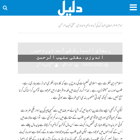
ہوم
<<
رمضان المبارک کی آمد اورذخیرہ اندوزی . مفتی منیب الرحمن
رمضان المبارک کی آمد اورذخیرہ
اندوزی . مفتی منیب الرحمن
04/02/2022
تبصرہ لکھیے
مفتی منیب الرحمن
اسلام دینِ فطرت ہے،اسلامی تعلیمات کی روح یہ ہے کہ کاروبار فطری انداز سے جاری رہے،
طلب اور رَسَدمیںتوازن رہے۔ لہٰذا اگر مارکیٹ میں غلہ وافر مقدار میں موجود ہے تو خرید کر اسٹاک کرنا
منع نہیں ہے ، کیونکہ تجارتی منصوبہ بندی اسی طریقے سے ہوتی ہے ۔
لیکن اگر کبھی ایسے حالات پیداہوجائیں کہ اشیائے صرف میں سے کسی چیز کی پیداوار ملکی ضرورت
سے کم ہو یا قومی اور بین الاقوامی طور پر طلب کے مقابلے میں رَسَد کم ہوگئی ہے ،تو ایسے حالات میں
کوئی سرمایہ دار یا کاروبار ی شخص مارکیٹ سے اُس مال کو خرید کر ذخیرہ کرلیتا ہے یا یہ مال پہلے سے
اُس کے گوداموں میں موجود ہے، لیکن شدید طلب کے باوجودوہ اِسے روکے رکھتا ہے اور مارکیٹ
میں سپلائی نہیں کرتا کہ طلب بڑھے اور لوگ مجبور اً بنیادی ضرورت کی اشیاء کاروبار کے فطری اصول