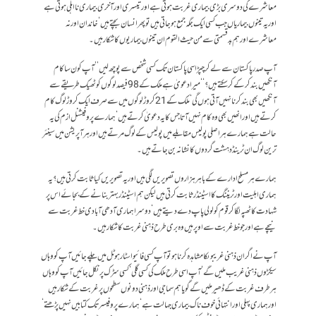
معاشرے کی دوسری بڑی بیماری غربت ہوتی ہے اور تیسری اور آخری بیماری نااہلی ہوتی ہے
اور یہ تینوں بیماریاں جب کسی ایک جگہ جمع ہو جاتی ہیں تو پھر انسان بچتے ہیں‘ خاندان اور نہ
معاشرے اور ہم بدقسمتی سے من حیث القوم ان تینوں بیماریوں کا شکار ہیں۔
آپ صدر پاکستان سے لے کر چپڑاسی پاکستان تک کسی شخص سے پوچھ لیں ’’آپ کون سا کام
آنکھیں بند کر کے کر سکتے ہیں؟‘‘ میرا دعویٰ ہے ملک کے 98 فیصد لوگوں کو ٹھیک طریقے سے
آنکھیں بھی بند کرنا نہیں آتی ہوں گی‘ ملک کے 21 کروڑ لوگوں میں سے صرف ایک کروڑ لوگ کام
کرتے ہیں اور انھیں بھی وہ کام نہیں آتا جس کا یہ دعویٰ کرتے ہیں‘ہمارے پروفیشنل ازم کی یہ
حالت ہے ہمارے ہر اصلی پولیس مقابلے میں پولیس کے لوگ مرتے ہیں اور ہر آپریشن میں سینئر
ترین لوگ ان ٹرینڈ دہشت گردوں کا نشانہ بن جاتے ہیں۔
ہمارے ہر مسلح ادارے کے باہر ہزاروں تصویریں لگی ہیں اور یہ تصویریں کیا ثابت کرتی ہیں؟ یہ
ہماری اہلیت اور ٹریننگ کا اسٹینڈرثابت کرتی ہیں لیکن ہم اسٹینڈر بہتر بنانے کے بجائے اس پر
شہادت کا ٹھپہ لگا کر قوم کو لولی پاپ دے دیتے ہیں‘ دوسرا ہماری آدھی آبادی خط غربت سے
نیچے ہے اور جو خط غربت سے اوپر ہیں وہ بری طرح ذہنی غربت کا شکار ہیں۔
آپ نے اگر ان ذہنی غریبوںکا مشاہدہ کرنا ہو تو آپ کسی فائیو اسٹار ہوٹل میں چلے جائیں آپ کو وہاں
سیکڑوں ذہنی غریب ملیں گے‘ آپ اسی طرح ملک کی کسی گلی‘ کسی سڑک پر نکل جائیں آپ کو وہاں
ہر طرف غربت کے ڈھیر ملیں گے گویا ہم سماجی اور ذہنی دونوں سطحوں پر غربت کے شکار ہیں
اور ہماری پہلی اور انتہائی خوف ناک بیماری جہالت ہے‘ ہمارے پروفیسر تک کتابیں نہیں پڑھتے‘