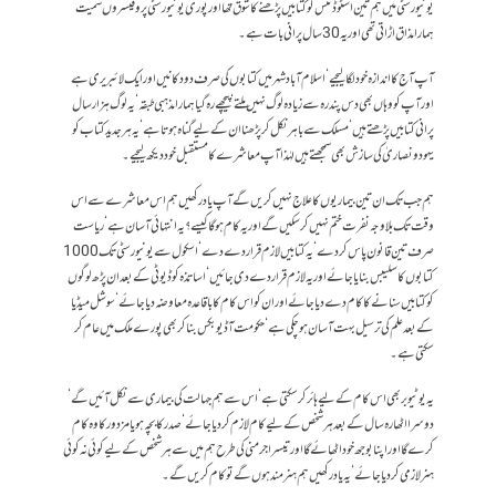
یونیورسٹی میں ہم تین اسٹوڈنٹس کو کتابیں پڑھنے کا شوق تھا اور پوری یونیورسٹی پروفیسروں سمیت
ہمارا مذاق اڑاتی تھی اور یہ 30 سال پرانی بات ہے۔
آپ آج کا اندازہ خود لگا لیجیے‘ اسلام آباد شہر میں کتابوں کی صرف دو دکانیں اور ایک لائبریری ہے
اور آپ کو وہاں بھی دس پندرہ سے زیادہ لوگ نہیں ملتے‘ پیچھے رہ گیا ہمارا مذہبی طبقہ‘ یہ لوگ ہزار سال
پرانی کتابیں پڑھتے ہیں ‘ مسلک سے باہر نکل کر پڑھنا ان کے لیے گناہ ہوتاہے‘ یہ ہر جدید کتاب کو
یہودونصاریٰ کی سازش بھی سمجھتے ہیں لہٰذاآپ معاشرے کا مستقبل خود دیکھ لیجیے۔
ہم جب تک ان تین بیماریوں کا علاج نہیں کریں گے آپ یاد رکھیں ہم اس معاشرے سے اس
وقت تک بلاوجہ نفرت ختم نہیں کر سکیں گے اور یہ کام ہو گا کیسے؟ یہ انتہائی آسان ہے‘ ریاست
صرف تین قانون پاس کر دے‘ یہ کتابیں لازم قرار دے دے‘ اسکول سے یونیورسٹی تک1000
کتابوں کا سلیبس بنایا جائے اور یہ لازم قرار دے دی جائیں‘ اساتذہ کو ڈیوٹی کے بعد ان پڑھ لوگوں
کو کتابیں سنانے کا کام دے دیا جائے اور ان کو اس کام کا باقاعدہ معاوضہ دیا جائے‘ سوشل میڈیا
کے بعد علم کی ترسیل بہت آسان ہو چکی ہے‘ حکومت آڈیو بکس بنا کر بھی پورے ملک میں عام کر
سکتی ہے۔
یہ یوٹیوبر بھی اس کام کے لیے ہائر کرسکتی ہے‘ اس سے ہم جہالت کی بیماری سے نکل آئیں گے‘
دوسرا اٹھارہ سال کے بعد ہر شخص کے لیے کام لازم کر دیا جائے‘ صدر کا بچہ ہو یا مزدور کا وہ کام
کرے گا اور اپنا بوجھ خود اٹھائے گا اور تیسرا جرمنی کی طرح ہم میں سے ہر شخص کے لیے کوئی نہ کوئی
ہنر لازمی کر دیا جائے‘یہ یاد رکھیں ہم ہنر مند ہوں گے تو کام کریں گے۔