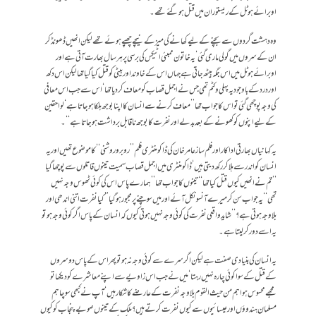
اوبرائے ہوٹل کے ریستوران میں قتل ہو گئے تھے۔
وہ دہشت گردوں سے بچنے کے لیے کھانے کی میز کے نیچے چھپے ہوئے تھے لیکن انھیں ڈھونڈ کر
ان کے سروں میں گولی ماری گئی‘یہ خاتون ممبئی اٹیکس کی برسی پر ہر سال بھارت آتی ہے اور
اوبرائے ہوٹل میں اس جگہ بیٹھ جاتی ہے جہاں اس کے خاوند اور بیٹی کو قتل کیا گیا تھا لیکن اس دکھ
اور درد کے باوجود یہ پہلی وکٹم تھی جس نے اجمل قصاب کو معاف کر دیا تھا‘ اس سے جب اس معافی
کی وجہ پوچھی گئی تو اس کا جواب تھا ’’معاف کرنے سے انسان کا اپنا بوجھ ہلکا ہو جاتا ہے‘ لواحقین
کے لیے اپنوں کو کھونے کے بعد بدلے اور نفرت کا بوجھ ناقابل برداشت ہوجاتا ہے‘‘۔
یہ کہانیاں بھارتی اداکار اور فلم ساز عامر خان کی ڈاکومنٹری فلم ’’روبروروشنی‘‘ کا موضوع تھیں اور یہ
انسان کو اندر سے ہلا کر رکھ دیتی ہیں‘ڈاکومنٹری میں اجمل قصاب سمیت تینوں قاتلوں سے پوچھا گیا
’’تم نے انھیں کیوں قتل کیا تھا‘‘ تینوں کا جواب تھا ’’ہمارے پاس اس کی کوئی ٹھوس وجہ نہیں
تھی‘‘یہ جواب سن کر میرے آنسو نکل آئے اور میں سوچنے پر مجبور ہوگیا ’’کیا نفرت اتنی اندھی اور
بلاوجہ ہوتی ہے؟‘‘ شاید واقعی نفرت کی کوئی وجہ نہیں ہوتی کیوں کہ انسان کے پاس اگر کوئی وجہ ہو تو
یہ اسے دور کر لیتا ہے۔
یہ انسان کی بنیادی صفت ہے لیکن اگر سرے سے کوئی وجہ نہ ہو تو پھر اس کے پاس دوسروں
کے قتل کے سوا کوئی چارہ نہیں رہتا‘میں نے جب اس زاویے سے اپنے معاشرے کو دیکھا تو
مجھے محسوس ہوا ہم من حیث القوم بلاوجہ نفرت کے عارضے کا شکار ہیں‘ آپ نے کبھی سوچا ہم
مسلمان ہندوؤں اورعیسائیوں سے کیوں نفرت کرتے ہیں؟ ملک کے تینوں صوبے پنجاب کو کیوں