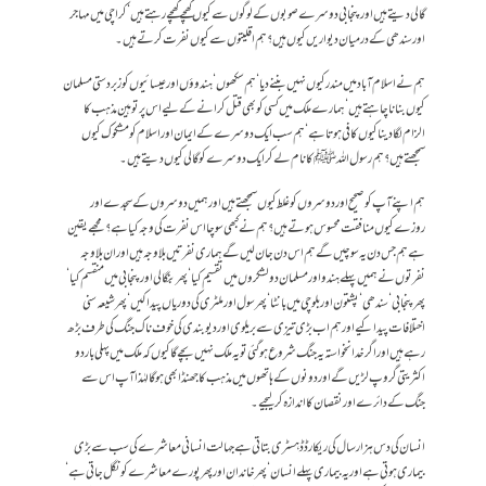
گالی دیتے ہیں اور پنجابی دوسرے صوبوں کے لوگوں سے کیوں کھچے کھچے رہتے ہیں‘ کراچی میں مہاجر
اور سندھی کے درمیان دیواریں کیوں ہیں؟ ہم اقلیتوں سے کیوں نفرت کرتے ہیں۔
ہم نے اسلام آباد میں مندر کیوں نہیں بننے دیا‘ ہم سکھوں‘ ہندوؤں اور عیسائیوں کو زبردستی مسلمان
کیوں بنانا چاہتے ہیں‘ ہمارے ملک میں کسی کو بھی قتل کرانے کے لیے اس پر توہین مذہب کا
الزام لگا دیناکیوں کافی ہوتا ہے‘ ہم سب ایک دوسرے کے ایمان اور اسلام کو مشکوک کیوں
سمجھتے ہیں؟ ہم رسول اللہﷺ کا نام لے کر ایک دوسرے کو گالی کیوں دیتے ہیں۔
ہم اپنے آپ کو صحیح اور دوسروں کو غلط کیوں سمجھتے ہیں اور ہمیں دوسروں کے سجدے اور
روزے کیوں منافقت محسوس ہوتے ہیں؟ ہم نے کبھی سوچا اس نفرت کی وجہ کیا ہے؟ مجھے یقین
ہے ہم جس دن یہ سوچیں گے ہم اس دن جان لیں گے ہماری نفرتیں بلاوجہ ہیں اور ان بلاوجہ
نفرتوں نے ہمیں پہلے ہندو اور مسلمان دو لشکروں میں تقسیم کیا‘ پھر بنگالی اور پنجابی میں منقسم کیا‘
پھر پنجابی‘ سندھی‘ پشتون اور بلوچی میں بانٹا‘ پھر سول اور ملٹری کی دوریاں پیدا کیں‘ پھر شیعہ سنی
اختلافات پیدا کیے اور ہم اب بڑی تیزی سے بریلوی اور دیو بندی کی خوف ناک جنگ کی طرف بڑھ
رہے ہیں اور اگر خدانخواستہ یہ جنگ شروع ہو گئی تو یہ ملک نہیں بچے گا کیوں کہ ملک میں پہلی بار دو
اکثریتی گروپ لڑیں گے اور دونوں کے ہاتھوں میں مذہب کا جھنڈا بھی ہو گا لہٰذا آپ اس سے
جنگ کے دائرے اور نقصان کا اندازہ کر لیجیے۔
انسان کی دس ہزار سال کی ریکارڈڈ ہسٹری بتاتی ہے جہالت انسانی معاشرے کی سب سے بڑی
بیماری ہوتی ہے اور یہ بیماری پہلے انسان‘ پھر خاندان اور پھر پورے معاشرے کو نگل جاتی ہے‘