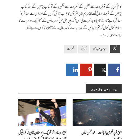
کام کریں گے تو غربت سے نکلیں گے‘ غربت سے نکلیں گے تو کتاب پڑھیں گے اور کتاب
پڑھیں گے توہمارا دماغ کھلے گاپھر ہم اپنی نفرتوں کا جواب تلاش کریں گے اور اس سے معاشرہ ‘
معاشرہ بنے گا ورنہ ہم بلاوجہ نفرت کی اس آگ میں جل جل کر مر جائیں گے‘ ہم ایک دوسرے کا
اسلام ٹٹول ٹٹول کر ختم ہو جائیں گے لہٰذا ریاست کو بہرحال سامنے آنا ہوگا‘ اس سے پہلے کہ
ریاست ہی نہ رہے۔
ٹیگز
جاوید چوہدری
کہانی
نفرت
یہ بھی پڑھیں
افق نو پر فکری بازیافت – محمد محسن خان
حق دو بہاولنگر تحریک، ارسلان خان خاکوانی کی