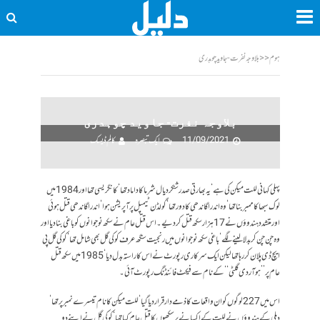
ہوم
<<
بلاوجہ نفرت- جاوید چوہدری
بلاوجہ نفرت- جاوید چوہدری
11/09/2021
ایک تبصرہ
کالم ڈیسک
پہلی کہانی للت میکن کی ہے‘ یہ بھارتی صدر شنکر دیال شرما کا داماد تھا‘کانگریسی تھا اور 1984میں
لوک سبھا کا ممبر بنا تھا‘وہ اندرا گاندھی کا دور تھا‘ گولڈن ٹیمپل پرآپریشن ہوا‘ اندرا گاندھی قتل ہوئی
اور متشدد ہندوؤں نے 17 ہزار سکھ قتل کر دیے۔ اس قتل عام نے سکھ نوجوانوں کو باغی بنا دیا اور
وہ چن چن کر بدلا لینے لگے‘ باغی سکھ نوجوانوں میں رنجیت سنگھ عرف کوکی گل بھی شامل تھا‘ کوکی گل پی
ایچ ڈی پلان کر رہا تھا لیکن ایک سرکاری رپورٹ نے اس کا راستہ بدل دیا‘ 1985 میں سکھ قتل
عام پر ’’ہو آر دی گلٹی‘‘ کے نام سے فیکٹ فائنڈنگ رپورٹ آئی۔
اس میں 227 لوگوں کوان واقعات کا ذمے دار قرار دیا گیا‘ للت میکن کا نام تیسرے نمبر پر تھا‘
دہلی کے ہندوؤں نے للت کے اکسانے پر سکھوں کا قتل عام کیا تھا‘ کوکی گل نے اپنے دو