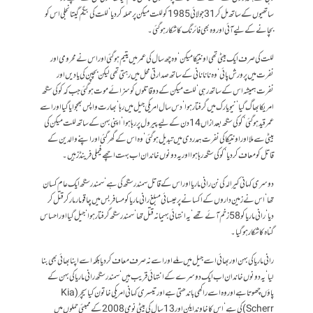
ساتھیوں کے ساتھ مل کر 31 جولائی 1985 کو للت میکن پر حملہ کر دیا‘ للت کی بیگم گیتانجلی اس کو
بچانے کے لیے آئی اور وہ بھی فائرنگ کا شکار ہو گئی۔
للت کی صرف ایک بیٹی تھی اونتیکا میکن‘ وہ چھ سال کی عمر میں یتیم ہو گئی اور اس نے محرومی اور
نفرت میں پرورش پائی‘ وہ نانا نانی کے ساتھ صدارتی محل میں رہتی تھی لیکن بچپن کی یادیں اور
نفرت ہمیشہ اس کے ساتھ رہی‘ للت میکن کے دو قاتلوں کو سزائے موت ہو گئی جب کہ کوکی سنگھ
امریکا بھاگ گیا‘ نیویارک میں گرفتار ہوا‘ دس سال امریکی جیل میں رہا‘ بھارت واپس بھجوایا گیا اور اسے
عمر قید ہو گئی‘ کوکی سنگھ بعدازاں 14 دن کے لیے پیرول پر رہا ہوا‘ اپنی بہن کے ساتھ للت میکن کی
بیٹی سے ملا اور اونتیکا کی نفرت ہمدردی میں تبدیل ہو گئی‘ وہ اس کے گھر گئی اور اپنے والدین کے
قاتل کو معاف کر دیا‘ کوکی سنگھ رہا ہوا اور یہ دونوں خاندان اب بہت اچھے فیملی فرینڈز ہیں۔
دوسری کہانی کیرالہ کی نن رانی ماریا اور اس کے قاتل سمندر سنگھ کی ہے‘ سمندر سنگھ ایک عام کسان
تھا‘ اس نے زمین داروں کے اکسانے پر عیسائی مبلغ رانی ماریا کو مسافر بس میں چاقو مار مار کر قتل کر
دیا‘ رانی ماریا کو 58 زخم آئے تھے‘ یہ انتہائی بہیمانہ قتل تھا‘ سمندر سنگھ گرفتار ہوا‘ جیل گیا اور احساس
گناہ کا شکار ہو گیا۔
رانی ماریا کی بہن اور بھائی اسے جیل میں ملے اور اسے نہ صرف معاف کر دیا بلکہ اسے اپنا بھائی بھی بنا
لیا‘ یہ دونوں خاندان اب ایک دوسرے کے انتہائی قریب ہیں‘ سمندر سنگھ رانی ماریا کی بہن کے
پاؤں چھوتا ہے اور وہ اسے راکھی باندھتی ہے اور تیسری کہانی امریکی خاتون کیا سیچر (Kia
Scherr) کی ہے‘ اس کا خاوند ایلن اور 13 سال کی بیٹی نومی 2008 کے ممبئی حملوں میں