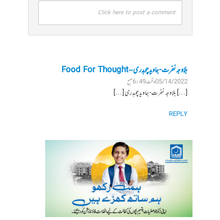
Click here to post a comment
بلاوجہ نفرت- جاوید چوہدری – Food For Thought
05/14/2022 وقت 6:49 صبح
[…] بلاوجہ نفرت- جاوید چوہدری […]
REPLY