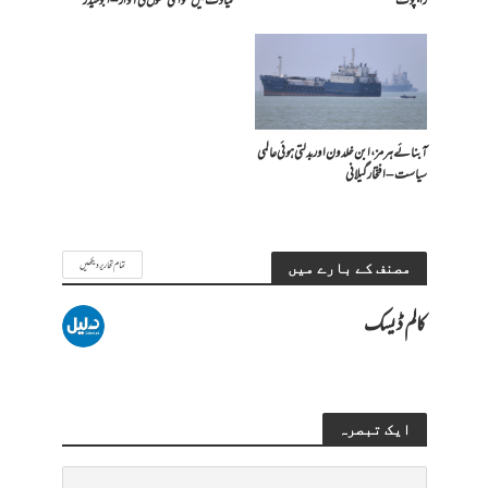
راجپوت
قیادت میں عوامی حقوق کی آواز – ابو حیدر
آبنائے ہرمز، ابن خلدون اور بدلتی ہوئی عالمی
سیاست – افتخار گیلانی
تمام تحاریر دیکھیں
مصنف کے بارے میں
کالم ڈیسک
ایک تبصرہ