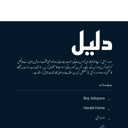
ادارہ ’دلیل‘ اپنے تمام قارئین کو اس بات کی دعوت دیتا ہے کہ وہ خود بھی مختلف مسائل پر اپنی رائے کا کھل
کر اظہار کریں اور اس کے لیے ہر تحریر پر تبصرے کی سہولت کا استعمال کریں۔ جو بھی ویب سائٹ پر لکھنے
کا متمنی ہو، وہ ادارہ ’دلیل‘ کا مستقل رکن بن سکتا ہے اور اپنی نگارشات شامل کرسکتا ہے۔
صفحات
Buy Adspace
Herald Home
ادارہ دلیل
پالیسی