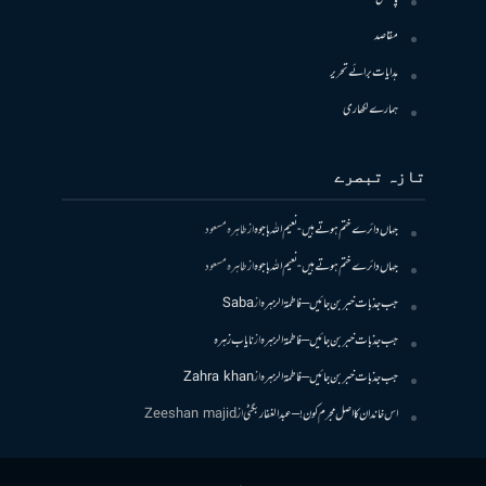
مقاصد
ہدایات برائے تحریر
ہمارے لکھاری
تازہ تبصرے
جہاں دائرے ختم ہوتے ہیں- نعیم اللہ باجوہ
از
طاہرہ مسعود
جہاں دائرے ختم ہوتے ہیں- نعیم اللہ باجوہ
از
طاہرہ مسعود
جب جذبات خبر بن جائیں – فاطمۃالزہرہ
از
Saba
جب جذبات خبر بن جائیں – فاطمۃالزہرہ
از
نایاب زہرہ
جب جذبات خبر بن جائیں – فاطمۃالزہرہ
از
Zahra khan
اس خاندان کا اصل مجرم کون! – عبدالغفار بگٹی
از
Zeeshan majid