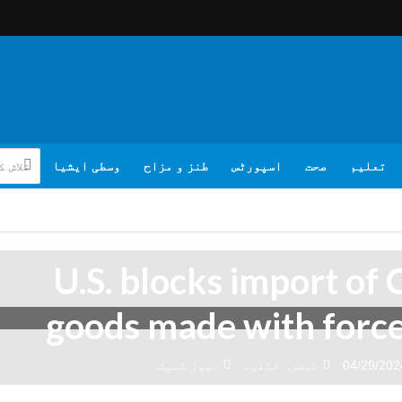
تعلیم
صحت
اسپورٹس
طنز و مزاح
وسطی ایشیا
U.S. blocks import of 
goods made with force
04/29/202
تبصرہ لکھیے
نیوز ڈسیک