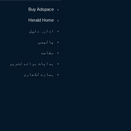
Buy Adspace
Herald Home
ادارہ دلیل
پالیسی
مقاصد
ہدایات برائے تحریر
ہمارے لکھاری