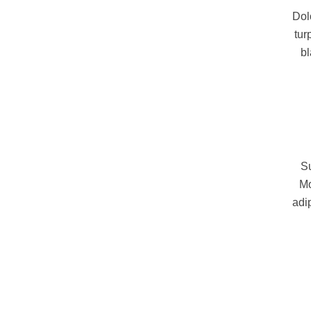
Dol
tur
bl
Su
Mo
adi