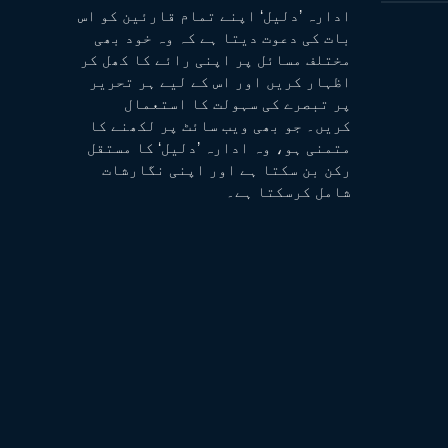
ادارہ ’دلیل‘ اپنے تمام قارئین کو اس
بات کی دعوت دیتا ہے کہ وہ خود بھی
مختلف مسائل پر اپنی رائے کا کھل کر
اظہار کریں اور اس کے لیے ہر تحریر
پر تبصرے کی سہولت کا استعمال
کریں۔ جو بھی ویب سائٹ پر لکھنے کا
متمنی ہو، وہ ادارہ ’دلیل‘ کا مستقل
رکن بن سکتا ہے اور اپنی نگارشات
شامل کرسکتا ہے۔