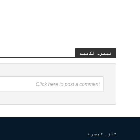
تبصرہ لکھیے
Click here to post a comment
تازہ تبصرے