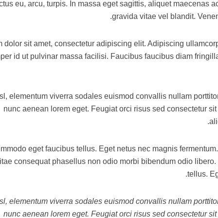
ctus eu, arcu, turpis. In massa eget sagittis, aliquet maecenas 
gravida vitae vel blandit. Vene
 dolor sit amet, consectetur adipiscing elit. Adipiscing ullamco
er id ut pulvinar massa facilisi. Faucibus faucibus diam fringill
sl, elementum viverra sodales euismod convallis nullam porttitor.
nunc aenean lorem eget. Feugiat orci risus sed consectetur si
al
mmodo eget faucibus tellus. Eget netus nec magnis fermentu
itae consequat phasellus non odio morbi bibendum odio libero
tellus. 
sl, elementum viverra sodales euismod convallis nullam porttitor.
nunc aenean lorem eget. Feugiat orci risus sed consectetur si