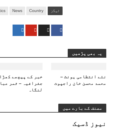
ٹیگز
Country
News
tics
یہ بھی پڑھیں
​نئے انتظامی یونٹ –
خبر کے پیچھے کھڑا
محمد محسن خان راجپوت
جغرافیہ – ثمر عبا
لنگاہ
مصنف کے بارے میں
نیوز ڈسیک