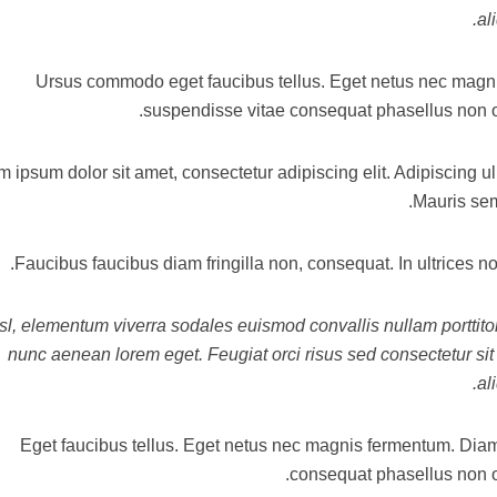
al
Ursus commodo eget faucibus tellus. Eget netus nec ma
suspendisse vitae consequat phasellus non o
 ipsum dolor sit amet, consectetur adipiscing elit. Adipiscing u
Mauris semp
Faucibus faucibus diam fringilla non, consequat. In ultrices no
sl, elementum viverra sodales euismod convallis nullam porttitor.
nunc aenean lorem eget. Feugiat orci risus sed consectetur si
al
Eget faucibus tellus. Eget netus nec magnis fermentum. Di
consequat phasellus non o