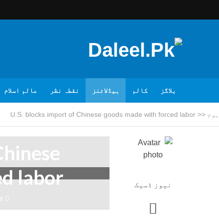
بلاگز
کالم
ہیڈلائنز
نقطہ نظر
عالم اسلام
ہوم
<<
U.S. blocks import of Chinese goods made with forced labor
Chinese
d labor
نیوز ڈسیک
4