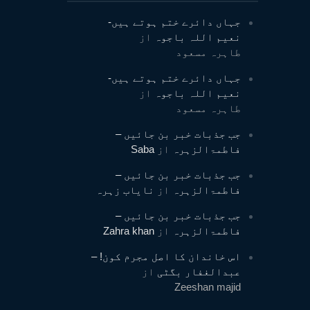
جہاں دائرے ختم ہوتے ہیں-
نعیم اللہ باجوہ
از
طاہرہ مسعود
جہاں دائرے ختم ہوتے ہیں-
نعیم اللہ باجوہ
از
طاہرہ مسعود
جب جذبات خبر بن جائیں –
فاطمۃالزہرہ
از
Saba
جب جذبات خبر بن جائیں –
فاطمۃالزہرہ
از
نایاب زہرہ
جب جذبات خبر بن جائیں –
فاطمۃالزہرہ
از
Zahra khan
اس خاندان کا اصل مجرم کون! –
عبدالغفار بگٹی
از
Zeeshan majid