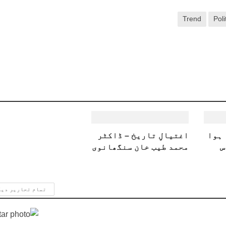
Trend
Poli
 ہوا
اغتیالِ تاریخ – ڈاکٹر
س
محمد طیب خان سنگھانوی
تمام تحاریر دی