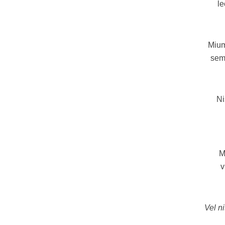
le
Mium
semp
Ni
M
v
Vel ni