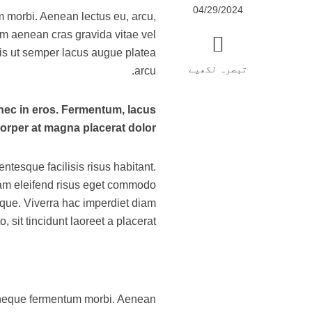
04/29/2024
m morbi. Aenean lectus eu, arcu,
um aenean cras gravida vitae vel
lis ut semper lacus augue platea
تبصرہ لکھیے
arcu.
nec in eros. Fermentum, lacus
orper at magna placerat dolor.
tesque facilisis risus habitant.
diam eleifend risus eget commodo
sque. Viverra hac imperdiet diam
, sit tincidunt laoreet a placerat.
c neque fermentum morbi. Aenean