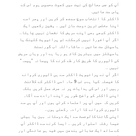
آپ کو جس معالج کی نیت میں کھوٹ محسوس ہو، اس کے
پاس مت جائیں.
ڈاکٹر کا انتخاب سوچ سمجھ کر کریں اور پھر اسے
اپنا مخلص ترین دوست مان لیں .. یقین رکھیں ایک
ڈاکٹر کبھی بھی اپنے مریض کا نقصان نہیں چاہتا..
اگر آپ افورڈ نہیں کرسکتے تو پرائیویٹ کلینک یا
ہاسپٹل مت جائیں .. ماشاءاللہ اب گورنمنٹ
ہاسپٹلز میں بہترین کام ہو رہا ہے اور وہاں مریض
کی ڈلیوری کا طریق کار طے کرنے کا پیمانہ ”پیسہ“
نہیں ..
اگر آپ نے پرائیویٹ ڈاکٹر سے ہی ڈلیوری کروانے
کا فیصلہ کیا ہے، تب 9 ماہ اسی ڈاکٹر کے کلائنٹ
رہیں اور اس کی ہدایات پر نہ صرف عمل کریں بلکہ
اپنی ڈاکٹر کو واضح طور پر اپنے ارادے سے آگاہ
کریں کہ میں آپ پر اعتماد کرتی ہوں اور آپ ہی سے
ڈلیوری کروانے کا ارادہ رکھتی ہوں..
اپنی گائناکالوجسٹ سے ایک دوستانہ بہن یا بیٹی
جیسا رشتہ استوار کریں .. ایسا کرنے سے ڈاکٹر آپ
کے ساتھ ایک جذباتی بندھن میں قید ہو جائےگی اور