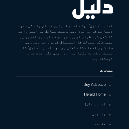
ادارہ ’دلیل‘ اپنے تمام قارئین کو اس بات کی دعوت
دیتا ہے کہ وہ خود بھی مختلف مسائل پر اپنی رائے
کا کھل کر اظہار کریں اور اس کے لیے ہر تحریر پر
تبصرے کی سہولت کا استعمال کریں۔ جو بھی ویب
سائٹ پر لکھنے کا متمنی ہو، وہ ادارہ ’دلیل‘ کا
مستقل رکن بن سکتا ہے اور اپنی نگارشات شامل
کرسکتا ہے۔
صفحات
Buy Adspace
Herald Home
ادارہ دلیل
پالیسی
مقاصد