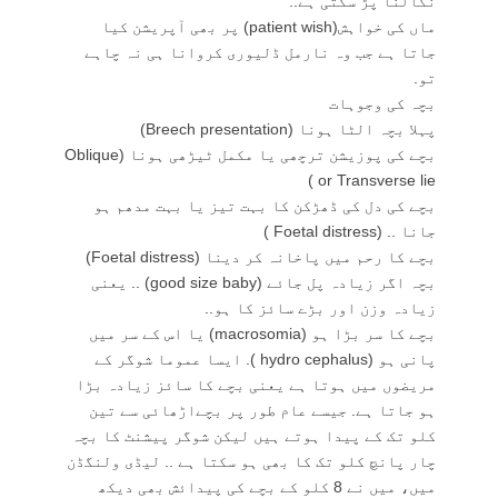
نکالنا پڑ سکتی ہے..
ماں کی خواہش(patient wish) پر بھی آپریشن کیا
جاتا ہے جب وہ نارمل ڈلیوری کروانا ہی نہ چاہے
تو.
بچہ کی وجوہات
پہلا بچہ الٹا ہونا (Breech presentation)
بچے کی پوزیشن ترچھی یا مکمل ٹیڑھی ہونا (Oblique
or Transverse lie )
بچے کی دل کی ڈھڑکن کا بہت تیز یا بہت مدھم ہو
جانا .. (Foetal distress )
بچے کا رحم میں پاخانہ کر دینا (Foetal distress)
بچہ اگر زیادہ پل جائے (good size baby) .. یعنی
زیادہ وزن اور بڑے سائز کا ہو..
بچے کا سر بڑا ہو (macrosomia) یا اس کے سر میں
پانی ہو (hydro cephalus ). ایسا عموما شوگر کے
مریضوں میں ہوتا ہے یعنی بچے کا سائز زیادہ بڑا
ہو جاتا ہے. جیسے عام طور پر بچےاڑھائی سے تین
کلو تک کے پیدا ہوتے ہیں لیکن شوگر پیشنٹ کا بچہ
چار پانچ کلو تک کا بھی ہو سکتا ہے .. لیڈی ولنگڈن
میں، میں نے 8 کلو کے بچے کی پیدائش بھی دیکھ