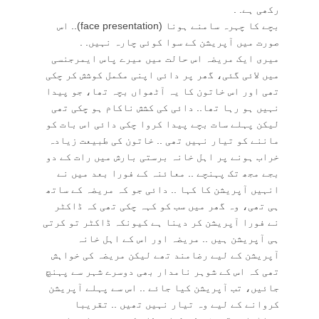
رکھی ہے. .
بچے کا چہرہ سامنے ہونا (face presentation).. اس
صورت میں آپریشن کے سوا کوئی چارہ نہیں. .
میری ایک مریضہ اس حالت میں میرے پاس ایمرجنسی
میں لائی گئی، گھر پر دائی اپنی مکمل کوشش کر چکی
تھی اور اس خاتون کا یہ آٹھواں بچہ تھا، جو پیدا
نہیں ہو رہا تھا.. دائی کی کشش ناکام ہو چکی تھی
لیکن پہلے سات بچے پیدا کروا چکی دائی اس بات کو
ماننے کو تیار نہیں تھی .. خاتون کی طبیعت زیادہ
خراب ہونے پر اہل خانہ برستی بارش میں رات کے دو
بجے مجھ تک پہنچے .. معائنہ کے فورا بعد میں نے
انہیں آپریشن کا کہا .. دائی جو کہ مریضہ کے ساتھ
ہی تھی، وہ گھر میں سب کو کہہ چکی تھی کہ ڈاکٹر
نے فورا آپریشن کر دینا ہے کیونکہ ڈاکٹر تو کرتی
ہی آپریشن ہیں .. مریضہ اور اس کے اہل خانہ
آپریشن کے لیے رضامند تھے لیکن مریضہ کی خواہش
تھی کہ اس کے شوہر نامدار بھی دوسرے شہر سے پہنچ
جائیں، تب آپریشن کیا جائے .. اس سے پہلے آپریشن
کروانے کے لیے وہ تیار نہیں تھیں .. تقریبا