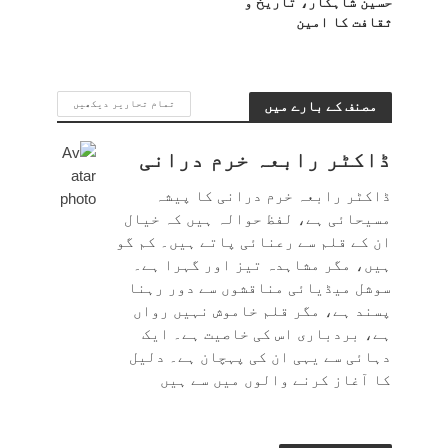
حسین شاہکار، تاریخ و
ثقافت کا امین
مصنف کے بارے میں
تمام تحاریر دیکھیں
ڈاکٹر رابعہ خرم درانی
ڈاکٹر رابعہ خرم درانی کا پیشہ
مسیحائی ہے، لفظ حوالہ ہیں کہ خیال
ان کے قلم سے رعنائی پاتے ہیں۔ کم گو
ہیں، مگر مشاہدہ تیز اور گہرا ہے۔
سوشل میڈیائی مناقشوں سے دور رہنا
پسند ہے، مگر قلم خاموش نہیں رواں
ہے، بردباری اس کی خاصیت ہے۔ ایک
دہائی سے یہی ان کی پہچان ہے۔ دلیل
کا آغاز کرنے والوں میں سے ہیں