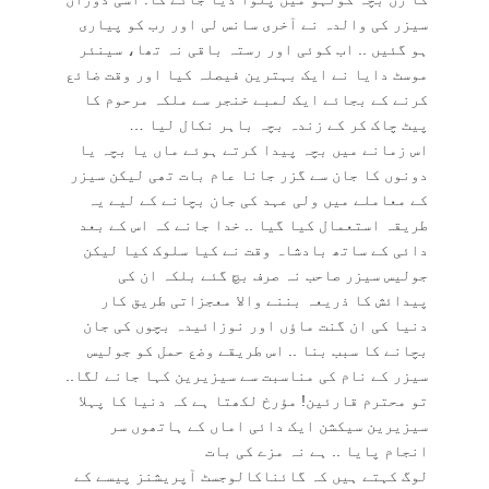
سیزر کی والدہ نے آخری سانس لی اور رب کو پیاری
ہو گئیں .. اب کوئی اور رستہ باقی نہ تھا، سینئر
موسٹ دایا نے ایک بہترین فیصلہ کیا اور وقت ضائع
کرنے کے بجائے ایک لمبے خنجر سے ملکہ مرحوم کا
پیٹ چاک کر کے زندہ بچہ باہر نکال لیا …
اس زمانے میں بچہ پیدا کرتے ہوئے ماں یا بچہ یا
دونوں کا جان سے گزر جانا عام بات تھی لیکن سیزر
کے معاملے میں ولی عہد کی جان بچانے کے لیے یہ
طریقہ استعمال کیا گیا .. خدا جانے کہ اس کے بعد
دائی کے ساتھ بادشاہ وقت نے کیا سلوک کیا لیکن
جولیس سیزر صاحب نہ صرف بچ گئے بلکہ ان کی
پیدائش کا ذریعہ بننے والا معجزاتی طریق کار
دنیا کی ان گنت ماؤں اور نوزائیدہ بچوں کی جان
بچانے کا سبب بنا .. اس طریقے وضع حمل کو جولیس
سیزر کے نام کی مناسبت سے سیزیرین کہا جانے لگا..
تو محترم قارئین! مؤرخ لکھتا ہے کہ دنیا کا پہلا
سیزیرین سیکشن ایک دائی اماں کے ہاتھوں سر
انجام پایا .. ہے نہ مزے کی بات
لوگ کہتے ہیں کہ گائناکالوجسٹ آپریشنز پیسے کے