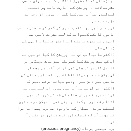
دواڑھائی گھنٹے طویل انتظار کے بعد میاں صاحب
تشریف لائے .. آپریشن کے اجازت نامے پر دستخط
کیےگئے، تب آپریشن کیا گیا .. اس دوران زچہ نے
مزید درد سہا..
خیر ماں اور بچہ تندرست ہو کر گھر کو سدھارے .. جب
خاتون ٹانکے کھلوانے کے لیے تشریف لائیں تب
انہوں نے میرے سامنے ایک اعتراف کیا .. انہی کی
زبانی سنیے..
ڈاکٹر صاحبہ! جب آپ نے آپریشن کا کہا تو میں نے
آپ کی نیت پر شک کیا کیونکہ میں سات بچےگھر پر
نارمل ڈلیور کر چکی تھی تو اب آٹھویں بچے کو
آپریشن سے جنم دینا غلط لگ رہا تھا اور دائی کی
باتیں بھی ذہن میں اودھم مچائے ہوئے تھیں کہ
ڈاکٹرز تو کرتی ہی آپریشن ہیں .. اس لیے میں نے
اپنے شوہر کے پہنچ جانے کی ضد کی کیونکہ میں
اتنا وقت اور دیکھنا چاہتی تھی .. لیکن دو سے تین
گھنٹے مزید انتظار کے باوجود جب بچہ پیدا نہ ہوا
تب مجھے آپ کے فیصلے اور نیت دونوں پر یقین آ
گیا..
بچہ قیمتی ہونا.. (precious pregnancy)