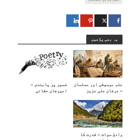
یہ بھی پڑھیں
علم موسیقی اور مسلمان
ضمیر پر پابندی –
– عرفان علی عزیز
امیرجان حقانی
وادیٔ سوات – قدرت کا