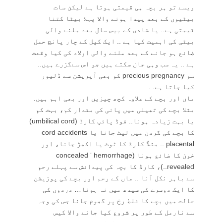
ویسے تو ہر بچہ ہی قیمتی ہوتا ہے لیکن سات
بیٹیوں کے بعد پیدا ہونے والا پہلا بیٹا کتنا
قیمتی ہے.. یا شادی کے بیس سال بعد ملنے والی
بیٹی کی اہمیت کیا ہے .. ایک کپل کے چار پانچ حمل
ضائع ہو جانے کے بعد ملنے والی اولاد کی کیا وقعت
ہے .. یہ سب وہی جان سکتے ہیں جو اس سےگزرے ہیں..
سو precious pregnancy کو بھی آپریشن سے ڈلیور
کیا جاتا ہے. .
ماں اور بچے کے علاوہ کچھ چیزیں اور بھی اہم ہیں.
مثلا بچے کی تھیلی میں پانی کی مقدار کم، بہت کم
یا بہت زیادہ ہونا.. فوڈ پائپ کارڈ (umbilical cord)
کا بچے کی گردن میں لپٹ جانا یا cord accidents
placental .. مثلاً کارڈ کا ٹوٹ یا اکھڑ جانا، اور
خون کا ضائع ہونا (concealed ‘ hemorrhage
..revealed)، کارڈ کا بچہ کی پیدائش سے پہلے رحم
سے باہر نکل آنا .. ماں کے رحم اور بچے کی پوزیشن
کا ایک دوسرے کی سیدھ میں نہ ہونا… دردوں کی
حالت میں بچے کا غلط رخ پر گھوم جانا جس کی وجہ
سے نارمل کے طور پر شروع کیا جانے والا کیس