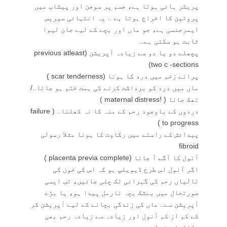
پریشر ہائی ہوتا ہے، جسم پر سوجن اور پیشاب میں
پروٹین کا اخراج ہوتا ہے .. یہ انتہائی سیریس
ایمرجنسی ہے، جو ماں اور بچے کے لیے جان لیوا
ثابت ہو سکتی ہے..
پچھلے دو یا دو سے زیادہ آپریشن (previous atleast
two c -sections)
پرانے زخم میں درد کا ہونا (scar tenderness )
ماں میں درد کو برداشت کرنے کی ہمت ختم ہو جانا../
تھک جانا ( !maternal distress )
دردوں کے باوجود رحم کے منہ کا نہ کھلنا.. ( failure
to progress )
پیدائش کے راستے میں رکاوٹ کا ہونا مثلا رسولی
fibroid
آنول کا آگے آ جانا (placenta previa complete )
اگر آنول اس طرح ڈیویلپ ہو کہ اس کی خون کی
نالیاں رحم کی گہرائی تک چلی جائیں، تب ایسی
صورتحال میں بےشک بچہ نارمل پیدا ہو، یا بڑے
آپریشن سے.. ماں کی زندگی بچانے کے لیے آپریشن کر
کے کم از کم آنول اور زیادہ سے زیادہ رحم بھی