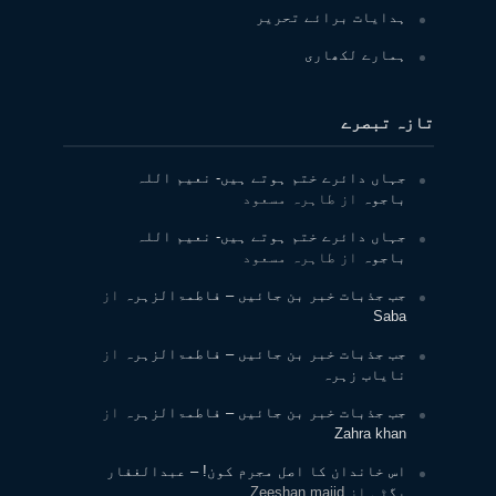
ہدایات برائے تحریر
ہمارے لکھاری
تازہ تبصرے
جہاں دائرے ختم ہوتے ہیں- نعیم اللہ
باجوہ
از
طاہرہ مسعود
جہاں دائرے ختم ہوتے ہیں- نعیم اللہ
باجوہ
از
طاہرہ مسعود
جب جذبات خبر بن جائیں – فاطمۃالزہرہ
از
Saba
جب جذبات خبر بن جائیں – فاطمۃالزہرہ
از
نایاب زہرہ
جب جذبات خبر بن جائیں – فاطمۃالزہرہ
از
Zahra khan
اس خاندان کا اصل مجرم کون! – عبدالغفار
بگٹی
از
Zeeshan majid