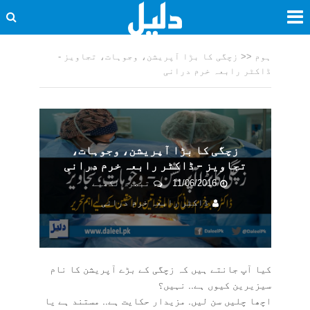
ہوم
<<
زچگی کا بڑا آپریشن، وجوہات، تجاویز -
ڈاکٹر رابعہ خرم درانی
زچگی کا بڑا آپریشن، وجوہات،
تجاویز – ڈاکٹر رابعہ خرم درانی
11/06/2016
تبصرہ لکھیے
ڈاکٹر رابعہ خرم درانی
کیا آپ جانتے ہیں کہ زچگی کے بڑے آپریشن کا نام
سیزیرین کیوں ہے.. نہیں؟
اچھا چلیں سن لیں. مزیدار حکایت ہے.. مستند ہے یا