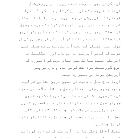
لیے کرتی ہیں .. درست کہتے ہیں .. ہر پروفیشنل
اپنا کام پیسے کے لیے ہی کرتا ہے … کیا؟ .. کیا
فرمایا؟ .. آپریشن کی وجہ پیسہ ہے.. ہاہاہا .. جناب
کس دنیا کے باسی ہیں .. آپریشن کرنے کے پیسے وصول
کیے جاتے ہیں. پیسے وصول کرنے کےلیے آپریشن نہیں
کیا جاتا … پیسے ہونا اگر آپریشن کی وجہ ہوتی تو
صرف امیر فیملی کے بچے آپریشن سے ہوتے جبکہ کسی
غریب کا کبھی آپریشن نہ ہوتا.. اور انگلینڈ یا
امریکہ جیسے ممالک میں جہاں بچے کی ڈلیوری کا
خرچ گورنمنٹ برداشت کرتی ہے، وہاں تو پھر
آپریشن ہونا ہی نہیں چاہیے..
اچھا تاج محل .. محبت کی حسین ترین نشانی کس لیے
وجود پذیر ہوئی .. ممتاز محل بادشاہ سلامت کی محبت
کی سترھویں نشانی کو جنم دیتے ہوئے شدید ترین
جریان خون کے باعث دنیائے فانی سے رخصت ہو گئیں
.. اگر سیزیرین اس وقت کیا جا سکتا تو شاید تاج
محل بننے سے پہلے محبت کی چند مزید نشانیاں دنیا
کو مل جاتیں..
بےشک آج کل زچگی کا بڑا آپریشن کرنے اور کروانے