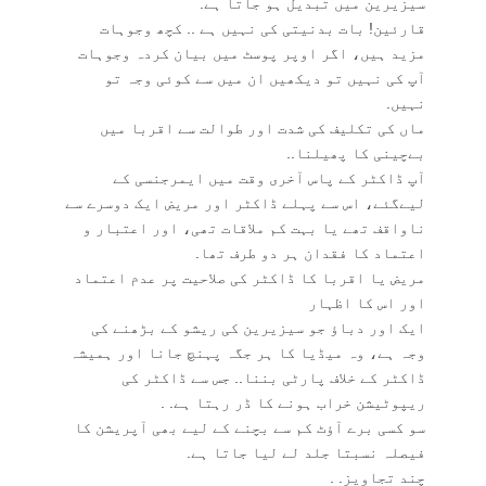
سیزیرین میں تبدیل ہو جاتا ہے.
قارئین! بات بدنیتی کی نہیں ہے .. کچھ وجوہات
مزید ہیں، اگر اوپر پوسٹ میں بیان کردہ وجوہات
آپ کی نہیں تو دیکھیں ان میں سے کوئی وجہ تو
نہیں.
ماں کی تکلیف کی شدت اور طوالت سے اقربا میں
بےچینی کا پھیلنا..
آپ ڈاکٹر کے پاس آخری وقت میں ایمرجنسی کے
لیےگئے، اس سے پہلے ڈاکٹر اور مریض ایک دوسرے سے
ناواقف تھے یا بہت کم ملاقات تھی، اور اعتبار و
اعتماد کا فقدان ہر دو طرف تھا.
مریض یا اقربا کا ڈاکٹر کی صلاحیت پر عدم اعتماد
اور اس کا اظہار
ایک اور دباؤ جو سیزیرین کی ریشو کے بڑھنے کی
وجہ ہے، وہ میڈیا کا ہر جگہ پہنچ جانا اور ہمیشہ
ڈاکٹر کے خلاف پارٹی بننا.. جس سے ڈاکٹر کی
ریپوٹیشن خراب ہونے کا ڈر رہتا ہے. .
سو کسی برے آؤٹ کم سے بچنے کے لیے بھی آپریشن کا
فیصلہ نسبتا جلد لے لیا جاتا ہے.
چند تجاویز. .