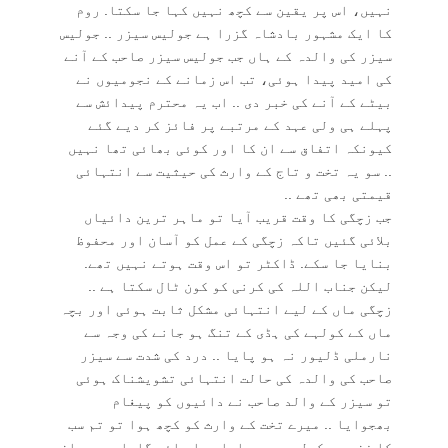
نہیں، اس پر یقین سے کچھ نہیں کہا جا سکتا. روم
کا ایک مشہور بادشاہ گزرا ہے جولیس سیزر .. جولیس
سیزر کی والدہ کے ہاں جب جولیس سیزر صاحب کے آنے
کی امید پیدا ہوئی، تب اس زمانے کے نجومیوں نے
بیٹے کے آنے کی خبر دی .. اب یہ محترم پیدائش سے
پہلے ہی ولی عہد کے مرتبے پر فائز کر دیے گئے
کیونکہ اتفاق سے ان کا اور کوئی بھائی تھا نہیں
.. سو یہ تخت و تاج کے وارث کی حیثیت سے انتہائی
قیمتی بھی تھے ..
جب زچگی کا وقت قریب آیا تو ماہر ترین دائیاں
بلائی گئیں تاکہ زچگی کے عمل کو آسان اور محفوظ
بنایا جا سکے. ڈاکٹر تو اس وقت ہوتے نہیں تھے.
لیکن جناب اللہ کی کرنی کو کون ٹال سکتا ہے ..
زچگی ماں کے لیے انتہائی مشکل ثابت ہوئی اور بچہ
ماں کے کولہے کی ہڈی کے تنگ ہو جانے کی وجہ سے
نارملی ڈلیور نہ ہو پایا .. درد کی شدت سے سیزر
صاحب کی والدہ کی حالت انتہائی تشویشناک ہوئی
تو سیزر کے والد صاحب نے دائیوں کو پیغام
بھجوایا .. میرے تخت کے وارث کو کچھ ہوا تو تم سب
کا زن بچہ کولہو میں پلوا دیا جائے گا. اسی دوران