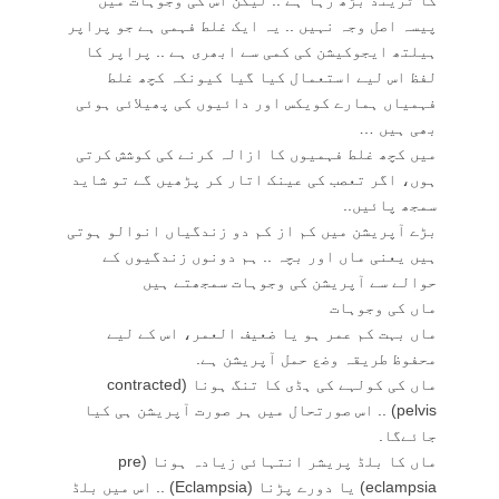
کا ٹرینڈ بڑھ رہا ہے .. لیکن اس کی وجوہات میں
پیسہ اصل وجہ نہیں .. یہ ایک غلط فہمی ہے جو پراپر
ہیلتھ ایجوکیشن کی کمی سے ابھری ہے .. پراپر کا
لفظ اس لیے استعمال کیا گیا کیونکہ کچھ غلط
فہمیاں ہمارے کویکس اور دائیوں کی پھیلائی ہوئی
بھی ہیں …
میں کچھ غلط فہمیوں کا ازالہ کرنے کی کوشش کرتی
ہوں، اگر تعصب کی عینک اتار کر پڑھیں گے تو شاید
سمجھ پائیں..
بڑے آپریشن میں کم از کم دو زندگیاں انوالو ہوتی
ہیں یعنی ماں اور بچہ .. ہم دونوں زندگیوں کے
حوالے سے آپریشن کی وجوہات سمجھتے ہیں
ماں کی وجوہات
ماں بہت کم عمر ہو یا ضعیف العمر، اس کے لیے
محفوظ طریقہ وضع حمل آپریشن ہے.
ماں کی کولہے کی ہڈی کا تنگ ہونا (contracted
pelvis) .. اس صورتحال میں ہر صورت آپریشن ہی کیا
جائےگا.
ماں کا بلڈ پریشر انتہائی زیادہ ہونا (pre
eclampsia) یا دورے پڑنا (Eclampsia) .. اس میں بلڈ