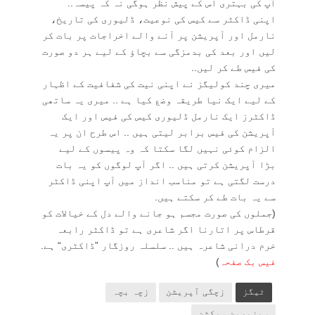
آپ کی بہتری اس کے پیش نظر ہوگی نہ کہ پیسہ..
اپنی ڈاکٹر سے کیس کی نوعیت، ڈلیوری کی تاریخ،
نارمل اور آپریشن پر آنے والے اخراجات پر بات کر
لیں اور بعد کی بدمزگی سے بچاؤ کے لیے ہر دو صورت
کی فیس طے کر لیں..
میری چند کولیگز نے اپنی نیت کی شفافیت کے اظہار
کے لیے ایک نیا طریقہ وضع کیا ہے .. میری یہ ساتھی
ڈاکٹرز ایک نارمل ڈلیوری کیس کی فیس اور ایک
آپریشن کی فیس برابر لیتی ہیں .. اس طرح ان پر یہ
الزام کوئی نہیں لگا سکتا کہ وہ پیسوں کے لیے
بڑا آپریشن کرتی ہیں .. اگر آپ لوگوں کو یہ بات
درست لگتی ہے تو مناسب انداز میں آپ اپنی ڈاکٹر
سے یہ بات طے کر سکتے ہیں.
(جملوں کی صورت مجسم ہو جانے والے دل کے خیالات کو
قرطاس پر اتارنا اگر شاعری ہے تو ڈاکٹر رابعہ
خرم درانی شاعرہ ہیں .. سلسلہ روزگار ”ڈاکٹری“ ہے.
فیس بک صفحہ
)
ٹیگز
زچگی آپریشن
زچہ بچہ
سیزیرین سیکشن