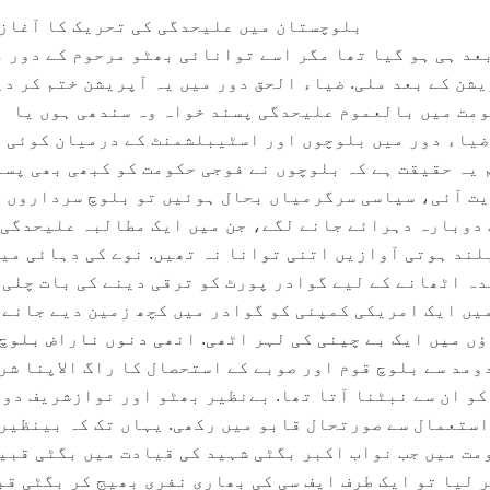
بلوچستان میں علیحدگی کی تحریک کا آغاز
بعد ہی ہو گیا تھا مگر اسے توانائی بھٹو مرحوم کے دور 
شن کے بعد ملی. ضیاء الحق دور میں یہ آپریشن ختم کر دی
کومت میں بالعموم علیحدگی پسند خواہ وہ سندھی ہوں یا
ضیاء دور میں بلوچوں اور اسٹیبلشمنٹ کے درمیان کوئی 
 یہ حقیقت ہے کہ بلوچوں نے فوجی حکومت کو کبھی بھی پسن
یت آئی، سیاسی سرگرمیاں بحال ہوئیں تو بلوچ سرداروں 
دوبارہ دہرائے جانے لگے، جن میں ایک مطالبہ علیحدگی 
بلند ہوتی آوازیں اتنی توانا نہ تھیں. نوے کی دہائی میں
ہ اٹھانے کے لیے گوادر پورٹ کو ترقی دینے کی بات چلی 
یں ایک امریکی کمپنی کو گوادر میں کچھ زمین دیے جانے 
ں میں ایک بے چینی کی لہر اٹھی. انھی دنوں ناراض بلوچ
ومد سے بلوچ قوم اور صوبے کے استحصال کا راگ الاپنا شر
و ان سے نبٹنا آتا تھا. بےنظیر بھٹو اور نوازشریف دو
استعمال سے صورتحال قابو میں رکھی. یہاں تک کہ بینظیر
ومت میں جب نواب اکبر بگٹی شہید کی قیادت میں بگٹی قبی
ر لیا تو ایک طرف ایف سی کی بھاری نفری بھیج کر بگٹی قب