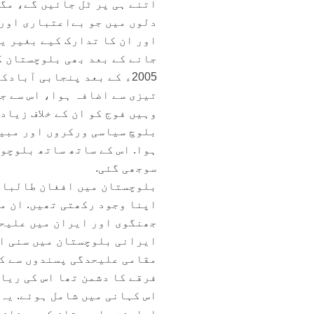
اتنے ہی پر ٹل جائیں گے، مگ
دلوں میں جو بےاعتباری اور 
اور ان کا تدارک کیے بغیر ی
جانے کے بعد بھی بلوچستان ک
2005ء کے بعد پنجابی آبا
تیزی سے اضافہ ہوا، اس سے ج
وہیں فوج کو ان کے خلاف زیاد
بلوچ سیاسی ورکروں اور مبی
ہوا. اس کے ساتھ ساتھ بلوچو
سوجھی گئی.
بلوچستان میں افغان طالبان 
اپنا وجود رکھتی تھیں. ان می
جھنگوی اور ایران میں علیحد
ایرانی بلوچستان میں سنی اک
مقامی علیحدگی پسندوں سے کو
فرقے کا دشمن تھا اس کی ریاس
اس کہانی میں شامل ہوئے. یہ
اہلسنت بلوچستان کے رمضان 