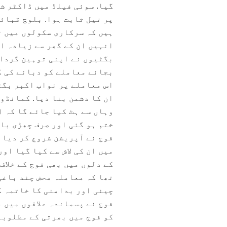
گیا. سوئی فیلڈ میں ڈاکٹر ش
پر تیل ثابت ہوا. بلوچ قبائ
ہیں کہ سرکاری سکولوں میں ت
انہیں ان کے گھر سے زیادہ ا
بگٹیوں نے اپنی توہین گردان
بجائے معاملے کو دبانے کی ک
اس معاملے پر نواب اکبر بگٹ
ان کا دشمن بنا دیا. کمانڈو
وہاں سے ہٹ کیا جائے گا کہ ا
ختم ہو گئی اور صرف چھڑی با
فوج نے آپریشن شروع کر دیا ا
میں ان کی لاش سے کیا گیا او
کے دلوں میں بھی فوج کے خلاف
تھا کہ معاملہ محض چند باغی
چینی اور بدامنی کا خاتمہ ک
فوج نے پسماندہ علاقوں میں
کو فوج میں بھرتی کے مطلوبہ