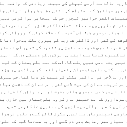
ازیہ خالد سے آرمی کیپٹن کی مبینہ زیادتی کا واقعہ جل
ل میں خواتین کے احترام کی اتنی مضبوط روایات پائی جا
عینات اکثر خواتین ٹیچرز جو کہ پنجابی ہوا کرتی تھیں
حترام بلوچیوں سے ملتا تھا. ڈاکٹر شازیہ کی بے حرمتی ک
ا جبکہ دوسری طرف اس آفیسر کے خلاف کوئی کارروائی کرن
وشش کی گئی اور ڈاکٹر شازیہ کو بیرون ملک بھجوا دیا گ
ی شہید نے جس شدومد سے فوج پر تنقید کی تھی، اس نے مشرف
 نے کیمرے کے سامنے اپنے ہی لوگوں کو دھمکی دی کہ انہی
نہیں پتہ بھی نہیں چلے گا. اس کے بعد بلوچستان کے لیے 
قی رہ گئی. بلوچ نوجوان ہتھیار اٹھا کر پہاڑوں پر چڑھ 
ور بالآخر نواب اکبر بگٹی کو شہید کر دیا گیا. جو سلوک
ر جس طریقے سے ان کی میت لائی گئی، اس نے ان کے دشمن قبا
 نفرت پھیلا دی. دوسری جانب مشرف اور ہمنواؤں کا خیال ی
 سرداروں کا ہے جنہیں مار کر وہ بلوچستان میں جاری بے
ر لیں گے. یہ پالیسی سازوں کی بدترین غلط فہمی تھی.
 عارضی ڈسپنسریاں بنائیں، سکول قائم کیے، بلوچ نوجوان
 معیار میں رعایت بھی دی گئی اور یہ سمجھا گیا کہ بلوچ