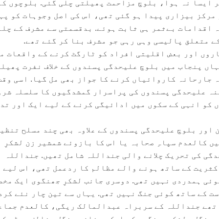
ر ایسا نہ ہوا، بلوچ مزاحمت پھیلتی چلی گئی. بلوچوں کے
مرکز بیزاری پیدا ہو گئی تھی، اس کی اصل وجوہات کو پہ
ہ اقدامات بےثمر ہی ثابت ہوئے. بدقسمتی سے مشرف کے چلے
ے متعلق پالیسی وہی رہی جو مشرف بنا کر گئے تھے.
دکاروں اور بعض اقلیتی افراد کو ٹارگٹ کرنے کے واقعات م
ہاں پنجاب میں بلوچ علیحدگی پسندوں کے خلاف نفرت پھیل
ہ جارحانہ کاروائیاں کرنے کا جواز بھی مل گیا. اسی وقت
نہ علیحدگی پسندوں کی پراسرار گمشدگیوں کا سلسلہ شرو
ں کو انہی کے سکوں میں ادائیگی کرنے کے لیے ایک اور تد
اور بلوچ علیحدگی پسندوں کے علاوہ بھی چند مسلح تنظی
ں کالعدم سپاہِ صحابہ یا اس کا بازوئے شمشیر زن لشکرِ
گی کی تحریک چلانے والی جنداللہ شامل تھیں. جنداللہ
ثریت کے ساتھ ہونے والے مظالم کا ردعمل تھی، اس لیے 
ئی ہمدردی نہیں تھی. دوسری جانب لشکرِ جھنگوی ایک مخص
ت کے ساتھ کوئی جنگ نہیں تھی. یہاں سے تین چار نئے کرد
 تھے جنداللہ کے سربراہ عبدالمالک ریگی، کالعدم جماع
مینگل، لشکرجھنگوی کے ایک رمضان مینگل مخالف دھڑے کے