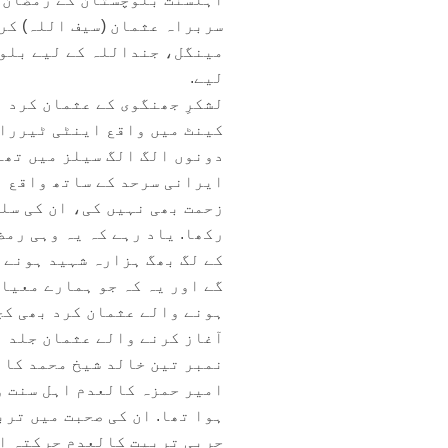
سربراہ عثمان (سیف اللہ) کر
مینگل، جنداللہ کے لیے بلوچ
لیے.
لشکرِ جھنگوی کے عثمان کرد 
کینٹ میں واقع اینٹی ٹیرراز
ایرانی سرحد کے ساتھ واقع ا
زحمت بھی نہیں کی، ان کی سل
رکھا. یاد رہے کہ یہ وہی رم
کے لگ بھگ ہزارہ شہید ہونے ک
گے اور یہ کہ جو ہمارے معیار
ہونے والے عثمان کرد بھی کچ
آغاز کرنے والے عثمان جلد ہ
نمبر تین خالد شیخ محمد کا ب
امیر حمزہ کالعدم اہل سنت و
ہوا تھا. ان کی صحبت میں ترب
حربی تربیت کالعدم حرکتہ ال