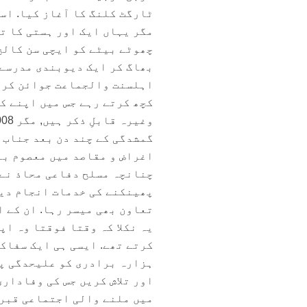
ٹارگٹ کلنگ کا آغاز کیا. اسے 2003ء میں سزائے موت سنائی گئی ت
مگر یہاں ایک اور ہستی کا تذ
چھوٹے بیٹے کو ایچی سن کالج 
بھاگ کر ایک دیوبندی مدرسے 
اہلسنت والجماعت جوائن کر ل
کچھ کرتے رہے جس میں اپنے ک
گمشدگی کے چند دن بعد جناب 
اغراض و مقاصد میں معصوم بل
چنانچہ مسلح دفاعی محاذ نے 
پھینکنے کی خدمات انجام دین
تعاون بھی میسر رہا. ان کے ا
یہ نکلا کہ وقتا فوقتا وہ ا
کرتے تھے. ایسی ہی ایک سفاکا
ہزارہ برادری کو علیحدگی پس
اور تلاش کریں جس کی وفاداری
میں ملنے والی اجتماعی قبر س