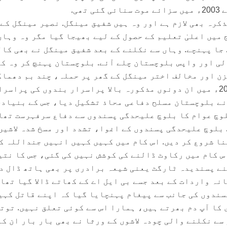
ھی.
کرہ بھی لازم ہے اور وہ ہیں شفیق مینگل. نصیر مینگل کے
میں اعلیٰ تعلیم کے حصول کے لیے بھیجا گیا مگر وہ وہاں
جا پہنچے. وہاں سے نکلنے کے بعد شفیق مینگل نے بھی کا
ی اور واپس بلوچستان چلے آئے. بلوچستان پہنچ کر وہ ک
زن اور مخالف اختر مینگل کے گھر پر حملہ، چند بم دھماک
وغیرہ قابلِ ذکر ہیں, مگر 2008ء میں ان دونوں مذکورہ بالا پراسرار بندوں کی پراسر
نے بلوچستان مسلح دفاعی محاذ تشکیل دیا، جس کے بنیادی
وچ عوام کا بلوچ علیحدگی پسندوں سے دفاع سرفہرست تھا.
بلوچ علیحدگی پسندوں کے اغوا، تشدد اور مسخ شدہ لاشیں
ا شروع کر دیں. اس کام میں کہیں کہیں انہیں جنداللہ ک
س کام میں رکاوٹ ڈالنے کی کوشش نہیں کی گئی، جس کا نتی
پنے پسندیدہ ٹارگٹ یعنی شیعہ برادری پر بھی ہاتھ ڈال د
نہ واردات کے بعد جسے بی ایل اے کے کھاتے ڈالا گیا تھا
ندوں کی جانب سے پیغام پہنچایا گیا کہ اپنے قاتل کہی
 کا آپ دم بھرتے ہیں، ہمارا اس سے کوئی تعلق نہیں. توت
ے نکلنے والی چودہ لاشوں کے ورثا نے بھی بار بار ان کا