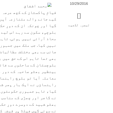
10/29/2016
قیامِ پاکستان کے کچھ عرصہ 
کیے جانے والے متنازعہ آپری
تبصرہ لکھیے
گیا اور چونکہ ان کے دورِ ح
بلوچی، سکون سے رہے اس لیے 
محاذ آرائی نہیں ہوئی. تاہم
نہیں کیا. جب ملک میں جمہور
جانب سے بھی مختلف مطالبات 
بھی تھا تاہم اس کے حق میں 
بلوچستان کے ساحلوں سے فائد
بینظیر بھٹو صاحبہ کے دور م
معاملہ آیا تو بلوچ راہنماؤ
راہنماؤں نے ایک بار پھر شد
کیا، تاہم جمہوری حکومتوں ک
نے گاجر اور چھڑی کے مناسب 
بھٹو شہید کے دوسرے دورِ حک
نے سوئی گیس فیلڈ پر قبضہ ک