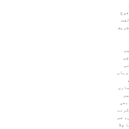
فوج
لفت
شریف
یں
چی
می
وہاں
ماری
یں
بھی
کرنے
، جس
 چلا