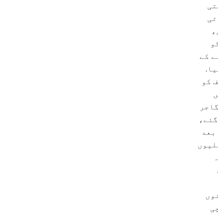
تی
تی
،
و
ے کے
یا.
 کو
ں
گاجر
گئے،
 بعد
ئلیوں
ہ
وں
ی