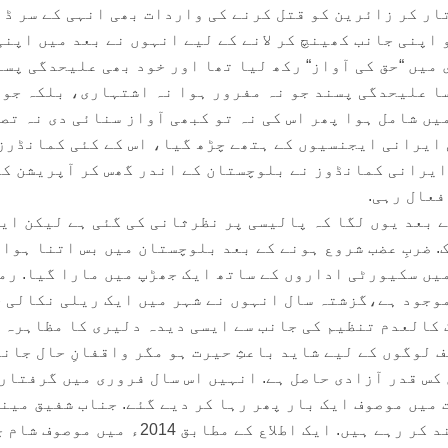
ار کر زائرین کو قتل کرنے کی واردات بھی انہی کے سر ڈ
اپنی جانب کھینچ کر لانے کے لیے انہوں نے بعد میں اپنی
میں “حق کی آواز“ رکھ لیا تھا اور خود بھی علیحدگی پسن
سا علیحدگی پسند جو نہ مفرور ہوا نہ اشتہاری، بلکہ جو
یں شامل ہوا پھر اس کی نہ تو کبھی آواز سنائی دی نہ تص
ایرانی ایجنسیوں کے ہتھے چڑھ گیا، اس کے کئی کمانڈرز
ایرانی کمانڈوز نے بلوچستان کے اندر گھس کر آپریشن ک
عال رہی.
ے بعد یوں لگا کہ پالیسی پر نظرثانی کی گئی ہے لیکن ای
ک. ضربِ عضب شروع ہونے کے بعد بلوچستان میں بس اتنا ہوا 
یں سکیورٹی اداروں کے ساتھ ایک جھڑپ میں مارا گیا. رم
وجود ہے،گزشتہ سال انہوں نے شہر میں ایک ریلی نکالی ج
ک کالعدم تنظیم کی جانب سے ایسی دیدہ دلیری کا مظاہرہ
 لوگوں کے لیے شاید باعثِ حیرت ہو مگر واقفانِ حال جان
کس قدر آزادی حاصل ہے. انہیں اس سال فروری میں گرفتار
 میں موصوف ایک بار پھر رہا کر دیے گئے. جناب شفیق مین
بھی بدستور ”حق کی آواز“ بلند کر رہے ہیں. ایک اطلاع کے مطابق 2014ء میں 