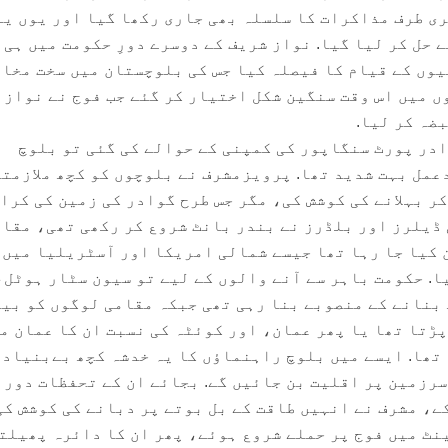
ری طرف مذاکرات کا سلسلہ بھی جاری رکھا گیا اور یوں یہ
 حل کر لیا گیا. نواز شریف کے دوسرے دورِ حکومت میں ہی 
وں کے قیام کا فیصلہ کیا جس کی بلوچستان میں سخت مخا
ں میں اس وقت سنگین شکل اختیار کر گئے جب فوج نے نواز 
ضہ کر لیا.
ادر پورٹ سنگاپور کی کمپنی کے حوالے کی گئی تو بلوچ
عمل بہت شدید تھا. پرویزمشرف نے بلوچوں کو کچھ ملازمت
ر بہلانے کی کوشش کی، مگر جس طرح گوادر کی زمین کی کرا
ڈیلرز اور بلڈرز نے بندر بانٹ شروع کر رکھی تھی، مقا
ن کیا جا رہا تھا جیسے شمالی امریکا اور آسٹریلیا میں 
ا. حکومت باہر سے آنے والوں کے لیے تو سیون سٹار ہوٹل،
بنانے کے منصوبے بنا رہی تھی جبکہ مقامی لوگوں کو بی
پڑتا تھا یا پھر عمان، اور کوئٹہ کی نسبت ان کا عمان م
تھا. ایسے میں بلوچ راہنماؤں کا یہ خدشہ کچھ بےبنیاد 
سرزمین پر اقلیت بن جائیں گے. بجائے ان کے تحفظات دور 
ے، مشرف نے انہیں طاقت کے بل بوتے پر دبانے کی کوشش کی
نٹ میں فوج پر حملے شروع ہوئے، پھر ان کا دائرہ پھیلتا