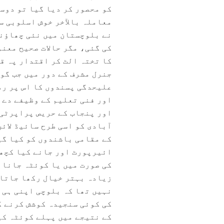
کو محصور کر دیا گیا تو دوس
معاملہ بالآخر خوش اسلوبی سے
نے بلوچستان میں نئی چھاؤنی
کی گئی، مگر حالات صحیح معنو
کا تختہ الٹ کر اقتدار پہ قب
جنرل مشرف کے دور میں جب گو
علیحدگی پسندوں کا اس پر رد
اور فنی تعلیم کے وظیفے دے ک
اور پنجاب کے حریص پراپرٹی 
آبادی کو اسی طرح سائیڈ لائ
کے مقامی باشندوں کو کیا گی
ائیرپورٹ اور جانے کیا کچھ 
کی صورت میں یا کوئٹہ جانا 
زیادہ بہتر خیال رکھا جاتا 
نہیں تھا کہ بلوچی اپنی ہی 
کی کوئی سنجیدہ کوشش کرنے ک
کے نتیجے میں پہلے کوئٹہ کی