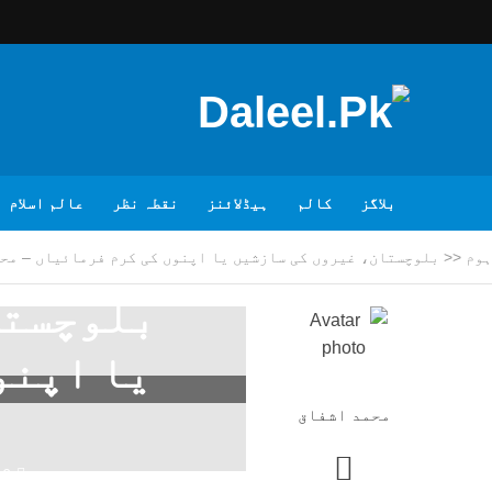
بلاگز
کالم
ہیڈلائنز
نقطہ نظر
عالم اسلام
ہوم
<<
بلوچستان، غیروں کی سازشیں یا اپنوں کی کرم فرمائیاں – مح
بلوچستا
یا اپنو
محمد اشفاق
16