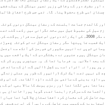
د اور مشرف دور کے وفاقی وزیر نصیر مینگل کے بیٹے شفیق
ستان اسی طرح محفوظ پناہ گاہ تھی جس طرح افغان طالبا
اور کالعدم جماعت اہلسنت کے رمضان مینگل دونوں کوئٹہ
م سیل کی مضبوط جیل میں سخت نگرانی میں رکھے گئے تھے.
دونوں الگ الگ سیلز میں تھے مگر 2008ء کی ایک رات دونوں اس جیل سے فرار ہوگئے. 
یک قصبے جا پہنچا مگر رمضان مینگل نے تو کوئٹہ چھوڑنے
یمانی ٹوپی نے انہیں سکیورٹی فورسز کی آنکھ سے اوجھل
ضان مینگل ہیں، جنہوں نے دہشتگردی کے ایک واقعے میں پ
ے بعد اعلانیہ یہ فرمایا تھا کہ وہ سینچری پوری کر کے 
 پر پورا نہ اترا، اسے ہم کچل ڈالیں گے. ان کے ساتھ فر
ھ کم نہیں تھے. ایک ٹرک ڈرائیور کے طور پر عملی زندگی 
ی داؤد بدینی کے ساتھی بن گئے. داؤد القاعدہ کے اس وقت
ھانجا بھی لگتا تھا اور رمزی یوسف کا سالا بھی. اس کے 
الجماعت کے سرگرم راہنما تھے، گویا پورا خاندان ہی ب
یت حاصل کر کے عثمان کرد افغانستان چلا گیا تھا جہاں ا
مجاہدین کے کیمپ میں حاصل کی. واپس آ کر اس نے شیعہ کی