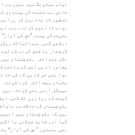
لیا، مستونگ میں بسوں سے ات
جاتی ہے. علیحدگی پسندوں کو 
تنظیم کا نام بدل کر براہوی 
ہونے کا دعوٰی کرتے رہے، ای
علیحدگی پسند ”حق کی آواز“ م
دیکھی گئی. عبدالمالک ریگی 
گرفتار یا قتل کرنے کے لیے 
مگر جنداللہ بلوچستان میں ف
پشاور اے پی ایس کے سانحے ک
ہوا بھی تو کے پی کے کی حد ت
عثمان سیف اللہ کرد کوئٹہ م
مینگل ابھی بھی کوئٹہ میں م
کینٹ کے ریڈ زون تک گئی. ای
بلوچستان کے حالات سے ناواقف
ہیں کہ بلوچستان میں انہیں 
گیا اور شاید جولائی یا اگست