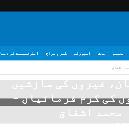
تعلیم
صحت
اسپورٹس
طنز و مزاح
انٹرٹینمنٹ کی دنیا
مد اشفاق
ن، غیروں کی سازشیں
ں کی کرم فرمائیاں –
محمد اشفاق
10/29/20
تبصرہ لکھیے
محمد اشفاق