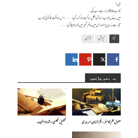
ہیں ؟
جواب ملا 6 ہزار ہے سب کی ..
میں نے یہ جواب سنا تو بالکل ساکت ہو کر رہ گیا …… اس حماقت کا کوئی جواب
مجھ سے نہ بن پڑا اور بس میں عالم تحیر میں ڈوبتا چلا گیا ……
ٹیگز
ٹیوشن
قرآن
یہ بھی پڑھیں
حصولِ علم کا سفر – فخرالزمان سرحدی
تحلیل نفیسی – شہزاد حنیف