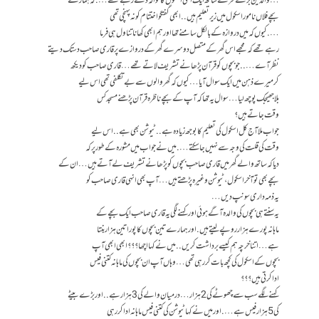
… والدین بڑے فخر کے ساتھ ایک اعلی اسکول کا حوالہ دے رہے تھے …. کہ ہمارے
بچے فلاں نامور اسکول میں زیر تعلیم ہیں .. ابھی گفتگو اختتام کو نہ پہنچی تھی
… . کیوں کہ میں دروازہ کے بالکل سامنے تھا اور ہم ابھی کھانا تناول ہی فرما
رہے تھے کہ مجھے اس گھر کے متصل دوسرے گھر کے دروازے پر قاری صاحب دستک دیتے
نظر آے ….. جو بچوں کو قرآن پڑھانے تشریف لاتے تھے … قاری صاحب کو دیکھ
کر میرے ذہن میں ایک سوال آیا … کیوں کہ گھر والوں سے بے تکلفی تھی اس لیے
بلا جھیجک پوچھ لیا … سوال یہ تھا کہ آپ کے بچے ناظرہ قرآن پڑھنے مسجد کس
وقت جاتے ہیں ؟
جواب ملا آج کل اسکول کی تعلیم کا بوجھ زیادہ ہے .. ٹیوشن بھی ہے .. اس لیے
وقت کی قلت کی وجہ سے نہیں جا سکتے …. میں نے جواب میں مشورہ کے طور پر کہ
دیا کہ ساتھ والے گھر میں قاری صاحب بچوں کو پڑھانے تشریف لے آتے ہیں …ان کے
بچے بھی تو آخر اسکول ، ٹیوشن وغیرہ پڑھتے ہیں … آپ بھی انہی قاری صاحب کو
یہ ذمہ داری سونپ دیں …
یہ سنتے ہی بچوں کی والدہ آگے ہوئی اور کہنے لگی یہ قاری صاحب ایک بچے کے
ماہانہ پورے ہزار روپے لیتے ہیں . اور ہمارے تین بچوں کا پورا تین ہزار بنتا
ہے … اتنا خرچہ ہم کیسے برداشت کریں .. میں نے کہا اچھا ؟؟؟ ابھی ابھی آپ
بچوں کے اسکول کی کچھ بات کر رہی تھی … وہاں آپ ان بچوں کی ماہانہ کتنی فیس
ادا کرتی ہیں ؟؟؟
کہنے لگے سب سے چھوٹے کی 2 ہزار … درمیان والے کی 3 ہزار ہے .. اور بڑے بیٹے
کی 5 ہزار فیس ہے …. اور میں نے کہا ٹیوشن کی کتنی فیس ماہانہ ادا کر رہی