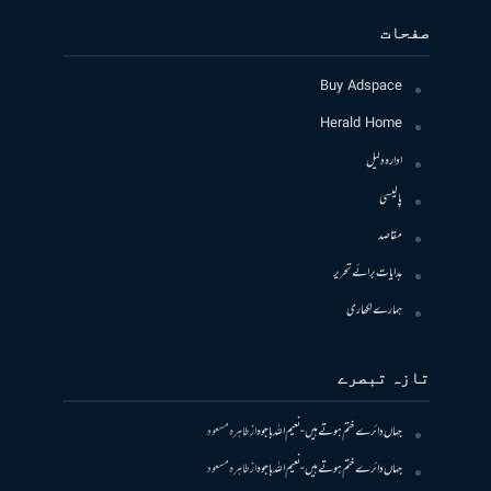
صفحات
Buy Adspace
Herald Home
ادارہ دلیل
پالیسی
مقاصد
ہدایات برائے تحریر
ہمارے لکھاری
تازہ تبصرے
جہاں دائرے ختم ہوتے ہیں- نعیم اللہ باجوہ
از
طاہرہ مسعود
جہاں دائرے ختم ہوتے ہیں- نعیم اللہ باجوہ
از
طاہرہ مسعود