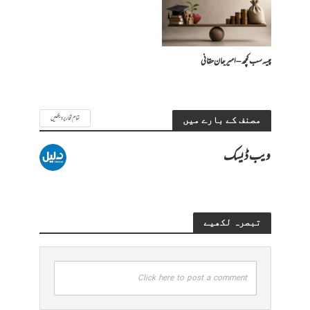
پیسہ سب کچھ – امیرجان حقانی
تمام تحاریر دیکھیں
مصنف کے بارے میں
ویب ڈیسک
تبصرہ لکھیے
Click here to post a comment