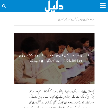
ہوم
<<
قاری صاحب کی فیس : حمزہ شبیر کشمیری
قاری صاحب کی فیس : حمزہ شبیر کشمیری
11/05/2016
تبصرہ لکھیے
ویب ڈیسک
کچھ روز قبل کی بات ہے کہ جب میں اپنے ایک عزیز کے گھر تھا … ہم سب ساتھ
بیٹھ کر ہی کھانا کھا رہے تھے ..چونکہ ان کے بچے بھی ہمارے ساتھ ہی کھانے کی
میز پر موجود تھے لہذا ہمارے درمیان بچوں کی تعلیم کے حوالہ سے گفتگو جاری تھی