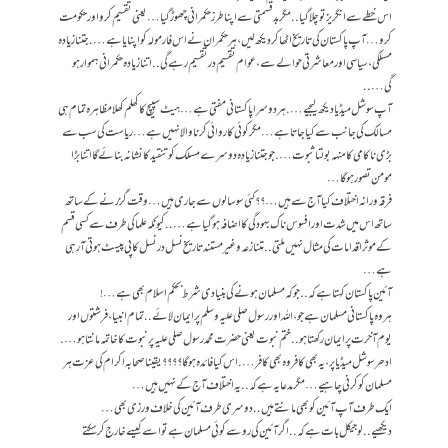
اس خطے سے انگریز تو چلا گیا..مگر بدقسمتی سے اپنا طرز حکمرانی چھوڑ گیا… یعنی تقسیم کرو اور حکومت
کرو… آپ پاکستان کی تاریخ اٹھا کر دیکھ لیں، ہر حکمران نے اس فارمولہ کو اپنایا ہے…. جتنا زیادہ
مسلکی ، سیاسی اور معاشرتی حوالے سے ، عوام تقسیم در تقسیم رہے گی.. اتنا زیادہ حکمرانی ہموار ہو
گی…..
آپ سوشل میڈیا دیکھ لیجیے….ہر دوسرا پاکستانی مفتی ہے… ہیٹ سپیچ کا کھلم کھلا مظاہرہ تمام ہی
مسالک کی جانب سے کیا جاتا ہے… مگر کوئی کاروائی کرنا والا نہیں ہے… ریاست کی سب سے
بڑی ناکامی کا منہہ بولتا ثبوت…. جو جتنا زیادہ دوسرے مسلک کو تنقید کا نشانہ بنائے گا اتنا بڑا
مومن تصور ہو گا…
فرقہ ورانہ اختلاف کیا آج سے ہیں…؟؟ کئی سو سالوں سے جاری ہیں…وقت گزرنے کے ساتھ
ساتھ اس میں شدت اور افسوس ناک بہودگی کا اضافہ ہو گیا ہے….. کیونکہ علما کی طرف سے کسی قسم
کے موثر اقدامات کی مثال نہیں ملتی.. متنازعہ و غیر مستند تاریخ نسل در نسل کاپی پیسٹ ہوتی آ رہی
ہے…
آئین پاکستان کہتا ہے کہ.. جو کہ مسلمان ہونے کی بنیادی شرط بحکم اسلام بھی ہے… !
ہر وہ پاکستانی مسلمان ہے جو، اللہ اور رسول صلی علیہ وسلم پر ایمان لائے..تمام انبیا ، فرشتوں اور
یوم آخرت پر ایمان رکھتا ہو.. ختم نبوت یعنی حضرت محمد رسول صلی علیہ پر نبوت کا خاتمہ مانتا ہو….
ادھر سوشل میڈیا پر ، یہ بھی کافر وہ بھی کافر…. اس کیا فائدہ ہو گا؟؟؟؟ یقینا صحابہ اکرام کی عزت ہر
مسلمان کو کرنی چاہیے… مگر مدعا یہ ہے کہ.. یہ اختلاف آج کے نہیں ہیں…
ایک طرف آپ آئین کو بھی مانتے ہیں.. دوسری طرف آئین کی خلاف ورزی بھی…
دیکھیے..لوجیکل بات ہے کہ.. اگر آئین کی رو سے کوئی مسلمان ہے تو اسے کیسے خارج کر سکتے