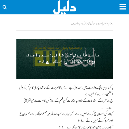
ہوم
<<
ریاست خاموش تماشائی : سیدراصدف
ریاست خاموش تماشائی : سیدراصدف
11/02/2016
تبصرہ لکھیے
نقطہ نظر
پاکستان میں ایک وزارت مذہبی امور ہوتی ہے… جس کا معزرت کے ساتھ بنیادی کام کسی ٹریول
ایجنسی سے زیادہ کا نہیں ہے…
حج اور عمرہ کے انتظامات کے علاوہ یہ وزارت کسی قسم کے متاثر کن کام سے عاری نظر آتی
ہے……
کیا امریکی مسلمان حج کرنے نہیں جاتے.. کیا بھارت سمیت دیگر غیر مسلم ممالک سے مسلمان حج
اور عمرہ کرنےنہیں جاتے…؟؟؟
کیا وزارت مذہبی امور کا صرف یہ کام رہ گیا ہے…؟؟؟