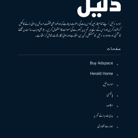
ادارہ ’دلیل‘ اپنے تمام قارئین کو اس بات کی دعوت دیتا ہے کہ وہ خود بھی مختلف مسائل پر اپنی رائے کا کھل
کر اظہار کریں اور اس کے لیے ہر تحریر پر تبصرے کی سہولت کا استعمال کریں۔ جو بھی ویب سائٹ پر لکھنے
کا متمنی ہو، وہ ادارہ ’دلیل‘ کا مستقل رکن بن سکتا ہے اور اپنی نگارشات شامل کرسکتا ہے۔
صفحات
Buy Adspace
Herald Home
ادارہ دلیل
پالیسی
مقاصد
ہدایات برائے تحریر
ہمارے لکھاری