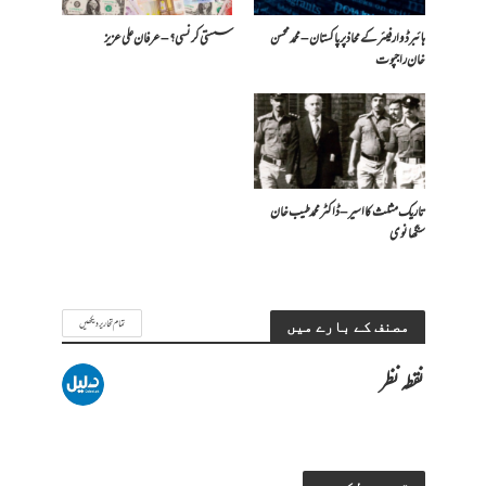
ہائبرڈ وار فیئر کے محاذ پر پاکستان – محمد محسن
سستی کرنسی؟ – عرفان علی عزیز
خان راجپوت
تاریک مثلث کا اسیر – ڈاکٹر محمد طیب خان
سنگھانوی
تمام تحاریر دیکھیں
مصنف کے بارے میں
نقطہ نظر