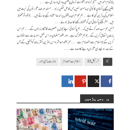
بالا تمام امور میں تقسیم کرو اور حکومت کرو کی پالیسی جاری و ساری ہے….
یقین کیجیے پاکستان کا کوئی ایسا مسئلہ نہیں جس کا حل ممکن نہ ہو… مسئلہ صرف حکمرانوں کی نیت میں
اخلاص کی بدترین کمی کا ہے… ہم عوام ان بدنیتوں پر اندھا اعتماد کیے جاتے ہیں… جو خود تو محفوظ
ہیں.. مگر کتنے پاکستانی ان کو محفوظ رکھنے کا صدقہ ہوئے….
آئیں ہم سب عہد کرتے ہیں کہ.. ہم پاکستانی اپنے لیول پر عصبیت کا شکار نہ ہوں گے…. ہم اس
بات پر اتفاق کریں گے.. جو ہم مشترک ہے..اور بطور مسلمان ہر اس عمل، اور بات سے اجتناب
کریں گے جو اسلام سے متصادم ہے….. ہم بطور معاشرہ اس بہترین اکثریت کو پہنچیں گے جس
کے بعد، ویسے ہی حکمران دینے کا وعدہ ہے…..
ٹیگز
آرٹیکل 33
اسلام سے متصادم
وزارت مذہبی امور
یہ بھی پڑھیں