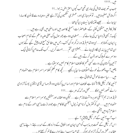
ہیں..؟؟؟؟
جب یہ تعریف شامل کی جا رہی تھی تب کیوں اعتراض نہ ہوا..؟؟
اگر دلائل مضبوط ہیں.. تو نعرہ بازی اور، عسکری تنظیموں کی آڑ لیے بغیر ، دوبارہ سے قانون کا سہارا
لیا جائے…. جیسے فتنہ قادیانیت پر لیا گیا تھا…
کافر کافر میں مشغول مکتبہ کے ، علما حضرات اسمبلی کا حصہ ہیں اور ماضی میں بھی رہے ہیں…
ایک ترمیمی قرداد پاس کی جائے کہ… مسلمان وہ ہے جو رسول پاک صلی علیہ وسلم کے تمام اصحاب
پر ایمان رکھتا ہو… نیز وہ تمام فرقہ ورانہ گمراہ کن کتب، جس میں حقائق مسخ شدہ پیش کیے گئے ہوں
ان تمام پر پابندی لگا دی جائے… جھگڑا ہی ختم…. ہمت کریں.. کب تک عام پاکستانی ایک
دوسرے کو ہلاک اور شہید کرتے رہیں گے….
آئین پاکستان کی رو سے کسی قسم کا خلاف اسلام کام نہیں ہو سکتا ہے..
چلیں آپ چھوٹے موٹے اختلاف سائیڈ پر رکھیے…. کچھ کام کھلم کھلا سراسر اسلام سے متصادم
ہیں… ریاست خاموش تماشائی ہے….
آئین کا آرٹیکل 19 کہتا ہے خلاف اسلام اور اساس پاکستان و دیگر حساس قومی ایشوز پر بولنا آزادی
رائے تصور نہیں ہو گا…. عمل درآمد کدھر ہے…؟؟؟
فرقہ ورانہ ہم آہنگی اور برداشت لازم ہے… لیکن وہ عقائد اور مشقیں جو سراسر اسلام سے
متصادم ہیں… ان کو کنٹرول کرنا اسی ٹریول ایجنسی کا کام ہے جو ورازت مذہبی امور کے نام سے
اسلام آباد میں بیٹھی ہے….
اب آپ آئین کے آرٹیکل 20 پر آئیے…..
اس آرٹیکل کے تحت ہر مذہب کو امن ایمان اور اخلاق کے دائرہ کار کے اندر رہتے ، اپنے مذہبی
عقائد پر عمل درآمد کی آزادی ہو گی… تمام مذاہب اپنے ادارے قائم کر سجتے ہیں…