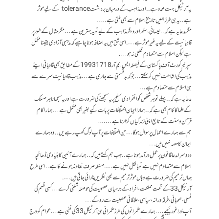
یہ آرٹیکل بہت عمدہ ہے..اور مذاہب کے درمیان برداشت tolerance کے لیے موثر
ہے.. یہ ہی طرز ہمیں تاریخ اسلام سے بھی ملتی ہے…..
مگر مدعا یہ ہے کہ.. عیسائی، سکھ اور دیگر مذاہب کے لیے تو یہ بہترین ہے… مگر مثال کے طور پر
قادیانیت کے لیے یہ غیر موثر ہے…. اسی شق میں یہ اضافہ ہونا چاہیے کہ مذہبی آزادی یقینا مکمل
ہے لیکن اسلام سے متصادم قطعی نہ ہو….
سپریم کورٹ آف پاکستان کے فیصلہ ایس ایم آر 1718 1993کے مطابق بھی قادیانی اپنے
مذہب کی اشاعت نہیں کرسکتے… جو کہ بدقسمتی سے جاری ہے…مذہب قادیانیت سرے سے
ہی اسلام سے متصادم ہے…
مدعا یہ ہے کہ.. پہلے تو ہر شخص کو انفرادی سطح پر یہ سمجھنے کی ضرورت ہے اور یہ سمجھانا ہر مسلک
کے علما کا کام بھی ہے کہ.. ہمارا ایمان اختلافات پر بات کیے بغیر بھی مکمل ہے… ہمارا کام
قرآن و سنت کے تابع اپنی زندگیاں گزارنا ہے…….
ہم سے ہمارے اعمال پر سوال ہو گا… جن اختلافات پر آپ لوگ کھپ رہے یں..وہ ہمارے
ایمان کا حصہ نہیں ہیں…
ددوسرا مدعا قانون پر عمل درآمد ہونا ہے.. جب ہم کہتے ہیں کہ.. ہمارے آئین کا بنیادی ڈھانچہ
اسلام سے متصادم نہیں ہے تو بالکل نہیں ہے…. مسئلہ صرف نفاد نہ ہونے کا ہے.. اسی طرح
جہاں ترمیم کی ضرورت ہے وہاں موثر ترمیم سے بھی نظریں چرائی جاتی ہیں….
آرٹیکل 33 کے تحت مملکت ، افراد کے درمیان عصبیت کی حوصلہ شکنی کرے… کسی قسم کی
نسلی، صوبائی ، فرقہ ورانہ، سیاسی، علاقائی عصبیت سے روکے…
آپ ذرا غور کیجیے…. ہمارے حکمرانوں کی طرز حکمرانی ہی آرٹیکل 33 کی نفی ہے… عوام کو درج