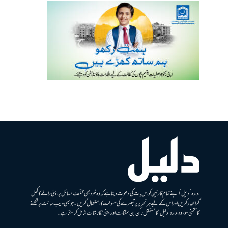
ادارہ ’دلیل‘ اپنے تمام قارئین کو اس بات کی دعوت دیتا ہے کہ وہ خود بھی مختلف مسائل پر اپنی رائے کا کھل
کر اظہار کریں اور اس کے لیے ہر تحریر پر تبصرے کی سہولت کا استعمال کریں۔ جو بھی ویب سائٹ پر لکھنے
کا متمنی ہو، وہ ادارہ ’دلیل‘ کا مستقل رکن بن سکتا ہے اور اپنی نگارشات شامل کرسکتا ہے۔