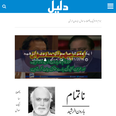
ہوم
<<
ایک چھوٹا سا سوال-ہارون الرشید
ایک چھوٹا سا سوال-ہارون الرشید
10/11/2016
تبصرہ لکھیے
ویب ڈیسک
چھوٹا
سا
ایک
سوال