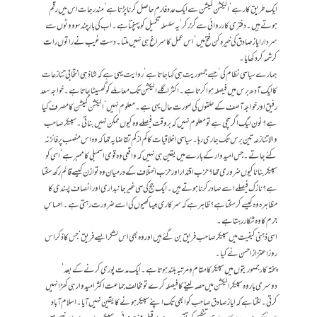
ایک طریق کار ہے‘ الیکشن کمیشن سے ایک عدد فارم حاصل کرنا پڑتا ہے‘ مندرجات اس میں رقم
ہوتے ہیں۔ دفتری کارروائی سے گزر کر‘ یہ سلسلہ تکمیل کو پہنچتا ہے۔ اب کی بار چند سو ووٹوں سے
سردار ایاز صادق کی خیرہ کن فتح میں‘ اس عمل کا سراغ ہی نہیں ملتا۔ دستِ غیب نے راتوں رات
کرشمہ کر دکھایا۔
ہمارے سیاسی نظام کی‘ جسے جمہوریت ہی کہا جاتا ہے‘ روایت یہی ہے کہ شاذ ہی انتخابی تنازعات
کا ایک آدھ برس میں فیصلہ ہوا کرتا ہے۔ اکثر اگلے الیکشن تک معاملے کو گھسیٹا جاتا ہے۔ خواجہ سعد
رفیق اور خواجہ آصف کے حلقوں کی صورت حال یہی ہے۔ معلوم نہیں‘ الیکشن کمیشن کا مصرف کیا
ہے؟ نون لیگ اگر سچی ہے تو معلوم نہیں کہ بروقت فیصلے وہ کیوں ممکن نہیں بناتی۔ سپیکر صاحب
والا تنازعہ تین برس تک جاری رہا۔ سیاسی اخلاقیات کا کم از کم تقاضا یہ تھا کہ وہ اس منصب پر فائز نہ
کئے جاتے۔ جس امیدوار کے بارے میں یقین ہی نہیں کہ واقعی وہ قومی اسمبلی کا ممبر ہے‘ اسی کو
سپیکر بنانا کیوں ضروری تھا؟ حزبِ اقتدار اور حزبِ اختلاف کے درمیان وہ توازن کیسے قائم رکھ سکتا
ہے؟ نازک فیصلے اسے صادر کرنا ہوتے ہیں۔ ایک جج کی سی غیر جانبداری اور انصاف پسندی کا
مظاہرہ وہ کیسے کر سکتا ہے؟ ظاہر ہے کہ سرکاری بیساکھیوں کی اسے ضرورت رہتی ہے۔ احساسِ
جرم کا وہ شکار رہتا ہے۔
اسی ذہنی کیفیت میں سپیکر صاحب فریق بن گئے ہیں اور وہ بھی اس لشکر ایسے فریق‘ جس کا ذکر اس
روز اعتزاز احسن نے کیا۔
پختہ کار جمہوریتوں میں سپیکر کا مقام و مرتبہ بلند ہوتا ہے۔ ایک مدت پوری کرنے کے بعد‘
دوسری بار وہ سپیکر الیکشن میں حصہ لینے کا فیصلہ کرے تو مخالف جماعت اکثر امیدوار ہی کھڑا نہیں
کرتی۔ لگتا ہے کہ ایاز صادق صاحب کو ابھی تک اپنے سپیکر ہونے کا یقین نہیں آیا۔ اسلام آباد