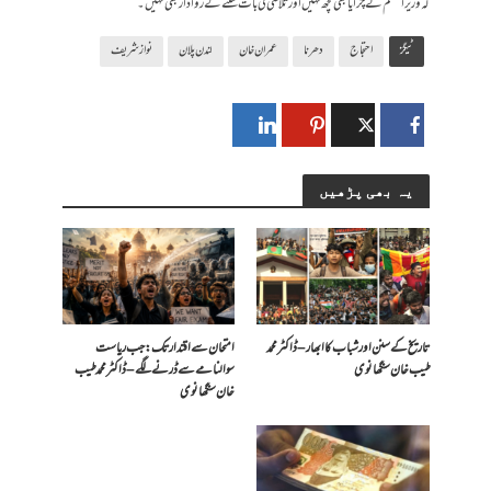
کہ وزیر اعظم نے چرایا بھی کچھ نہیں اور تلاشی کی بات سننے کے روادار بھی نہیں۔
ٹیگز
احتجاج
دھرنا
عمران خان
لندن پلان
نواز شریف
یہ بھی پڑھیں
تاریخ کے سنن اور شباب کا ابھار – ڈاکٹر محمد
امتحان سے اقتدار تک: جب ریاست
طیب خان سنگھانوی
سوالنامے سے ڈرنے لگے – ڈاکٹر محمد طیب
خان سنگھانوی