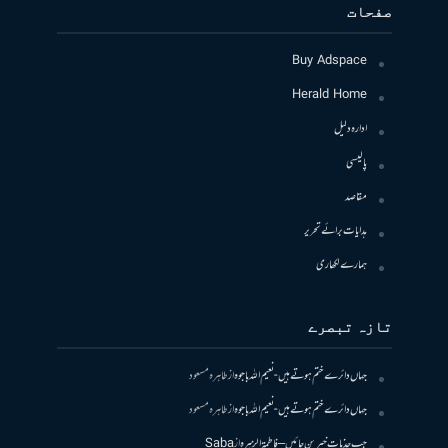
صفحات
Buy Adspace
Herald Home
ادارہ دلیل
پالیسی
مقاصد
ہدایات برائے تحریر
ہمارے لکھاری
تازہ تبصرے
جہاں دائرے ختم ہوتے ہیں- نعیم اللہ باجوہ
از
طاہرہ مسعود
جہاں دائرے ختم ہوتے ہیں- نعیم اللہ باجوہ
از
طاہرہ مسعود
جب جذبات خبر بن جائیں – فاطمۃالزہرہ
از
Saba