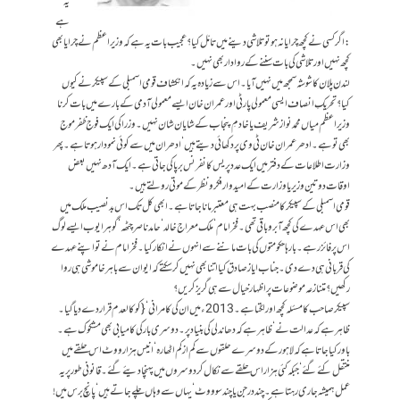
یہ
ہے
: اگر کسی نے کچھ چرایا نہ ہو تو تلاشی دینے میں تامّل کیا؟ عجیب بات یہ ہے کہ وزیر اعظم نے چرایا بھی
کچھ نہیں اور تلاشی کی بات سننے کے روادار بھی نہیں۔
لندن پلان کا شوشہ سمجھ میں نہیں آیا۔ اس سے زیادہ یہ کہ انکشاف قومی اسمبلی کے سپیکر نے کیوں
کیا؟ تحریکِ انصاف ایسی معمولی پارٹی اور عمران خان ایسے معمولی آدمی کے بارے میں بات کرنا
وزیر اعظم میاں محمد نواز شریف یا خادمِ پنجاب کے شایان شان نہیں۔ وزرا کی ایک فوج ظفر موج
بھی تو ہے۔ ادھر عمران خان ٹی وی پر دکھائی دیتے ہیں‘ ادھر ان میں سے کوئی نمودار ہوتا ہے۔ پھر
وزارت اطلاعات کے دفتر میں ایک عدد پریس کانفرنس برپا کی جاتی ہے۔ ایک آدھ نہیں بعض
اوقات دو تین وزیر یا وزارت کے امیدوار فکر و نظر کے موتی رولتے ہیں۔
قومی اسمبلی کے سپیکر کا منصب بہت ہی معتبر مانا جاتا ہے۔ ابھی کل تک اس بدنصیب ملک میں
بھی اس عہدے کی کچھ آبرو باقی تھی۔ فخر امام‘ ملک معراج خالد‘ حامد ناصر چٹھہ‘ گوہر ایوب ایسے لوگ
اس پر فائز رہے۔ بارہا حکومتوں کی بات ماننے سے انہوں نے انکار کیا۔ فخر امام نے تو اپنے عہدے
کی قربانی ہی دے دی۔ جناب ایاز صادق کیا اتنا بھی نہیں کر سکتے کہ ایوان سے باہر خاموشی ہی روا
رکھیں؟ متنازعہ موضوعات پر اظہار خیال سے ہی گریز کریں؟
سپیکر صاحب کا مسئلہ کچھ اور لگتا ہے۔ 2013ء میں ان کی کامرانی‘{ کو کالعدم قرار دے دیا گیا۔
ظاہر ہے کہ عدالت نے‘ ظاہر ہے کہ دھاندلی کی بنیاد پر۔ دوسری بار کی کامیابی بھی مشکوک ہے۔
باور کیا جاتا ہے کہ لاہور کے دوسرے حلقوں سے کم از کم اٹھارہ‘ انیس ہزار ووٹ اس حلقے میں
منتقل کئے گئے‘ جبکہ کئی ہزار اس حلقے سے نکال کر دوسروں میں پہنچا دیئے گئے۔ قانونی طور پر یہ
عمل ہمیشہ جاری رہتا ہے۔ چند درجن یا چند سو ووٹ‘ یہاں سے وہاں چلے جاتے ہیں‘ پانچ برس میں!