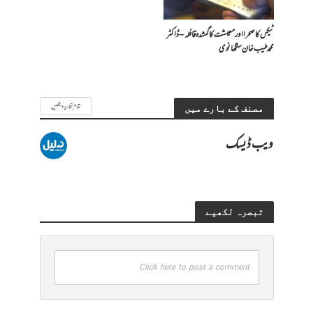
ٹیکس کا صحرا اور معیشت کا گمشدہ قافلہ – ڈاکٹر
محمد طیب خان سنگھانوی
تمام تحاریر دیکھیں
مصنف کے بارے میں
ویب ڈیسک
تبصرہ لکھیے
Click here to post a comment