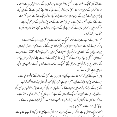
سے ملاقاتوں کا ایک سلسلہ ہے۔ تفصیل واپسی پر وہ بیان کر دیں گے۔ جہانگیر ترین سے رابطہ نہ
ہو سکا مگر ان کے قریبی دوست اسحٰق خان خاکوانی نے بتایا کہ وہ اپنے بچوں سے ملنے گئے ہیں‘ چار
پانچ دن میں لوٹ آئیں گے۔ چوہدری سرور سے پوچھا گیا: دونوں ایک جہاز سے کیوں تشریف
لے گئے؟ کہا؛ یہ محض اتفاق ہے۔ میری معلومات کے مطابق دونوں کے مراسم کچھ ایسے
خوشگوار نہیں۔ عمران خان نے اگر اپنی پارٹی کے دو لیڈروں کا گروپ بھیجنا ہوتا تو ان دونوں کا
انتخاب ہرگز نہ کرتا۔
عصر حاضر کے سب سے بڑے علّامہ‘ تحریک انصاف سے ناراض ہیں۔ ان کے دورے کا
پروگرام طے شدہ ہے اور وطن واپسی کا ہرگز کوئی ارادہ نہیں رکھتے۔ دو عدد نیم سرکاری اخباروں
میں لندن پلان کے سلسلے میں سازشوں کی تفصیلات چھپی ہیں۔ مگر یہ زیادہ تر 2014ء کے دھرنے
کی روداد پر مشتمل ہیں یا اس دعوے کی تفصیل کہ وقائع نگار نے اس سے پہلے قوم کو کس طرح باخبر
رکھا۔ شواہد اس میں کوئی نہیں۔ فرض کیجئے‘ تحریکِ انصاف والے غلط بیانی کے مرتکب ہیں تو کچھ
دن میں بات کھل جائے گی۔
باخبر لوگ یہ کہتے ہیں کہ حکومت نے اب کی بار مظاہرین سے سختی کے ساتھ نمٹنے کا فیصلہ کیا ہے۔
ان کے مطابق پروپیگنڈے کی یہ مہم‘ اسی لیے شروع کی گئی۔ فی الحال لیڈر اور دانشور کرتب
دکھائیں گے۔ پولیس کو بعد میں برتا جائے گا۔ گرفتاریاں ہوں گی‘ ضرورت پڑی تو لاٹھیاں برسیں گی
اور شاید کچھ اس سے بھی بڑھ کر۔ ایک آدھ دن کے لیے عمران خان کو بھی نظربند کیا جا سکتا ہے۔
خدانخواستہ خون بہا تو کپتان کو فساد فی الارض کا مرتکب اور واجب القتل قرار دے دیا جائے گا۔
میڈیا سیل موجود ہے۔ محقق مہیاّ ہیں۔
چھوٹا سا ایک سوال یہ ہے: اگر کسی نے کچھ چرایا نہ ہو تو تلاشی دینے میں تامّل کیا؟ عجیب بات یہ ہے