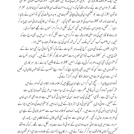
میں‘ ایک معروف کاروباری تنظیم کی تقریب چند ماہ قبل منعقد ہوئی۔ سپیکر صاحب مہمان خصوصی
تھے۔ فراواں حیرت کے ساتھ دیکھا گیا کہ دس پندرہ منٹ تک ان کا تعارف کرایا جاتا رہا۔ محترم
خاتون سیکرٹری سے‘ جو تعلیمی دنیا کی جانی پہچانی شخصیت ہیں‘ وجہ دریافت کی گئی تو انہوں نے بتایا:
یہ تعارف نامہ خود سپیکر صاحب کی طرف سے بھجوایا گیا۔ ”ہم نے تو اس کا ایک تہائی حصہ ہی پڑھ کر
سنایا‘‘۔ مکمل دستاویز ان کے ہاتھ میں تھی‘ جس کی نقل ازراہ کرم‘ انہوں نے مجھے عطا کر دی۔
بوریت کا‘ قارئین کی ناراضی کا اندیشہ ہے‘ وگرنہ میں اسے نقل کرتا۔ اس میں یہ بھی درج ہے کہ
تین برس میںکب کب‘ کس کس ملک‘ کس کس شہر کو ان کی زیارت کا شرف حاصل ہوا۔
ذہنی مریضوں کے عالمی دن پر‘ آج ایک ماہر نفسیات نے کہا کہ اکثر پاکستانی لیڈر طبّی معائنے کے
محتاج ہیں۔ خیر‘ سپیکر صاحب تو ذہنی طور پر بہت مستعد اور کارگر نظر آتے ہیں۔ کسی ماہر نفسیات
کو مگر ان کی اتنی سی مدد ضرور کرنی چاہیے کہ انہیں سپیکر ہونے کا یقین آ جائے۔ پھر سرکاری
دانشوروں میں سے کسی کو انہیں یہ بھی بتانا چاہیے کہ اگر وہ اپنے منصب کے تقاضوں کا خیال رکھیں
تو اس سے ان کی عزت میں اضافہ ہو گا‘ کمی ہرگز نہ آئے گی۔
تو وہ لندن پلان؟… شیخ رشید اگر اس لیے لندن پہنچے ہیں کہ علامہ طاہرالقادری کو دھرنے میں
شرکت پر آمادہ کریں تو یہ قابل فہم ہے۔ ان کی ساری سیاست اس طرح کی شعبدہ بازیوں سے
روشن رہتی ہے۔ قومی اسمبلی کی ایک سیٹ‘ ان کی ممتاز پارٹی کو حاصل ہے اور وہ بھی عمران خان
کے طفیل۔ وہ ٹی وی پر سنسنی خیز ٹی وی انٹرویوز کے بل پر زندہ ہیں‘ جو مقبولیت کی دوڑ میں دیوانے
ٹی وی میزبانوں کی ضرورت ہیں۔ تحریکِ انصاف کو علّامہ صاحب سے سلسلٔہِ جنبانی کے لیے ان
کی ضرورت بہرحال نہ تھی۔ عمران خان سے‘ وہ ایک ٹیلی فون کال کے فاصلے پر ہیں۔ چوہدری
سرور سے میری بات ہوئی‘ جب وہ لندن کے ہوائی اڈے سے باہر نکل رہے تھے۔کہا کہ وہ فقط
کشمیر پر پاکستان کا موقف اجاگر کرنے آئے ہیں۔ ارکان پارلیمنٹ کے علاوہ بہت سی اہم شخصیات