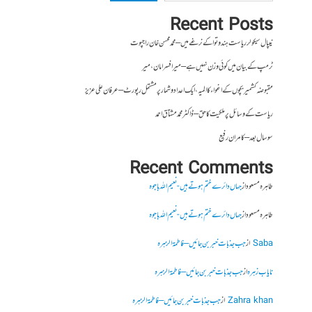
Recent Posts
نیپال سیکولر ریاست ہندوتوا کے نرغے میں – محمد محسن خان راجپوت
ٹرمپ کے بیان میں کوئی وزن نہیں ہے – میر افسرامان،میر
مقبوضہ کشمیر بچوں کے اغواء کا المیہ، ایک اعداد و شمار پر مشتمل رپورٹ – عرفان علی عزیز
ریاست کے وسائل پر ملکیت کا حق – ڈاکٹر محمد مشتاق احمد
سو سال بعد – کامران رفیع
Recent Comments
طاہرہ مسعود
از
جہاں دائرے ختم ہوتے ہیں- نعیم اللہ باجوہ
طاہرہ مسعود
از
جہاں دائرے ختم ہوتے ہیں- نعیم اللہ باجوہ
Saba
از
جب جذبات خبر بن جائیں – فاطمۃالزہرہ
نایاب زہرہ
از
جب جذبات خبر بن جائیں – فاطمۃالزہرہ
Zahra khan
از
جب جذبات خبر بن جائیں – فاطمۃالزہرہ