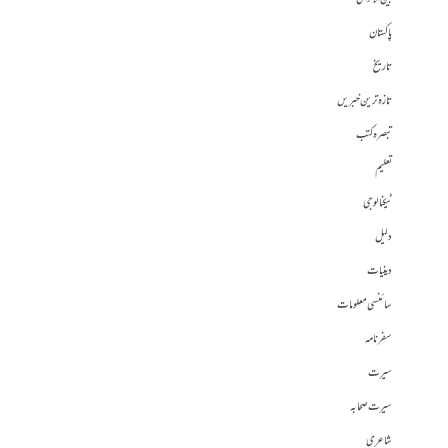
پاکستان
تاریخ
تازہ ترین خبریں
تبصرہ کتب
تعلیم
ٹیکنالوجی
دلیل
دینیات
سائنسی معلومات
سفرنامہ
سیرت
سیرت صحابہ
شاعری