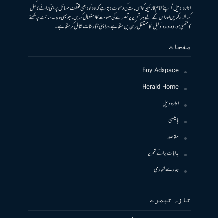
ادارہ ’دلیل‘ اپنے تمام قارئین کو اس بات کی دعوت دیتا ہے کہ وہ خود بھی مختلف مسائل پر اپنی رائے کا کھل
کر اظہار کریں اور اس کے لیے ہر تحریر پر تبصرے کی سہولت کا استعمال کریں۔ جو بھی ویب سائٹ پر لکھنے
کا متمنی ہو، وہ ادارہ ’دلیل‘ کا مستقل رکن بن سکتا ہے اور اپنی نگارشات شامل کرسکتا ہے۔
صفحات
Buy Adspace
Herald Home
ادارہ دلیل
پالیسی
مقاصد
ہدایات برائے تحریر
ہمارے لکھاری
تازہ تبصرے