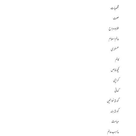
شخصیات
صحت
طنز و مزاح
عالم اسلام
عسکری
کالم
کچھ خاص
کراچی
کہانی
گوشہ خواتین
گوشہ ہند
مباحث
مذاہب عالم