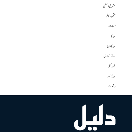
مشرق وسطی
منتخب کالم
مہمات
میڈیا
میڈیا واچ
نئے لکھاری
نقطہ نظر
ہیڈلائنز
واقعات