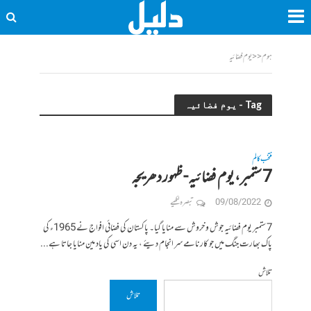
ہوم
<<
یوم فضائیہ
Tag - یوم فضائیہ
منتخب کالم
7 ستمبر، یوم فضائیہ- ظہور دھریجہ
09/08/2022
تبصرہ لکھیے
7 ستمبر یوم فضائیہ جوش و خروش سے منایا گیا۔ پاکستان کی فضائی افواج نے 1965ء کی
پاک بھارت جنگ میں جو کارنامے سر انجام دیئے ، یہ دن اسی کی یاد مین منایا جاتا ہے...
تلاش
تلاش