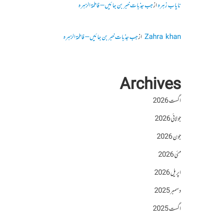
نایاب زہرہ
از
جب جذبات خبر بن جائیں – فاطمۃالزہرہ
Zahra khan
از
جب جذبات خبر بن جائیں – فاطمۃالزہرہ
Archives
اگست 2026
جولائی 2026
جون 2026
مئی 2026
اپریل 2026
دسمبر 2025
اگست 2025