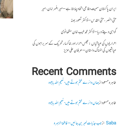
ایران پاکستان سمیت دفاعی اتحاد چاہتا ہے – میر افسر امان،میر
حتی النصر ، حتی القدس – ڈاکٹر تصور بھٹہ
گواہی دیتے دریا – ڈاکٹر محمد طیب خان سنگھانوی
احراریوں کی عیاشیاں : مجلس احرار اور خاکسار تحریک کے سربراہوں کی
عیاشیوں کی المناک داستان – عرفان علی عزیز
Recent Comments
طاہرہ مسعود
از
جہاں دائرے ختم ہوتے ہیں- نعیم اللہ باجوہ
طاہرہ مسعود
از
جہاں دائرے ختم ہوتے ہیں- نعیم اللہ باجوہ
Saba
از
جب جذبات خبر بن جائیں – فاطمۃالزہرہ