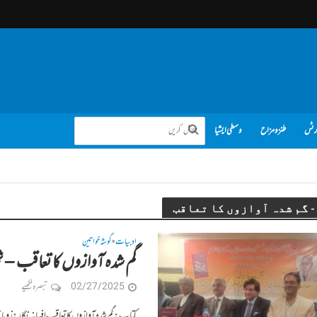
رٹس
طنز و مزاح
وسطی ایشیا
ادبیات
گوشہ خواتین
•
گم شدہ آوازوں کا تعاقب – ثمی
02/27/2025
تبصرہ لکھیے
کتاب:گم شدہ آوازوں کا تعاقب افسانہ نگار: زویا حس