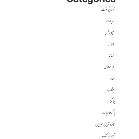
Categories
اختلافی نوٹ
ادبیات
اسپورٹس
افسانہ
افسانہ
افغانستان
الحاد
انتخاب
بلاگز
پاکستانیات
تازہ ترین خبریں
تبصرہ کتب