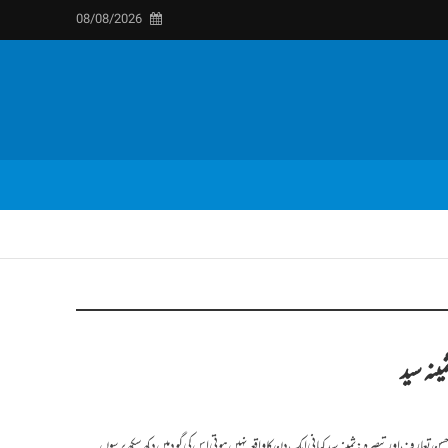
08/08/2026
نہ سید
ن تعارف اور تبصرہ:ثمینہ سید کہانی ایک دن کا واقعہ نہیں ہوتی اس کی گود میں دکھ سکھ برسوں