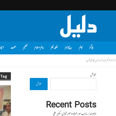
بلاگز
کالم
ہیڈلائنز
نقطہ نظر
عالم اسلام
تعلیم
صحت
اسپو
ہوم
<<
گم شدہ آوازوں کا تعاقب
تلاش
Tag - گم شدہ آوازوں کا تعاقب
تلاش
Recent Posts
وجودِ خدا، مذہب اور موجودہ صورتحال- کبیر علی