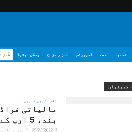
تعلیم
صحت
اسپورٹس
طنز و مزاح
وسطی ایشیا
تازہ ترین خبریں
بند، 5 ارب کے جرمانے
05/22/2022
تبصرہ لکھیے