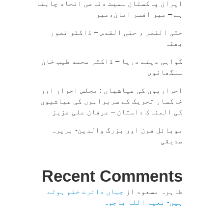
ایران پاکستان سمیت دفاعی اتحاد چاہتا
ہے – میر افسر امان،میر
حتی النصر ، حتی القدس – ڈاکٹر تصور
بھٹہ
گواہی دیتے دریا – ڈاکٹر محمد طیب خان
سنگھانوی
احراریوں کی عیاشیاں : مجلس احرار اور
خاکسار تحریک کے سربراہوں کی عیاشیوں
کی المناک داستان – عرفان علی عزیز
موبائل فون اور بزرگ والدین- بریرہ
صدیقی
Recent Comments
طاہرہ مسعود
از
جہاں دائرے ختم ہوتے
ہیں- نعیم اللہ باجوہ