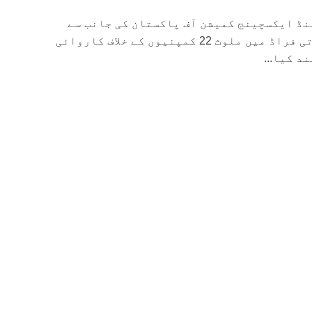
ینڈ ایکسچینج کمیشن آف پاکستان کی جانب سے
2020-21 کے دوران مالیاتی فراڈ میں ملوث 22 کمپنیوں کے خلاف کاروائی
د کیا...