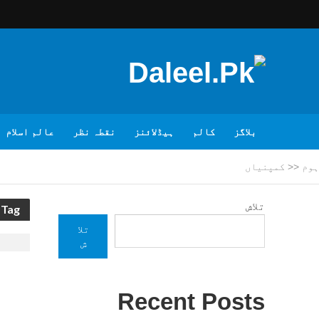
بلاگز
کالم
ہیڈلائنز
نقطہ نظر
عالم اسلام
ہوم
<<
کمپنیاں
تلاش
Tag - کمپنیاں
تلا
ش
Recent Posts