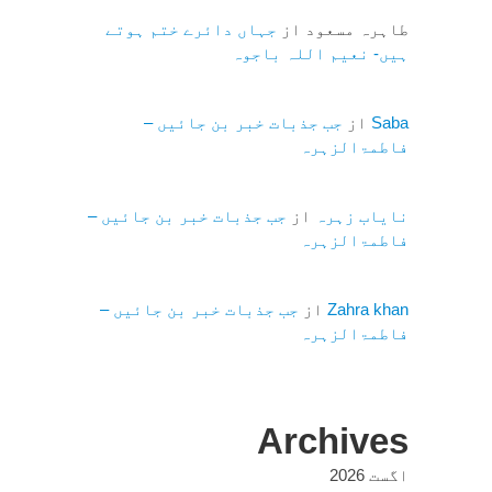
طاہرہ مسعود
از
جہاں دائرے ختم ہوتے
ہیں- نعیم اللہ باجوہ
Saba
از
جب جذبات خبر بن جائیں –
فاطمۃالزہرہ
نایاب زہرہ
از
جب جذبات خبر بن جائیں –
فاطمۃالزہرہ
Zahra khan
از
جب جذبات خبر بن جائیں –
فاطمۃالزہرہ
Archives
اگست 2026