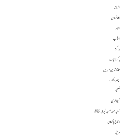
افسانہ
افغانستان
الحاد
انتخاب
بلاگز
پاکستانیات
تازہ ترین خبریں
تبصرہ کتب
تعلیم
ٹیکنالوجی
خطبہ جمعہ مسجد نبوی ﷺ
دفاع پاکستان
دلیل