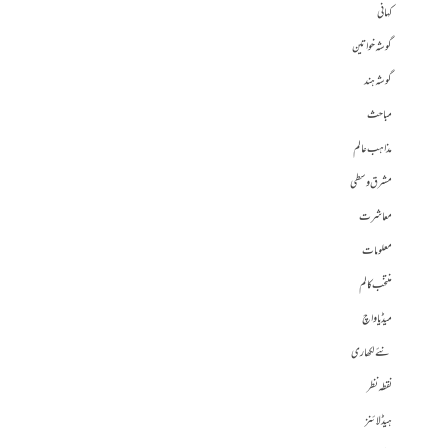
کہانی
گوشہ خواتین
گوشہ ہند
مباحث
مذاہب عالم
مشرق وسطی
معاشرت
معلومات
منتخب کالم
میڈیا واچ
نئے لکھاری
نقطہ نظر
ہیڈلائنز