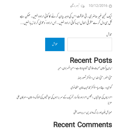
10/12/2016
تبصرہ لکھیے
ایک لمبی غیر حاضری۔ فی الوقت اس کی وجہ بیان کرنے کا کوئی ارادہ نہیں۔ ممکن ہے
کل ہی دل کرے مگر فی الحال ایسا کوئی ارادہ نہیں۔ بس ارادہ‘ دعویٰ کرنا زیبا نہیں...
تلاش
تلاش
Recent Posts
ایران پاکستان سمیت دفاعی اتحاد چاہتا ہے – میر افسر امان،میر
حتی النصر ، حتی القدس – ڈاکٹر تصور بھٹہ
گواہی دیتے دریا – ڈاکٹر محمد طیب خان سنگھانوی
احراریوں کی عیاشیاں : مجلس احرار اور خاکسار تحریک کے سربراہوں کی عیاشیوں کی المناک داستان – عرفان علی
عزیز
موبائل فون اور بزرگ والدین- بریرہ صدیقی
Recent Comments