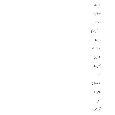
دینیات
روحانیات
سفرنامہ
سوشل میڈیا
سیرت
سیرت صحابہ
شاعری
شخصیات
صحت
طنز و مزاح
عالم اسلام
کالم
کچھ خاص