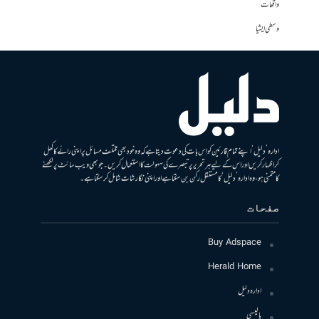
واقعات
وسطی ایشیا
ادارہ ’دلیل‘ اپنے تمام قارئین کو اس بات کی دعوت دیتا ہے کہ وہ خود بھی مختلف مسائل پر اپنی رائے کا کھل
کر اظہار کریں اور اس کے لیے ہر تحریر پر تبصرے کی سہولت کا استعمال کریں۔ جو بھی ویب سائٹ پر لکھنے
کا متمنی ہو، وہ ادارہ ’دلیل‘ کا مستقل رکن بن سکتا ہے اور اپنی نگارشات شامل کرسکتا ہے۔
صفحات
Buy Adspace
Herald Home
ادارہ دلیل
پالیسی