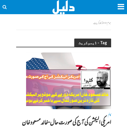
ہوم
<<
ڈیموکریٹ
Tag - ڈیموکریٹ
کالم
امریکی الیکشن کی آج کی صورت حال-خالد مسعود خان