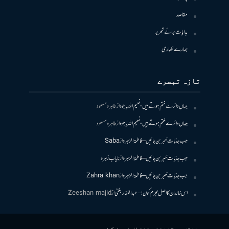
مقاصد
ہدایات برائے تحریر
ہمارے لکھاری
تازہ تبصرے
جہاں دائرے ختم ہوتے ہیں- نعیم اللہ باجوہ
از
طاہرہ مسعود
جہاں دائرے ختم ہوتے ہیں- نعیم اللہ باجوہ
از
طاہرہ مسعود
جب جذبات خبر بن جائیں – فاطمۃالزہرہ
از
Saba
جب جذبات خبر بن جائیں – فاطمۃالزہرہ
از
نایاب زہرہ
جب جذبات خبر بن جائیں – فاطمۃالزہرہ
از
Zahra khan
اس خاندان کا اصل مجرم کون! – عبدالغفار بگٹی
از
Zeeshan majid