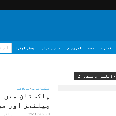
تعلیم
صحت
اسپورٹس
طنز و مزاح
وسطی ایشیا
ٹیکنالوجی
•
ہیڈلائنز
پاکستان میں ا
چیلنجز اور مو
03/10/2025
تبصرہ لکھیے