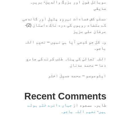
موبائل فون اور بزرگ والدین- بریرہ
صدیقی
مسلم کش فسادات نہرو، پٹیل اور گاندھی
کے متضاد رویوں کی درد ناک داستان (2)-
عرفان علی عزیز
وہ کل جو کبھی آیا ہی نہیں – نعیم اللہ
باجوہ
اللہ تعالیٰ کی پناہ طلب کرنے کی جامع
دعا – محمد عدنان
ایٹوموسو – محمد جمیل اختر
Recent Comments
طاہرہ مسعود
از
جہاں دائرے ختم ہوتے
ہیں- نعیم اللہ باجوہ