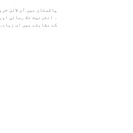
پاکستان میں آن لائن خری
۔ انٹرنیٹ تک رسائی اور
کے مقابلے میں اب زیادہ ل