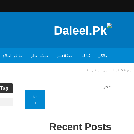
بلاگز
کالم
ہیڈلائنز
نقطہ نظر
عالم اسلام
ہوم
<<
ڈیلیوری نیٹ ورک
تلاش
Tag - ڈیلیوری نیٹ ورک
تلا
ش
Recent Posts