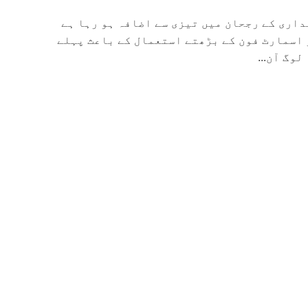
داری کے رجحان میں تیزی سے اضافہ ہو رہا ہے
 اسمارٹ فون کے بڑھتے استعمال کے باعث پہلے
وگ آن...