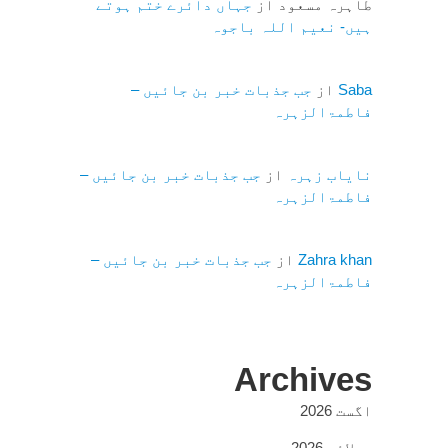
طاہرہ مسعود
از
جہاں دائرے ختم ہوتے
ہیں- نعیم اللہ باجوہ
Saba
از
جب جذبات خبر بن جائیں –
فاطمۃالزہرہ
نایاب زہرہ
از
جب جذبات خبر بن جائیں –
فاطمۃالزہرہ
Zahra khan
از
جب جذبات خبر بن جائیں –
فاطمۃالزہرہ
Archives
اگست 2026
جولائی 2026