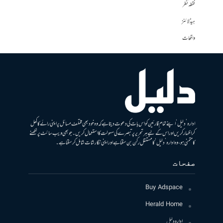
نقطہ نظر
ہیڈلائنز
واقعات
ادارہ ’دلیل‘ اپنے تمام قارئین کو اس بات کی دعوت دیتا ہے کہ وہ خود بھی مختلف مسائل پر اپنی رائے کا کھل
کر اظہار کریں اور اس کے لیے ہر تحریر پر تبصرے کی سہولت کا استعمال کریں۔ جو بھی ویب سائٹ پر لکھنے
کا متمنی ہو، وہ ادارہ ’دلیل‘ کا مستقل رکن بن سکتا ہے اور اپنی نگارشات شامل کرسکتا ہے۔
صفحات
Buy Adspace
Herald Home
ادارہ دلیل