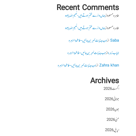
Recent Comments
طاہرہ مسعود
از
جہاں دائرے ختم ہوتے ہیں- نعیم اللہ باجوہ
طاہرہ مسعود
از
جہاں دائرے ختم ہوتے ہیں- نعیم اللہ باجوہ
Saba
از
جب جذبات خبر بن جائیں – فاطمۃالزہرہ
نایاب زہرہ
از
جب جذبات خبر بن جائیں – فاطمۃالزہرہ
Zahra khan
از
جب جذبات خبر بن جائیں – فاطمۃالزہرہ
Archives
اگست 2026
جولائی 2026
جون 2026
مئی 2026
اپریل 2026