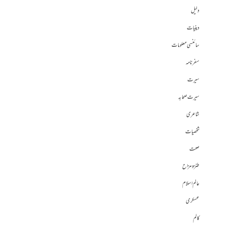
دلیل
دینیات
سائنسی معلومات
سفرنامہ
سیرت
سیرت صحابہ
شاعری
شخصیات
صحت
طنز و مزاح
عالم اسلام
عسکری
کالم