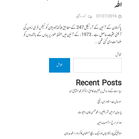
اللہ
07/27/2016
تبصرہ لکھیے
پاکستان کے آئین کے آرٹیکل 247 کے مطابق ملاکنڈ ڈویژن کو ٹیکس فری زون کی
آئینی حثیت حاصل ہے۔ 1973ء کے آئین میں متفقہ طور پر یہاں کے باشندوں کو
ضمانت دی گئی تھی...
تلاش
تلاش
Recent Posts
ریاست کے وسائل پر ملکیت کا حق – ڈاکٹر محمد مشتاق احمد
سو سال بعد – کامران رفیع
پاسبانِ حرمین شریفین – محمد محسن خان راجپوت
دوسرا رخ – آصف امین
منافق کی چار نشانیاں اور ایک سچے مسلمان کا کردار – محمد عدنان