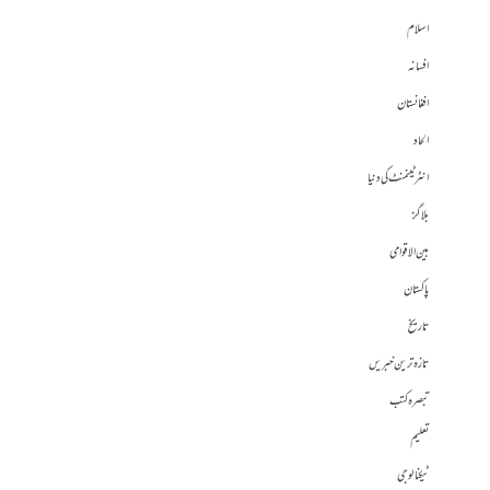
اسلام
افسانہ
افغانستان
الحاد
انٹرٹینمنٹ کی دنیا
بلاگز
بین الاقوامی
پاکستان
تاریخ
تازہ ترین خبریں
تبصرہ کتب
تعلیم
ٹیکنالوجی