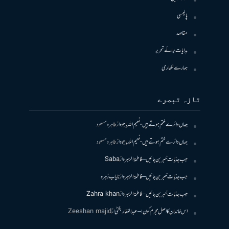
پالیسی
مقاصد
ہدایات برائے تحریر
ہمارے لکھاری
تازہ تبصرے
جہاں دائرے ختم ہوتے ہیں- نعیم اللہ باجوہ
از
طاہرہ مسعود
جہاں دائرے ختم ہوتے ہیں- نعیم اللہ باجوہ
از
طاہرہ مسعود
جب جذبات خبر بن جائیں – فاطمۃالزہرہ
از
Saba
جب جذبات خبر بن جائیں – فاطمۃالزہرہ
از
نایاب زہرہ
جب جذبات خبر بن جائیں – فاطمۃالزہرہ
از
Zahra khan
اس خاندان کا اصل مجرم کون! – عبدالغفار بگٹی
از
Zeeshan majid