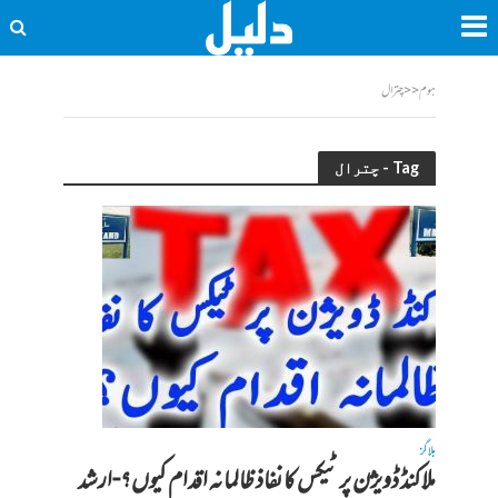
ہوم
<<
چترال
Tag - چترال
بلاگز
ملاکنڈ ڈویژن پر ٹیکس کا نفاذ ظالمانہ اقدام کیوں؟-ارشد