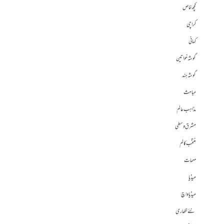
کچھ خاص
کراچی
کہانی
گوشہ خواتین
گوشہ ہند
مباحث
مذاہب عالم
مشرق وسطی
منتخب کالم
مہمات
میڈیا
میڈیا واچ
نئے لکھاری