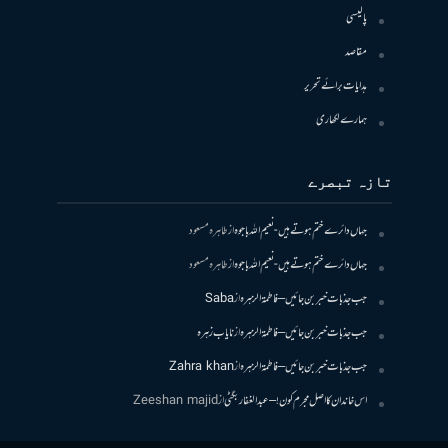
پالیسی
مقاصد
ہدایات برائے تحریر
ہمارے لکھاری
تازہ تبصرے
جہاں دائرے ختم ہوتے ہیں- نعیم اللہ باجوہ
از
طاہرہ مسعود
جہاں دائرے ختم ہوتے ہیں- نعیم اللہ باجوہ
از
طاہرہ مسعود
جب جذبات خبر بن جائیں – فاطمۃالزہرہ
از
Saba
جب جذبات خبر بن جائیں – فاطمۃالزہرہ
از
نایاب زہرہ
جب جذبات خبر بن جائیں – فاطمۃالزہرہ
از
Zahra khan
اس خاندان کا اصل مجرم کون! – عبدالغفار بگٹی
از
Zeeshan majid