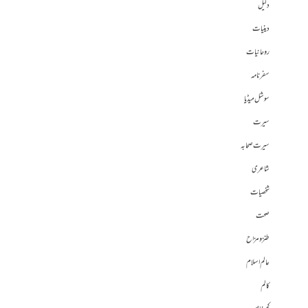
دلیل
دینیات
روحانیات
سفرنامہ
سوشل میڈیا
سیرت
سیرت صحابہ
شاعری
شخصیات
صحت
طنز و مزاح
عالم اسلام
کالم