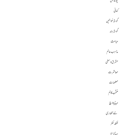
کچھ خاص
کہانی
گوشہ خواتین
گوشہ ہند
مباحث
مذاہب عالم
مشرق وسطی
معاشرت
معلومات
منتخب کالم
میڈیا واچ
نئے لکھاری
نقطہ نظر
ہیڈلائنز