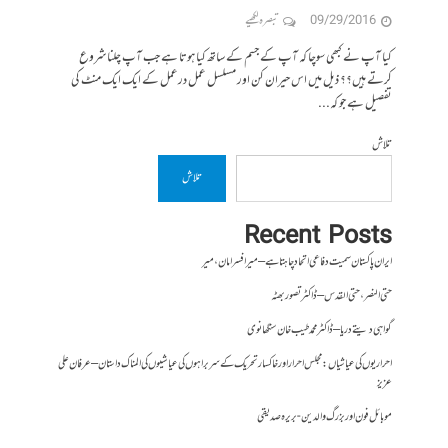
09/29/2016
تبصرہ لکھیے
کیا آپ نے کبھی سوچا کہ آپ کے جسم کے ساتھ کیا ہوتا ہے جب آپ چلنا شروع
کرتے ہیں؟؟ ذیل میں اس حیران کن اور مسلسل عمل درعمل کے ایک ایک منٹ کی
تفصیل ہے جو کہ...
تلاش
تلاش
Recent Posts
ایران پاکستان سمیت دفاعی اتحاد چاہتا ہے – میر افسر امان،میر
حتی النصر ، حتی القدس – ڈاکٹر تصور بھٹہ
گواہی دیتے دریا – ڈاکٹر محمد طیب خان سنگھانوی
احراریوں کی عیاشیاں : مجلس احرار اور خاکسار تحریک کے سربراہوں کی عیاشیوں کی المناک داستان – عرفان علی
عزیز
موبائل فون اور بزرگ والدین- بریرہ صدیقی