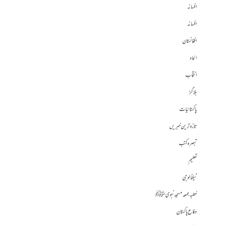
افسانہ
افسانہ
افغانستان
الحاد
انتخاب
بلاگز
پاکستانیات
تازہ ترین خبریں
تبصرہ کتب
تعلیم
ٹیکنالوجی
خطبہ جمعہ مسجد نبوی ﷺ
دفاع پاکستان