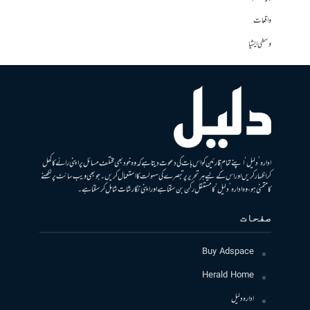
واقعات
وسطی ایشیا
ادارہ ’دلیل‘ اپنے تمام قارئین کو اس بات کی دعوت دیتا ہے کہ وہ خود بھی مختلف مسائل پر اپنی رائے کا کھل
کر اظہار کریں اور اس کے لیے ہر تحریر پر تبصرے کی سہولت کا استعمال کریں۔ جو بھی ویب سائٹ پر لکھنے
کا متمنی ہو، وہ ادارہ ’دلیل‘ کا مستقل رکن بن سکتا ہے اور اپنی نگارشات شامل کرسکتا ہے۔
صفحات
Buy Adspace
Herald Home
ادارہ دلیل