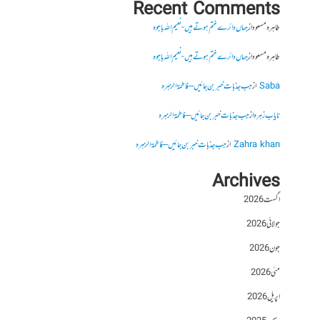
Recent Comments
طاہرہ مسعود
از
جہاں دائرے ختم ہوتے ہیں- نعیم اللہ باجوہ
طاہرہ مسعود
از
جہاں دائرے ختم ہوتے ہیں- نعیم اللہ باجوہ
Saba
از
جب جذبات خبر بن جائیں – فاطمۃالزہرہ
نایاب زہرہ
از
جب جذبات خبر بن جائیں – فاطمۃالزہرہ
Zahra khan
از
جب جذبات خبر بن جائیں – فاطمۃالزہرہ
Archives
اگست 2026
جولائی 2026
جون 2026
مئی 2026
اپریل 2026