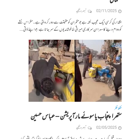
عثمانی
02/11/2025
تبصرہ لکھیے
اقتدار کی کرسی ایک عجیب نشہ ہے جو حکمران کو حقیقت سے دور کر دیتی ہے۔ مگر اس نشے
کو دوام دینے کا سہرا ان سرکاری میراثی نما خوشامدیوں کے سر جاتا ہے،جو اپنے ذاتی...
نقطہ نظر
ستھرا پنجاب یا سوئے مار آپریشن – عباس حسین
02/05/2025
تبصرہ لکھیے