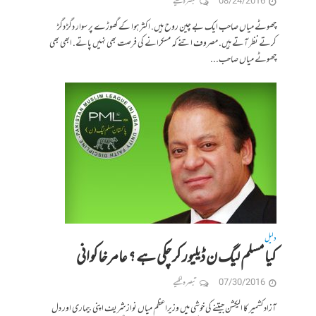
08/24/2016
تبصرہ لکھیے
چھوٹے میاں صاحب ایک بے چین روح ہیں. اکثر ہوا کے گھوڑے پر سوار دگڑ دگڑ
کرتے نظر آتے ہیں. مصروف اتنے کہ مسکرانے کی فرصت بھی نہیں پاتے. ابھی بھی
چھوٹے میاں صاحب...
دلیل
کیا مسلم لیگ ن ڈیلیور کر چکی ہے ؟ عامر خاکوانی
07/30/2016
تبصرہ لکھیے
آزاد کشمیر کا الیکشن جیتنے کی خوشی میں وزیراعظم میاں نواز شریف اپنی بیماری اور دل