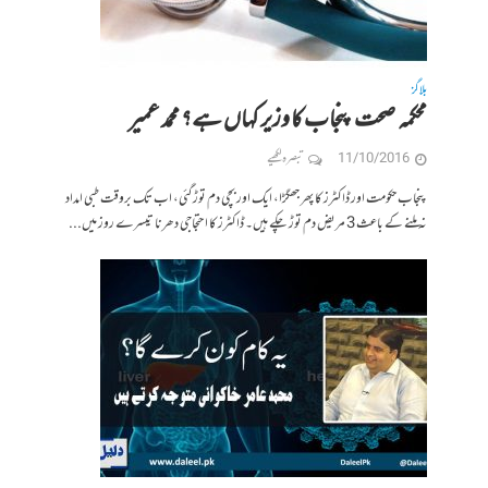
بلاگز
محکمہ صحت پنجاب کا وزیر کہاں ہے؟ محمد عمیر
11/10/2016
تبصرہ لکھیے
پنجاب حکومت اور ڈاکٹرز کا پھر جھگڑا، ایک اور بچی دم توڑ گئی، اب تک بروقت طبی امداد
نہ ملنے کے باعث 3 مریض دم توڑ چکے ہیں۔ ڈاکٹرز کا احتجاجی دھرنا تیسرے روز میں...