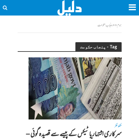
ہوم
<<
پنجاب حکومت
Tag - پنجاب حکومت
نقطہ نظر
سرکاری اشتہار یا ٹیکس کے پیسے سے قصیدہ گوئی –