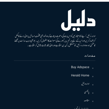
ادارہ ’دلیل‘ اپنے تمام قارئین کو اس بات کی دعوت دیتا ہے کہ وہ خود بھی مختلف مسائل پر اپنی رائے کا کھل
کر اظہار کریں اور اس کے لیے ہر تحریر پر تبصرے کی سہولت کا استعمال کریں۔ جو بھی ویب سائٹ پر لکھنے
کا متمنی ہو، وہ ادارہ ’دلیل‘ کا مستقل رکن بن سکتا ہے اور اپنی نگارشات شامل کرسکتا ہے۔
صفحات
Buy Adspace
Herald Home
ادارہ دلیل
پالیسی
مقاصد
ہدایات برائے تحریر