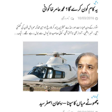
دلیل
یہ کام کون کرے گا؟ محمد عامر خاکوانی
10/03/2016
تبصرہ لکھیے
اتوار کے دن اخبارات اور سنڈے میگزین پڑھ کر فارغ ہوا ہی تھا کہ موبائل فون کی گھنٹی
بجی۔ نمبر اجنبی، آواز بھی ناآشناتھی، کوئی صاحب خانیوال سے بول رہے تھے۔ ایک...
کچھ خاص
چھوٹے میاں کا سپنا – ریحان اصغر سید