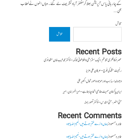
کے چار بائی پاس آپریشن بھلا کر مظفر آباد تشریف لے گئے۔ وہاں انہوں نے خطاب
بھی...
تلاش
تلاش
Recent Posts
عصرِ نو کا فکری تلاطم: ایک سقراطی و افلاطونی محاکمہ – ڈاکٹر محمد طیب خان سنگھانوی
رنجیت سنگھ کی فوج – عرفان علی عزیز
وجودِ خدا، مذہب اور موجودہ صورتحال- کبیر علی
ایران پاکستان سمیت دفاعی اتحاد چاہتا ہے – میر افسر امان،میر
حتی النصر ، حتی القدس – ڈاکٹر تصور بھٹہ
Recent Comments
طاہرہ مسعود
از
جہاں دائرے ختم ہوتے ہیں- نعیم اللہ باجوہ
طاہرہ مسعود
از
جہاں دائرے ختم ہوتے ہیں- نعیم اللہ باجوہ