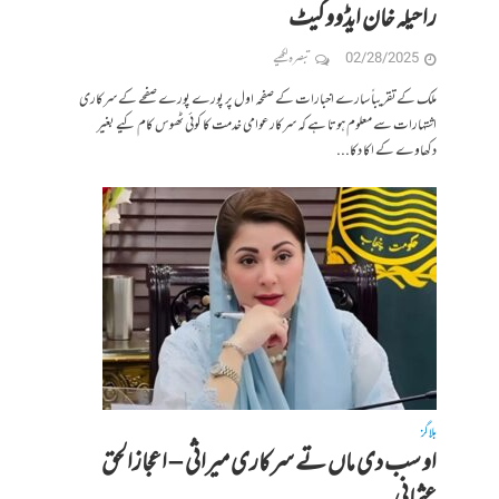
راحیلہ خان ایڈووکیٹ
02/28/2025
تبصرہ لکھیے
ملک کےتقریباً سارے اخبارات کے صفحہ اول پر پورے پورے صفحے کے سرکاری
اشتہارات سے معلوم ہوتا ہے کہ سرکار عوامی خدمت کا کوئی ٹھوس کام کیے بغیر
دکھاوے کے اکا دکا...
بلاگز
او سب دی ماں تے سرکاری میراثی – اعجازالحق