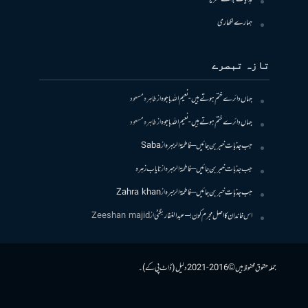
ہمارے لکھاری
تازہ تبصرے
جہاں دائرے ختم ہوتے ہیں- نعیم اللہ باجوہ
از
طاہرہ مسعود
جہاں دائرے ختم ہوتے ہیں- نعیم اللہ باجوہ
از
طاہرہ مسعود
جب جذبات خبر بن جائیں – فاطمۃالزہرہ
از
Saba
جب جذبات خبر بن جائیں – فاطمۃالزہرہ
از
نایاب زہرہ
جب جذبات خبر بن جائیں – فاطمۃالزہرہ
از
Zahra khan
اس خاندان کا اصل مجرم کون! – عبدالغفار بگٹی
از
Zeeshan majid
جملہ حقوق محفوظ ہیں © 2016-2021 دلیل (ڈاٹ پی کے)۔