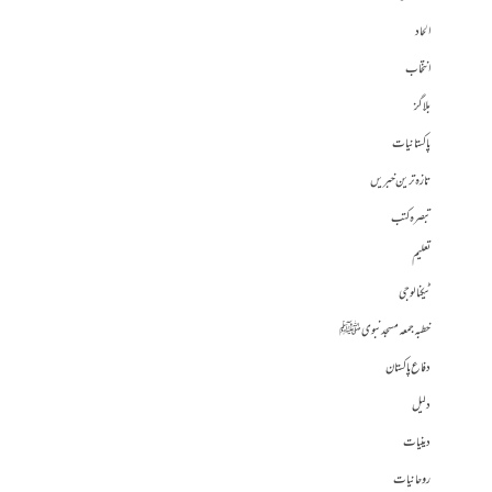
الحاد
انتخاب
بلاگز
پاکستانیات
تازہ ترین خبریں
تبصرہ کتب
تعلیم
ٹیکنالوجی
خطبہ جمعہ مسجد نبوی ﷺ
دفاع پاکستان
دلیل
دینیات
روحانیات