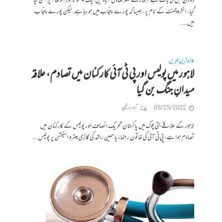
دو دن قبل کی بات ہے ،ہمارے شہر صادق آباد میں ایک اچھوتا اور انوکھا آپریشن کیا
گیا، انکروچمنٹ کے نام پر ،جیسا کہ پورے پنجاب میں ہو رہا ہے. لیکن پورے پنجاب
میں...
تازہ ترین خبریں
لاہور میں پولیس اور پی ٹی آئی کارکنان میں تصادم، علاقہ
میدانِ جنگ بن گیا
05/25/2022
تبصرہ لکھیے
لاہور کے علاقے بتی چوک میں پاکستان تحریک انصاف اور پولیس کے کارکنان میں
تصادم ہوا ہے، پی ٹی آئی کی خاتون رہنماء یاسمین راشد کی گاڑی میٹرو اسٹیشن پر پولیس...