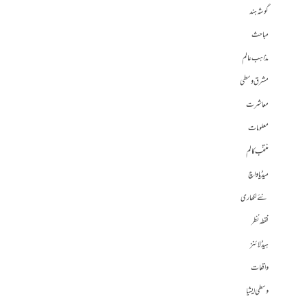
گوشہ ہند
مباحث
مذاہب عالم
مشرق وسطی
معاشرت
معلومات
منتخب کالم
میڈیا واچ
نئے لکھاری
نقطہ نظر
ہیڈلائنز
واقعات
وسطی ایشیا