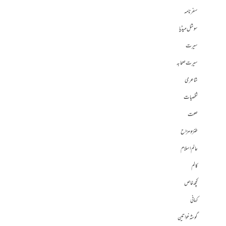
سفرنامہ
سوشل میڈیا
سیرت
سیرت صحابہ
شاعری
شخصیات
صحت
طنز و مزاح
عالم اسلام
کالم
کچھ خاص
کہانی
گوشہ خواتین