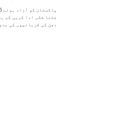
جتنا شکر ادا کریں کم ہے
دھن کی قربانیوں کی بدول