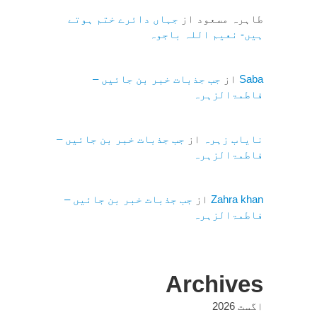
طاہرہ مسعود
از
جہاں دائرے ختم ہوتے
ہیں- نعیم اللہ باجوہ
Saba
از
جب جذبات خبر بن جائیں –
فاطمۃالزہرہ
نایاب زہرہ
از
جب جذبات خبر بن جائیں –
فاطمۃالزہرہ
Zahra khan
از
جب جذبات خبر بن جائیں –
فاطمۃالزہرہ
Archives
اگست 2026