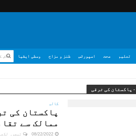
تعلیم
صحت
اسپورٹس
طنز و مزاح
وسطی ایشیا
کالم
پاکستان کی تر
ممالک سے تقاب
08/22/2022
تبصرہ لکھی