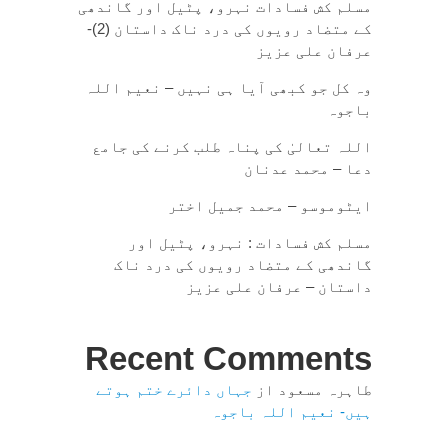
مسلم کش فسادات نہرو، پٹیل اور گاندھی
کے متضاد رویوں کی درد ناک داستان (2)-
عرفان علی عزیز
وہ کل جو کبھی آیا ہی نہیں – نعیم اللہ
باجوہ
اللہ تعالیٰ کی پناہ طلب کرنے کی جامع
دعا – محمد عدنان
ایٹوموسو – محمد جمیل اختر
مسلم کش فسادات : نہرو، پٹیل اور
گاندھی کے متضاد رویوں کی درد ناک
داستان – عرفان علی عزیز
Recent Comments
طاہرہ مسعود
از
جہاں دائرے ختم ہوتے
ہیں- نعیم اللہ باجوہ