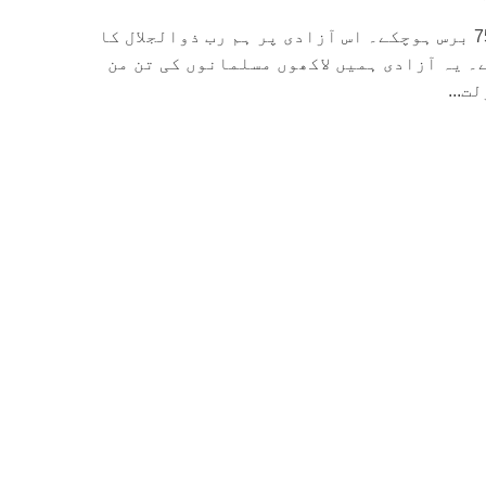
پاکستان کو آزاد ہوئے 75 برس ہوچکے۔ اس آزادی پر ہم رب ذوالجلال کا
۔ یہ آزادی ہمیں لاکھوں مسلمانوں کی تن من
ت...