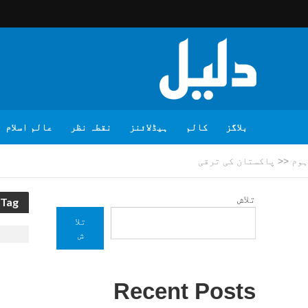
بلاگز
کالم
ہیڈلائنز
نقطہ نظر
عالم اسلام
ہوم
<<
پاکستان کی ترقی
تلاش
Tag - پاکستان کی ترقی
تلا
ش
Recent Posts