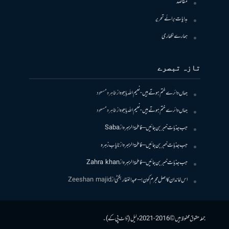
مقاصد
ہدایات برائے تحریر
ہمارے لکھاری
تازہ تبصرے
جہاں دائرے ختم ہوتے ہیں- نعیم اللہ باجوہ
از
طاہرہ مسعود
جہاں دائرے ختم ہوتے ہیں- نعیم اللہ باجوہ
از
طاہرہ مسعود
جب جذبات خبر بن جائیں – فاطمۃالزہرہ
از
Saba
جب جذبات خبر بن جائیں – فاطمۃالزہرہ
از
نایاب زہرہ
جب جذبات خبر بن جائیں – فاطمۃالزہرہ
از
Zahra khan
اس خاندان کا اصل مجرم کون! – عبدالغفار بگٹی
از
Zeeshan majid
جملہ حقوق محفوظ ہیں © 2016-2021 دلیل (ڈاٹ پی کے)۔