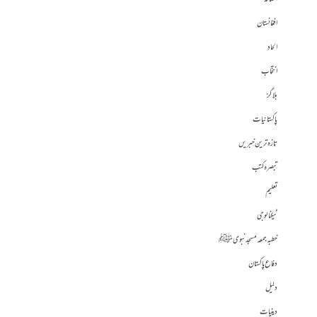
افغانستان
الحاد
انتخاب
بلاگز
پاکستانیات
تازہ ترین خبریں
تبصرہ کتب
تعلیم
ٹیکنالوجی
خطبہ جمعہ مسجد نبوی ﷺ
دفاع پاکستان
دلیل
دینیات