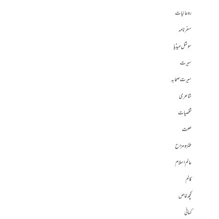
روحانیات
سفرنامہ
سوشل میڈیا
سیرت
سیرت صحابہ
شاعری
شخصیات
صحت
طنز و مزاح
عالم اسلام
کالم
کچھ خاص
کہانی