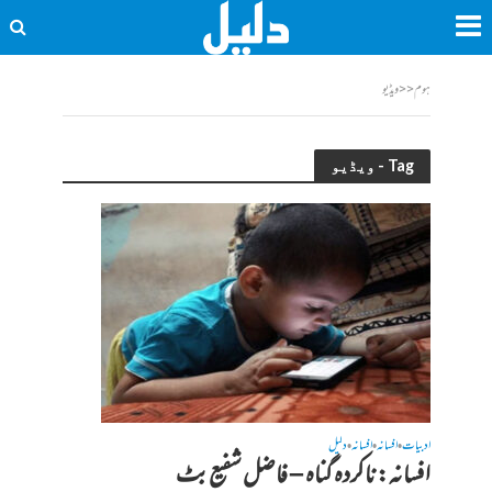
ہوم
<<
ویڈیو
Tag - ویڈیو
ادبیات
افسانہ
افسانہ
دلیل
•
•
•
افسانہ: ناکردہ گناہ – فاضل شفیع بٹ