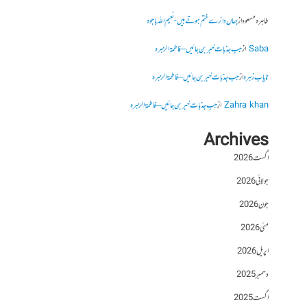
طاہرہ مسعود
از
جہاں دائرے ختم ہوتے ہیں- نعیم اللہ باجوہ
Saba
از
جب جذبات خبر بن جائیں – فاطمۃالزہرہ
نایاب زہرہ
از
جب جذبات خبر بن جائیں – فاطمۃالزہرہ
Zahra khan
از
جب جذبات خبر بن جائیں – فاطمۃالزہرہ
Archives
اگست 2026
جولائی 2026
جون 2026
مئی 2026
اپریل 2026
دسمبر 2025
اگست 2025