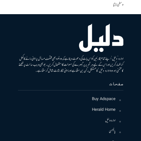
وسطی ایشیا
ادارہ ’دلیل‘ اپنے تمام قارئین کو اس بات کی دعوت دیتا ہے کہ وہ خود بھی مختلف مسائل پر اپنی رائے کا کھل
کر اظہار کریں اور اس کے لیے ہر تحریر پر تبصرے کی سہولت کا استعمال کریں۔ جو بھی ویب سائٹ پر لکھنے
کا متمنی ہو، وہ ادارہ ’دلیل‘ کا مستقل رکن بن سکتا ہے اور اپنی نگارشات شامل کرسکتا ہے۔
صفحات
Buy Adspace
Herald Home
ادارہ دلیل
پالیسی