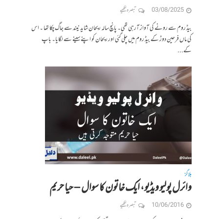
03/08/2025
تبصرہ لکھیے
بیڈ روم سے رونے کی آواز آرہی تھی۔ پانچ سالہ ریحان شاید نیند سے جاگ چکا تھا ۔ اس
کی ماں فرحین دوڑ کے بیڈ روم میں چلی گئی اور ریحان کو اپنے سینے سے لگایا۔ باپ
کے...
بلاگز
وائرل پولیو ویڈیو، ایک خاتون کا سوال – حیا حریم
10/06/2016
تبصرہ لکھیے