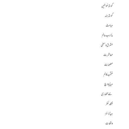
گوشہ خواتین
گوشہ ہند
مباحث
مذاہب عالم
مشرق وسطی
معاشرت
معلومات
منتخب کالم
میڈیا واچ
نئے لکھاری
نقطہ نظر
ہیڈلائنز
واقعات