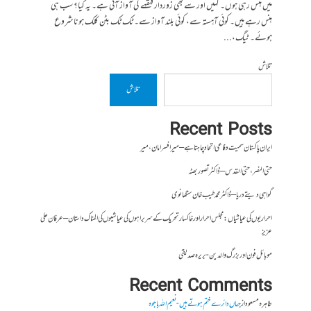
میں ہنس رہی ہوں۔ کہیں اور سے بھی زوردار قہقہے کی آواز آئی ہے۔ یہ کیا؟ سب ہی
ہنس رہے ہیں۔ کوئی آہستہ سے، کوئی بلند آواز سے۔ ٹک ٹک بٹن کلک ہونا شروع
ہوئے۔ ٹیگ،...
تلاش
تلاش
Recent Posts
ایران پاکستان سمیت دفاعی اتحاد چاہتا ہے – میر افسر امان،میر
حتی النصر ، حتی القدس – ڈاکٹر تصور بھٹہ
گواہی دیتے دریا – ڈاکٹر محمد طیب خان سنگھانوی
احراریوں کی عیاشیاں : مجلس احرار اور خاکسار تحریک کے سربراہوں کی عیاشیوں کی المناک داستان – عرفان علی
عزیز
موبائل فون اور بزرگ والدین- بریرہ صدیقی
Recent Comments
طاہرہ مسعود
از
جہاں دائرے ختم ہوتے ہیں- نعیم اللہ باجوہ