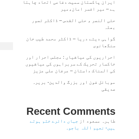
ایران پاکستان سمیت دفاعی اتحاد چاہتا
ہے – میر افسر امان،میر
حتی النصر ، حتی القدس – ڈاکٹر تصور
بھٹہ
گواہی دیتے دریا – ڈاکٹر محمد طیب خان
سنگھانوی
احراریوں کی عیاشیاں : مجلس احرار اور
خاکسار تحریک کے سربراہوں کی عیاشیوں
کی المناک داستان – عرفان علی عزیز
موبائل فون اور بزرگ والدین- بریرہ
صدیقی
Recent Comments
طاہرہ مسعود
از
جہاں دائرے ختم ہوتے
ہیں- نعیم اللہ باجوہ