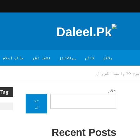
بلاگز
کالم
ہیڈلائنز
نقطہ نظر
عالم اسلام
ہوم
<<
وانیا اگروال
تلاش
Tag - وانیا اگروال
تلا
ش
Recent Posts