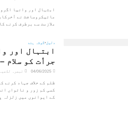
ابتہال اور وانیا اگروال
مائیکروسافٹ نے آخرکار 
ملازمت سے برطرف کرنے کا 
دلیل
•
گوشہ ہند
ابتہال اور وا
جرأت کو سلام –
04/06/2025
تبصرہ لکھیے
ظلم کے خلاف جہاد کرنے ک
کسی کم زور و ناتواں انس
کے ایوانوں میں زلزلہ پی