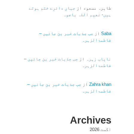
طاہرہ مسعود
از
جہاں دائرے ختم ہوتے
ہیں- نعیم اللہ باجوہ
Saba
از
جب جذبات خبر بن جائیں –
فاطمۃالزہرہ
نایاب زہرہ
از
جب جذبات خبر بن جائیں –
فاطمۃالزہرہ
Zahra khan
از
جب جذبات خبر بن جائیں –
فاطمۃالزہرہ
Archives
اگست 2026