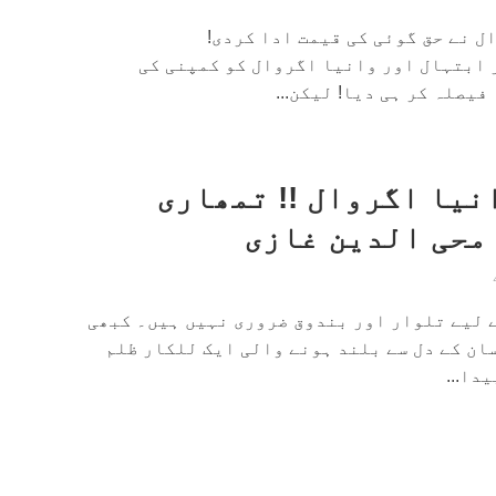
 نے حق گوئی کی قیمت ادا کردی!
ابتہال اور وانیا اگروال کو کمپنی کی
فیصلہ کر ہی دیا! لیکن...
نیا اگروال !! تمھاری
 محی الدین غازی
ے لیے تلوار اور بندوق ضروری نہیں ہیں۔ کبھی
ان کے دل سے بلند ہونے والی ایک للکار ظلم
دا...