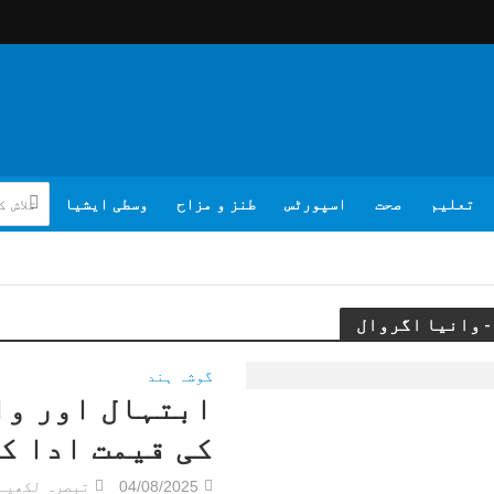
تعلیم
صحت
اسپورٹس
طنز و مزاح
وسطی ایشیا
گوشہ ہند
ابتہال اور وا
کی قیمت ادا کر
04/08/2025
تبصرہ لکھیے