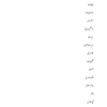
دینیات
روحانیات
سفرنامہ
سوشل میڈیا
سیرت
سیرت صحابہ
شاعری
شخصیات
صحت
طنز و مزاح
عالم اسلام
کالم
کچھ خاص