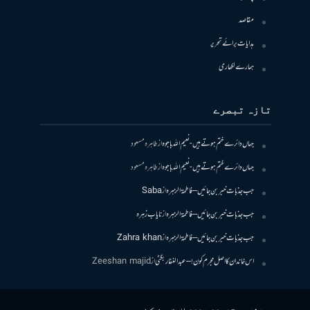
مقاصد
ہدایات برائے تحریر
ہمارے لکھاری
تازہ تبصرے
جہاں دائرے ختم ہوتے ہیں- نعیم اللہ باجوہ
از
طاہرہ مسعود
جہاں دائرے ختم ہوتے ہیں- نعیم اللہ باجوہ
از
طاہرہ مسعود
جب جذبات خبر بن جائیں – فاطمۃالزہرہ
از
Saba
جب جذبات خبر بن جائیں – فاطمۃالزہرہ
از
نایاب زہرہ
جب جذبات خبر بن جائیں – فاطمۃالزہرہ
از
Zahra khan
اس خاندان کا اصل مجرم کون! – عبدالغفار بگٹی
از
Zeeshan majid