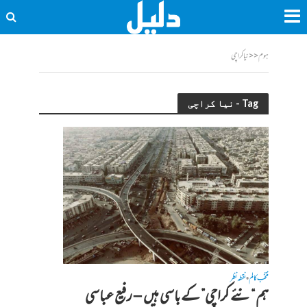
ہوم
<<
نیا کراچی
Tag - نیا کراچی
منتخب کالم
نقطہ نظر
•
ہم “نئے کراچی” کے باسی ہیں – رفیع عباسی