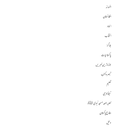
افسانہ
افغانستان
الحاد
انتخاب
بلاگز
پاکستانیات
تازہ ترین خبریں
تبصرہ کتب
تعلیم
ٹیکنالوجی
خطبہ جمعہ مسجد نبوی ﷺ
دفاع پاکستان
دلیل