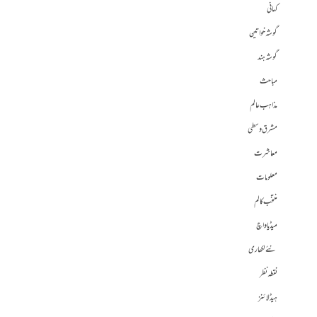
کہانی
گوشہ خواتین
گوشہ ہند
مباحث
مذاہب عالم
مشرق وسطی
معاشرت
معلومات
منتخب کالم
میڈیا واچ
نئے لکھاری
نقطہ نظر
ہیڈلائنز