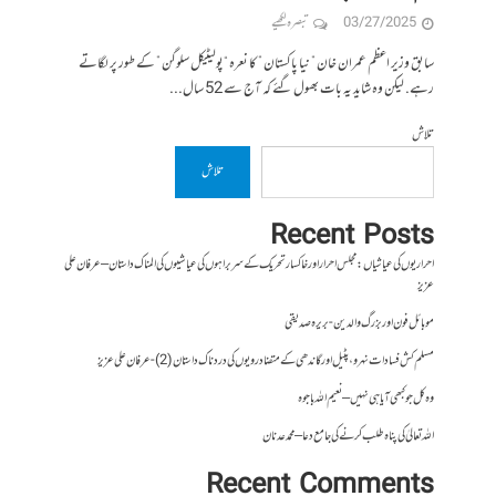
03/27/2025
تبصرہ لکھیے
سابق وزیر اعظم عمران خان ” نیا پاکستان ” کا نعرہ “پولیٹیکل سلوگن ” کے طور پر لگاتے
رہے. لیکن وہ شاید یہ بات بھول گئے کہ آج سے 52 سال...
تلاش
تلاش
Recent Posts
احراریوں کی عیاشیاں : مجلس احرار اور خاکسار تحریک کے سربراہوں کی عیاشیوں کی المناک داستان – عرفان علی
عزیز
موبائل فون اور بزرگ والدین- بریرہ صدیقی
مسلم کش فسادات نہرو، پٹیل اور گاندھی کے متضاد رویوں کی درد ناک داستان (2)- عرفان علی عزیز
وہ کل جو کبھی آیا ہی نہیں – نعیم اللہ باجوہ
اللہ تعالیٰ کی پناہ طلب کرنے کی جامع دعا – محمد عدنان
Recent Comments