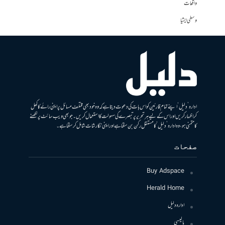
واقعات
وسطی ایشیا
ادارہ ’دلیل‘ اپنے تمام قارئین کو اس بات کی دعوت دیتا ہے کہ وہ خود بھی مختلف مسائل پر اپنی رائے کا کھل
کر اظہار کریں اور اس کے لیے ہر تحریر پر تبصرے کی سہولت کا استعمال کریں۔ جو بھی ویب سائٹ پر لکھنے
کا متمنی ہو، وہ ادارہ ’دلیل‘ کا مستقل رکن بن سکتا ہے اور اپنی نگارشات شامل کرسکتا ہے۔
صفحات
Buy Adspace
Herald Home
ادارہ دلیل
پالیسی