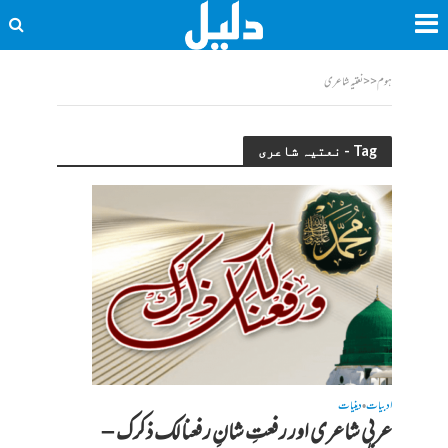
ہوم
<<
نعتیہ شاعری
Tag - نعتیہ شاعری
ادبیات
دینیات
•
عربی شاعری اور رفعتِ شانِ رفعنا لک ذکرک –