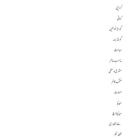
کراچی
کہانی
گوشہ خواتین
گوشہ ہند
مباحث
مذاہب عالم
مشرق وسطی
منتخب کالم
مہمات
میڈیا
میڈیا واچ
نئے لکھاری
نقطہ نظر