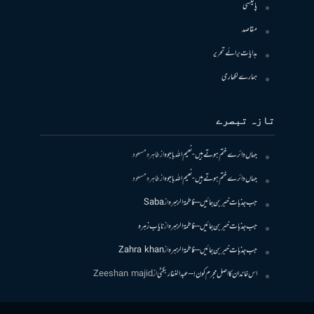
پالیسی
مقاصد
ہدایات برائے تحریر
ہمارے لکھاری
تازہ تبصرے
جہاں دائرے ختم ہوتے ہیں- نعیم اللہ باجوہ
از
طاہرہ مسعود
جہاں دائرے ختم ہوتے ہیں- نعیم اللہ باجوہ
از
طاہرہ مسعود
جب جذبات خبر بن جائیں – فاطمۃالزہرہ
از
Saba
جب جذبات خبر بن جائیں – فاطمۃالزہرہ
از
نایاب زہرہ
جب جذبات خبر بن جائیں – فاطمۃالزہرہ
از
Zahra khan
اس خاندان کا اصل مجرم کون! – عبدالغفار بگٹی
از
Zeeshan majid