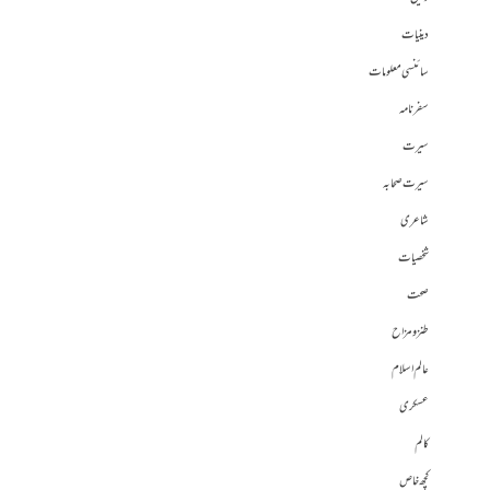
دینیات
سائنسی معلومات
سفرنامہ
سیرت
سیرت صحابہ
شاعری
شخصیات
صحت
طنز و مزاح
عالم اسلام
عسکری
کالم
کچھ خاص