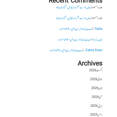
Recent Comments
طاہرہ مسعود
از
جہاں دائرے ختم ہوتے ہیں- نعیم اللہ باجوہ
طاہرہ مسعود
از
جہاں دائرے ختم ہوتے ہیں- نعیم اللہ باجوہ
Saba
از
جب جذبات خبر بن جائیں – فاطمۃالزہرہ
نایاب زہرہ
از
جب جذبات خبر بن جائیں – فاطمۃالزہرہ
Zahra khan
از
جب جذبات خبر بن جائیں – فاطمۃالزہرہ
Archives
اگست 2026
جولائی 2026
جون 2026
مئی 2026
اپریل 2026
دسمبر 2025