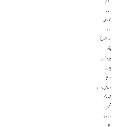
اسلام
افسانہ
افغانستان
الحاد
انٹرٹینمنٹ کی دنیا
بلاگز
بین الاقوامی
پاکستان
تاریخ
تازہ ترین خبریں
تبصرہ کتب
تعلیم
ٹیکنالوجی
دلیل