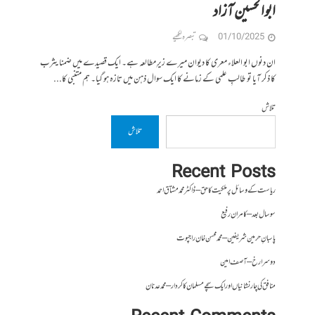
ابوالحسین آزاد
01/10/2025
تبصرہ لکھیے
ان دنوں ابو العلاء معری کا دیوان میرے زیرِ مطالعہ ہے۔ ایک قصیدے میں ضمنا یثرب
کا ذکر آیا تو طالبِ علمی کے زمانے کا ایک سوال ذہن میں تازہ ہو گیا۔ ہم متنبی کا...
تلاش
تلاش
Recent Posts
ریاست کے وسائل پر ملکیت کا حق – ڈاکٹر محمد مشتاق احمد
سو سال بعد – کامران رفیع
پاسبانِ حرمین شریفین – محمد محسن خان راجپوت
دوسرا رخ – آصف امین
منافق کی چار نشانیاں اور ایک سچے مسلمان کا کردار – محمد عدنان