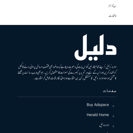
ہیڈلائنز
واقعات
ادارہ ’دلیل‘ اپنے تمام قارئین کو اس بات کی دعوت دیتا ہے کہ وہ خود بھی مختلف مسائل پر اپنی رائے کا کھل
کر اظہار کریں اور اس کے لیے ہر تحریر پر تبصرے کی سہولت کا استعمال کریں۔ جو بھی ویب سائٹ پر لکھنے
کا متمنی ہو، وہ ادارہ ’دلیل‘ کا مستقل رکن بن سکتا ہے اور اپنی نگارشات شامل کرسکتا ہے۔
صفحات
Buy Adspace
Herald Home
ادارہ دلیل