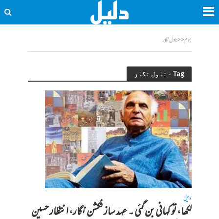
ہوم
<<
ناول نگار
Tag - ناول نگار
دلیل
لکھا، تو کہانی بن گئی ۔ عہد ساز فکشن نگار، انتظار حسین