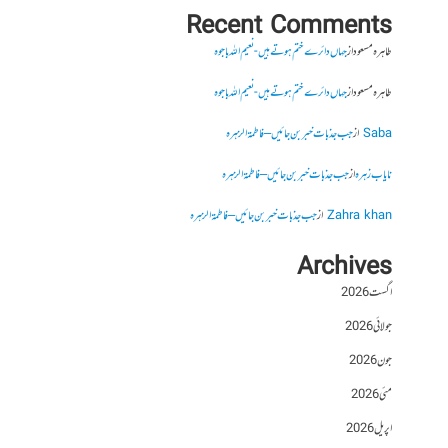
Recent Comments
طاہرہ مسعود
از
جہاں دائرے ختم ہوتے ہیں- نعیم اللہ باجوہ
طاہرہ مسعود
از
جہاں دائرے ختم ہوتے ہیں- نعیم اللہ باجوہ
Saba
از
جب جذبات خبر بن جائیں – فاطمۃالزہرہ
نایاب زہرہ
از
جب جذبات خبر بن جائیں – فاطمۃالزہرہ
Zahra khan
از
جب جذبات خبر بن جائیں – فاطمۃالزہرہ
Archives
اگست 2026
جولائی 2026
جون 2026
مئی 2026
اپریل 2026