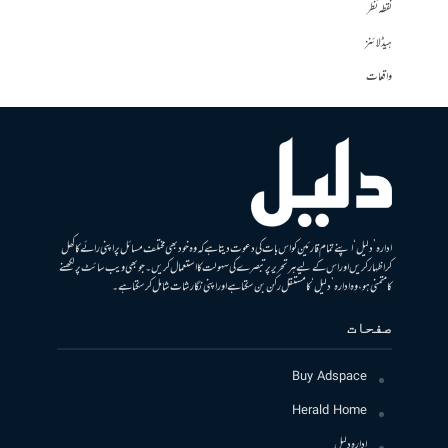
نقطہ نظر
ہیڈلائنز
واقعات
ادارہ ’دلیل‘ اپنے تمام قارئین کو اس بات کی دعوت دیتا ہے کہ وہ خود بھی مختلف مسائل پر اپنی رائے کا کھل
کر اظہار کریں اور اس کے لیے ہر تحریر پر تبصرے کی سہولت کا استعمال کریں۔ جو بھی ویب سائٹ پر لکھنے
کا متمنی ہو، وہ ادارہ ’دلیل‘ کا مستقل رکن بن سکتا ہے اور اپنی نگارشات شامل کرسکتا ہے۔
صفحات
Buy Adspace
Herald Home
ادارہ دلیل