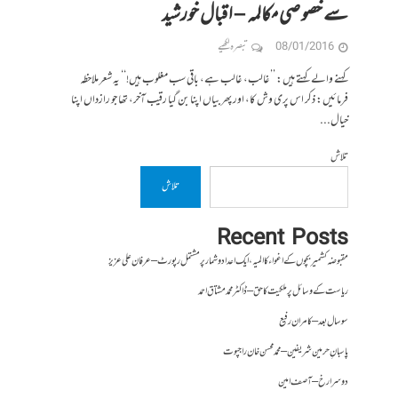
سے خصوصی مکالمہ – اقبال خورشید
08/01/2016
تبصرہ لکھیے
کہنے والے کہتے ہیں: ’’غالب، غالب ہے، باقی سب مغلوب ہیں!‘‘ یہ شعر ملاحظہ
فرمائیں: ذکر اس پری وش کا، اور پھر بیاں اپنا بن گیا رقیب آخر، تھا جو رازداں اپنا
خیال...
تلاش
تلاش
Recent Posts
مقبوضہ کشمیر بچوں کے اغواء کا المیہ، ایک اعداد و شمار پر مشتمل رپورٹ – عرفان علی عزیز
ریاست کے وسائل پر ملکیت کا حق – ڈاکٹر محمد مشتاق احمد
سو سال بعد – کامران رفیع
پاسبانِ حرمین شریفین – محمد محسن خان راجپوت
دوسرا رخ – آصف امین