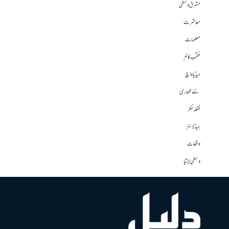
مشرق وسطی
معاشرت
معلومات
منتخب کالم
میڈیا واچ
نئے لکھاری
نقطہ نظر
ہیڈلائنز
واقعات
وسطی ایشیا