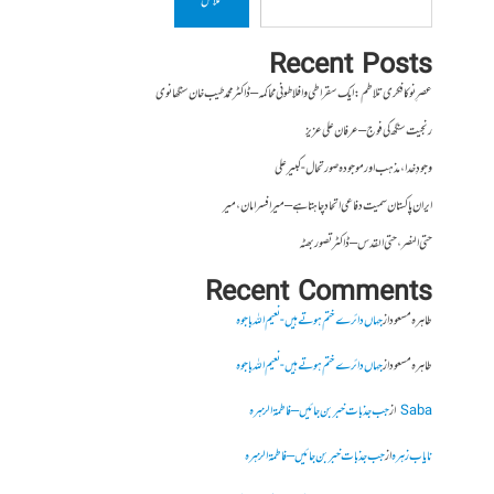
تلاش
Recent Posts
عصرِ نو کا فکری تلاطم: ایک سقراطی و افلاطونی محاکمہ – ڈاکٹر محمد طیب خان سنگھانوی
رنجیت سنگھ کی فوج – عرفان علی عزیز
وجودِ خدا، مذہب اور موجودہ صورتحال- کبیر علی
ایران پاکستان سمیت دفاعی اتحاد چاہتا ہے – میر افسر امان،میر
حتی النصر ، حتی القدس – ڈاکٹر تصور بھٹہ
Recent Comments
طاہرہ مسعود
از
جہاں دائرے ختم ہوتے ہیں- نعیم اللہ باجوہ
طاہرہ مسعود
از
جہاں دائرے ختم ہوتے ہیں- نعیم اللہ باجوہ
Saba
از
جب جذبات خبر بن جائیں – فاطمۃالزہرہ
نایاب زہرہ
از
جب جذبات خبر بن جائیں – فاطمۃالزہرہ