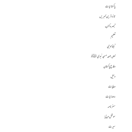
پاکستانیات
تازہ ترین خبریں
تبصرہ کتب
تعلیم
ٹیکنالوجی
خطبہ جمعہ مسجد نبوی ﷺ
دفاع پاکستان
دلیل
دینیات
روحانیات
سفرنامہ
سوشل میڈیا
سیرت