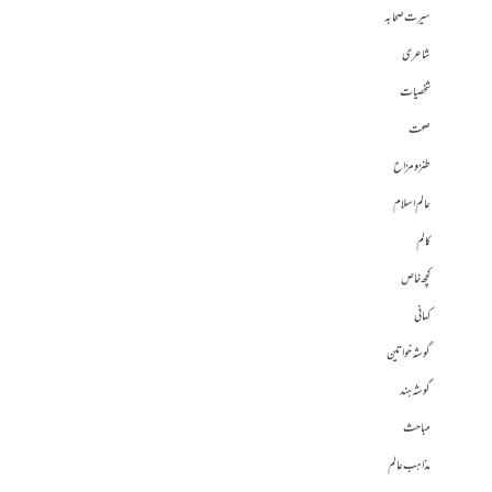
سیرت صحابہ
شاعری
شخصیات
صحت
طنز و مزاح
عالم اسلام
کالم
کچھ خاص
کہانی
گوشہ خواتین
گوشہ ہند
مباحث
مذاہب عالم