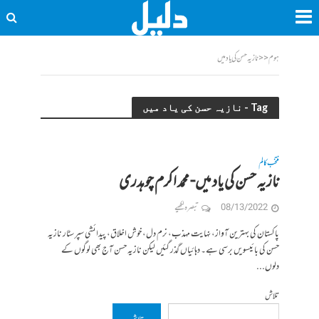
ہوم
<<
نازیہ حسن کی یاد میں
Tag - نازیہ حسن کی یاد میں
منتخب کالم
نازیہ حسن کی یاد میں- محمد اکرم چوہدری
08/13/2022
تبصرہ لکھیے
پاکستان کی بہترین آواز، نہایت مہذب، نرم دل، خوش اخلاق، پیدائشی سپر سٹار نازیہ
حسن کی بائیسویں برسی ہے۔ دہائیاں گذر گئیں لیکن نازیہ حسن آج بھی لوگوں کے
دلوں...
تلاش