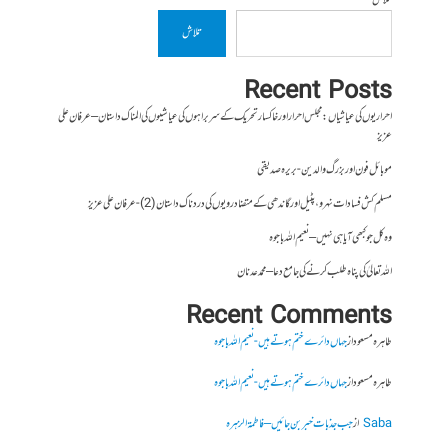
تلاش
تلاش
Recent Posts
احراریوں کی عیاشیاں : مجلس احرار اور خاکسار تحریک کے سربراہوں کی عیاشیوں کی المناک داستان – عرفان علی
عزیز
موبائل فون اور بزرگ والدین- بریرہ صدیقی
مسلم کش فسادات نہرو، پٹیل اور گاندھی کے متضاد رویوں کی درد ناک داستان (2)- عرفان علی عزیز
وہ کل جو کبھی آیا ہی نہیں – نعیم اللہ باجوہ
اللہ تعالیٰ کی پناہ طلب کرنے کی جامع دعا – محمد عدنان
Recent Comments
طاہرہ مسعود
از
جہاں دائرے ختم ہوتے ہیں- نعیم اللہ باجوہ
طاہرہ مسعود
از
جہاں دائرے ختم ہوتے ہیں- نعیم اللہ باجوہ
Saba
از
جب جذبات خبر بن جائیں – فاطمۃالزہرہ