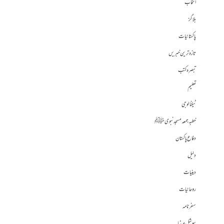
انتخاب
بلاگز
پاکستانیات
تازہ ترین خبریں
تبصرہ کتب
تعلیم
ٹیکنالوجی
خطبہ جمعہ مسجد نبوی ﷺ
دفاع پاکستان
دلیل
دینیات
روحانیات
سفرنامہ
سوشل میڈیا