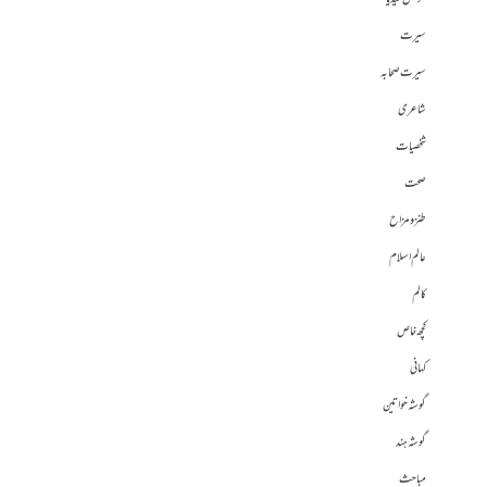
سیرت
سیرت صحابہ
شاعری
شخصیات
صحت
طنز و مزاح
عالم اسلام
کالم
کچھ خاص
کہانی
گوشہ خواتین
گوشہ ہند
مباحث