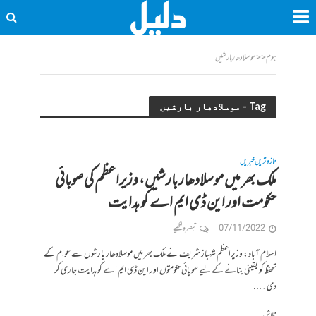
ہوم
<<
موسلادھار بارشیں
Tag - موسلادھار بارشیں
تازہ ترین خبریں
ملک بھر میں موسلادھار بارشیں، وزیراعظم کی صوبائی
حکومت اور این ڈی ایم اے کو ہدایت
07/11/2022
تبصرہ لکھیے
اسلام آباد: وزیراعظم شہباز شریف نے ملک بھر میں موسلادھار بارشوں سے عوام کے
تحفظ کو یقینی بنانے کے لیے صوبائی حکومتوں اور این ڈی ایم اے کو ہدایت جاری کر
دی۔...