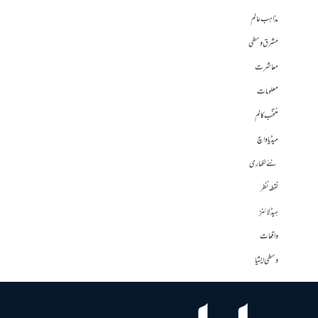
مذاہب عالم
مشرق وسطی
معاشرت
معلومات
منتخب کالم
میڈیا واچ
نئے لکھاری
نقطہ نظر
ہیڈلائنز
واقعات
وسطی ایشیا