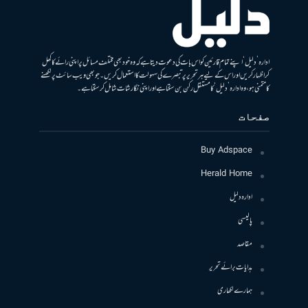
ادارہ ’دلیل‘ اپنے تمام قارئین کو اس بات کی دعوت دیتا ہے کہ وہ خود بھی مختلف مسائل پر اپنی رائے کا کھل
کر اظہار کریں اور اس کے لیے ہر تحریر پر تبصرے کی سہولت کا استعمال کریں۔ جو بھی ویب سائٹ پر لکھنے
کا متمنی ہو، وہ ادارہ ’دلیل‘ کا مستقل رکن بن سکتا ہے اور اپنی نگارشات شامل کرسکتا ہے۔
صفحات
Buy Adspace
Herald Home
ادارہ دلیل
پالیسی
مقاصد
ہدایات برائے تحریر
ہمارے لکھاری