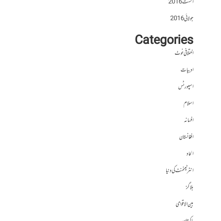
اگست 2016
جولائی 2016
Categories
اختلافی نوٹ
ادبیات
اسپورٹس
اسلام
افسانہ
افغانستان
الحاد
انٹرٹینمنٹ کی دنیا
بلاگز
بین الاقوامی