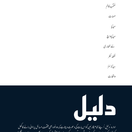
منتخب کالم
مہمات
میڈیا
میڈیا واچ
نئے لکھاری
نقطہ نظر
ہیڈلائنز
واقعات
ادارہ ’دلیل‘ اپنے تمام قارئین کو اس بات کی دعوت دیتا ہے کہ وہ خود بھی مختلف مسائل پر اپنی رائے کا کھل