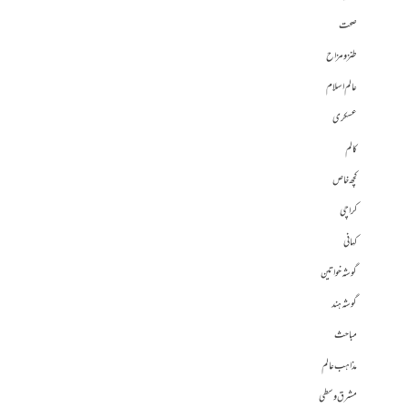
صحت
طنز و مزاح
عالم اسلام
عسکری
کالم
کچھ خاص
کراچی
کہانی
گوشہ خواتین
گوشہ ہند
مباحث
مذاہب عالم
مشرق وسطی