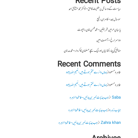
Recent Posts
ریاست کے وسائل پر ملکیت کا حق – ڈاکٹر محمد مشتاق احمد
سو سال بعد – کامران رفیع
پاسبانِ حرمین شریفین – محمد محسن خان راجپوت
دوسرا رخ – آصف امین
منافق کی چار نشانیاں اور ایک سچے مسلمان کا کردار – محمد عدنان
Recent Comments
طاہرہ مسعود
از
جہاں دائرے ختم ہوتے ہیں- نعیم اللہ باجوہ
طاہرہ مسعود
از
جہاں دائرے ختم ہوتے ہیں- نعیم اللہ باجوہ
Saba
از
جب جذبات خبر بن جائیں – فاطمۃالزہرہ
نایاب زہرہ
از
جب جذبات خبر بن جائیں – فاطمۃالزہرہ
Zahra khan
از
جب جذبات خبر بن جائیں – فاطمۃالزہرہ