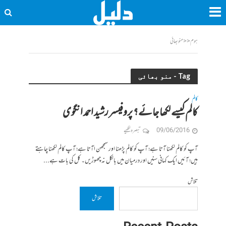
ہوم
<<
منو بھائی
Tag - منو بھائی
کالم
کالم کیسے لکھا جائے؟ پروفیسر رشید احمد انگوی
09/06/2016
تبصرہ لکھیے
آپ کو کالم لکھنا آتا ہے؛ آپ کو کالم پڑھنا اور سمجھن اآتا ہے؛ آپ کالم لکھنا چاہتے
ہیں؛ آئیں ایک کہانی سنیں اور درمیان میں بالکل نہ چھوڑیں۔ کل کی بات ہے...
تلاش
تلاش