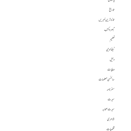
پاکستان
تاریخ
تازہ ترین خبریں
تبصرہ کتب
تعلیم
ٹیکنالوجی
دلیل
دینیات
سائنسی معلومات
سفرنامہ
سیرت
سیرت صحابہ
شاعری
شخصیات