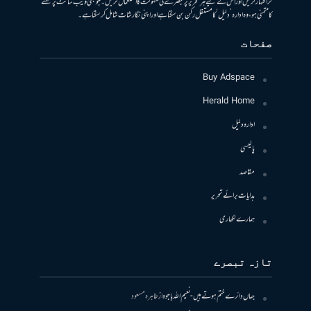
کر اظہار کریں اور اس کے لیے ہر تحریر پر تبصرے کی سہولت کا استعمال کریں۔ جو بھی ویب سائٹ پر لکھنے
کا متمنی ہو، وہ ادارہ ’دلیل‘ کا مستقل رکن بن سکتا ہے اور اپنی نگارشات شامل کرسکتا ہے۔
صفحات
Buy Adspace
Herald Home
ادارہ دلیل
پالیسی
مقاصد
ہدایات برائے تحریر
ہمارے لکھاری
تازہ تبصرے
جہاں دائرے ختم ہوتے ہیں- نعیم اللہ باجوہ
از
طاہرہ مسعود