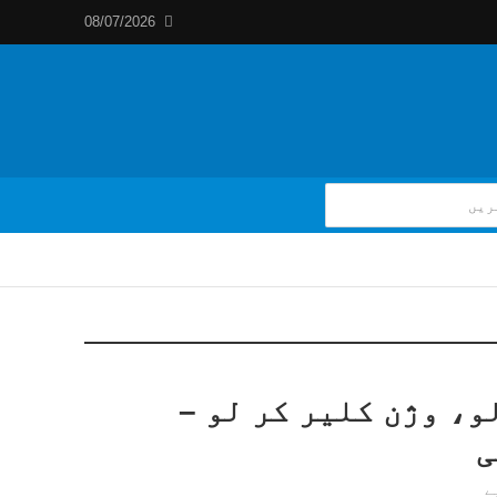
08/07/2026
و، وژن کلیر کر لو –
ی
ے