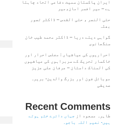
ایران پاکستان سمیت دفاعی اتحاد چاہتا
ہے – میر افسر امان،میر
حتی النصر ، حتی القدس – ڈاکٹر تصور
بھٹہ
گواہی دیتے دریا – ڈاکٹر محمد طیب خان
سنگھانوی
احراریوں کی عیاشیاں : مجلس احرار اور
خاکسار تحریک کے سربراہوں کی عیاشیوں
کی المناک داستان – عرفان علی عزیز
موبائل فون اور بزرگ والدین- بریرہ
صدیقی
Recent Comments
طاہرہ مسعود
از
جہاں دائرے ختم ہوتے
ہیں- نعیم اللہ باجوہ