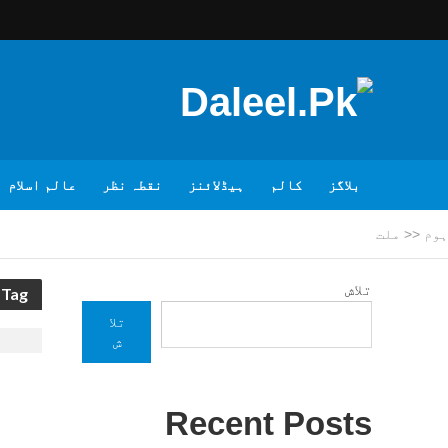
بلاگز
کالم
ہیڈلائنز
نقطہ نظر
عالم اسلام
ہوم
<<
ملت
تلاش
Tag - ملت
تلا
ش
Recent Posts