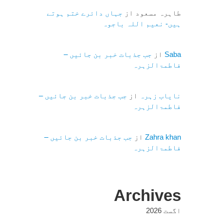
طاہرہ مسعود
از
جہاں دائرے ختم ہوتے
ہیں- نعیم اللہ باجوہ
Saba
از
جب جذبات خبر بن جائیں –
فاطمۃالزہرہ
نایاب زہرہ
از
جب جذبات خبر بن جائیں –
فاطمۃالزہرہ
Zahra khan
از
جب جذبات خبر بن جائیں –
فاطمۃالزہرہ
Archives
اگست 2026