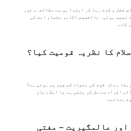
اص فضل و کرم رہا کہ ابتدا ہی سے مطالعہ، غور
 نصیب ہوئی۔ بالخصوص اکابر علماءِ امت کی
کا...
سلام کا نظریہ قومیت کیا؟
ہتا ہے کہ قوم کی بنیاد کس چیز پر ہوتی ہے؟
لے افراد سے مل کر بنتی ہے یا ایک زبان
 بناتے...
اور عالمگیریت – مفتی