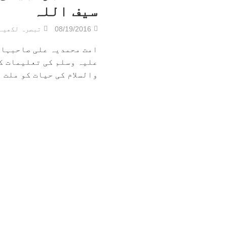
سیف اللہ
08/19/2016
تبصرہ لکھیے
امت محمدیہ علی صاحبہاا
علیہ وسلم کی تعلیمات ک
والسلام کی حیات کو ملت ق