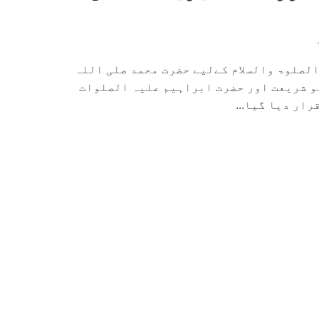
لصلوۃ والسلام کےلیے حضرت محمد صلی اللہ
و شریعت اور حضرت ابراہیم علیہ الصلوات
رار دیا گیا...