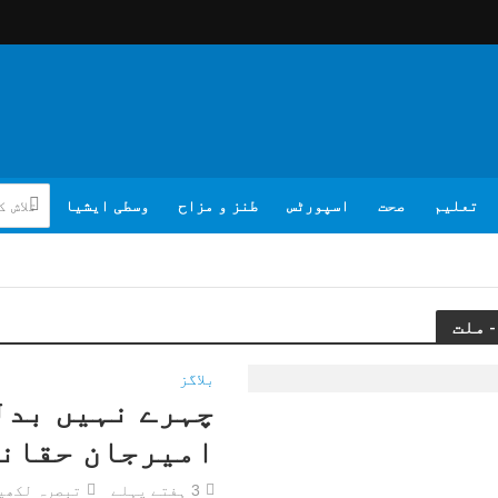
تعلیم
صحت
اسپورٹس
طنز و مزاح
وسطی ایشیا
بلاگز
چہرے نہیں بدل
امیرجان حقان
3 ہفتے پہلے
تبصرہ لکھی