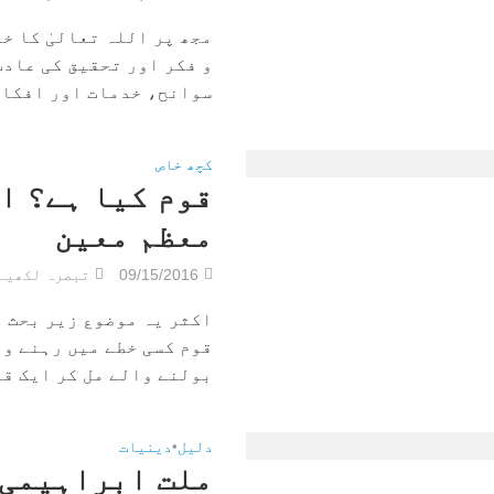
مجھ پر اللہ تعالیٰ کا خ
و فکر اور تحقیق کی عادت
سوانح، خدمات اور افکار 
کچھ خاص
قوم کیا ہے؟ ا
معظم معین
09/15/2016
تبصرہ لکھیے
اکثر یہ موضوع زیر بحث ر
قوم کسی خطے میں رہنے وا
بولنے والے مل کر ایک قوم
دلیل
•
دینیات
ملت ابراہیمی 