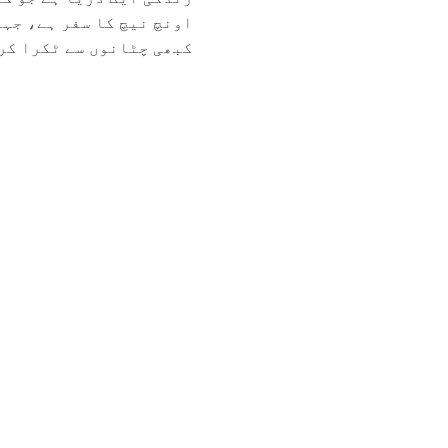
اونچ نیچ کا سفر ہے، جہا
کبھی چٹانوں سے ٹکرا کر 