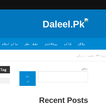
بلاگز
کالم
ہیڈلائنز
نقطہ نظر
عالم اسلام
ہوم
<<
مقصد زندگی
تلاش
Tag - مقصد زندگی
تلا
ش
Recent Posts