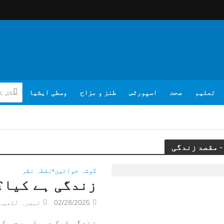
تعلیم
صحت
اسپورٹس
طنز و مزاح
وسطی ایشیا
گوشہ خواتین
•
نقطہ نظر
زندگی ہے کیا؟
02/28/2025
تبصرہ لکھیے
زندگی ایک دریا ہے جو ک