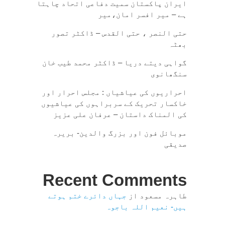
ایران پاکستان سمیت دفاعی اتحاد چاہتا
ہے – میر افسر امان،میر
حتی النصر ، حتی القدس – ڈاکٹر تصور
بھٹہ
گواہی دیتے دریا – ڈاکٹر محمد طیب خان
سنگھانوی
احراریوں کی عیاشیاں : مجلس احرار اور
خاکسار تحریک کے سربراہوں کی عیاشیوں
کی المناک داستان – عرفان علی عزیز
موبائل فون اور بزرگ والدین- بریرہ
صدیقی
Recent Comments
طاہرہ مسعود
از
جہاں دائرے ختم ہوتے
ہیں- نعیم اللہ باجوہ