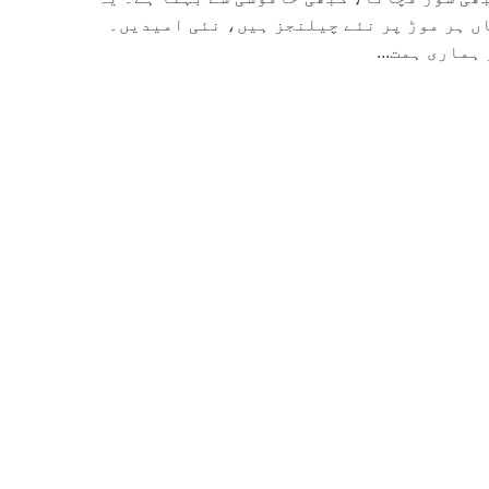
ں ہر موڑ پر نئے چیلنجز ہیں، نئی امیدیں۔
ہماری ہمت...