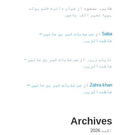
طاہرہ مسعود
از
جہاں دائرے ختم ہوتے
ہیں- نعیم اللہ باجوہ
Saba
از
جب جذبات خبر بن جائیں –
فاطمۃالزہرہ
نایاب زہرہ
از
جب جذبات خبر بن جائیں –
فاطمۃالزہرہ
Zahra khan
از
جب جذبات خبر بن جائیں –
فاطمۃالزہرہ
Archives
اگست 2026