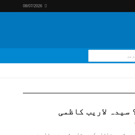
08/07/2026
 سیدہ لاریب کاظمی
بھی شور مچاتا، کبھی خاموشی سے بہتا ہے۔ یہ