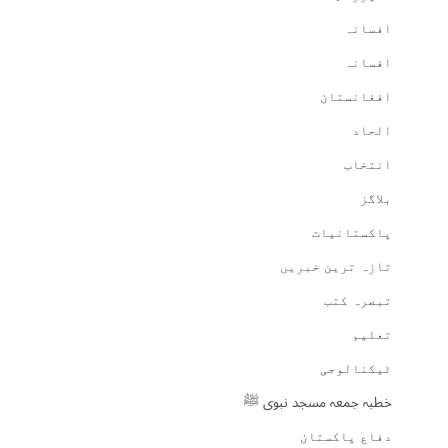
افسانہ
افسانہ
افغانستان
الحاد
انتخاب
بلاگز
پاکستانیات
تازہ ترین خبریں
تبصرہ کتب
تعلیم
ٹیکنالوجی
خطبہ جمعہ مسجد نبوی ﷺ
دفاع پاکستان