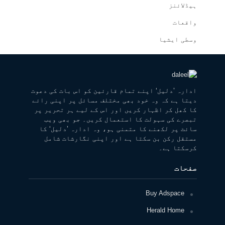
ہیڈلائنز
واقعات
وسطی ایشیا
ادارہ ’دلیل‘ اپنے تمام قارئین کو اس بات کی دعوت
دیتا ہے کہ وہ خود بھی مختلف مسائل پر اپنی رائے
کا کھل کر اظہار کریں اور اس کے لیے ہر تحریر پر
تبصرے کی سہولت کا استعمال کریں۔ جو بھی ویب
سائٹ پر لکھنے کا متمنی ہو، وہ ادارہ ’دلیل‘ کا
مستقل رکن بن سکتا ہے اور اپنی نگارشات شامل
کرسکتا ہے۔
صفحات
Buy Adspace
Herald Home