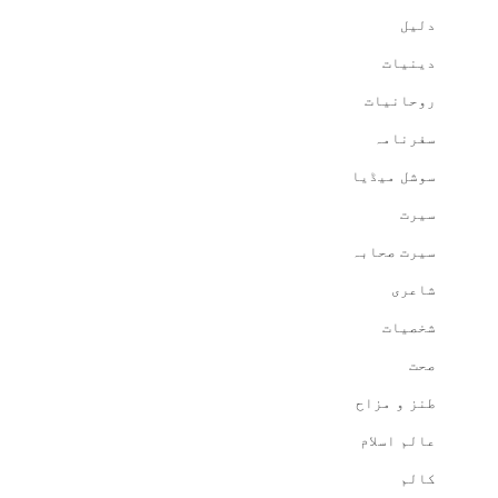
دلیل
دینیات
روحانیات
سفرنامہ
سوشل میڈیا
سیرت
سیرت صحابہ
شاعری
شخصیات
صحت
طنز و مزاح
عالم اسلام
کالم