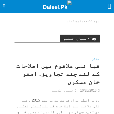
ہوم
<<
معیاری تعلیم
Tag - معیاری تعلیم
بلاگز
قبا ئلی علاقوم میں اصلاحات
کے لئے چند تجاویز. اصغر
خان عسکری
10/26/2016
تبصرہ لکھیے
وزیر اعظم نواز شریف نے نو مبر 2015 ء قبا
ئلی علا قوں میں اصلا حات کے لئے کمیٹی تشکیل
دی تھی، جس کی سر براہی انھوں نے مشیر خارجہ