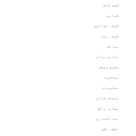
کچھ خاص
کہانی
گوشہ خواتین
گوشہ ہند
مباحث
مذاہب عالم
مشرق وسطی
معاشرت
معلومات
منتخب کالم
میڈیا واچ
نئے لکھاری
نقطہ نظر