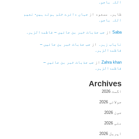
اللہ باجوہ
طاہرہ مسعود
از
جہاں دائرے ختم ہوتے ہیں- نعیم
اللہ باجوہ
Saba
از
جب جذبات خبر بن جائیں – فاطمۃالزہرہ
نایاب زہرہ
از
جب جذبات خبر بن جائیں –
فاطمۃالزہرہ
Zahra khan
از
جب جذبات خبر بن جائیں –
فاطمۃالزہرہ
Archives
اگست 2026
جولائی 2026
جون 2026
مئی 2026
اپریل 2026