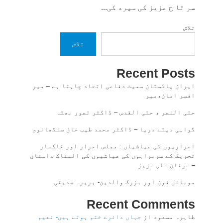
سر تا ج عزیز کی سپرد کی...
تلاش
تلاش
Recent Posts
ایران پاکستان سمیت دفاعی اتحاد چاہتا ہے – میر
افسر امان،میر
حتی النصر ، حتی القدس – ڈاکٹر تصور بھٹہ
گواہی دیتے دریا – ڈاکٹر محمد طیب خان سنگھانوی
احراریوں کی عیاشیاں : مجلس احرار اور خاکسار
تحریک کے سربراہوں کی عیاشیوں کی المناک داستان
– عرفان علی عزیز
موبائل فون اور بزرگ والدین- بریرہ صدیقی
Recent Comments
طاہرہ مسعود
از
جہاں دائرے ختم ہوتے ہیں- نعیم