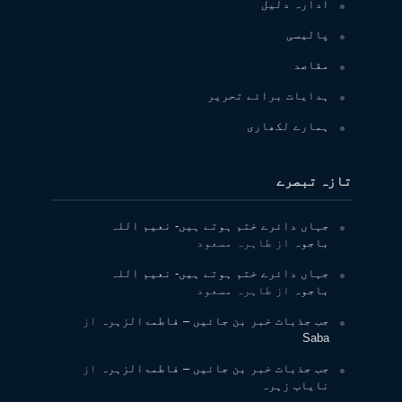
ادارہ دلیل
پالیسی
مقاصد
ہدایات برائے تحریر
ہمارے لکھاری
تازہ تبصرے
جہاں دائرے ختم ہوتے ہیں- نعیم اللہ
باجوہ
از
طاہرہ مسعود
جہاں دائرے ختم ہوتے ہیں- نعیم اللہ
باجوہ
از
طاہرہ مسعود
جب جذبات خبر بن جائیں – فاطمۃالزہرہ
از
Saba
جب جذبات خبر بن جائیں – فاطمۃالزہرہ
از
نایاب زہرہ