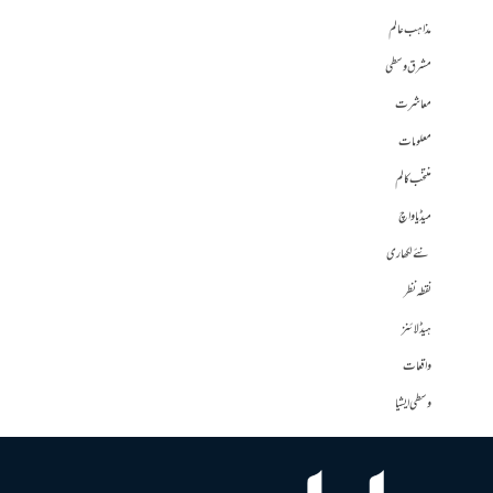
مذاہب عالم
مشرق وسطی
معاشرت
معلومات
منتخب کالم
میڈیا واچ
نئے لکھاری
نقطہ نظر
ہیڈلائنز
واقعات
وسطی ایشیا