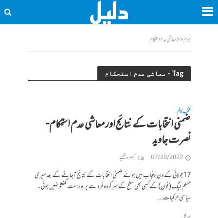
ہوم
<<
معاشی عدم استحکام
Tag - معاشی عدم استحکام
منتخب کالم
ضمنی انتخابات کے نتائج اور معاشی عدم استحکام-
نصرت جاوید
07/20/2022
تبصرہ لکھیے
17جولائی کے دن پنجاب میں ہوئے ضمنی انتخابات کے نتائج آجانے کے بعد میری
مسلم لیگ (نون) کے کسی بھی سطح کے سرکردہ فرد سے براہ راست گفتگو نہیں ہوئی۔
سیاسی حرکیات...