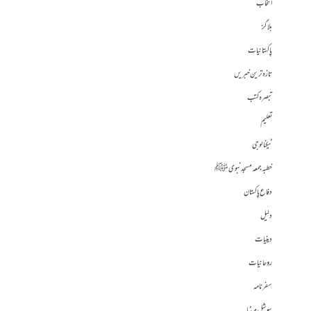
انتخاب
بلاگز
پاکستانیات
تازہ ترین خبریں
تبصرہ کتب
تعلیم
ٹیکنالوجی
خطبہ جمعہ مسجد نبوی ﷺ
دفاع پاکستان
دلیل
دینیات
روحانیات
سفرنامہ
سوشل میڈیا