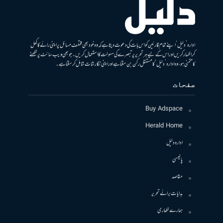
ادارہ ’دلیل‘ اپنے تمام قارئین کو اس بات کی دعوت دیتا ہے کہ وہ خود بھی مختلف مسائل پر اپنی رائے کا کھل
کر اظہار کریں اور اس کے لیے ہر تحریر پر تبصرے کی سہولت کا استعمال کریں۔ جو بھی ویب سائٹ پر لکھنے
کا متمنی ہو، وہ ادارہ ’دلیل‘ کا مستقل رکن بن سکتا ہے اور اپنی نگارشات شامل کرسکتا ہے۔
صفحات
Buy Adspace
Herald Home
ادارہ دلیل
پالیسی
مقاصد
ہدایات برائے تحریر
ہمارے لکھاری