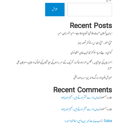
تلاش
تلاش
Recent Posts
ایران پاکستان سمیت دفاعی اتحاد چاہتا ہے – میر افسر امان،میر
حتی النصر ، حتی القدس – ڈاکٹر تصور بھٹہ
گواہی دیتے دریا – ڈاکٹر محمد طیب خان سنگھانوی
احراریوں کی عیاشیاں : مجلس احرار اور خاکسار تحریک کے سربراہوں کی عیاشیوں کی المناک داستان – عرفان علی
عزیز
موبائل فون اور بزرگ والدین- بریرہ صدیقی
Recent Comments
طاہرہ مسعود
از
جہاں دائرے ختم ہوتے ہیں- نعیم اللہ باجوہ
طاہرہ مسعود
از
جہاں دائرے ختم ہوتے ہیں- نعیم اللہ باجوہ
Saba
از
جب جذبات خبر بن جائیں – فاطمۃالزہرہ