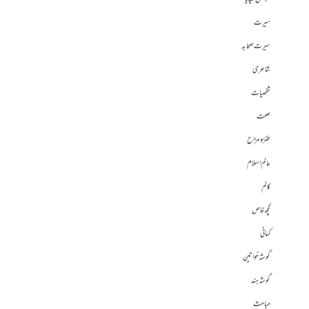
سیرت
سیرت صحابہ
شاعری
شخصیات
صحت
طنز و مزاح
عالم اسلام
کالم
کچھ خاص
کہانی
گوشہ خواتین
گوشہ ہند
مباحث