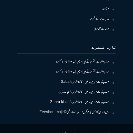
مقاصد
ہدایات برائے تحریر
ہمارے لکھاری
تازہ تبصرے
جہاں دائرے ختم ہوتے ہیں- نعیم اللہ باجوہ
از
طاہرہ مسعود
جہاں دائرے ختم ہوتے ہیں- نعیم اللہ باجوہ
از
طاہرہ مسعود
جب جذبات خبر بن جائیں – فاطمۃالزہرہ
از
Saba
جب جذبات خبر بن جائیں – فاطمۃالزہرہ
از
نایاب زہرہ
جب جذبات خبر بن جائیں – فاطمۃالزہرہ
از
Zahra khan
اس خاندان کا اصل مجرم کون! – عبدالغفار بگٹی
از
Zeeshan majid