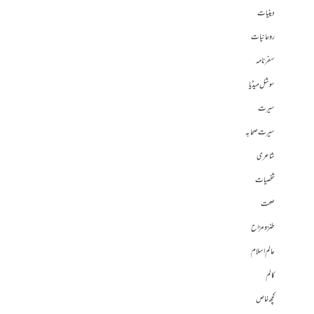
دینیات
روحانیات
سفرنامہ
سوشل میڈیا
سیرت
سیرت صحابہ
شاعری
شخصیات
صحت
طنز و مزاح
عالم اسلام
کالم
کچھ خاص