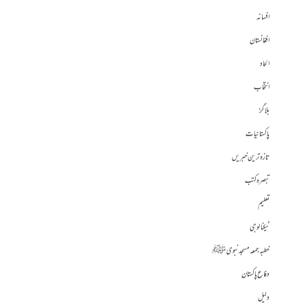
افسانہ
افغانستان
الحاد
انتخاب
بلاگز
پاکستانیات
تازہ ترین خبریں
تبصرہ کتب
تعلیم
ٹیکنالوجی
خطبہ جمعہ مسجد نبوی ﷺ
دفاع پاکستان
دلیل