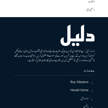
واقعات
وسطی ایشیا
ادارہ ’دلیل‘ اپنے تمام قارئین کو اس بات کی دعوت دیتا ہے کہ وہ خود بھی مختلف مسائل پر اپنی رائے کا کھل
کر اظہار کریں اور اس کے لیے ہر تحریر پر تبصرے کی سہولت کا استعمال کریں۔ جو بھی ویب سائٹ پر لکھنے
کا متمنی ہو، وہ ادارہ ’دلیل‘ کا مستقل رکن بن سکتا ہے اور اپنی نگارشات شامل کرسکتا ہے۔
صفحات
Buy Adspace
Herald Home
ادارہ دلیل
پالیسی