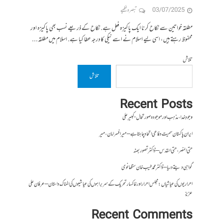
03/07/2025
تبصرہ لکھیے
مطلقہ خواتین سے نکاح کرنا ایک پاکیزہ فعل ہے. نکاح کے ذریعے نسب بھی پاکیزہ اور
محفوظ رہتے ہیں، اسی لیے اسلام نے اسے نیکی کا درجہ عطا کیا ہے. اسلام میں مطلقہ...
تلاش
تلاش
Recent Posts
وجودِ خدا، مذہب اور موجودہ صورتحال- کبیر علی
ایران پاکستان سمیت دفاعی اتحاد چاہتا ہے – میر افسر امان،میر
حتی النصر ، حتی القدس – ڈاکٹر تصور بھٹہ
گواہی دیتے دریا – ڈاکٹر محمد طیب خان سنگھانوی
احراریوں کی عیاشیاں : مجلس احرار اور خاکسار تحریک کے سربراہوں کی عیاشیوں کی المناک داستان – عرفان علی
عزیز
Recent Comments