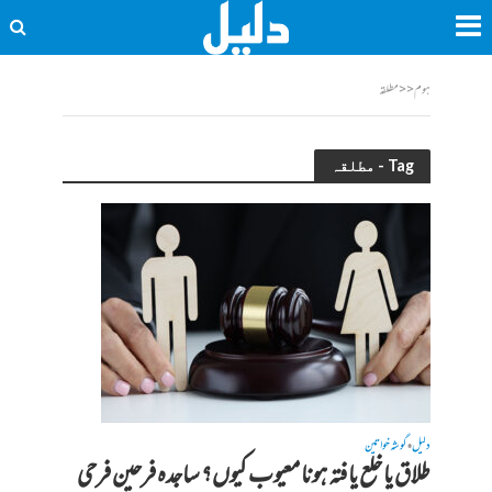
ہوم
<<
مطلقہ
Tag - مطلقہ
دلیل
گوشہ خواتین
•
طلاق یا خلع یافتہ ہونا معیوب کیوں؟ ساجدہ فرحین فرحی