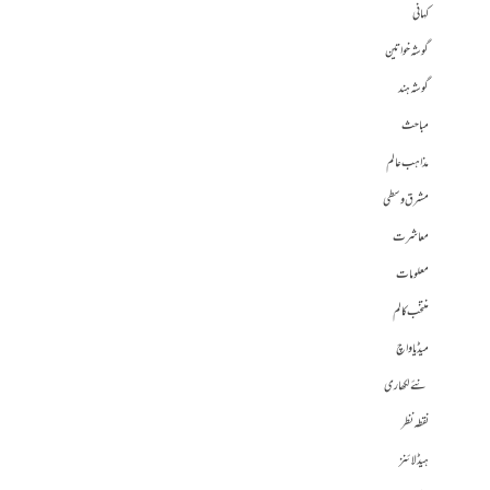
کہانی
گوشہ خواتین
گوشہ ہند
مباحث
مذاہب عالم
مشرق وسطی
معاشرت
معلومات
منتخب کالم
میڈیا واچ
نئے لکھاری
نقطہ نظر
ہیڈلائنز