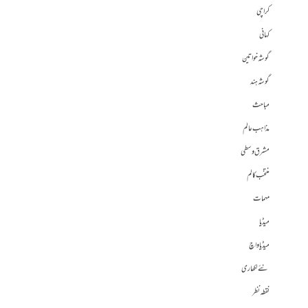
کراچی
کہانی
گوشہ خواتین
گوشہ ہند
مباحث
مذاہب عالم
مشرق وسطی
منتخب کالم
مہمات
میڈیا
میڈیا واچ
نئے لکھاری
نقطہ نظر