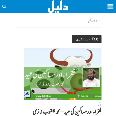
ہوم
<<
مساکین
Tag - مساکین
بلاگز
فقراء اور مساکین کی عید – محمد یعقوب غازی