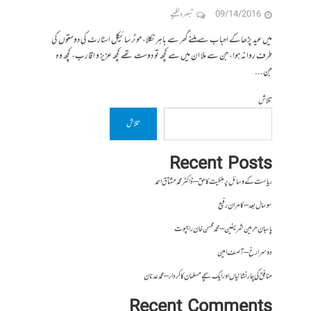
09/14/2016
تبصرہ لکھیے
میں عید پڑھاکے احباب سے ملنےگھر سے باہر نکلا، موٹر سائیکل اسٹارٹ کی دوستوں کی
طرف روانہ ہوا، جن سے مِلا ان میں سے کچھ تو دوست تھے کچھ عزیز و اقارب، کچھ وہ
جن...
تلاش
تلاش
Recent Posts
ریاست کے وسائل پر ملکیت کا حق – ڈاکٹر محمد مشتاق احمد
سو سال بعد – کامران رفیع
پاسبانِ حرمین شریفین – محمد محسن خان راجپوت
دوسرا رخ – آصف امین
منافق کی چار نشانیاں اور ایک سچے مسلمان کا کردار – محمد عدنان
Recent Comments