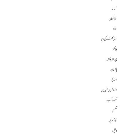
افسانہ
افغانستان
الحاد
انٹرٹینمنٹ کی دنیا
بلاگز
بین الاقوامی
پاکستان
تاریخ
تازہ ترین خبریں
تبصرہ کتب
تعلیم
ٹیکنالوجی
دلیل