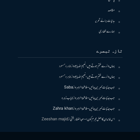
مقاصد
ہدایات برائے تحریر
ہمارے لکھاری
تازہ تبصرے
جہاں دائرے ختم ہوتے ہیں- نعیم اللہ باجوہ
از
طاہرہ مسعود
جہاں دائرے ختم ہوتے ہیں- نعیم اللہ باجوہ
از
طاہرہ مسعود
جب جذبات خبر بن جائیں – فاطمۃالزہرہ
از
Saba
جب جذبات خبر بن جائیں – فاطمۃالزہرہ
از
نایاب زہرہ
جب جذبات خبر بن جائیں – فاطمۃالزہرہ
از
Zahra khan
اس خاندان کا اصل مجرم کون! – عبدالغفار بگٹی
از
Zeeshan majid