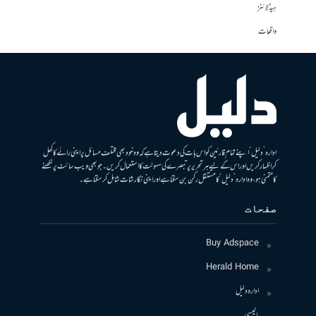
ہیڈلائنز
واقعات
ادارہ ’دلیل‘ اپنے تمام قارئین کو اس بات کی دعوت دیتا ہے کہ وہ خود بھی مختلف مسائل پر اپنی رائے کا کھل
کر اظہار کریں اور اس کے لیے ہر تحریر پر تبصرے کی سہولت کا استعمال کریں۔ جو بھی ویب سائٹ پر لکھنے
کا متمنی ہو، وہ ادارہ ’دلیل‘ کا مستقل رکن بن سکتا ہے اور اپنی نگارشات شامل کرسکتا ہے۔
صفحات
Buy Adspace
Herald Home
ادارہ دلیل
پالیسی