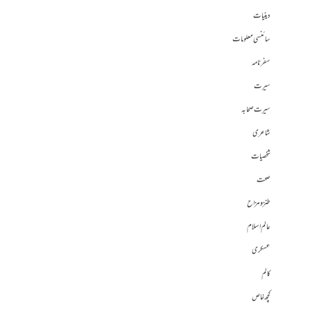
دینیات
سائنسی معلومات
سفرنامہ
سیرت
سیرت صحابہ
شاعری
شخصیات
صحت
طنز و مزاح
عالم اسلام
عسکری
کالم
کچھ خاص