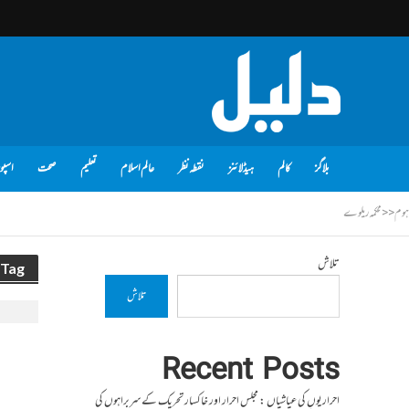
بلاگز
کالم
ہیڈلائنز
نقطہ نظر
عالم اسلام
تعلیم
صحت
اسپو
ہوم
<<
محکمہ ریلوے
تلاش
Tag - محکمہ ریلوے
تلاش
Recent Posts
احراریوں کی عیاشیاں : مجلس احرار اور خاکسار تحریک کے سربراہوں کی