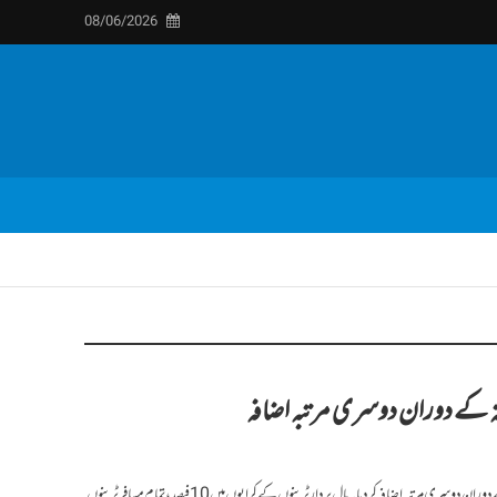
08/06/2026
ہ کے دوران دوسری مرتبہ اضافہ
لاہور: حکام نے ریلوے کرایوں میں ایک ہفتہ کے دوران دوسری مرتبہ اضافہ کردیا۔مال بردار ٹرینوں کے کرایوں میں 10 فیصد، تمام مسافر ٹرینوں