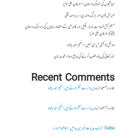
عیاشیوں کی المناک داستان – عرفان علی عزیز
موبائل فون اور بزرگ والدین- بریرہ صدیقی
مسلم کش فسادات نہرو، پٹیل اور گاندھی کے متضاد رویوں کی درد ناک داستان
(2)- عرفان علی عزیز
وہ کل جو کبھی آیا ہی نہیں – نعیم اللہ باجوہ
اللہ تعالیٰ کی پناہ طلب کرنے کی جامع دعا – محمد عدنان
Recent Comments
طاہرہ مسعود
از
جہاں دائرے ختم ہوتے ہیں- نعیم اللہ باجوہ
طاہرہ مسعود
از
جہاں دائرے ختم ہوتے ہیں- نعیم اللہ باجوہ
Saba
از
جب جذبات خبر بن جائیں – فاطمۃالزہرہ