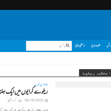
رٹس
طنز و مزاح
وسطی ایشیا
تازہ ترین خبریں
ریلوے کرایوں میں ایک ہفت
06/18/2022
تبصرہ لکھیے