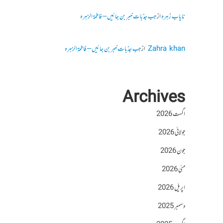
نایاب زہرہ
از
جب جذبات خبر بن جائیں – فاطمۃالزہرہ
Zahra khan
از
جب جذبات خبر بن جائیں – فاطمۃالزہرہ
Archives
اگست 2026
جولائی 2026
جون 2026
مئی 2026
اپریل 2026
دسمبر 2025