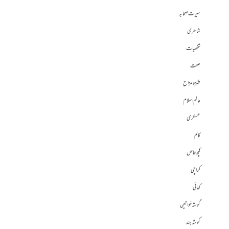
سیرت صحابہ
شاعری
شخصیات
صحت
طنز و مزاح
عالم اسلام
عسکری
کالم
کچھ خاص
کراچی
کہانی
گوشہ خواتین
گوشہ ہند