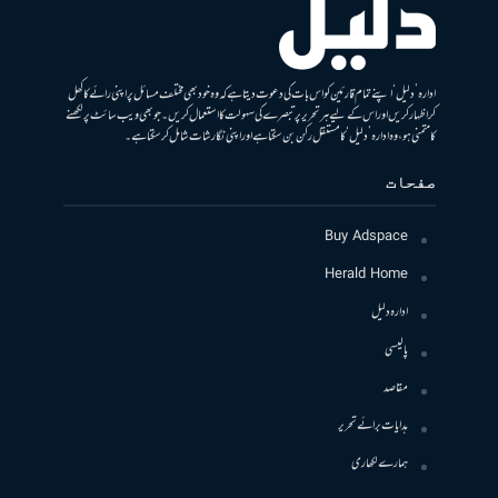
ادارہ ’دلیل‘ اپنے تمام قارئین کو اس بات کی دعوت دیتا ہے کہ وہ خود بھی مختلف مسائل پر اپنی رائے کا کھل
کر اظہار کریں اور اس کے لیے ہر تحریر پر تبصرے کی سہولت کا استعمال کریں۔ جو بھی ویب سائٹ پر لکھنے
کا متمنی ہو، وہ ادارہ ’دلیل‘ کا مستقل رکن بن سکتا ہے اور اپنی نگارشات شامل کرسکتا ہے۔
صفحات
Buy Adspace
Herald Home
ادارہ دلیل
پالیسی
مقاصد
ہدایات برائے تحریر
ہمارے لکھاری