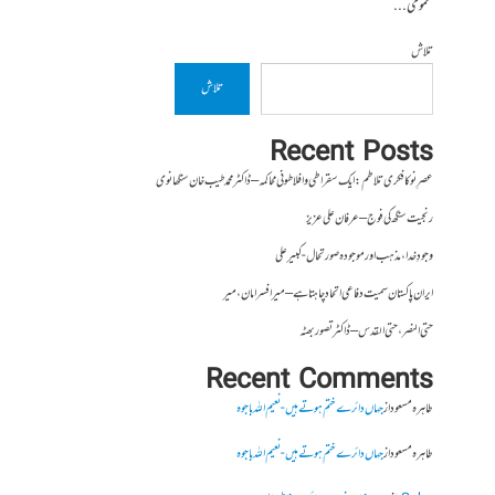
عمومی...
تلاش
تلاش
Recent Posts
عصرِ نو کا فکری تلاطم: ایک سقراطی و افلاطونی محاکمہ – ڈاکٹر محمد طیب خان سنگھانوی
رنجیت سنگھ کی فوج – عرفان علی عزیز
وجودِ خدا، مذہب اور موجودہ صورتحال- کبیر علی
ایران پاکستان سمیت دفاعی اتحاد چاہتا ہے – میر افسر امان،میر
حتی النصر ، حتی القدس – ڈاکٹر تصور بھٹہ
Recent Comments
طاہرہ مسعود
از
جہاں دائرے ختم ہوتے ہیں- نعیم اللہ باجوہ
طاہرہ مسعود
از
جہاں دائرے ختم ہوتے ہیں- نعیم اللہ باجوہ