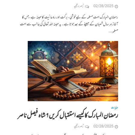
02/28/2025
تبصرہ لکھیے
رمضان المبارک امت مسلمہ کے لیے خوشی، برکت اور روحانیت کا مہینہ ہے، جس کا
آغاز ہر سال شعبان کے مہینے کے بعد ہوتا ہے۔ یہ مہینہ اللہ تعالیٰ کی جانب سے امت
مسلمہ...
دینیات
رمضان المبارک کا کیسے استقبال کریں؟ شاہ فیصل ناصر
02/28/2025
تبصرہ لکھیے