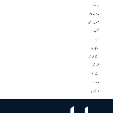
مباحث
مذاہب عالم
مشرق وسطی
منتخب کالم
مہمات
میڈیا واچ
نئے لکھاری
نقطہ نظر
ہیڈلائنز
واقعات
وسطی ایشیا