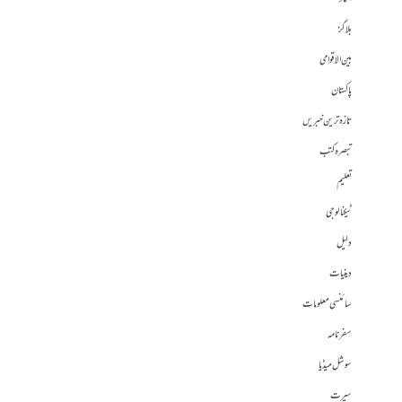
بلاگز
بین الاقوامی
پاکستان
تازہ ترین خبریں
تبصرہ کتب
تعلیم
ٹیکنالوجی
دلیل
دینیات
سائنسی معلومات
سفرنامہ
سوشل میڈیا
سیرت