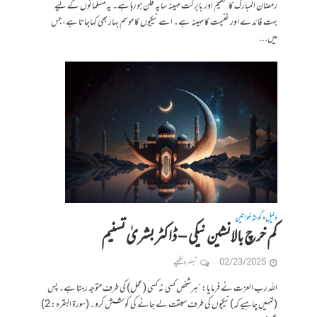
رمضان المبارک کا عظیم اور بابرکت مہینہ سایہ فگن ہورہا ہے۔ یہ مسلمانوں کے لیے
بہت فائدے اور غنیمت کا مہینہ ہے۔ اسے نیکیوں کا موسم بہار بھی کہاجاتا ہے، جس
میں...
دلیل
گوشہ خواتین
•
کم خرچ بالانشین نیکی – ڈاکٹر بشریٰ تسنیم
02/23/2025
تبصرہ لکھیے
اللہ رب العزت نے فرمایا: “ہرشخص کسی نہ کسی (عمل) کی طرف متوجہ رہتا ہے۔ پس
(تمہیں چاہیے کہ) نیکیوں کی طرف سبقت لے جانے کی کوشش کرو۔ (سورة البقرہ: 2)