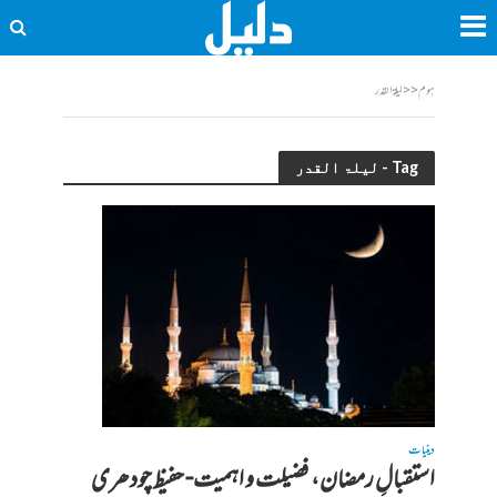
ہوم
<<
لیلۃ القدر
Tag - لیلۃ القدر
دینیات
استقبالِ رمضان، فضیلت و اہمیت- حفیظ چودھری