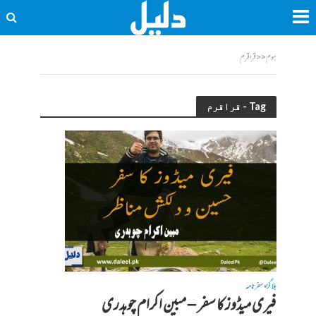
ہوم
<<
قراقرم
Tag - قراقرم
بلاگز
سفرنامہ
•
فیری میڈوز کا سفر – مبین اکرام چوہدری