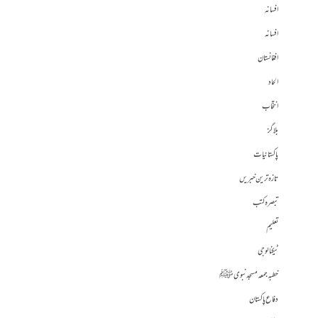
افسانہ
افسانہ
افغانستان
الحاد
انتخاب
بلاگز
پاکستانیات
تازہ ترین خبریں
تبصرہ کتب
تعلیم
ٹیکنالوجی
خطبہ جمعہ مسجد نبوی ﷺ
دفاع پاکستان