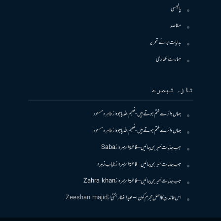
پالیسی
مقاصد
ہدایات برائے تحریر
ہمارے لکھاری
تازہ تبصرے
جہاں دائرے ختم ہوتے ہیں- نعیم اللہ باجوہ
از
طاہرہ مسعود
جہاں دائرے ختم ہوتے ہیں- نعیم اللہ باجوہ
از
طاہرہ مسعود
جب جذبات خبر بن جائیں – فاطمۃالزہرہ
از
Saba
جب جذبات خبر بن جائیں – فاطمۃالزہرہ
از
نایاب زہرہ
جب جذبات خبر بن جائیں – فاطمۃالزہرہ
از
Zahra khan
اس خاندان کا اصل مجرم کون! – عبدالغفار بگٹی
از
Zeeshan majid