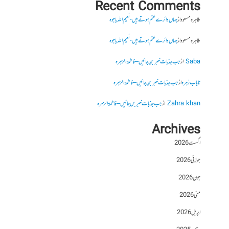
Recent Comments
طاہرہ مسعود
از
جہاں دائرے ختم ہوتے ہیں- نعیم اللہ باجوہ
طاہرہ مسعود
از
جہاں دائرے ختم ہوتے ہیں- نعیم اللہ باجوہ
Saba
از
جب جذبات خبر بن جائیں – فاطمۃالزہرہ
نایاب زہرہ
از
جب جذبات خبر بن جائیں – فاطمۃالزہرہ
Zahra khan
از
جب جذبات خبر بن جائیں – فاطمۃالزہرہ
Archives
اگست 2026
جولائی 2026
جون 2026
مئی 2026
اپریل 2026