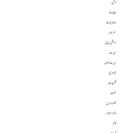
دلیل
دینیات
روحانیات
سفرنامہ
سوشل میڈیا
سیرت
سیرت صحابہ
شاعری
شخصیات
صحت
طنز و مزاح
عالم اسلام
کالم