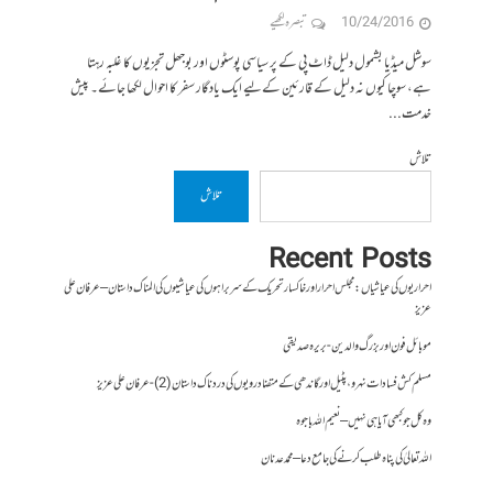
10/24/2016
تبصرہ لکھیے
سوشل میڈیا بشمول دلیل ڈاٹ پی کے پر سیاسی پوسٹوں اور بوجھل تجزیوں کا غلبہ رہتا
ہے، سوچا کیوں نہ دلیل کے قارئین کےلیے ایک یادگار سفر کا احوال لکھا جائے۔ پیش
خدمت...
تلاش
تلاش
Recent Posts
احراریوں کی عیاشیاں : مجلس احرار اور خاکسار تحریک کے سربراہوں کی عیاشیوں کی المناک داستان – عرفان علی
عزیز
موبائل فون اور بزرگ والدین- بریرہ صدیقی
مسلم کش فسادات نہرو، پٹیل اور گاندھی کے متضاد رویوں کی درد ناک داستان (2)- عرفان علی عزیز
وہ کل جو کبھی آیا ہی نہیں – نعیم اللہ باجوہ
اللہ تعالیٰ کی پناہ طلب کرنے کی جامع دعا – محمد عدنان