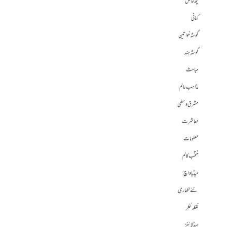
کچھ خاص
کہانی
گوشہ خواتین
گوشہ ہند
مباحث
مذاہب عالم
مشرق وسطی
معاشرت
معلومات
منتخب کالم
میڈیا واچ
نئے لکھاری
نقطہ نظر
ہیڈلائنز