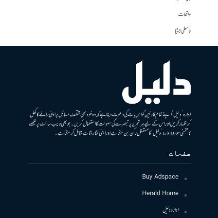
واقعات
وسطی ایشیا
ادارہ ’دلیل‘ اپنے تمام قارئین کو اس بات کی دعوت دیتا ہے کہ وہ خود بھی مختلف مسائل پر اپنی رائے کا کھل
کر اظہار کریں اور اس کے لیے ہر تحریر پر تبصرے کی سہولت کا استعمال کریں۔ جو بھی ویب سائٹ پر لکھنے
کا متمنی ہو، وہ ادارہ ’دلیل‘ کا مستقل رکن بن سکتا ہے اور اپنی نگارشات شامل کرسکتا ہے۔
صفحات
Buy Adspace
Herald Home
ادارہ دلیل